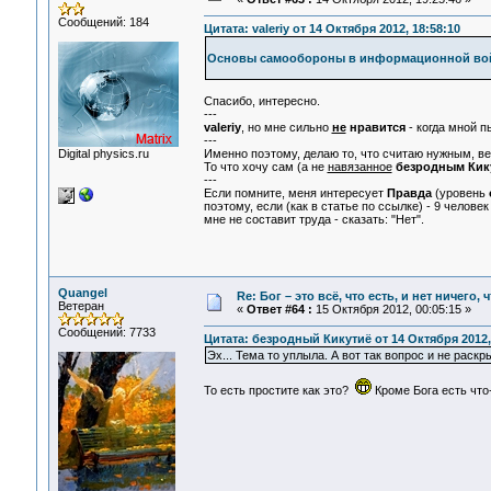
Сообщений: 184
Цитата: valeriy от 14 Октября 2012, 18:58:10
Основы самообороны в информационной во
Спасибо, интересно.
---
valeriy
, но мне сильно
не
нравится
- когда мной 
---
Digital physics.ru
Именно поэтому, делаю то, что считаю нужным, в
То что хочу сам (а не
навязанное
безродным Кик
---
Если помните, меня интересует
Правда
(уровень
поэтому, если (как в статье по ссылке) - 9 человек 
мне не составит труда - сказать: "Нет".
Quangel
Re: Бог – это всё, что есть, и нет ничего,
Ветеран
«
Ответ #64 :
15 Октября 2012, 00:05:15 »
Сообщений: 7733
Цитата: безродный Кикутиё от 14 Октября 2012,
Эх... Тема то уплыла. А вот так вопрос и не раскр
То есть простите как это?
Кроме Бога есть чт