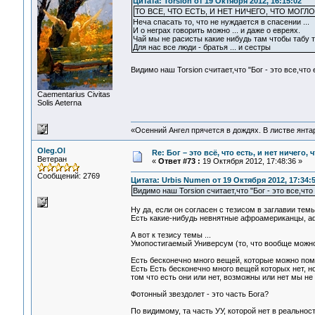
Цитата: Torsion от 19 Октября 2012, 16:15:02
ТО ВСЕ, ЧТО ЕСТЬ, И НЕТ НИЧЕГО, ЧТО МОГЛ
Неча спасать то, что не нуждается в спасении ...
И о неграх говорить можно ... и даже о евреях.
Чай мы не расисты какие нибудь там чтобы табу ту
Для нас все люди - братья ... и сестры
Видимо наш Torsion считает,что "Бог - это все,что 
Сaementarius Civitas
Solis Aeterna
«Осенний Ангел прячется в дождях. В листве янтарн
Oleg.Ol
Re: Бог – это всё, что есть, и нет ничего,
Ветеран
«
Ответ #73 :
19 Октября 2012, 17:48:36 »
Сообщений: 2769
Цитата: Urbis Numen от 19 Октября 2012, 17:34:
Видимо наш Torsion считает,что "Бог - это все,что 
Ну да, если он согласен с тезисом в заглавии темы,
Есть какие-нибудь невнятные афроамериканцы, афр
А вот к тезису темы ...
Умопостигаемый Универсум (то, что вообще можно
Есть бесконечно много вещей, которые можно помыс
Есть Есть бесконечно много вещей которых нет, н
том что есть они или нет, возможны или нет мы не 
Фотонный звездолет - это часть Бога?
По видимому, та часть УУ, которой нет в реальност