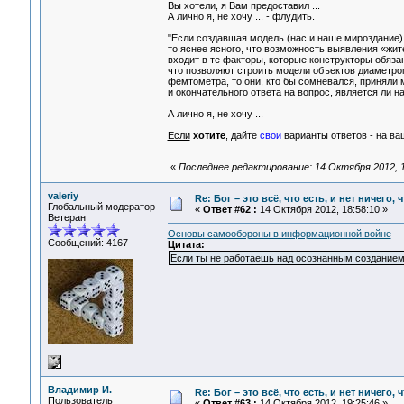
Вы хотели, я Вам предоставил ...
А лично я, не хочу ... - флудить.
"Если создавшая модель (нас и наше мироздание)
то яснее ясного, что возможность выявления «жи
входит в те факторы, которые конструкторы обяза
что позволяют строить модели объектов диаметро
фемтометра, то они, кто бы сомневался, приняли 
и окончательного ответа на вопрос, является ли 
А лично я, не хочу ...
Если
хотите
, дайте
свои
варианты ответов - на ва
«
Последнее редактирование: 14 Октября 2012, 1
valeriy
Re: Бог – это всё, что есть, и нет ничего,
Глобальный модератор
«
Ответ #62 :
14 Октября 2012, 18:58:10 »
Ветеран
Основы самообороны в информационной войне
Сообщений: 4167
Цитата:
Если ты не работаешь над осознанным созданием с
Владимир И.
Re: Бог – это всё, что есть, и нет ничего,
Пользователь
«
Ответ #63 :
14 Октября 2012, 19:25:46 »