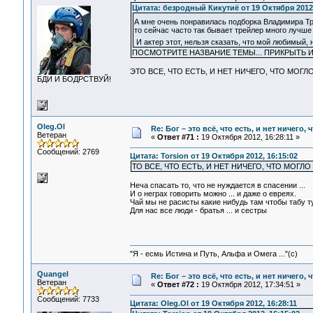
Цитата: безродный Кикутиё от 19 Октября 2012,
А мне очень понравилась подборка Владимира Т
то сейчас часто так бывает трейлер много лучш
И актер этот, нельзя сказать, что мой любимый, 
ПОСМОТРИТЕ НАЗВАНИЕ ТЕМЫ... ПРИКРЫТЬ 
ЭТО ВСЕ, ЧТО ЕСТЬ, И НЕТ НИЧЕГО, ЧТО МОГЛ
БДИ И БОДРСТВУЙ!
Oleg.Ol
Re: Бог – это всё, что есть, и нет ничего,
Ветеран
«
Ответ #71 :
19 Октября 2012, 16:28:11 »
Сообщений: 2769
Цитата: Torsion от 19 Октября 2012, 16:15:02
ТО ВСЕ, ЧТО ЕСТЬ, И НЕТ НИЧЕГО, ЧТО МОГЛО
Неча спасать то, что не нуждается в спасении ...
И о неграх говорить можно ... и даже о евреях.
Чай мы не расисты какие нибудь там чтобы табу ту
Для нас все люди - братья ... и сестры
"Я - есмь Истина и Путь, Альфа и Омега ..."(с)
Quangel
Re: Бог – это всё, что есть, и нет ничего,
Ветеран
«
Ответ #72 :
19 Октября 2012, 17:34:51 »
Сообщений: 7733
Цитата: Oleg.Ol от 19 Октября 2012, 16:28:11