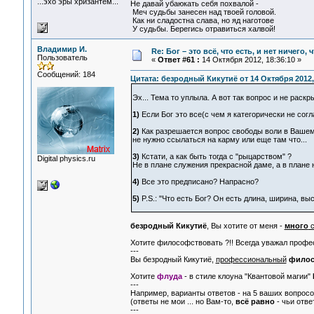
...эхо эры хризантем...
Не давай убаюкать себя похвалой -
Меч судьбы занесен над твоей головой.
Как ни сладостна слава, но яд наготове
У судьбы. Берегись отравиться халвой!
Владимир И.
Re: Бог – это всё, что есть, и нет ничего,
Пользователь
«
Ответ #61 :
14 Октября 2012, 18:36:10 »
Сообщений: 184
Цитата: безродный Кикутиё от 14 Октября 2012,
Эх... Тема то уплыла. А вот так вопрос и не раскры
1)
Если Бог это все(с чем я категорически не согл
2)
Как разрешается вопрос свободы воли в Вашем,
не нужно ссылаться на карму или еще там что...
3)
Кстати, а как быть тогда с "рыцарством" ?
Digital physics.ru
Не в плане служения прекрасной даме, а в плане н
4)
Все это предписано? Напрасно?
5)
P.S.: "Что есть Бог? Он есть длина, ширина, выс
безродный Кикутиё
, Вы хотите от меня -
много
с
Хотите философствовать ?!! Всегда уважал профес
---
Вы безродный Кикутиё,
профессиональный
фило
Хотите
флуда
- в стиле клоуна "Квантовой магии"
---
Например, варианты ответов - на 5 ваших вопросо
(ответы не мои ... но Вам-то,
всё равно
- чьи ответ
---