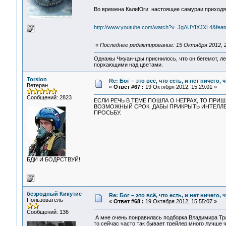
Во времена КалиЮги настоящие самураи приходят
http://www.youtube.com/watch?v=JgAUYIXJXL4&featu
«
Последнее редактирование: 15 Октября 2012, 
Однажы Чжуан-цзы приснилось, что он бегемот, л
порхающими над цветами.
Torsion
Re: Бог – это всё, что есть, и нет ничего,
Ветеран
«
Ответ #67 :
19 Октября 2012, 15:29:01 »
Сообщений: 2823
ЕСЛИ РЕЧЬ В ТЕМЕ ПОШЛА О НЕГРАХ, ТО ПРИ
ВОЗМОЖНЫЙ СРОК. ДАБЫ ПРИКРЫТЬ ИНТЕЛЛЕ
ПРОСЬБУ.
БДИ И БОДРСТВУЙ!
безродный Кикутиё
Re: Бог – это всё, что есть, и нет ничего,
Пользователь
«
Ответ #68 :
19 Октября 2012, 15:55:07 »
Сообщений: 136
А мне очень понравилась подборка Владимира Т
то сейчас часто так бывает трейлер много лучше