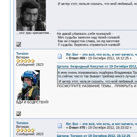
И актер этот, нельзя сказать, что мой любимый, н
...эхо эры хризантем...
Не давай убаюкать себя похвалой -
Меч судьбы занесен над твоей головой.
Как ни сладостна слава, но яд наготове
У судьбы. Берегись отравиться халвой!
Torsion
Re: Бог – это всё, что есть, и нет ничего,
Ветеран
«
Ответ #69 :
19 Октября 2012, 16:12:25 »
Сообщений: 2823
Цитата: безродный Кикутиё от 19 Октября 2012,
А мне очень понравилась подборка Владимира Т
то сейчас часто так бывает трейлер много лучше
И актер этот, нельзя сказать, что мой любимый, 
ПОСМОТРИТЕ НАЗВАНИЕ ТЕМЫ... ПРИКРЫТЬ 
БДИ И БОДРСТВУЙ!
Torsion
Re: Бог – это всё, что есть, и нет ничего,
Ветеран
«
Ответ #70 :
19 Октября 2012, 16:15:02 »
Сообщений: 2823
Цитата: Torsion от 19 Октября 2012, 16:12:25