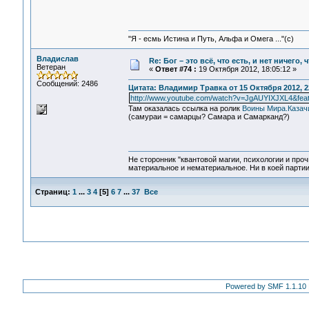
"Я - есмь Истина и Путь, Альфа и Омега ..."(с)
Владислав
Re: Бог – это всё, что есть, и нет ничего,
Ветеран
«
Ответ #74 :
19 Октября 2012, 18:05:12 »
Сообщений: 2486
Цитата: Владимир Травка от 15 Октября 2012, 2
http://www.youtube.com/watch?v=JgAUYIXJXL4&feat
Там оказалась ссылка на ролик
Воины Мира.Казачи
(самураи = самарцы? Самара и Самарканд?)
Не сторонник "квантовой магии, психологии и проч
материальное и нематериальное. Ни в коей партии
Страниц:
1
...
3
4
[
5
]
6
7
...
37
Все
Powered by SMF 1.1.10