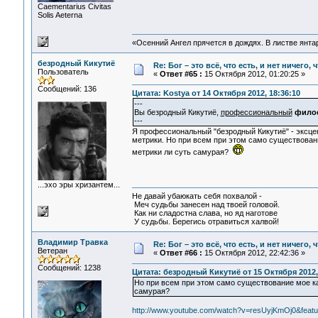
Сaementarius Civitas
Solis Aeterna
«Осенний Ангел прячется в дождях. В листве янтарн
безродный Кикутиё
Re: Бог – это всё, что есть, и нет ничего,
Пользователь
«
Ответ #65 :
15 Октября 2012, 01:20:25 »
Сообщений: 136
Цитата: Kostya от 14 Октября 2012, 18:36:10
---
Вы безродный Кикутиё,
профессиональный
фило
---
Я профессиональный "безродный Кикутиё" - эксц
метрики. Но при всем при этом само существован
метрики ли суть самурая?
...эхо эры хризантем...
Не давай убаюкать себя похвалой -
Меч судьбы занесен над твоей головой.
Как ни сладостна слава, но яд наготове
У судьбы. Берегись отравиться халвой!
Владимир Травка
Re: Бог – это всё, что есть, и нет ничего,
Ветеран
«
Ответ #66 :
15 Октября 2012, 22:42:36 »
Сообщений: 1238
Цитата: безродный Кикутиё от 15 Октября 2012,
Но при всем при этом само существование мое ка
самурая?
http://www.youtube.com/watch?v=resUyjKmOj0&featu