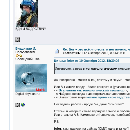
БДИ И БОДРСТВУЙ!
Владимир И.
Re: Бог – это всё, что есть, и нет ничего,
Пользователь
«
Ответ #47 :
12 Октября 2012, 00:43:05 »
Сообщений: 184
Цитата: folor от 10 Октября 2012, 18:30:02
Интересно, а ведь в
когнитологическом
смысле 
Да, интересно - может быть, поэтому и "шум" - Но
Или Вы имели ввиду - более конкретно (указанные 
- «
Вселенная как топологический изолятор
»,
Digital physics.ru
- « Найдена неожиданная формальная аналогия 
- « В квантовом мире
чёткие причинно-следстве
Последней работе - вроде бы, даже "помогает" ...
Статьи, в которых что-то парадоксальное и любопыт
Или статьям А.В. Каминского (например, новейшей)
---
P.S.
folor
, как правило, на сайтах (СМИ) одна и та же "