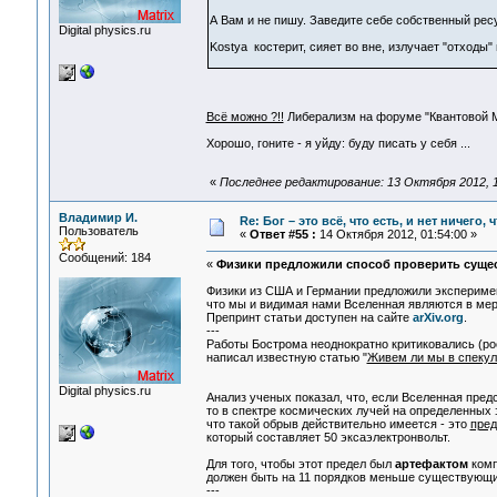
А Вам и не пишу. Заведите себе собственный рес
Digital physics.ru
Kostya костерит, сияет во вне, излучает "отходы" 
Всё можно ?!!
Либерализм на форуме "Квантовой Ма
Хорошо, гоните - я уйду: буду писать у себя ...
«
Последнее редактирование: 13 Октября 2012, 1
Владимир И.
Re: Бог – это всё, что есть, и нет ничего,
Пользователь
«
Ответ #55 :
14 Октября 2012, 01:54:00 »
Сообщений: 184
«
Физики предложили способ проверить суще
Физики из США и Германии предложили эксперимен
что мы и видимая нами Вселенная являются в ме
Препринт статьи доступен на сайте
arXiv.org
.
---
Работы Бострома неоднократно критиковались (р
написал известную статью "
Живем ли мы в спекул
Digital physics.ru
Анализ ученых показал, что, если Вселенная пре
то в спектре космических лучей на определенных
что такой обрыв действительно имеется - это
пред
который составляет 50 эксаэлектронвольт.
Для того, чтобы этот предел был
артефактом
комп
должен быть на 11 порядков меньше существующи
---