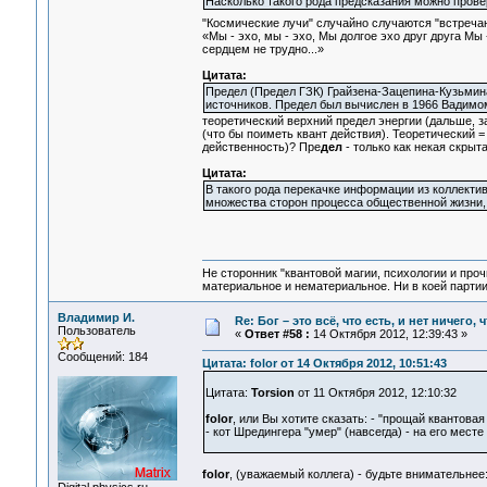
Насколько такого рода предсказания можно пров
"Космические лучи" случайно случаются "встреча
«Мы - эхо, мы - эхо, Мы долгое эхо друг друга Мы 
сердцем не трудно...»
Цитата:
Предел (Предел ГЗК) Грайзена-Зацепина-Кузьмин
источников. Предел был вычислен в 1966 Вадимо
теоретический верхний предел энергии (дальше, з
(что бы поиметь квант действия). Теоретический
действенность)? Пре
дел
- только как некая скрыт
Цитата:
В такого рода перекачке информации из коллекти
множества сторон процесса общественной жизни,
Не сторонник "квантовой магии, психологии и проч
материальное и нематериальное. Ни в коей партии
Владимир И.
Re: Бог – это всё, что есть, и нет ничего,
Пользователь
«
Ответ #58 :
14 Октября 2012, 12:39:43 »
Сообщений: 184
Цитата: folor от 14 Октября 2012, 10:51:43
Цитата:
Torsion
от 11 Октября 2012, 12:10:32
folor
, или Вы хотите сказать: - "прощай квантовая
- кот Шредингера "умер" (навсегда) - на его мест
folor
, (уважаемый коллега) - будьте внимательнее