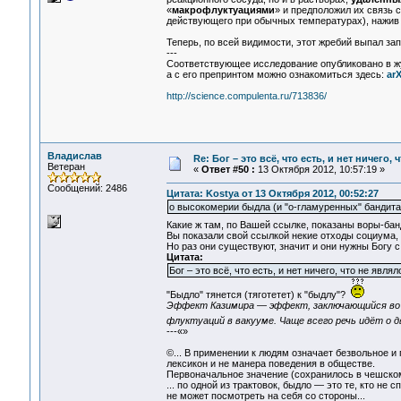
«
макрофлуктуациями
» и предположил их связь
действующего при обычных температурах), нажи
Теперь, по всей видимости, этот жребий выпал за
---
Соответствующее исследование опубликовано в 
а с его препринтом можно ознакомиться здесь:
arX
http://science.compulenta.ru/713836/
Владислав
Re: Бог – это всё, что есть, и нет ничего,
Ветеран
«
Ответ #50 :
13 Октября 2012, 10:57:19 »
Сообщений: 2486
Цитата: Kostya от 13 Октября 2012, 00:52:27
о высокомерии быдла (и "о-гламуренных" бандита
Какие ж там, по Вашей ссылке, показаны воры-бан
Вы показали свой ссылкой некие отходы социума, 
Но раз они существуют, значит и они нужны Богу
Цитата:
Бог – это всё, что есть, и нет ничего, что не явля
"Быдло" тянется (тяготетет) к "быдлу"?
Эффект Казимира — эффект, заключающийся во 
флуктуаций в вакууме. Чаще всего речь идёт о 
---«»
©... В применении к людям означает безвольное и
лексикон и не манера поведения в обществе.
Первоначальное значение (сохранилось в чешском 
... по одной из трактовок, быдло — это те, кто не
не может посмотреть на себя со стороны...