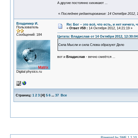
А другие постоянно хихикают ...
«
Последнее редактирование: 14 Октября 2012, 1
Владимир И.
Re: Бог – это всё, что есть, и нет ничего,
Пользователь
«
Ответ #59 :
14 Октября 2012, 14:21:19 »
Сообщений: 184
Цитата: Владислав от 14 Октября 2012, 12:30:04
Сила Мысли и сила Слова образуют Дело
вот и
Владислав
- вечно смеётся ...
Digital physics.ru
Страниц:
1
2
3
[
4
]
5
6
...
37
Все
Powered by SMF 1.1.10