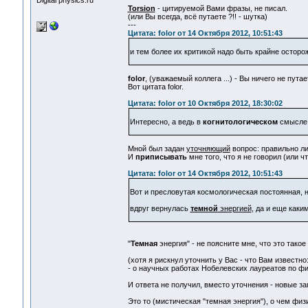
Digital physics.ru
Torsion
- цитируемой Вами фразы, не писал.
(или Вы всегда, всё путаете ?!! - шутка)
---
Цитата: folor от 14 Октября 2012, 10:51:43
и тем более их критикой надо быть крайне осторо
folor
, (уважаемый коллега ...) - Вы ничего не путае
Вот цитата folor.
Цитата: folor от 10 Октября 2012, 18:30:02
Интересно, а ведь в
когнитологическом
смысле 
Мной был задан
уточняющий
вопрос: правильно ли 
И
приписывать
мне того, что я не говорил (или ч
Цитата: folor от 14 Октября 2012, 10:51:43
Вот и пресловутая космологическая постоянная, 
вдруг вернулась
темной
энергией
, да и еще как
"
Темная
энергия" - не поясните мне, что это такое
(хотя я рискнул уточнить у Вас - что Вам известно
- о научных работах Нобелевских лауреатов по физ
И ответа не получил, вместо уточнения - новые заг
Это то (мистическая "темная энергия"), о чем физ