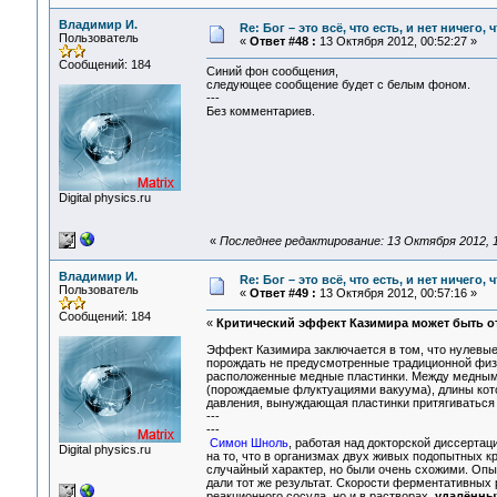
Владимир И.
Re: Бог – это всё, что есть, и нет ничего,
Пользователь
«
Ответ #48 :
13 Октября 2012, 00:52:27 »
Сообщений: 184
Синий фон сообщения,
следующее сообщение будет с белым фоном.
---
Без комментариев.
Digital physics.ru
«
Последнее редактирование: 13 Октября 2012, 1
Владимир И.
Re: Бог – это всё, что есть, и нет ничего,
Пользователь
«
Ответ #49 :
13 Октября 2012, 00:57:16 »
Сообщений: 184
«
Критический эффект Казимира может быть от
Эффект Казимира заключается в том, что нулевые
порождать не предусмотренные традиционной физи
расположенные медные пластинки. Между медными
(порождаемые флуктуациями вакуума), длины кот
давления, вынуждающая пластинки притягиваться д
---
---
Симон Шноль
, работая над докторской диссерт
Digital physics.ru
на то, что в организмах двух живых подопытных 
случайный характер, но были очень схожими. Оп
дали тот же результат. Скорости ферментативных р
реакционного сосуда, но и в растворах,
удалённы