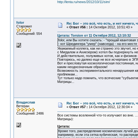
http://lenta.ru/news/2012/10/11/sim/
folor
Re: Бог – это всё, что есть, и нет ничего,
Старожил
«
Ответ #56 :
14 Октября 2012, 10:51:43 »
Сообщений: 554
Цитата: Torsion от 11 Октября 2012, 12:10:32
folor, или Вы хотите сказать: - "прощай квантовая 
- кот Шредингера "умер" (навсегда) - на его мест
Уважаемый коллега, как ни странно это звучит, но
с Мигдалом и Ахиезером) хотел бы подчеркнуть н
И действительно, полуживых котов, как и физиков н
Повторюсь, но далеко еще не все исчерпано в ЭПР
Вот и пресловутая космологическая постоянная, н
каким неоднозначным образом!
Возможность экспериментального ненарушения ква
проблемам...
Тут только надо помнить, что всяческие "субъект
Матрицы...
Владислав
Re: Бог – это всё, что есть, и нет ничего,
Ветеран
«
Ответ #57 :
14 Октября 2012, 12:30:04 »
Сообщений: 2486
Все системы вселенной что-то излучают во вне. .
Матрицы):
Цитата:
Кроме того, распределение космических лучей до
например, если эта сетка кубическая, то распре