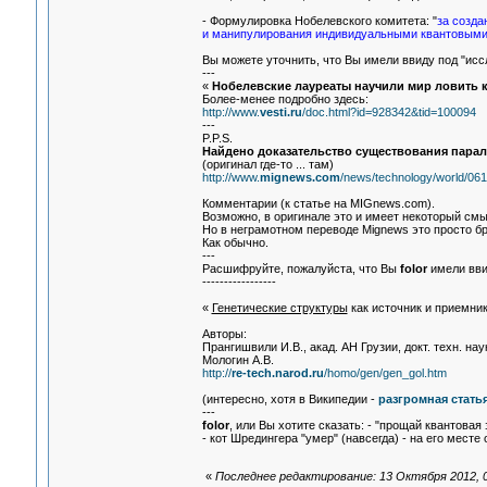
- Формулировка Нобелевского комитета: "
за созд
и манипулирования индивидуальными квантовым
Вы можете уточнить, что Вы имели ввиду под "исс
---
«
Нобелевские лауреаты научили мир ловить 
Более-менее подробно здесь:
http://www.
vesti.ru
/doc.html?id=928342&tid=100094
---
P.P.S.
Найдено доказательство существования пара
(оригинал где-то ... там)
http://www.
mignews.com
/news/technology/world/06
Комментарии (к статье на MIGnews.com).
Возможно, в оригинале это и имеет некоторый смы
Но в неграмотном переводе Mignews это просто бр
Как обычно.
---
Расшифруйте, пожалуйста, что Вы
folor
имели вви
-----------------
«
Генетические структуры
как источник и приемни
Авторы:
Прангишвили И.В., акад. АН Грузии, докт. техн. наук
Мологин А.В.
http://
re-tech.narod.ru
/homo/gen/gen_gol.htm
(интересно, хотя в Википедии -
разгромная стать
---
folor
, или Вы хотите сказать: - "прощай квантовая 
- кот Шредингера "умер" (навсегда) - на его месте
«
Последнее редактирование: 13 Октября 2012, 0