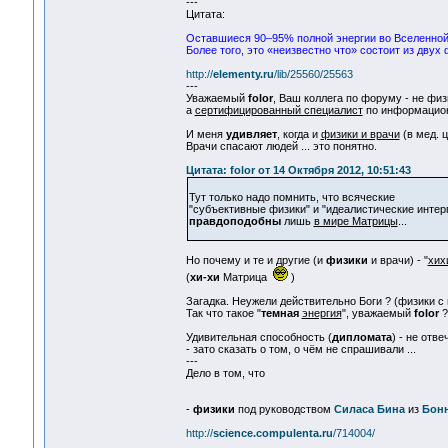
---
Цитата:
Оставшиеся 90–95% полной энергии во Вселенно
Более того, это «неизвестно что» состоит из двух
http://
elementy.ru
/lib/25560/25563
---
Уважаемый
folor
, Ваш коллега по форуму - не физ
а
сертифицированный специалист
по информацион
И меня
удивляет
, когда и
физики и врачи
(в мед. 
Врачи спасают людей ... это понятно.
Цитата: folor от 14 Октября 2012, 10:51:43
Тут только надо помнить, что всяческие
"субъективные физики" и "идеалистические интер
правдоподобны
лишь
в мире Матрицы
...
Но почему и те и другие (и
физики
и врачи) - "
хих
(
хи-хи
Матрица
)
Загадка. Неужели действительно Боги ? (физики с 
Так что такое "
темная
энергия
", уважаемый
folor
?
Удивительная способность (
дипломата
) - не отв
- зато сказать о том, о чём не спрашивали ...
---
Дело в том, что
-
физики
под руководством
Силаса Бина
из
Бонн
http://
science.compulenta.ru
/714004/