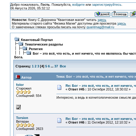
Добро пожаловать,
Гость
. Пожалуйста,
войдите
или
зарегистрируйтесь
.
06 Августа 2026, 05:32:12
Новости:
Книгу С.Доронина "Квантовая магия" читать
здесь
Материалы старого сайта "Физика Магии" доступны для просмотра
здесь
О замеченных глюках просьба писать на почту
quantmag@mail.ru
Квантовый Портал
Тематические разделы
Религия
Бог – это всё, что есть, и нет ничего, что не являлось бы час
Бога.
Страниц:
1
2
3
[
4
]
5
6
...
37
Все
Тема: Бог – это всё, что есть, и нет ничего, чт
Автор
folor
Re: Бог – это всё, что есть, и нет ничего,
Старожил
«
Ответ #45 :
10 Октября 2012, 18:30:02 »
Сообщений: 554
Интересно, а ведь в когнитологическом смысле д
Torsion
Re: Бог – это всё, что есть, и нет ничего,
Ветеран
«
Ответ #46 :
11 Октября 2012, 12:10:32 »
Сообщений: 2823
В