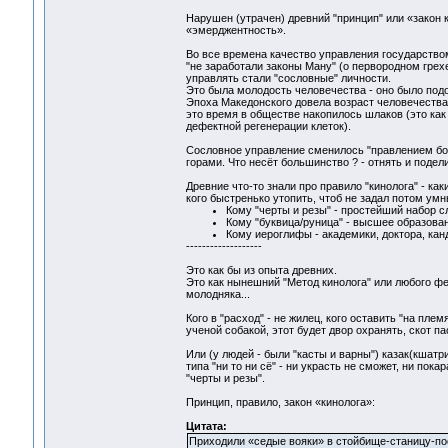
Нарушен (утрачен) древний "принцип" или «закон 
«эмерджентность».
Во все времена качество управления государством
"не заработали законы Ману" (о первородном грехе
управлять стали "сословные" личности.
Это была молодость человечества - оно было подо
Эпоха Македонского довела возраст человечества 
это время в обществе накопилось шлаков (это как
дефектной регенерации клеток).
Сословное управление сменилось "правлением боль
горами. Что несёт большинство ? - отнять и подели
Древние что-то знали про правило "кинолога" - каки
кого быстренько утопить, чтоб не задал потом ум
Кому "черты и резы" - простейший набор с
Кому "буквица/руница" - высшее образован
Кому иероглифы - академики, доктора, кан
-------------------
Это как бы из опыта древних.
Это как нынешний "Метод кинолога" или любого фе
молодняка...
Кого в "расход" - не жилец, кого оставить "на плем
ученой собакой, этот будет двор охранять, скот пас
Или (у людей - были "касты и варны") казак(кшатр
типа "ни то ни сё" - ни украсть не сможет, ни пок
"черты и резы".
Принцип, правило, закон «кинолога»:
Цитата:
Приходили «седые вояки» в стойбище-станицу-посе