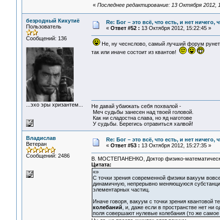
«
Последнее редактирование: 13 Октября 2012, 1
безродный Кикутиё
Re: Бог – это всё, что есть, и нет ничего,
Пользователь
«
Ответ #52 :
13 Октября 2012, 15:22:45 »
Сообщений: 136
Не, ну чеснслово, самый лучший форум рунета!
так или иначе состоит из квантов!
...эхо эры хризантем...
Не давай убаюкать себя похвалой -
Меч судьбы занесен над твоей головой.
Как ни сладостна слава, но яд наготове
У судьбы. Берегись отравиться халвой!
Владислав
Re: Бог – это всё, что есть, и нет ничего,
Ветеран
«
Ответ #53 :
13 Октября 2012, 15:27:35 »
Сообщений: 2486
В. МОСТЕПАНЕНКО, Доктор физико-математических 
Цитата:
«»
С точки зрения современной физики вакуум вовсе
динамичную, непрерывно меняющуюся субстанцию
элементарных частиц.
Иначе говоря, вакуум с точки зрения квантовой т
колебаний
, и, даже если в пространстве нет ни 
поля совершают нулевые колебания (то же самое 