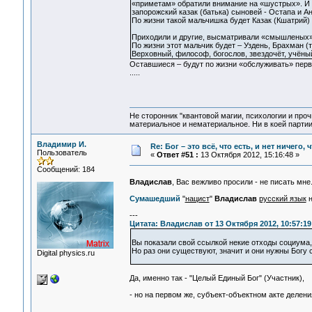
«приметам» обратили внимание на «шустрых». И в 
запорожский казак (батька) сыновей - Остапа и А
По жизни такой мальчишка будет Казак (Кшатрий) -
Приходили и другие, высматривали «смышленых» 
По жизни этот мальчик будет – Уздень, Брахман (
Верховный, философ, богослов, звездочёт, учёный
Оставшиеся – будут по жизни «обслуживать» первы
.....
Не сторонник "квантовой магии, психологии и проч
материальное и нематериальное. Ни в коей партии
Владимир И.
Re: Бог – это всё, что есть, и нет ничего,
Пользователь
«
Ответ #51 :
13 Октября 2012, 15:16:48 »
Сообщений: 184
Владислав
, Вас вежливо просили - не писать мне
Сумашедший
"
нацист
"
Владислав
русский язык
н
---
Цитата: Владислав от 13 Октября 2012, 10:57:19
Вы показали свой ссылкой некие отходы социума,
Но раз они существуют, значит и они нужны Богу
Digital physics.ru
Да, именно так - "Целый Единый Бог" (Участник),
- но на первом же, субъект-объектном акте делени