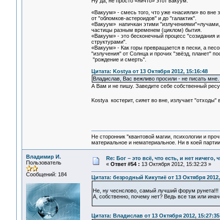
Ну да, не просто «ничто» этот вакуум.
«Вакуум» - смесь того, что уже «насияли» во вне
от "обломков-астероидов" и до "галактик".
«Вакуум» напичкан этими "излучениями"=лучами, к
частицы разным временем (циклом) бытия.
«Вакуум» - это бесконечный процесс "созидания 
структурами".
«Вакуум» - Как горы превращается в пески, а песо
"излучения" от Солнца и прочих "звёзд, планет" по
"рождение и смерть".
Цитата: Kostya от 13 Октября 2012, 15:16:48
Владислав, Вас вежливо просили - не писать мне.
А Вам и не пишу. Заведите себе собственный рес
Kostya костерит, сияет во вне, излучает "отходы" 
Не сторонник "квантовой магии, психологии и проч
материальное и нематериальное. Ни в коей партии
Владимир И.
Re: Бог – это всё, что есть, и нет ничего,
Пользователь
«
Ответ #54 :
13 Октября 2012, 15:32:23 »
Сообщений: 184
Цитата: безродный Кикутиё от 13 Октября 2012,
Не, ну чеснслово, самый лучший форум рунета!!!
А, собственно, почему нет? Ведь все так или инач
Цитата: Владислав от 13 Октября 2012, 15:27:35