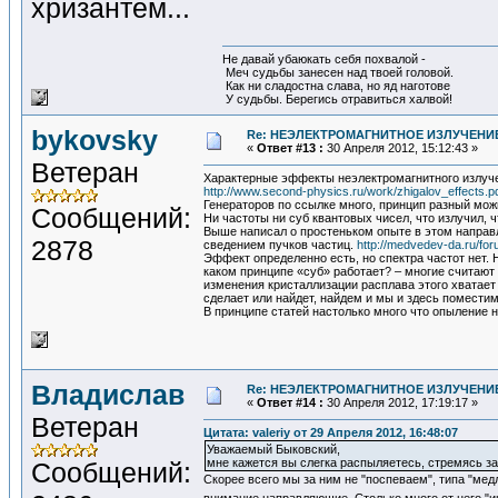
хризантем...
Не давай убаюкать себя похвалой -
Меч судьбы занесен над твоей головой.
Как ни сладостна слава, но яд наготове
У судьбы. Берегись отравиться халвой!
bykovsky
Re: НЕЭЛЕКТРОМАГНИТНОЕ ИЗЛУЧЕНИЕ
«
Ответ #13 :
30 Апреля 2012, 15:12:43 »
Ветеран
Характерные эффекты неэлектромагнитного излучен
http://www.second-physics.ru/work/zhigalov_effects.p
Генераторов по ссылке много, принцип разный можн
Сообщений:
Ни частоты ни суб квантовых чисел, что излучил, ч
Выше написал о простеньком опыте в этом направл
2878
сведением пучков частиц.
http://medvedev-da.ru/
Эффект определенно есть, но спектра частот нет. 
каком принципе «суб» работает? – многие считают 
изменения кристаллизации расплава этого хватает н
сделает или найдет, найдем и мы и здесь поместим
В принципе статей настолько много что опыление 
Владислав
Re: НЕЭЛЕКТРОМАГНИТНОЕ ИЗЛУЧЕНИЕ
«
Ответ #14 :
30 Апреля 2012, 17:19:17 »
Ветеран
Цитата: valeriy от 29 Апреля 2012, 16:48:07
Уважаемый Быковский,
мне кажется вы слегка распыляетесь, стремясь за
Сообщений:
Скорее всего мы за ним не "поспеваем", типа "медл