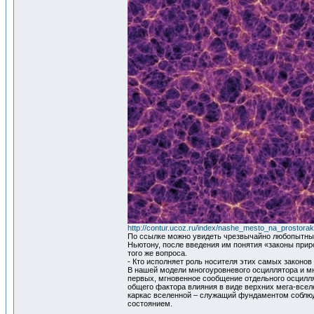
http://contur.ucoz.ru/index/nashe_mesto_na_prostor
По ссылке можно увидеть чрезвычайно любопытные 
Ньютону, после введения им понятия «законы прир
того же вопроса.
- Кто исполняет роль носителя этих самых законов
В нашей модели многоуровневого осциллятора и мн
первых, мгновенное сообщение отдельного осцилл
общего фактора влияния в виде верхних мега-всел
каркас вселенной – служащий фундаментом соблюде
состоянием.