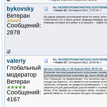
bykovsky
Re: НЕЭЛЕКТРОМАГНИТНОЕ ИЗЛУЧЕНИЕ
«
Ответ #2 :
26 Апреля 2012, 17:57:47 »
Ветеран
На одном форуме похлопывая меня по плечу, мне н
Собственно это и было целью: природа инерции, р
ножницы которые все режут и услышать – нафиг но
Сообщений:
2878
valeriy
Re: НЕЭЛЕКТРОМАГНИТНОЕ ИЗЛУЧЕНИЕ
«
Ответ #3 :
26 Апреля 2012, 18:49:34 »
Глобальный
Цитата: bykovsky от 26 Апреля 2012, 06:57:32
Наличие «неэлектромагнитного излучения» называ
модератор
субэлектромагнитное и многими др. всего более д
Пост большой, но предполагает, что читатель уже з
Ветеран
откуда оно берется, что является источником этог
читателю, которому не придется разжевывать "с ч
обратиться для дальнейших разъяснений к ссылкам
Сообщений:
более. Я не говорю уж о некоторых ляпах, которые
данной области, то не мешало бы дать исходные то
4167