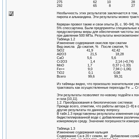
275 62 10 28
292 65 8 27
Необычность этих результатов заключается в том
пиропа и альмандина. Эти результаты можно тракт
Кервран провел также и свои опыты [6, с. 90–94]
5% спессартина. Были предприняты специальные ме
предусмотрены меры для обеспечения чистоты эк
при давлении 500 МПа. Результаты многокомпонент
Таблица 1.2
Изменение содержания окислов при сжатии
Вид окисла До сжатия, % После сжатия, %
SiO2 41,9 42,42
Al2O3 21,5 18,28
CaO 5,6 5,6
Cr2O3 1,4 2,14 (+0,74)
MnO 1,7 0,37 (–1.33)
Fe++ 9,0 7,94 (–1,06)
TiO2 0,1 0,08
Всего 99,6 99,31
Из таблицы видно, что произошло значительное у
трактовать как осуществленные переходы Fe → Cr
Эти результаты позволяют по-новому подойти к 
и газа [10,11].
1.2. Преобразования в биологических системах
Прежде всего, отметим, что работы автора [1–8] в
другие результаты по данному вопросу.
В табл.1.3 представлены результаты изменения с
бидистиллированной воде с добавлением различны
измеряемую среду. Значение погрешности измерен
Таблица 1.3
Изменение содержания кальция
Содержание Ca в 20 г семян, мг Добавление солей