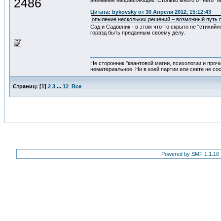
2486
внимание направляющие. Столько много от него "ин
Цитата: bykovsky от 30 Апреля 2012, 15:12:43
опыление нескольких решений – возможный путь п
Сад и Садовник - в этом что-то скрыто не "стихий
горазд быть преданным своему делу.
Не сторонник "квантовой магии, психологии и проч
нематериальное. Ни в коей партии или секте не со
Страниц:
[
1
]
2
3
...
12
Все
Powered by SMF 1.1.10