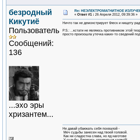
безродный
Re: НЕЭЛЕКТРОМАГНИТНОЕ ИЗЛУЧЕ
«
Ответ #1 :
26 Апреля 2012, 09:39:36 »
Кикутиё
Ничто так не демонстрирует блеск и нищету р
Пользователь
P.S.: ...кстати не являюсь противником этой те
просто произошла утечка каких-то сведений под
Сообщений:
136
...эхо эры
хризантем...
Не давай убаюкать себя похвалой -
Меч судьбы занесен над твоей головой.
Как ни сладостна слава, но яд наготове
У судьбы. Берегись отравиться халвой!