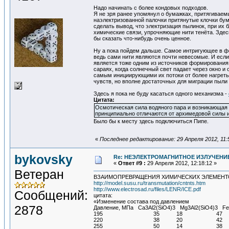
Надо начинать с более кондовых подходов.
Я не зря ранее упомянул о бумажках, притягиваем
наэлектризованной палочки притянутые клочки бу
сделать вывод, что электризация пылинок, при их
химические связи, упрочняющие нити тенёта. Здес
бы сказать что-нибудь очень ценное.
Ну а пока пойдем дальше. Самое интригующее в фо
ведь сами нити являются почти невесомые. И если 
является тоже одним из источников формирования
сараях, когда солнечный свет падает через окно 
самым инициирующими их потоки от более нагреты
чувств, но вполне достаточных для миграции пыли -
Здесь я пока не буду касаться одного механизма -
Цитата:
Осмотическая сила водяного пара и возникающая 
принципиально отличаются от архимедовой силы 
Было бы к месту здесь подключиться Пипе.
«
Последнее редактирование: 29 Апреля 2012, 11:5
bykovsky
Re: НЕЭЛЕКТРОМАГНИТНОЕ ИЗЛУЧЕНИЕ
«
Ответ #9 :
29 Апреля 2012, 12:18:12 »
Ветеран
ВЗАИМОПРЕВРАЩЕНИЯ ХИМИЧЕСКИХ ЭЛЕМЕНТ
http://model.susu.ru/transmutation/cntnts.htm
http://www.electrosad.ru/files/LENR/ICE.pdf
Сообщений:
цитата:
«Изменение состава под давлением
2878
Давление, МПа Ca3Al2(SiO4)3 Mg3Al2(SiO4)3 Fe
195 35 18 47
220 38 20 42
255 50 14 38