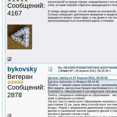
касательной (а проще говоря, направленное к оси
Сообщений:
сила, которая норовит сбросить вращающееся тело
4167
А теперь представим, что мы живем во вселенной, 
Солнце совершает длительное вращение в пределах
вращаются вокруг своих ядер; и так далее и так 
пронизывающие всю вселенную вдоль и поперек.
bykovsky
Re: НЕЭЛЕКТРОМАГНИТНОЕ ИЗЛУЧЕНИЕ
«
Ответ #7 :
28 Апреля 2012, 06:26:36 »
Ветеран
Цитата: valeriy от 27 Апреля 2012, 18:32:52
Цитата: bykovsky от Вчера в 08:14:48
Тенёта — липкие серые колонии пыли, напоминающ
Сообщений:
Все видели, как кусочки бумаги притягиваются к э
слипаются, образовывая в последующем свисающ
2878
Тенёта, специально наблюдал их образование - на
мере в домашних условиях.
Так вот, место наилучшего образования оказалось
расстоянии 10 см, щель явно способствует постоя
воздух. Рядом с аквариумом деревянная отделанная
дисков от разборной гантели (диаметр дисков 0.15
металл в данном случае сталь.