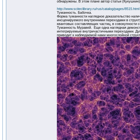
обнаружены. В этом плане автор статьи (Кукушкин
http://www.sciteclibrary.ru/rus/catalog/pages/8515.html
Туманность. Бабочка.
Форма туманности наглядное доказательство налич
инсценируемого внутренними переходами в структ
квантовых составляющих частиц, в совокупности 
Туманность Муравей. Еще одна наглядная демонстра
интегрируемые внутричастичными переходами. Дум
приводит к наблюдаемой нами многослойной структу