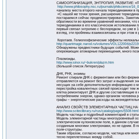
САМООРГАНИЗАЦИЯ, ЭНТРОПИЯ, РАЗВИТИЕ: «
http://www.philosophy.nsc.ru/journals/philscience/16
«анализу места второго начала термодинамики в п
«С нашей же точки зрения, расширение термодина
постараемся сейчас продемонстрировать. Заметим,
обратимости во времени уравнений механики, что 
термодинамики в его классическом истолковании пр
первый связал энтропию с беспорядком, но уже в 1
взгляд, эти проблемы взаимосвязаны и при этом в
Коротаев. Гелиогеофизические эффекты нелокальн
http://quantmagic.narod.ru/volumes/VOL122004/p2219
Обнаружены предвестники будущих событий. Можно
опережающих атомарные перемещения, много поз
Плазмоиды.
http://www.sinor.ru/~bukren/plazm.htm
(большой список Литературы)
ДНК, РНК, энзимы
Ремонт спирали ДНК с ферментами или без фермен
отправляется на ремонт без затрат и выделения эн
несущих на себе дополнительную информацию о ме
перестройка ковалентных связей происходит тем ж
клетка ремонтирует ДНК и другие составляющие в 
потреблением энергии, однако организм человека 
графы – энергетические расходы на жизнедеятельн
АНАЛИЗ СВОЙСТВ ЭЛЕМЕНТАРНЫХ ЧАСТИЦ Н
http://www.sciteclibrary.ru/rus/catalog/pages/5508.html
Модель частицы и подробный комментарий в ста
Модель элементарной частицы многоуровневый осц
электрическом кулоновском поле, в данном случае
созданным многими электронами, но не одним. В п
поля-структуры.
Таким образом, согласно модели, частица или мног
тесно переплетенных между собой.