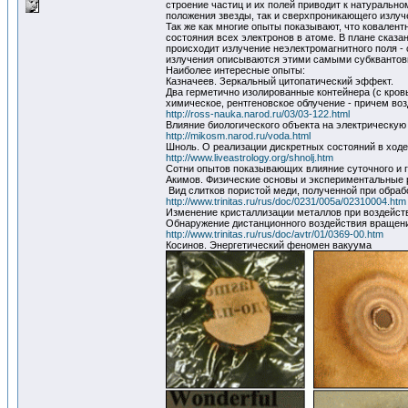
строение частиц и их полей приводит к натуральн
положения звезды, так и сверхпроникающего излуч
Так же как многие опыты показывают, что ковалентн
состояния всех электронов в атоме. В плане сказ
происходит излучение неэлектромагнитного поля -
излучения описываются этими самыми субквантов
Наиболее интересные опыты:
Казначеев. Зеркальный цитопатический эффект.
Два герметично изолированные контейнера (с кров
химическое, рентгеновское облучение - причем воз
http://ross-nauka.narod.ru/03/03-122.html
Влияние биологического объекта на электрическую
http://mikosm.narod.ru/voda.html
Шноль. О реализации дискретных состояний в ходе
http://www.liveastrology.org/shnolj.htm
Сотни опытов показывающих влияние суточного и г
Акимов. Физические основы и экспериментальные 
Вид слитков пористой меди, полученной при обраб
http://www.trinitas.ru/rus/doc/0231/005a/02310004.htm
Изменение кристаллизации металлов при воздейств
Обнаружение дистанционного воздействия вращени
http://www.trinitas.ru/rus/doc/avtr/01/0369-00.htm
Косинов. Энергетический феномен вакуума