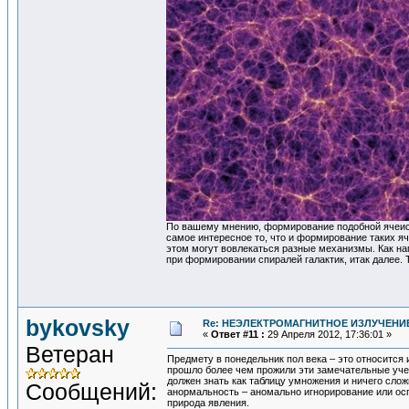
По вашему мнению, формирование подобной ячеисто
самое интересное то, что и формирование таких я
этом могут вовлекаться разные механизмы. Как на
при формировании спиралей галактик, итак далее. 
bykovsky
Re: НЕЭЛЕКТРОМАГНИТНОЕ ИЗЛУЧЕНИЕ
«
Ответ #11 :
29 Апреля 2012, 17:36:01 »
Ветеран
Предмету в понедельник пол века – это относится 
прошло более чем прожили эти замечательные учен
должен знать как таблицу умножения и ничего сло
Сообщений:
анормальность – аномально игнорирование или ос
природа явления.