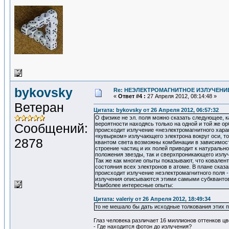
bykovsky
Re: НЕЭЛЕКТРОМАГНИТНОЕ ИЗЛУЧЕНИЕ
«
Ответ #4 :
27 Апреля 2012, 08:14:48 »
Ветеран
Цитата: bykovsky от 26 Апреля 2012, 06:57:32
О физике не эл. поля можно сказать следующее, к
вероятности находясь только на одной и той же о
Сообщений:
происходит излучение «неэлектромагнитного харак
«кувырком» излучающего электрона вокруг оси, то
2878
квантом света возможны комбинации в зависимос
строение частиц и их полей приводит к натураль
положения звезды, так и сверхпроникающего излуч
Так же как многие опыты показывают, что ковалент
состояния всех электронов в атоме. В плане сказ
происходит излучение неэлектромагнитного поля 
излучения описываются этими самыми субквантов
Наиболее интересные опыты:
Цитата: valeriy от 26 Апреля 2012, 18:49:34
то не мешало бы дать исходные толкования этих п
Глаз человека различает 16 миллионов оттенков цв
- Где находится фотон до излучения?