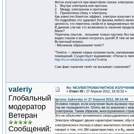
Фотон излучается при квантовом скачке электрона 
1. Внутри электрона или протона.
2. Между электроном и протоном
3. Прилеплена сбоку к электрону.
Как известно Комптон эффект, электрон излучает и
По подробнее это здорово! Но физика любого явле
ценность это перечень свойств в предложенных ею
В данном случае это возможность наличия продоль
Мало?
Перечень опытов... возьмем только паутину без па
видно глазом и можно потрогать рукой! И тем не м
Встречный вопрос.
- Механизм образования тенёт?
"Тенёта — липкие серые колонии пыли, напоминающ
помещений. Существует выражение: «Попал в лип
http://ru.m.wikipedia.org/wiki/Тен
ёта
Сам факт наличия тенёт не вызывает сомнения?
valeriy
Re: НЕЭЛЕКТРОМАГНИТНОЕ ИЗЛУЧЕНИЕ
«
Ответ #5 :
27 Апреля 2012, 18:32:52 »
Глобальный
Цитата: bykovsky от 27 Апреля 2012, 08:14:48
Условно говоря, если излучение было вызвано «к
модератор
так же «кувыркнется». Опять же по аналогии с к
электронов. Таким образом, многоуровневое стро
Ветеран
Это не объясняет мгновенного сверхудаленного ка
Электрон обладает двумя характеристиками, обусл
электрического потока) и квант магнитного потока 
Сообщений:
говорит о том, что ЭМ характеристики, е и Ф
, име
0