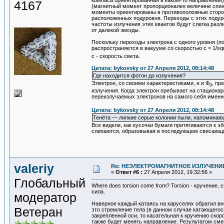
компаса ориентированная в каком-то направлении). 
4167
(магнитный момент пропорционален величине спина)
моменты ориентированы в противоположные сторо
расположенных подуровня. Переходы с этих подуро
частоты излучения этих квантов будут слегка разл
от далекой звезды.
Поскольку переходы электрона с одного уровня (п
распространяется в вакууме со скоростью c = 1/sqr
с - скорость света.
Цитата: bykovsky от 27 Апреля 2012, 08:14:48
Где находится фотон до излучения?
Электрон, со своими характеристиками, е и Ф
, пр
0
излучения. Когда электрон пребывает на стационар
переизлучаемых электронов на самого себя именно
Цитата: bykovsky от 27 Апреля 2012, 08:14:48
Тенёта — липкие серые колонии пыли, напоминающ
Все видели, как кусочки бумаги притягиваются к эб
слипаются, образовывая в последующем свисающи
valeriy
Re: НЕЭЛЕКТРОМАГНИТНОЕ ИЗЛУЧЕНИЕ
«
Ответ #6 :
27 Апреля 2012, 19:32:56 »
Глобальный
Where does torsion come from? Torsion - кручение,
сила.
модератор
Наверное каждый катаясь на каруселях обратил вн
Ветеран
это стремление тела (в данном случае катающегос
закрепленной оси, то касательная к кручению скор
также будет менять направление. Результатом сме