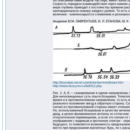
Но описанная нами модель частицы, имеет качеств
Скорость передачи взаимодействия через нижние ур
мере глубины приводит к постоянству времени расп
пропорционально номеру каждого уровня. То есть 
величине - компенсируется сложением и резонансо
Академик М.М. ЛАВРЕНТЬЕВ, И. Л. ЕГАНОВА, 
http://bourabai.narod.ru/articles/lavrent/distant.htm
http://www.nkozyrev.ru/bd/012.php
Рис. 2. А, Б — сканирование в одном направлении
Для непосвященных суть опыта Козырева. Телескоп 
время и в противоположном направлении, то есть в
реального положения звезд в обратную сторону. Со
сигнал из противоположной стороны имеет отноше
Но, использованный Козыревым в качестве антенны
диод, а целую фазированную антенну из сотни или 
относительное перемещение, а если это сигнал от 
изображения с видимым в фотонном спектре - опре
будущего, то появляется возможность предсказани
место при предсказании магнитных бурь, но с рас