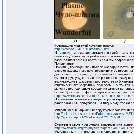
Фотографии мишеней крупным планом.
http://kosinov.314159.ru/kosinov5.htm
Испарение тугоплавких металлов воздействием хо
поле и «суб-квантовой разборкой» ковалентных свя
разрыванием того же болта. О чем мы подробно по
Примечание.
Причины, приводящие к появлению окружностей, п
самосогласованного поля возникшего во время имп
доказывает: во-первых, составной, многокомпонент
имеют структуру, которая при резонансе складыва
возникающие в фазовом пространстве суб-квантово
фактически без затратным способом. Но, так как ни
мысли о последующем поведении атомов испаривши
Белов. Действие эффекта форм на физические св
http://www.trinitas.ru/rus/doc/0016/001c/00161444.htm
Проявление резонанса в виде матрицы каркаса соз
расположенных предметов. По-видимому, тот же эф
Микропылевые каркасные структуры в электрическ
http://uni-skeletons.narod.ru/Publications/survey-MST-
http://epsppd.epfl.ch/Montreux/pdf/O5_23.pdf
Скелетные структуры океана, гипотезы и интерпре
http://www.arxiv.org/ftp/physics/papers/0401/0401139.
Мы уверены, что в случае всех каркасных структу