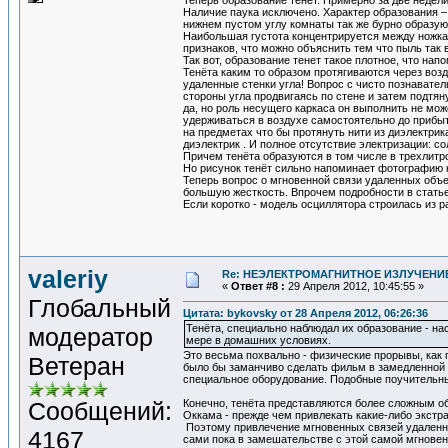
Теперь образование тенёт. Примерно за две недел
Наличие паука исключено. Характер образования –
нижнем пустом углу комнаты так же бурно образую
Наибольшая густота концентрируется между ножками
признаков, что можно объяснить тем что пыль так 
Так вот, образование тенет такое плотное, что нап
Тенёта каким то образом протягиваются через возд
удаленные стенки угла! Вопрос с чисто познавате
стороны угла продвигаясь по стене и затем подтян
да, но роль несущего каркаса он выполнить не мож
удерживаться в воздухе самостоятельно до прибыт
на предметах что бы протянуть нити из диэлектри
диэлектрик . И полное отсутствие электризации: с
Причем тенёта образуются в том числе в трехлитро
Но рисунок тенёт сильно напоминает фотографию 
Теперь вопрос о мгновенной связи удаленных объе
большую жесткость. Впрочем подробности в ста
Если коротко - модель осциллятора строилась из 
valeriy
Re: НЕЭЛЕКТРОМАГНИТНОЕ ИЗЛУЧЕНИЕ
«
Ответ #8 :
29 Апреля 2012, 10:45:55 »
Глобальный
Цитата: bykovsky от 28 Апреля 2012, 06:26:36
Тенёта, специально наблюдал их образование - н
модератор
мере в домашних условиях.
Это весьма похвально - физические прорывы, как 
Ветеран
было бы заманчиво сделать фильм в замедленной с
специальное оборудование. Подобные поучительн
Сообщений:
Конечно, тенёта представляются более сложным о
Оккама - прежде чем привлекать какие-либо экстр
Поэтому привлечение мгновенных связей удаленны
4167
сами пока в замешательстве с этой самой мгновен