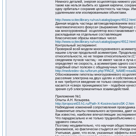
Немного деталей, энергия осциллятора нижнего уро
также как нельзя выбить из здания кирпичи, сохран
одну орбиталь» сохранив целостность частицы. Им
удаленными или изолированными объектами.
http://www.sciteclibrary.ru/rus/catalog/pages/4912.html
Данная модель частицы автомоделированием восст
«математического фокуса» (выражение Лоренца) с
как многоуровневый осциллятор восстанавливает на
раскладывая на отдельные составляющие
Классические образы квантовых чисел
http://www.sciteclibrary.ru/rus/catalog/pages/4912.html
Контрольный эксперимент.
Проверкой всей модели многоуровневого асимметр
нашем случае продольной асимметрии. Продольная
относительности, но не теории относительности (
сведением пучков частиц - не имеет часов и луча 
определяет не скорость, а асимметрию одного сос
подобный опыт полезен с общенаучных точек зрени
http://medvedev-da.ru/forum.php?PAGE_NAME=read
Обоснованием гипотезы многоуровневого осциллято
рассеяние электрона на двух щелях и собственно
в них требуется введение не только сверхсветовых
касается «сверх проницаемости» - подобное качест
зрения суб-электромагнитных взаимодействий.
Приложение №1
Опыты А.Н. Козырева.
http://propozet03.h1.ru/Path-X-Kosirev/astroSK-2.htm
Наблюдение изменений сопротивления проводника п
Знаменитые опыты гениального астронома, дают ос
Как известно, наиболее впечатляющие эксперимент
Что парадоксально и не только труднообъяснимо с 
здравого смысла.
Поэтому неудивительно, что научная общественнос
феноменов, но фактически стыдится их! Иногда оче
Учитывая, даже, что если, указанные эффекты воо