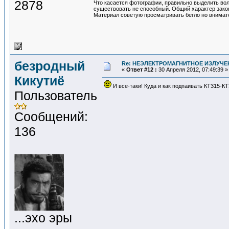
2878
Что касается фотографии, правильно выделить вол
существовать не способный. Общий характер зако
Материал советую просматривать бегло но внимат
безродный
Re: НЕЭЛЕКТРОМАГНИТНОЕ ИЗЛУЧЕ
«
Ответ #12 :
30 Апреля 2012, 07:49:39 »
Кикутиё
И все-таки! Куда и как подпаивать КТ315-К
Пользователь
Сообщений:
136
...эхо эры