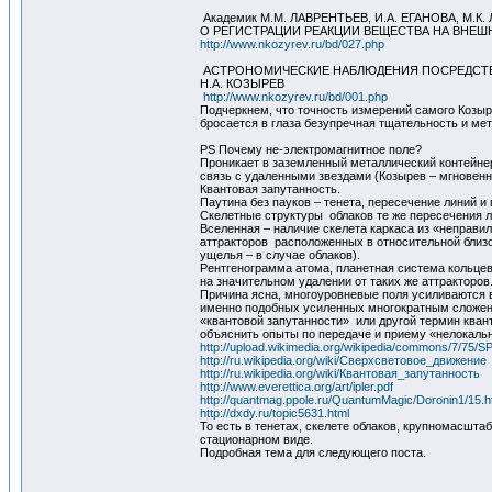
Академик М.М. ЛАВРЕНТЬЕВ, И.А. ЕГАНОВА, М.К
О РЕГИСТРАЦИИ РЕАКЦИИ ВЕЩЕСТВА НА ВНЕ
http://www.nkozyrev.ru/bd/027.php
АСТРОНОМИЧЕСКИЕ НАБЛЮДЕНИЯ ПОСРЕДСТВ
Н.А. КОЗЫРЕВ
http://www.nkozyrev.ru/bd/001.php
Подчеркнем, что точность измерений самого Козыр
бросается в глаза безупречная тщательность и м
PS Почему не-электромагнитное поле?
Проникает в заземленный металлический контейне
связь с удаленными звездами (Козырев – мгновенн
Квантовая запутанность.
Паутина без пауков – тенета, пересечение линий и
Скелетные структуры облаков те же пересечения л
Вселенная – наличие скелета каркаса из «неправ
аттракторов расположенных в относительной близос
ущелья – в случае облаков).
Рентгенограмма атома, планетная система кольце
на значительном удалении от таких же аттракторов
Причина ясна, многоуровневые поля усиливаются в
именно подобных усиленных многократным сложени
«квантовой запутанности» или другой термин кван
объяснить опыты по передаче и приему «нелокаль
http://upload.wikimedia.org/wikipedia/commons/7/75/
http://ru.wikipedia.org/wiki/Сверхсветовое_движение
http://ru.wikipedia.org/wiki/Квантовая_запутанность
http://www.everettica.org/art/ipler.pdf
http://quantmag.ppole.ru/QuantumMagic/Doronin1/15.h
http://dxdy.ru/topic5631.html
То есть в тенетах, скелете облаков, крупномасшта
стационарном виде.
Подробная тема для следующего поста.