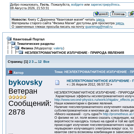
Добро пожаловать,
Гость
. Пожалуйста,
войдите
или
зарегистрируйтесь
.
08 Августа 2026, 21:53:31
Новости:
Книгу С.Доронина "Квантовая магия" читать
здесь
Материалы старого сайта "Физика Магии" доступны для просмотра
здесь
О замеченных глюках просьба писать на почту
quantmag@mail.ru
Квантовый Портал
Тематические разделы
Физика
(Модератор:
valeriy
)
НЕЭЛЕКТРОМАГНИТНОЕ ИЗЛУЧЕНИЕ - ПРИРОДА ЯВЛЕНИЯ
Страниц:
[
1
]
2
3
...
12
Все
Тема: НЕЭЛЕКТРОМАГНИТНОЕ ИЗЛУЧЕНИЕ - ПР
Автор
bykovsky
НЕЭЛЕКТРОМАГНИТНОЕ ИЗЛУЧЕНИЕ - 
«
:
26 Апреля 2012, 06:57:32 »
Ветеран
НЕЭЛЕКТРОМАГНИТНОЕ ИЗЛУЧЕНИЕ - ПРИРОД
Характерные эффекты неэлектромагнитного излуче
http://www.second-physics.ru/work/zhigalov_effects.pd
Сообщений:
Наши комментарии к физике явления.
Наличие «неэлектромагнитного излучения» называе
2878
субэлектромагнитное и многими др. всего более дв
«Много названий - суть одна?»
http://prometheus.al.
О физике не эл. поля можно сказать следующее, ка
вероятности находясь только на одной и той же ор
происходит излучение «неэлектромагнитного харак
«кувырком» излучающего электрона вокруг оси, то
квантом света возможны комбинации в зависимост