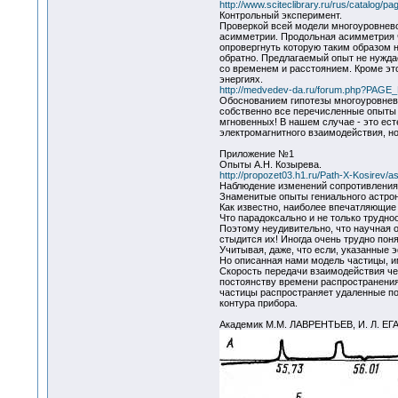
http://www.sciteclibrary.ru/rus/catalog/p
Контрольный эксперимент.
Проверкой всей модели многоуровнево
асимметрии. Продольная асимметрия ч
опровергнуть которую таким образом н
обратно. Предлагаемый опыт не нуждае
со временем и расстоянием. Кроме эт
энергиях.
http://medvedev-da.ru/forum.php?PA
Обоснованием гипотезы многоуровнево
собственно все перечисленные опыты 
мгновенных! В нашем случае - это ест
электромагнитного взаимодействия, но
Приложение №1
Опыты А.Н. Козырева.
http://propozet03.h1.ru/Path-X-Kosirev/a
Наблюдение изменений сопротивления 
Знаменитые опыты гениального астрон
Как известно, наиболее впечатляющие
Что парадоксально и не только трудно
Поэтому неудивительно, что научная о
стыдится их! Иногда очень трудно поня
Учитывая, даже, что если, указанные
Но описанная нами модель частицы, и
Скорость передачи взаимодействия чер
постоянству времени распространения 
частицы распространяет удаленные пол
контура прибора.
Академик М.М. ЛАВРЕНТЬЕВ, И. Л.