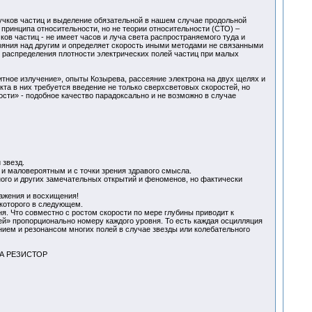
учков частиц и выделение обязательной в нашем случае продольной
принципа относительности, но не теории относительности (СТО) –
ов частиц - не имеет часов и луча света распространяемого туда и
тояния над другим и определяет скорость иными методами не связанными
ы распределения плотности электрических полей частиц при малых
тное излучение», опыты Козырева, рассеяние электрона на двух щелях и
а в них требуется введение не только сверхсветовых скоростей, но
сти» - подобное качество парадоксально и не возможно в случае
 звезд.
 и маловероятным и с точки зрения здравого смысла.
ного и других замечательных открытий и феноменов, но фактически
ажения и восхищения!
 которого в следующем.
я. Что совместно с ростом скорости по мере глубины приводит к
ей» пропорционально номеру каждого уровня. То есть каждая осцилляция
нием и резонансом многих полей в случае звезды или колебательного
НА РЕЗИСТОР