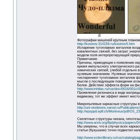
Фотографии мишеней крупным планом
http://kosinov.314159.ru/kosinov5.htm
Испарение тугоплавких металлов возд
ковалентных связей, без затрат энерг
модели поля интерпретирующей природ
Примечание.
Причины, приводящие к появлению окр
время импульсного электрического раз
химических связей, (любой отдельно в
нулевым значением. Нулевые значения
«испарению» тугоплавких металлов фак
мысли о последующем поведении атомо
Белов. Действие эффекта форм на фи
http://www.trinitas.ru/rus/doc/0016/001c
Проявление резонанса в виде матрицы
видимому, тот же эффект имеет место 
Микропылевые каркасные структуры в 
http://uni-skeletons.narod.ru/Publication
http://epsppd.epfl.ch/Montreux/pdf/O5_23
Скелетные структуры океана, гипотезы
http://www.arxiv.org/ftp/physics/papers/
Мы уверены, что в случае всех каркас
статьи (Кукушкин) точно подметил на
http://www.sciteclibrary.ru/rus/catalog/p