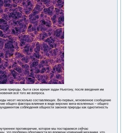
нов природы, был в свое время задан Ньютону, после введения им
новения всё того же вопроса.
роды несет несколько составляющих. Во-первых, мгновенное сообщение
чие общего фактора влияния в виде верхних мега-вселенных – общего
 фундаментом соблюдения общности законов природы как однотипность
нутреннее противоречие, которое мы постараемся сейчас
ны, это проблема обратимости во времени уравнений механики, что