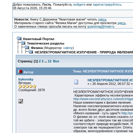
Добро пожаловать,
Гость
. Пожалуйста,
войдите
или
зарегистрируйтесь
.
08 Августа 2026, 15:29:46
Новости:
Книгу С.Доронина "Квантовая магия" читать
здесь
Материалы старого сайта "Физика Магии" доступны для просмотра
здесь
О замеченных глюках просьба писать на почту
quantmag@mail.ru
Квантовый Портал
Тематические разделы
Физика
(Модератор:
valeriy
)
НЕЭЛЕКТРОМАГНИТНОЕ ИЗЛУЧЕНИЕ - ПРИРОДА ЯВЛЕНИ
Страниц:
[
1
]
2
3
...
12
Все
Тема: НЕЭЛЕКТРОМАГНИТНОЕ ИЗЛУЧ
Автор
bykovsky
НЕЭЛЕКТРОМАГНИТНОЕ ИЗ
Ветеран
«
:
26 Апреля 2012, 06:57:32 »
Сообщений: 2878
НЕЭЛЕКТРОМАГНИТНОЕ ИЗЛУЧЕНИЕ
Характерные эффекты неэлектромагнит
http://www.second-physics.ru/work/zhigal
Наши комментарии к физике явления.
Наличие «неэлектромагнитного излуче
др. всего более двух десятков названи
«Много названий - суть одна?»
http://p
О физике не эл. поля можно сказать с
той же орбите - электрон так же спос
соответствует природе воздействия. У
электрон так же «кувыркнется». Опят
образом, многоуровневое строение ча