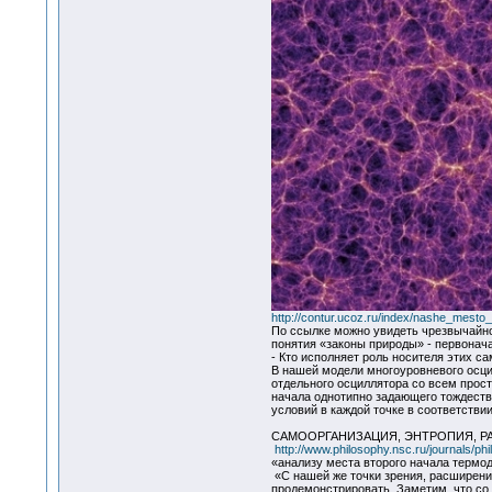
http://contur.ucoz.ru/index/nashe_mest
По ссылке можно увидеть чрезвычайно
понятия «законы природы» - первонача
- Кто исполняет роль носителя этих с
В нашей модели многоуровневого осци
отдельного осциллятора со всем прос
начала однотипно задающего тождеств
условий в каждой точке в соответстви
САМООРГАНИЗАЦИЯ, ЭНТРОПИЯ, РА
http://www.philosophy.nsc.ru/journals/p
«анализу места второго начала термо
«С нашей же точки зрения, расширени
продемонстрировать. Заметим, что со