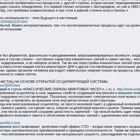
мической необратимостью процессов; с другой стороны, второе начало термодинамики
удно сказать определенно, кто первый связал энтропию с беспорядком, но уже в 1883 
гляд, эти проблемы взаимосвязаны и при этом в равной степени искусственны.»
ы нелокальности – тени будущего в настоящем
122004/p2219.html
бытий. Можно интерпретировать тем что неэлектромагнитные процессы идут на уров
мым вспышкам.
 без ферментов, фактически «самодвижением запрограммированных молекул», когда у
ько в случае сложно - составного характера ковалентных связей и самих частиц – н
одированием, а не набором атомов. Так же как перестройка ковалентных связей прои
ка ежесуточно каждая клетка ремонтирует ДНК и другие составляющие в нескольких де
ии, однако организм человека расходует химическую энергию только на процессы свя
льность самих клеток.
 ЧАСТИЦ НА ОСНОВЕ ОТКРЫТОЙ ОСЦИЛЛИРУЮЩЕЙ СИСТЕМЫ
ages/5508.html
тарий в статье «КЛАССИЧЕСКИЕ ОБРАЗЫ КВАНТОВЫХ ЧИСЕЛ n, l, m, s.
http://www.scit
овневый осциллятор в силу заданных свойств создающий внутреннее и внешнее поле.
и подуровни его составляющих. Поскольку «кулоновским» электрическое поле можно с
рактер, и проявлять во внешнем поле внутричастичные поля-структуры.
ица или многоуровневый осциллятор, не просто волновой пакет, а удвоенный волновой
 нижнего уровня, составная часть энергии осцилляторов верхнего уровня. Пример кирпи
, или песок из кирпичей сохранив целостность кирпичей – так нельзя выбить один «кв
 двойного волнового пакета и объяснение мгновенных связей с удаленными или изоли
ages/4912.html
анием восстанавливает релятивистский эффект СТО – возрастание энергии с возрас
естных математических преобразований и принципа относительности. Таким же образ
ует «неэлектромагнитное излучение» как натуральную сущность, раскладывая на отде