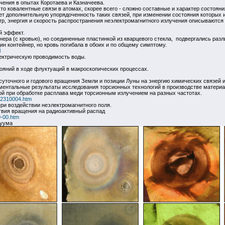
чения в опытах Коротаева и Казначеева.
то ковалентные связи в атомах, скорее всего - сложно составные и характер состояни
т дополнительную упорядоченность таких связей, при изменении состояния которых и
, энергия и скорость распространения неэлектромагнитного излучения описываются
й эффект.
ера (с кровью), но соединенные пластинкой из кварцевого стекла, подвергались раз
ин контейнер, но кровь погибала в обоих и по общему симптому.
l
лектрическую проводимость воды.
ояний в ходе флуктуаций в макроскопических процессах.
уточного и годового вращения Земли и позиции Луны на энергию химических связей и
ментальные результаты исследования торсионных технологий в производстве материа
ой при обработке расплава меди торсионным излучением на разных частотах.
/02310004.htm
ри воздействии неэлектромагнитного поля.
твия вращения на радиоактивный распад
9-00.htm
куума