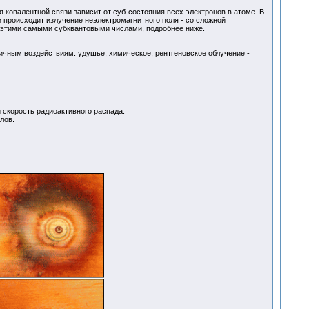
я ковалентной связи зависит от суб-состояния всех электронов в атоме. В
 происходит излучение неэлектромагнитного поля - со сложной
 этими самыми субквантовыми числами, подробнее ниже.
личным воздействиям: удушье, химическое, рентгеновское облучение -
 скорость радиоактивного распада.
лов.