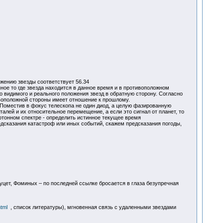
ожению звезды соответствует 56.34
ное то где звезда находится в данное время и в противоположном
но видимого и реального положения звезд в обратную сторону. Согласно
ивоположной стороны имеет отношение к прошлому.
Поместив в фокус телескопа не один диод, а целую фазированную
талей и их относительное перемещение, а если это сигнал от планет, то
отонном спектре - определить истинное текущее время
едсказания катастроф или иных событий, скажем предсказания погоды,
уцет, Фоминых – по последней ссылке бросается в глаза безупречная
tml
, список литературы), мгновенная связь с удаленными звездами