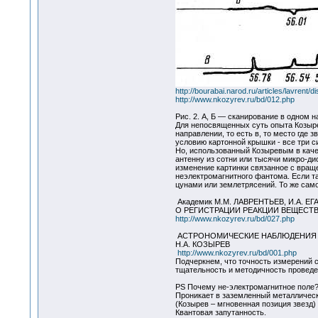
http://bourabai.narod.ru/articles/lavrent/d
http://www.nkozyrev.ru/bd/012.php
Рис. 2. А, Б — сканирование в одном 
Для непосвященных суть опыта Козырев
направлении, то есть в, то место где
условию картонной крышки - все три с
Но, использованный Козыревым в каче
антенну из сотни или тысячи микро-дио
изменение картинки связанное с вращ
неэлектромагнитного фантома. Если т
цунами или землетрясений. То же само
Академик М.М. ЛАВРЕНТЬЕВ, И.А. ЕГ
О РЕГИСТРАЦИИ РЕАКЦИИ ВЕЩЕСТ
http://www.nkozyrev.ru/bd/027.php
АСТРОНОМИЧЕСКИЕ НАБЛЮДЕНИЯ 
Н.А. КОЗЫРЕВ
http://www.nkozyrev.ru/bd/001.php
Подчеркнем, что точность измерений 
тщательность и методичность провед
PS Почему не-электромагнитное поле
Проникает в заземленный металлическ
(Козырев – мгновенная позиция звезд)
Квантовая запутанность.