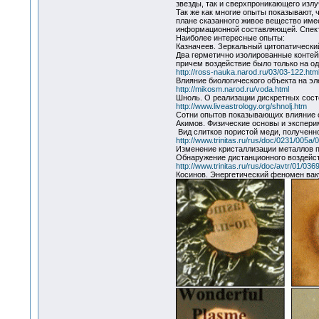
звезды, так и сверхпроникающего излу
Так же как многие опыты показывают, ч
плане сказанного живое вещество имее
информационной составляющей. Спектр
Наиболее интересные опыты:
Казначеев. Зеркальный цитопатически
Два герметично изолированные контейн
причем воздействие было только на од
http://ross-nauka.narod.ru/03/03-122.htm
Влияние биологического объекта на э
http://mikosm.narod.ru/voda.html
Шноль. О реализации дискретных сост
http://www.liveastrology.org/shnolj.htm
Сотни опытов показывающих влияние с
Акимов. Физические основы и экспери
Вид слитков пористой меди, полученн
http://www.trinitas.ru/rus/doc/0231/005a
Изменение кристаллизации металлов п
Обнаружение дистанционного воздейс
http://www.trinitas.ru/rus/doc/avtr/01/036
Косинов. Энергетический феномен ва