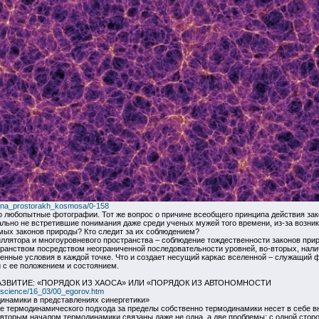
o_na_prostorakh_kosmosa/0-158
 любопытные фотографии. Тот же вопрос о причине всеобщего принципа действия зако
льно не встретившие понимания даже среди ученых мужей того времени, из-за возник
амых законов природы? Кто следит за их соблюдением?
ллятора и многоуровневого пространства – соблюдение тождественности законов при
транством посредством неограниченной последовательности уровней, во-вторых, нали
енные условия в каждой точке. Что и создает несущий каркас вселенной – служащий
и с ее положением и состоянием.
ЗВИТИЕ: «ПОРЯДОК ИЗ ХАОСА» ИЛИ «ПОРЯДОК ИЗ АВТОНОМНОСТИ
hilscience/16_03/00_egorov.htm
динамики в представлениях синергетики»
е термодинамического подхода за пределы собственно термодинамики несет в себе в
 вторым началом термодинамики связаны даже не одна, а две проблемы: с одной сторо