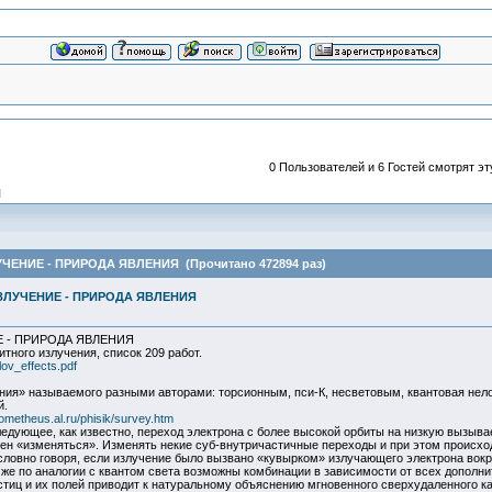
0 Пользователей и 6 Гостей смотрят эт
Я
ЕНИЕ - ПРИРОДА ЯВЛЕНИЯ (Прочитано 472894 раз)
ЛУЧЕНИЕ - ПРИРОДА ЯВЛЕНИЯ
 - ПРИРОДА ЯВЛЕНИЯ
ного излучения, список 209 работ.
ov_effects.pdf
ния» называемого разными авторами: торсионным, пси-К, несветовым, квантовая нело
й.
rometheus.al.ru/phisik/survey.htm
ледующее, как известно, переход электрона с более высокой орбиты на низкую вызывае
обен «изменяться». Изменять некие суб-внутричастичные переходы и при этом происхо
словно говоря, если излучение было вызвано «кувырком» излучающего электрона вокр
ь же по аналогии с квантом света возможны комбинации в зависимости от всех допол
стиц и их полей приводит к натуральному объяснению мгновенного сверхудаленного к