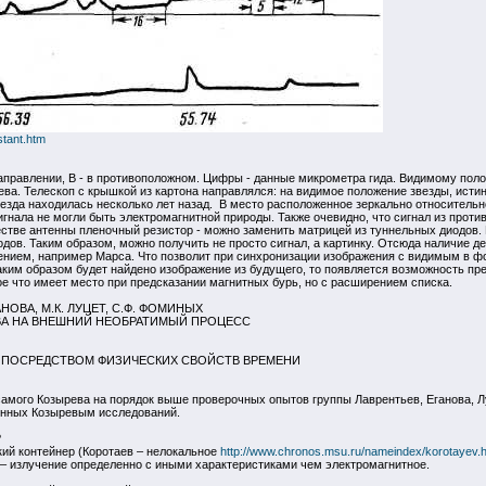
istant.htm
направлении, В - в противоположном. Цифры - данные микрометра гида. Видимому пол
а. Телескоп с крышкой из картона направлялся: на видимое положение звезды, истин
 звезда находилась несколько лет назад. В место расположенное зеркально относитель
игнала не могли быть электромагнитной природы. Также очевидно, что сигнал из прот
стве антенны пленочный резистор - можно заменить матрицей из туннельных диодов. 
дов. Таким образом, можно получить не просто сигнал, а картинку. Отсюда наличие де
ением, например Марса. Что позволит при синхронизации изображения с видимым в ф
аким образом будет найдено изображение из будущего, то появляется возможность пр
е что имеет место при предсказании магнитных бурь, но с расширением списка.
АНОВА, М.К. ЛУЦЕТ, С.Ф. ФОМИНЫХ
ВА НА ВНЕШНИЙ НЕОБРАТИМЫЙ ПРОЦЕСС
ПОСРЕДСТВОМ ФИЗИЧЕСКИХ СВОЙСТВ ВРЕМЕНИ
самого Козырева на порядок выше проверочных опытов группы Лаврентьев, Еганова, Л
енных Козыревым исследований.
?
ий контейнер (Коротаев – нелокальное
http://www.chronos.msu.ru/nameindex/korotayev.h
 – излучение определенно с иными характеристиками чем электромагнитное.