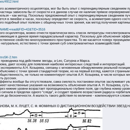
ages/4912.html
го асимметричного осциллятора, мог бы быть опыт с перпендикулярным сведением п
астицы зависела бы от скорости и в данном случае ее наличие прямое опровержение 
ельзя – как метод. Поскольку предложенный опыт с перпендикулярным сведением пучк
тся в линейке и часах, поскольку определяет не скорость, а асимметрию одного сос
ого подобный опыт полезен с общенаучных точек зрения, как метод получения картин
GE_NAME=read&FID=42&TID=3516
го осциллятора, можно отнести практически весь список литературы «неэлектромагни
имеющие в данное время парадоксальный характер. Поскольку для объяснения эффект
ественное свойство многоуровневого пространства. То же касается «сверх проницаемо
 натурально, естествено с точки зрения суб-электромагнитных взаимодействий.
stroSK-2.htm
проводника под действием звезды, а-Leo, Сатурна и Марса.
ома, дают основу для появления наиболее интересных следствий и интерпретаций.
 эксперименты А.Н. Козырева, связаны с мгновенным обнаружением реальной позиции
объяснимо с точки зрения стандартной теории, но на первый взгляд, кажется странным
бщественность, не только не комментирует опытов А.Н. Козырева, в числе которых м
ть русских.
 эффекты вообще бы отсутствовали, сама смелость постановки опытов заслуживает ув
меет качественные указания на возможность объяснения опытов А. Н. Козырева, суть
ез нижние уровни возрастает пропорционально глубине поля, где глубина номер уровн
сигнала в пределах одного “следа”, и создает правило возрастания радиуса «орбитал
я до бесконечности. А малость такого действия по величине - компенсируется сложе
 ЕГАНОВА, М. К. ЛУЦЕТ, С. Ф. ФОМИНЫХ О ДИСТАНЦИОННОМ ВОЗДЕЙСТВИИ ЗВЕЗД 