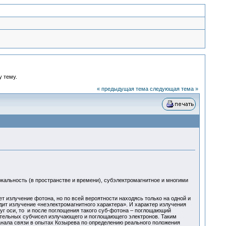
у тему.
« предыдущая тема
следующая тема »
кальность (в пространстве и времени), субэлектромагнитное и многими
т излучение фотона, но по всей вероятности находясь только на одной и
дит излучение «неэлектромагнитного характера». И характер излучения
уг оси, то и после поглощения такого суб-фотона – поглощающий
нительных субчисел излучающего и поглощающего электронов. Таким
анала связи в опытах Козырева по определению реального положения