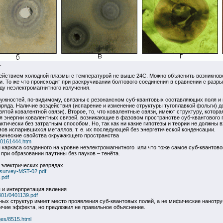
.
ействием холодной плазмы с температурой не выше 24С. Можно объяснить возникнове
ии. То же что происходит при раскручивании болтового соединения в сравнении с разр
у неэлектромагнитного излучения.
ужностей, по-видимому, связаны с резонансном суб-квантовых составляющих поля и
ряда. Наличие воздействия (испарение и изменение структуры тугоплавкой фольги) д
зятой ковалентной связи). Второе, то, что ковалентные связи, имеют структуру, кото
 энергии ковалентных связей, возникающие в фазовом пространстве суб-квантового п
тически без затратным способом. Но, так как ни какие гипотезы и теории не должны в
в испарившихся металлов, т. е. их последующей без энергетической конденсации.
зические свойства окружающего пространства
/00161444.htm
 каркаса созданного на уровне неэлектромагнитного или что тоже самое суб-квантово
при образовании паутины без пауков – тенёта.
электрических разрядах
s/survey-MST-02.pdf
.pdf
 и интерпретация явления
0401/0401139.pdf
ных структур имеет место проявления суб-квантовых полей, а не мифические нанотруб
личие эффекта, но предложил не правильное объяснение.
ages/8515.html