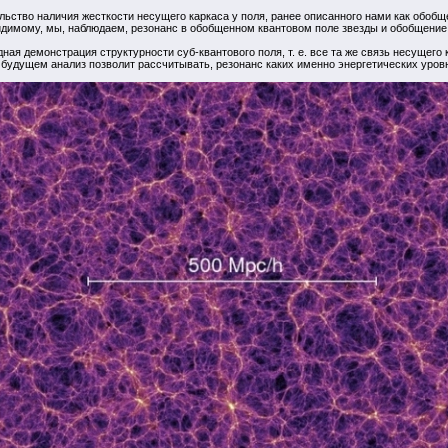
ьство наличия жесткости несущего каркаса у поля, ранее описанного нами как обобщ
идимому, мы, наблюдаем, резонанс в обобщенном квантовом поле звезды и обобщение
ая демонстрация структурности суб-квантового поля, т. е. все та же связь несущег
будущем анализ позволит рассчитывать, резонанс каких именно энергетических уровн