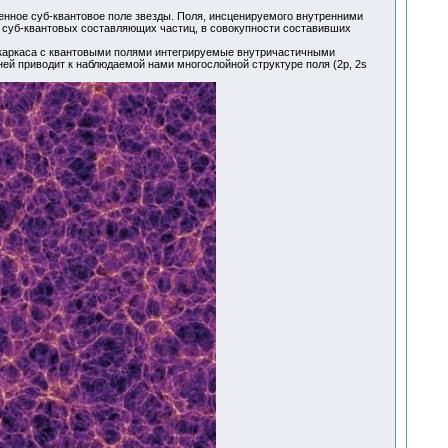
енное суб-квантовое поле звезды. Поля, инсценируемого внутренними
 суб-квантовых составляющих частиц, в совокупности составивших
о каркаса с квантовыми полями интегрируемые внутричастичными
ей приводит к наблюдаемой нами многослойной структуре поля (2p, 2s