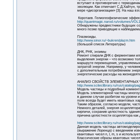
вступает в противоречие с термодина
эволюции. Как отмечает С.Д.Хайтун, тр
мере «дисорганизации» [3]. На наш вз
Коротаев. Гелиогеофизические эффект
http://quantmagic.narod.ru/volumes/VOL
Обнаружены предвестники будущих со
много позже приводящие к наблюдае
Плазмоиды.
http://www.sinor.ru/~bukren/plazm.htm
(большой список Литературы)
ДНК, РНК, энзимы
Ремонт спирали ДНК с ферментами или
выделения энергии – что возможно тол
маршруте перемещения, управляемых к
затратой энергии. Например, у челове
с дополнительным потреблением энерг
энергетические расходы на жизнедеяте
АНАЛИЗ СВОЙСТВ ЭЛЕМЕНТАРНЫХ
http://www.sciteclibrary.ru/rus/catalog/p
Модель частицы и подробный коммен
Модель элементарной частицы многоур
в данном случае разбитом на уровни 
поле всегда будет иметь квантовых ха
Таким образом, согласно модели, част
Немного деталей, энергия осциллятора
кирпичи, сохранив целостность здания
причина целостности осциллятора как
http://www.sciteclibrary.ru/rus/catalog/p
Данная модель частицы автомоделиров
(выражение Лоренца) с введением изв
квантовых чисел n, l, m, s и использ
Классические образы квантовых чисел