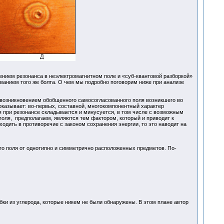
нием резонанса в неэлектромагнитном поле и «суб-квантовой разборкой»
ыванием того же болта. О чем мы подробно поговорим ниже при анализе
 возникновением обобщенного самосогласованного поля возникшего во
оказывает: во-первых, составной, многокомпонентный характер
рая при резонансе складывается и минусуется, в том числе с возможным
оля, предполагаем, являются тем фактором, который и приводит к
ходить в противоречие с законом сохранения энергии, то это наводит на
го поля от однотипно и симметрично расположенных предметов. По-
ки из углерода, которые никем не были обнаружены. В этом плане автор