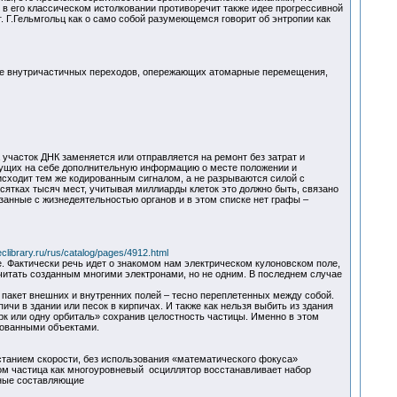
 в его классическом истолковании противоречит также идее прогрессивной
г. Г.Гельмгольц как о само собой разумеющемся говорит об энтропии как
не внутричастичных переходов, опережающих атомарные перемещения,
часток ДНК заменяется или отправляется на ремонт без затрат и
есущих на себе дополнительную информацию о месте положении и
сходит тем же кодированным сигналом, а не разрываются силой с
сятках тысяч мест, учитывая миллиарды клеток это должно быть, связано
занные с жизнедеятельностью органов и в этом списке нет графы –
eclibrary.ru/rus/catalog/pages/4912.html
 Фактически речь идет о знакомом нам электрическом кулоновском поле,
читать созданным многими электронами, но не одним. В последнем случае
 пакет внешних и внутренних полей – тесно переплетенных между собой.
чи в здании или песок в кирпичах. И также как нельзя выбить из здания
арк или одну орбиталь» сохранив целостность частицы. Именно в этом
рованными объектами.
танием скорости, без использования «математического фокуса»
ом частица как многоуровневый осциллятор восстанавливает набор
льные составляющие