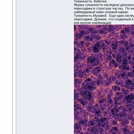
Туманность. Бабочка.
Форма туманности наглядное доказател
переходами в структуре частиц. По-в
наблюдаемый нами силовой каркас.
Туманность Муравей. Еще одна наглядн
переходами. Думаем, что созданный в 
или многие комбинации).