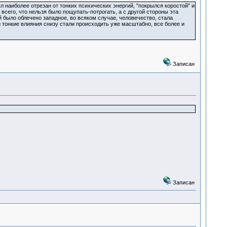
 наиболее отрезан от тонких психических энергий, "покрылся коростой" и
всего, что нельзя было пощупать-потрогать, а с другой стороны эта
й было облечено западное, во всяком случае, человечество, стала
 и тонкие влияния снизу стали происходить уже масштабно, все более и
Записан
Записан