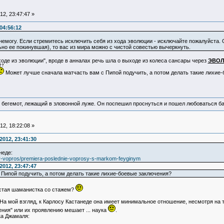
2, 23:47:47 »
04:56:12
немогу. Если стремитесь исключить себя из хода эволюции - исключайте пожалуйста. 
ьно ее покинувшая), то вас из мира можно с чистой совестью вычеркнуть.
ыходе из эволюции", вроде в анналах речь шла о выходе из колеса сансары через
ЭВО
Может лучше сначала матчасть вам с Пипой подучить, а потом делать такие лихие
 бегемот, лежащий в зловонной луже. Он поспешил проснуться и пошел любоваться б
2, 18:22:08 »
012, 23:41:30
неде:
iy-vopros/premiera-poslednie-voprosy-s-markom-feyginym
012, 23:47:47
Пипой подучить, а потом делать такие лихие-боевые заключения?
остая шаманистка со стажем?
мой взгляд, к Карлосу Кастанеде она имеет минимальное отношение, несмотря на то,
ния" или их проявлению мешает ... наука
.
а Джамаля: