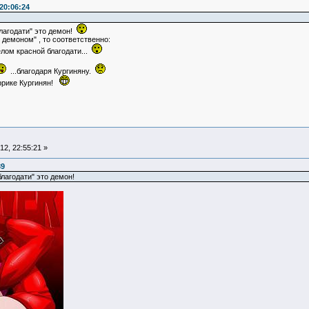
20:06:24
 благодати" это демон!
ном" , то соответственно:
асной благодати...
...благодаря Кургиняну.
е Кургинян!
2, 22:55:21 »
39
 благодати" это демон!