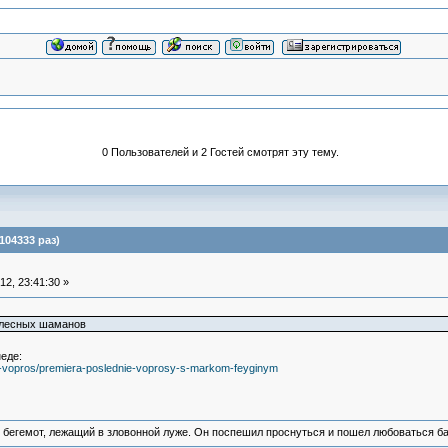
0 Пользователей и 2 Гостей смотрят эту тему.
104333 раз)
2, 23:41:30 »
 лесных шаманов
еде:
iy-vopros/premiera-poslednie-voprosy-s-markom-feyginym
 бегемот, лежащий в зловонной луже. Он поспешил проснуться и пошел любоваться б