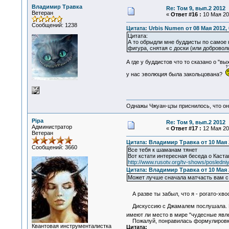
Владимир Травка
Re: Том 9, вып.2 2012
Ветеран
«
Ответ #16 :
10 Мая 201
Сообщений: 1238
Цитата: Urbis Numen от 08 Мая 2012, 
Цитата:
А то обрыдли мне буддисты по самое 
фигура, снятая с доски (или добровол
А где у буддистов что то сказано о "в
у нас эволюция была закольцована?
Однажы Чжуан-цзы приснилось, что он
Pipa
Re: Том 9, вып.2 2012
Администратор
«
Ответ #17 :
12 Мая 201
Ветеран
Цитата: Владимир Травка от 10 Мая 2
Сообщений: 3660
Все тебя к шаманам тянет
Вот кстати интересная беседа о Каста
http://www.rusotv.org/tv-shows/posledn
Цитата: Владимир Травка от 10 Мая 2
Может лучше сначала матчасть вам с 
А разве ты забыл, что я - рогато-хв
Дискуссию с Джамалем послушала. На 
имеют ли место в мире "чудесные явле
Пожалуй, понравилась формулировк
Квантовая инструменталистка
Цитата: