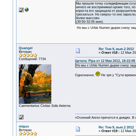
Мы прошли точку солидификации (сгуще
ничего не воспринимал кроме того, по
короста его защищала от разрушительн
трескаться. Но сверху-то оно заросло
более массово.
(30:50-32:05 мин).
Но мы с Urbis Numen дырки снизу зац
Quangel
Re: Том 9, вып.2 2012
Ветеран
«
Ответ #18 :
12 Мая 201
Сообщений: 7734
Цитата: Pipa от 12 Мая 2012, 18:22:08
Но мы с Urbis Numen дырки снизу зац
Однозначно.
Не зря у "Сути времен
Сaementarius Civitas Solis Aeterna
«Осенний Ангел прячется в дождях. В л
migus
Re: Том 9, вып.2 2012
Ветеран
«
Ответ #19 :
12 Мая 201