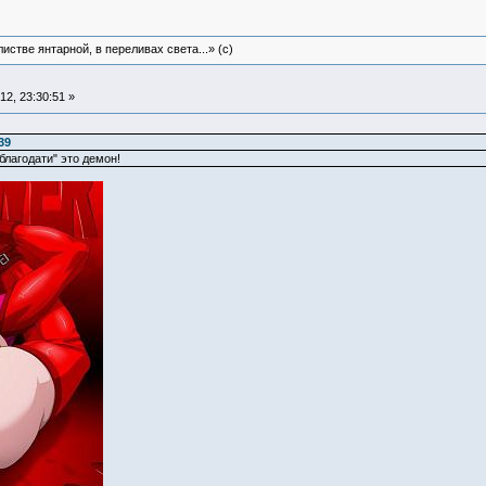
истве янтарной, в переливах света...» (c)
2, 23:30:51 »
39
 благодати" это демон!