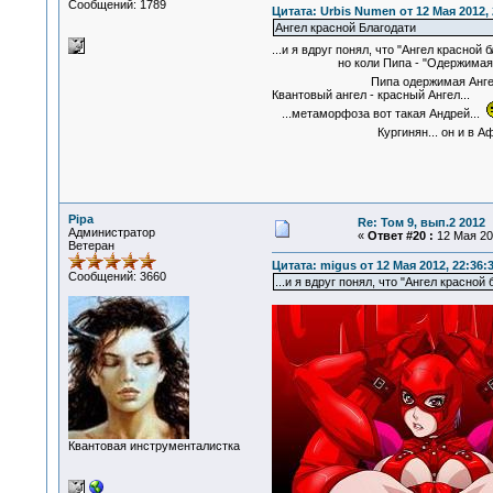
Сообщений: 1789
Цитата: Urbis Numen от 12 Мая 2012, 
Ангел красной Благодати
...и я вдруг понял, что "Ангел красной
но коли Пипа - "Одержимая демо
Пипа одержимая Ангелом кр
Квантовый ангел - красный Ангел...
...метаморфоза вот такая Андрей...
Кургинян... он и в Африк
Pipa
Re: Том 9, вып.2 2012
Администратор
«
Ответ #20 :
12 Мая 201
Ветеран
Цитата: migus от 12 Мая 2012, 22:36:
Сообщений: 3660
...и я вдруг понял, что "Ангел красной
Квантовая инструменталистка