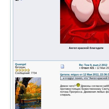
Ангел красной благодати
Quangel
Re: Том 9, вып.2 2012
Ветеран
«
Ответ #21 :
12 Мая 201
Сообщений: 7734
Цитата: migus от 12 Мая 2012, 22:36:
...и я вдруг понял, что "Ангел красной
Демон чего?
Демоны согласно кабба
противостоящих Божественному Свету,
потока Прогресса. Движения любых фо
спираль.