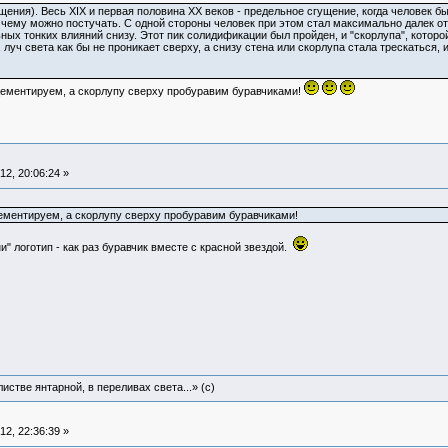
ния). Весь XIX и первая половина XX веков - предельное сгущение, когда человек был
 чему можно постучать. С одной стороны человек при этом стал максимально далек от 
ых тонких влияний снизу. Этот пик солидификации был пройден, и "скорлупа", которо
, луч света как бы не проникает сверху, а снизу стена или скорлупа стала трескаться,
ементируем, а скорлупу сверху пробуравим буравчиками!
2, 20:06:24 »
ементируем, а скорлупу сверху пробуравим буравчиками!
и" логотип - как раз буравчик вместе с красной звездой.
истве янтарной, в переливах света...» (c)
2, 22:36:39 »