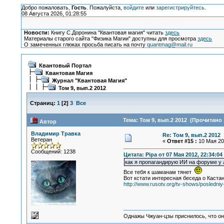
Добро пожаловать,
Гость
. Пожалуйста,
войдите
или
зарегистрируйтесь
.
08 Августа 2026, 01:28:55
Новости:
Книгу С.Доронина "Квантовая магия" читать
здесь
Материалы старого сайта "Физика Магии" доступны для просмотра
здесь
О замеченных глюках просьба писать на почту
quantmag@mail.ru
Квантовый Портал
Квантовая Магия
Журнал "Квантовая Магия"
Том 9, вып.2 2012
Страниц:
1
[
2
]
3
Все
Тема: Том 9, вып.2 2012 (Прочитано 
Автор
Владимир Травка
Re: Том 9, вып.2 2012
Ветеран
«
Ответ #15 :
10 Мая 201
Сообщений: 1238
Цитата: Pipa от 07 Мая 2012, 22:34:04
как я пропагандирую ИИ на форуме у
Все тебя к шаманам тянет
Вот кстати интересная беседа о Кастан
http://www.rusotv.org/tv-shows/posledn
Однажы Чжуан-цзы приснилось, что он