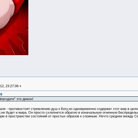
2, 23:27:06 »
39
 благодати" это демон!
ле - противостоят стремлению душ к Богу,но одновременно содержат этот мир в цело
не будет и мира. Он просто схлопнется обратно в изначальную огненную Беспредельн
рм в пространстве состояний от простых образов к сложным. Нечто среднее между 