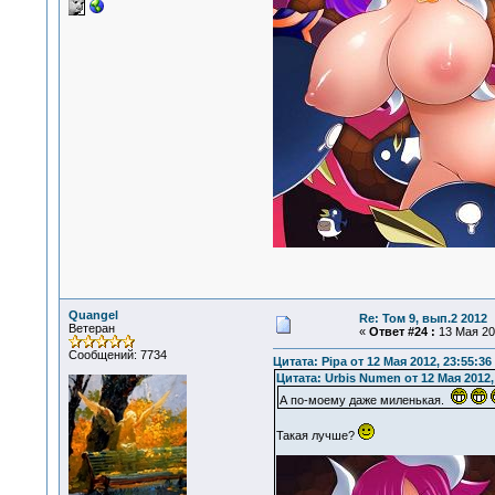
Quangel
Re: Том 9, вып.2 2012
Ветеран
«
Ответ #24 :
13 Мая 201
Сообщений: 7734
Цитата: Pipa от 12 Мая 2012, 23:55:36
Цитата: Urbis Numen от 12 Мая 2012,
А по-моему даже миленькая.
Такая лучше?