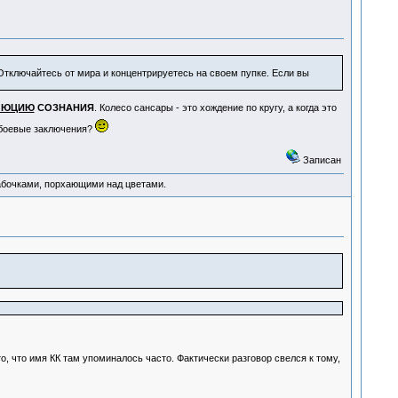
Отключайтесь от мира и концентрируетесь на своем пупке. Если вы
ЛЮЦИЮ
СОЗНАНИЯ
. Колесо сансары - это хождение по кругу, а когда это
-боевые заключения?
Записан
абочками, порхающими над цветами.
 что имя КК там упоминалось часто. Фактически разговор свелся к тому,