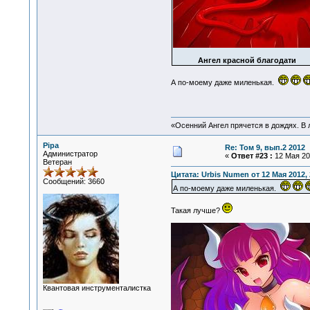
Ангел красной благодати
А по-моему даже миленькая.
«Осенний Ангел прячется в дождях. В л
Pipa
Re: Том 9, вып.2 2012
Администратор
«
Ответ #23 :
12 Мая 201
Ветеран
Цитата: Urbis Numen от 12 Мая 2012, 
Сообщений: 3660
А по-моему даже миленькая.
Такая лучше?
Квантовая инструменталистка