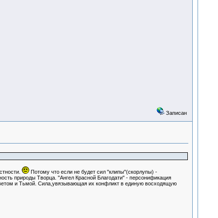
Записан
стности.
Потому что если не будет сил "клипы"(скорлупы) -
ость природы Творца. "Ангел Красной Благодати" - персонификация
Светом и Тьмой. Сила,увязывающая их конфликт в единую восходящую