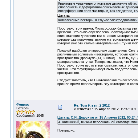
Квантовые уравнения описывают движение областе
способность к деформации описываемых движущих
интерференция поля частицы и, как следствие, к
Цитата:
Комплексные векторы, в случае электродинамики
Пространство и время. Философская база под эти
времени. Это было обусловлено необходимостью 
описывающие движения тел в нашем материально
которое уже погружены всякие материальные штуч
котором уже эти самые материальные штучки могу
Пожалуй наиболее интересным замечанием Сметанн
различными волновыми векторами, которые кратны
пространства (формула (41) и ниже). То-есть, с
материальные штучки. Теперь мы знаем, что Ньют
Пространство не пусто в том смысле, как это пон
частиц. Эти флуктуации могут быть представлен
пространство.
Следует заметить, что Ньютоновская философская
пришло время пересмотреть эту категорию в све
Феникс
Re: Том 9, вып.2 2012
Ветеран
«
Ответ #2 :
15 Апреля 2012, 15:37:01 »
Сообщений: 1045
Цитата: С.И. Доронин от 15 Апреля 2012, 00:24:
А. Каминский, Физика персональной самоидентич
Прекрасно.