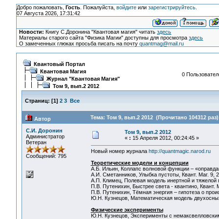
Добро пожаловать,
Гость
. Пожалуйста,
войдите
или
зарегистрируйтесь
.
07 Августа 2026, 17:31:42
Новости:
Книгу С.Доронина "Квантовая магия" читать
здесь
Материалы старого сайта "Физика Магии" доступны для просмотра
здесь
О замеченных глюках просьба писать на почту
quantmag@mail.ru
Квантовый Портал
Квантовая Магия
0 Пользователе
Журнал "Квантовая Магия"
Том 9, вып.2 2012
Страниц:
[
1
]
2
3
Все
Тема: Том 9, вып.2 2012 (Прочитано 104312 раз)
Автор
С.И. Доронин
Том 9, вып.2 2012
Администратор
«
:
15 Апреля 2012, 00:24:45 »
Ветеран
Новый номер журнала
http://quantmagic.narod.ru
Сообщений: 795
Теоретические модели и концепции
А.Б. Ильин, Коллапс волновой функции – «оправдан
А.И. Сметанников, Улыбка пустоты, Квант. Маг. 9, 2
А.П. Климец, Полевая модель инертной и тяжелой ма
П.В. Путенихин, Быстрее света - квантино, Квант. Ма
П.В. Путенихин, Тёмная энергия – гипотеза о проис
Ю.Н. Кузнецов, Математическая модель двухосных 
Физические эксперименты
Ю.Н. Кузнецов, Эксперименты с немаксвелловскими 