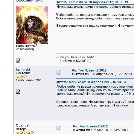
Сообщений: 1045
Цитата: kaminski от 18 Апреля 2012, 01:00:19
Нужно различать причинно-следственные отноше
Любое событие всегда привязано к тому или иному 
Любые отношения между событиями тоже привязан
И корреляционные (в ваших терминах). И причинно
таинственный
незнакомец
— Do you believe in God?
— I believe in Myself. (c)
kaminski
Re: Том 9, вып.2 2012
Постоялец
«
Ответ #8 :
20 Апреля 2012, 12:51:28 »
Сообщений: 292
Цитата: Феникс от 20 Апреля 2012, 07:04:34
Любое событие всегда привязано к тому или иному
Любые отношения между событиями тоже привязан
можно различить? И кто должен их различать? И 
Хорошее замечание! Но такова структура субъект
прекрасно различаем. А вот зачем... Я не знаю...
Quangel
Re: Том 9, вып.2 2012
Ветеран
«
Ответ #9 :
06 Мая 2012, 23:59:50 »