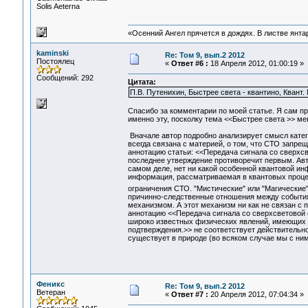
Solis Aeterna
«Осенний Ангел прячется в дождях. В листве янтарн
kaminski
Re: Том 9, вып.2 2012
Постоялец
«
Ответ #6 :
18 Апреля 2012, 01:00:19 »
Сообщений: 292
Цитата:
П.В. Путенихин, Быстрее света - квантино, Квант. М
Спасибо за комментарии по моей статье. Я сам про
именно эту, посколку тема <<Быстрее света >> ме
Вначале автор подробно анализирует смысл катег
всегда связана с материей, о том, что СТО запрещ
аннотацию статьи: <<Передача сигнала со сверхсве
последнее утверждение противоречит первым. Авт
самом деле, нет ни какой особенной квантовой и
информация, рассматриваемая в квантовых проце
ограничения СТО. "Мистические" или "Магические
причинно-следственные отношения между событи
механизмом. А этот механизм ни как не связан с 
аннотацию <<Передача сигнала со сверхсветовой 
широко известных физических явлений, имеющи
подтверждения.>> не соответствует действительнос
существует в природе (во всяком случае мы с ним
Феникс
Re: Том 9, вып.2 2012
Ветеран
«
Ответ #7 :
20 Апреля 2012, 07:04:34 »