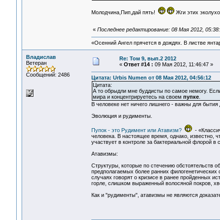
Молодчина,Пип,дай пять!
Жги этих эколухо
«
Последнее редактирование: 08 Мая 2012, 05:38
«Осенний Ангел прячется в дождях. В листве янтарн
Владислав
Re: Том 9, вып.2 2012
Ветеран
«
Ответ #14 :
09 Мая 2012, 11:46:47 »
Сообщений: 2486
Цитата: Urbis Numen от 08 Мая 2012, 04:56:12
Цитата:
А то обрыдли мне буддисты по самое немогу. Есл
мира и концентрируетесь на своем
пупке
.
В человеке нет ничего лишнего - важны для бытия
Эволюция и рудименты.
Пупок - это Рудимент или Атавизм?
- «Классич
человека. В настоящее время, однако, известно,
участвует в контроле за бактериальной флорой в сл
Атавизмы:
Структуры, которые по стечению обстоятельств о
предполагаемых более ранних филогенетических ста
случаях говорят о кризисе в ранее пройденных ис
горле, слишком выраженный волосяной покров, хв
Как и "рудименты", атавизмы не являются доказат