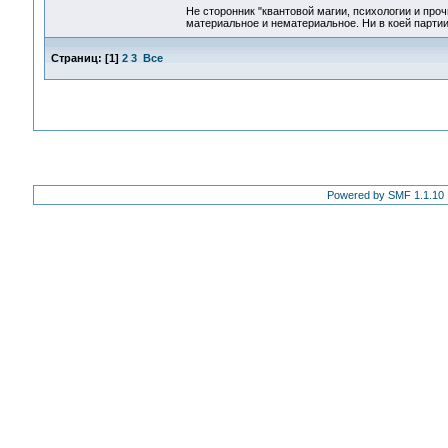
Не сторонник "квантовой магии, психологии и проч
материальное и нематериальное. Ни в коей партии
Страниц:
[
1
]
2
3
Все
Powered by SMF 1.1.10