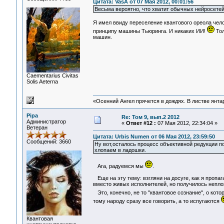
Цитата: VasA от 07 Мая 2012, 00:01:56
Весьма вероятно, что хватит обычных нейросетей
Я имел ввиду переселение квантового ореола чел
принципу машины Тьюринга. И никаких ИИ!
Тол
машин.
Сaementarius Civitas
Solis Aeterna
«Осенний Ангел прячется в дождях. В листве янтарн
Pipa
Re: Том 9, вып.2 2012
Администратор
«
Ответ #12 :
07 Мая 2012, 22:34:04 »
Ветеран
Цитата: Urbis Numen от 06 Мая 2012, 23:59:50
Сообщений: 3660
Ну вот,осталось процесс объективной редукции п
хлопаем в ладошки.
Ага, радуемся мы
.
Еще на эту тему: взгляни на досуге, как я пропа
вместо живых исполнителей, но получилось непло
Это, конечно, не то "квантовое сознание", о кот
тому народу сразу все говорить, а то испугаются
Квантовая