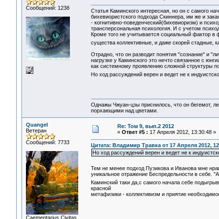
Сообщений: 1238
Статья Каминского интересная, но он с самого на
бихевиористского подхода Скиннера, им же и зак
- когнитивно-поведенческий(бихевиоризм) и психо
трансперсональная психология. И с учетом психо
Кроме того не учитывается социальный фактор в ф
существа коллективные, и даже скорей стадные, к
Отрадно, что он разводит понятия "сознание" и "л
нагрузке у Каминского это нечто связанное с юнги
как системному проявлению сложной структуры п
Но ход рассуждений верен и ведет не к индуистск
Однажы Чжуан-цзы приснилось, что он бегемот, л
порхающими над цветами.
Quangel
Re: Том 9, вып.2 2012
Ветеран
«
Ответ #5 :
17 Апреля 2012, 13:30:48 »
Сообщений: 7733
Цитата: Владимир Травка от 17 Апреля 2012, 12
Но ход рассуждений верен и ведет не к индуистск
Тем не менее подход Пузикова и Иванова мне нр
уникальное отражение Беспредельности в себе. "А
Каминский таки да,с самого начала себе подыгрыв
красной
метафизики - коллективизм и приятие необходимо
Сaementarius Civitas