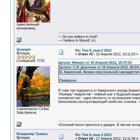
таинственный
незнакомец
— Do you believe in God?
— I believe in Myself. (c)
Quangel
Re: Том 9, вып.2 2012
Ветеран
«
Ответ #3 :
15 Апреля 2012, 16:11:53 »
Сообщений: 7733
Цитата: Феникс от 15 Апреля 2012, 15:37:01
Цитата: С.И. Доронин от 15 Апреля 2012, 00:24:
А. Каминский, Физика персональной самоидентич
Прекрасно.
Я тоже так подумал,и от Каминского иногда бывает
"Ишвару" индуистов - первый шаг к будущей рацио
человечество - одна личность,то на внешнем пла
Капитализм,эксплуатирующий свойство эгоизма - 
Сaementarius Civitas
Solis Aeterna
«Осенний Ангел прячется в дождях. В листве янтарн
Владимир Травка
Re: Том 9, вып.2 2012
Ветеран
«
Ответ #4 :
17 Апреля 2012, 12:11:39 »