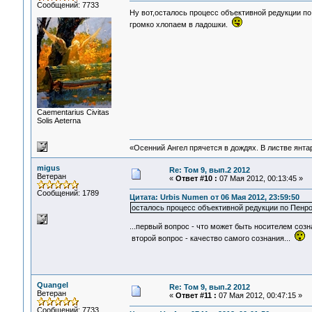
Сообщений: 7733
Ну вот,осталось процесс объективной редукции п
громко хлопаем в ладошки.
Сaementarius Civitas
Solis Aeterna
«Осенний Ангел прячется в дождях. В листве янтарн
migus
Re: Том 9, вып.2 2012
Ветеран
«
Ответ #10 :
07 Мая 2012, 00:13:45 »
Сообщений: 1789
Цитата: Urbis Numen от 06 Мая 2012, 23:59:50
осталось процесс объективной редукции по Пенр
...первый вопрос - что может быть носителем соз
второй вопрос - качество самого сознания...
Quangel
Re: Том 9, вып.2 2012
Ветеран
«
Ответ #11 :
07 Мая 2012, 00:47:15 »
Сообщений: 7733