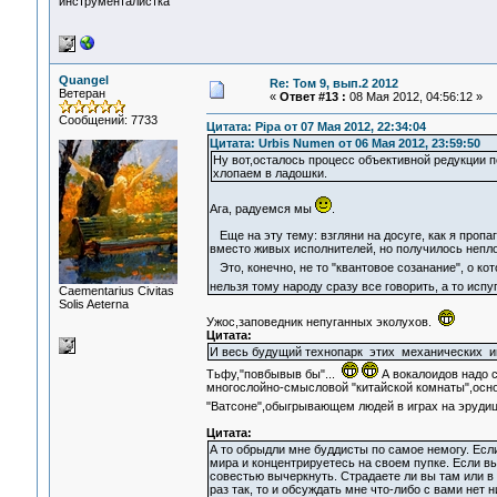
инструменталистка
Quangel
Re: Том 9, вып.2 2012
Ветеран
«
Ответ #13 :
08 Мая 2012, 04:56:12 »
Сообщений: 7733
Цитата: Pipa от 07 Мая 2012, 22:34:04
Цитата: Urbis Numen от 06 Мая 2012, 23:59:50
Ну вот,осталось процесс объективной редукции 
хлопаем в ладошки.
Ага, радуемся мы
.
Еще на эту тему: взгляни на досуге, как я проп
вместо живых исполнителей, но получилось непл
Это, конечно, не то "квантовое созанание", о к
нельзя тому народу сразу все говорить, а то исп
Сaementarius Civitas
Solis Aeterna
Ужос,заповедник непуганных эколухов.
Цитата:
И весь будущий технопарк этих механических иг
Тьфу,"повбывыв бы"...
А вокалоидов надо с
многослойно-смысловой "китайской комнаты",осн
"Ватсоне",обыгрывающем людей в играх на эруди
Цитата:
А то обрыдли мне буддисты по самое немогу. Есл
мира и концентрируетесь на своем пупке. Если вы
совестью вычеркнуть. Страдаете ли вы там или в 
раз так, то и обсуждать мне что-либо с вами нет н