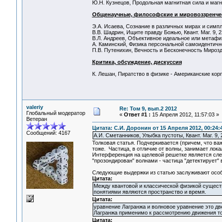
Ю.Н. Кузнецов, Продольная магнитная сила и магни
Общенаучные, философские и мировоззренче
Э.А. Исаева, Сознание в различных мирах и симпле
В.В. Шадрин, Ищите правду Божью, Квант. Маг. 9, 2
В.Л. Андреев, Объективное идеальное или метафизи
А. Каминский, Физика персональной самоидентичност
П.В. Путенихин, Вечность и Бесконечность Мироздан
Критика, обсуждение, дискуссия
К. Лешан, Пиратство в физике - Американские корп
valeriy
Re: Том 9, вып.2 2012
Глобальный модератор
«
Ответ #1 :
15 Апреля 2012, 11:57:03 »
Ветеран
Цитата: С.И. Доронин от 15 Апреля 2012, 00:24:
Сообщений: 4167
А.И. Сметанников, Улыбка пустоты, Квант. Маг. 9, 
Толковая статья. Подчеркивается (причем, что важ
тоже. Частица, в отличие от волны, занимает лок
Интерференция на щелевой решетке является след
"прозондирован" волнами - частица "детектирует"
Следующие выдержки из статью заслуживают особ
Цитата:
Между квантовой и классической физикой сущест
понятиями являются пространство и время.
Цитата:
уравнение Лагранжа и волновое уравнение это дв
Лагранжа применимо к рассмотрению движения то
Цитата: