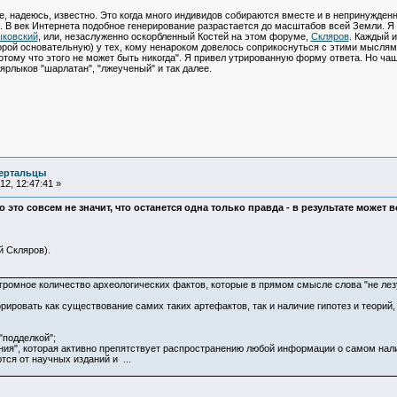
бе, надеюсь, известно. Это когда много индивидов собираются вместе и в непринужде
. В век Интернета подобное генерирование разрастается до масштабов всей Земли. Я
ковский
, или, незаслуженно оскорбленный Костей на этом форуме,
Скляров
. Каждый 
порой основательную) у тех, кому ненароком довелось соприкоснуться с этими мысля
 потому что этого не может быть никогда". Я привел утрированную форму ответа. Но 
ярлыков "шарлатан", "лжеученый" и так далее.
ертальцы
2, 12:47:41 »
 это совсем не значит, что останется одна только правда - в результате может 
Скляров).
огромное количество археологических фактов, которые в прямом смысле слова "не лез
ировать как существование самих таких артефактов, так и наличие гипотез и теорий,
"подделкой";
ания", которая активно препятствует распространению любой информации о самом нал
ся от научных изданий и ...