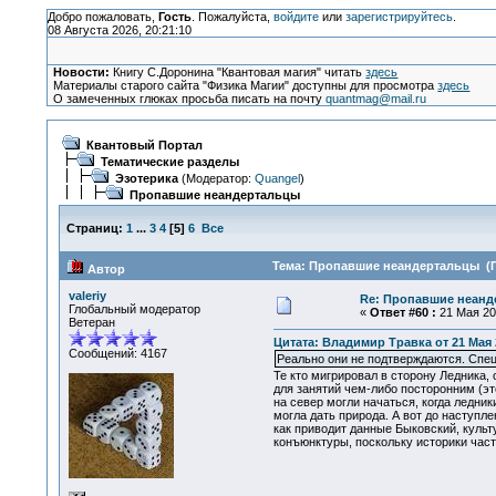
Добро пожаловать,
Гость
. Пожалуйста,
войдите
или
зарегистрируйтесь
.
08 Августа 2026, 20:21:10
Новости:
Книгу С.Доронина "Квантовая магия" читать
здесь
Материалы старого сайта "Физика Магии" доступны для просмотра
здесь
О замеченных глюках просьба писать на почту
quantmag@mail.ru
Квантовый Портал
Тематические разделы
Эзотерика
(Модератор:
Quangel
)
Пропавшие неандертальцы
Страниц:
1
...
3
4
[
5
]
6
Все
Тема: Пропавшие неандертальцы (П
Автор
valeriy
Re: Пропавшие неанд
Глобальный модератор
«
Ответ #60 :
21 Мая 201
Ветеран
Цитата: Владимир Травка от 21 Мая 2
Сообщений: 4167
Реально они не подтверждаются. Спец
Те кто мигрировал в сторону Ледника,
для занятий чем-либо посторонним (эт
на север могли начаться, когда ледни
могла дать природа. А вот до наступле
как приводит данные Быковский, культ
конъюнктуры, поскольку историки част