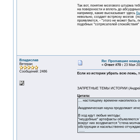
Так вот, понятие мозгового штурма те
на поверхности и вплоть до абсурдных
например, какие высказывает здесь
Бы
невольно, создает встряску мозгов (
проявляется, - "этого не может быть,
подобных "сотрясателей спокойствия" 
Владислав
Re: Пропавшие неанд
Ветеран
«
Ответ #70 :
23 Мая 201
Сообщений: 2486
Если из истории убрать всю ложь, то
ЗАПРЕТНЫЕ ТЕМЫ ИСТОРИИ (Андрей 
Цитата:
.... настоящему времени накопилось 
Академическая наука продолжает игнор
В ход идут любые методы:
"неудобные" артефакты объявляются 
вокруг них воздвигается "стена молч
обструкции и насильственно отчуждают
......