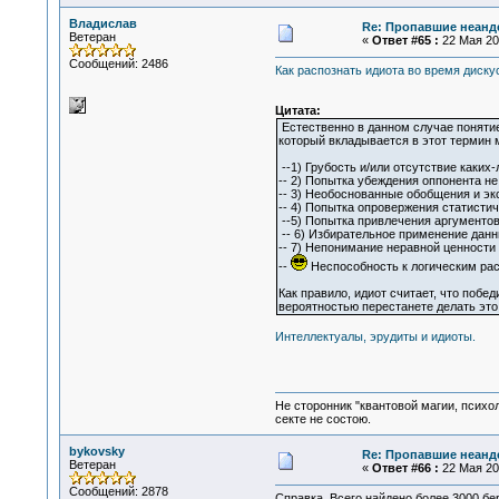
Владислав
Re: Пропавшие неанд
Ветеран
«
Ответ #65 :
22 Мая 201
Сообщений: 2486
Как распознать идиота во время диску
Цитата:
Естественно в данном случае понятие
который вкладывается в этот термин м
--1) Грубость и/или отсутствие каких
-- 2) Попытка убеждения оппонента н
-- 3) Необоснованные обобщения и эк
-- 4) Попытка опровержения статист
--5) Попытка привлечения аргументов
-- 6) Избирательное применение данн
-- 7) Непонимание неравной ценност
--
Неспособность к логическим рас
Как правило, идиот считает, что побе
вероятностью перестанете делать это
Интеллектуалы, эрудиты и идиоты.
Не сторонник "квантовой магии, психо
секте не состою.
bykovsky
Re: Пропавшие неанд
Ветеран
«
Ответ #66 :
22 Мая 201
Сообщений: 2878
Справка. Всего найдено более 3000 бер