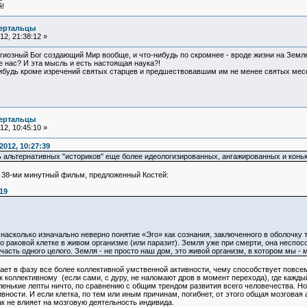
!
ертальцы
2, 21:38:12 »
гиозный Бог создающий Мир вообще, и что-нибудь по скромнее - вроде жизни на Земл
 нас? И эта мысль и есть настоящая наука?!
ибудь кроме изречений святых старцев и предшествовавшим им не менее святых мес
ертальцы
2, 10:45:10 »
012, 10:27:39
ь альтернативных "историков" еще более идеологизированных, ангажированных и кон
 38-ми минутный фильм, предложенный Костей:
19
сколько изначально неверно понятие «Эго» как сознания, заключенного в оболочку т
 раковой клетке в живом организме (или паразит). Земля уже при смерти, она неспосо
 часть одного целого. Земля - не просто наш дом, это живой организм, в котором мы -
ает в фазу все более коллективной умственной активности, чему способствует повсе
к коллективному (если сами, с дуру, не наломают дров в момент перехода), где кажд
енькие лепты ничто, по сравнению с общим трендом развития всего человечества. Но 
ности. И если клетка, по тем или иным причинам, погибнет, от этого общая мозговая а
ак не влияет на мозговую деятельность индивида.