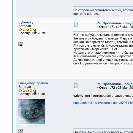
Не сторонник "квантовой магии, психо
секте не состою.
bykovsky
Re: Пропавшие неанд
Ветеран
«
Ответ #71 :
23 Мая 201
Сообщений: 2878
Вы что-нибудь слышали о гипотезе «ж
Так вот мои бредни по поводу Марса и
несколько обрывков газеты, случайно 
Я к тому что если бы многоуважаемый
лунатиков к марсианка... Но!
Но для этого надо, немного – что бы з
Ксанфомалити устроило бы и простое у
Да что говорить об упущенных возможн
бы? Но даже «если бы» отбросить скол
Владимир Травка
Re: Пропавшие неанд
Ветеран
«
Ответ #72 :
23 Мая 201
Сообщений: 1238
valeriy
, вот - интересная статья о чеш
http://bohemicus.livejournal.com/62971.h
Однажы Чжуан-цзы приснилось, что он