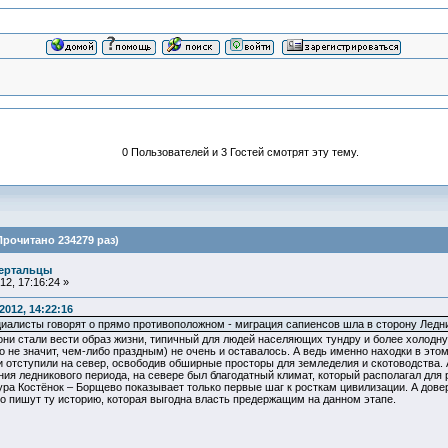
0 Пользователей и 3 Гостей смотрят эту тему.
рочитано 234279 раз)
ертальцы
2, 17:16:24 »
012, 14:22:16
иалисты говорят о прямо противоположном - миграция сапиенсов шла в сторону Ледни
 они стали вести образ жизни, типичный для людей населяющих тундру и более холодн
о не значит, чем-либо праздным) не очень и оставалось. А ведь именно находки в эт
ки отступили на север, освободив обширные просторы для земледелия и скотоводства. 
ния ледникового периода, на севере был благодатный климат, который располагал для 
ура Костёнок – Борщево показывает только первые шаг к росткам цивилизации. А дове
о пишут ту историю, которая выгодна власть предержащим на данном этапе.