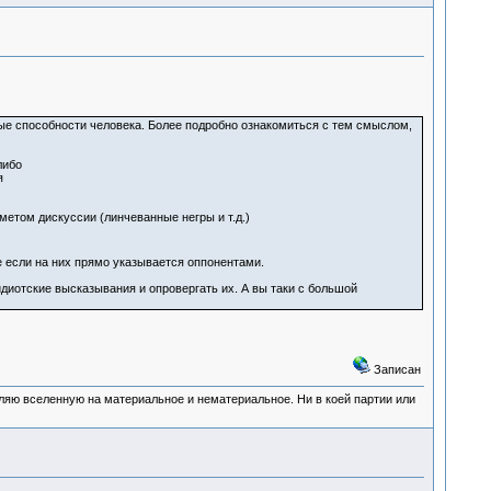
ые способности человека. Более подробно ознакомиться с тем смыслом,
либо
я
етом дискуссии (линчеванные негры и т.д.)
 если на них прямо указывается оппонентами.
 идиотские высказывания и опровергать их. А вы таки с большой
Записан
деляю вселенную на материальное и нематериальное. Ни в коей партии или