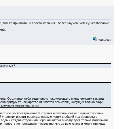
е, только при помощи своего желания - более научен, чем существование
сий?
Записан
ьюктурных?
ела. Осознавая себя отдельно от окружающего мира, человек как вид,
бна придумать лекарство от "клеток-эгоистов", живущих только ради
 маленькие живые частички.
местное распространение Интернет и сотовой связи. Эдакий фазовый
ый участник вносит свою маленькую лепту в общий ход процесса в
ведь и каждая отдельная нервная клетка в мозгу дает только маленький
ктивность не пострадает - известно, что за всю жизнь в мозгу отмирает