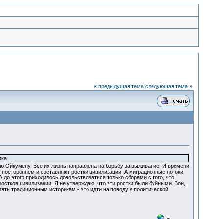
« предыдущая тема
следующая тема »
ка.
ую Ойкумену. Все их жизнь направлена на борьбу за выживание. И времени
ом постороннем и составляют ростки цивилизации. А миграционные потоки
А до этого приходилось довольствоваться только сборами с того, что
ростков цивилизации. Я не утверждаю, что эти ростки были буйными. Вон,
рять традиционным историкам - это идти на поводу у политической