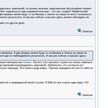
рандиозных заявлений, по моему мнению, марсианские фотографии говорят
авляет задуматься над сакраментальным – кто нас создал? Мифические
две формы жизни будь то на Венере и Земле ну никак не могут возникнуть
ого результата. И как раз сейчас и как раз здесь можно обсуждать их
рии это другое дело.
Записан
и времени. А две формы жизни будь то на Венере и Земле ну никак не
ходя из наблюдаемого результата. И как раз сейчас и как раз здесь
тешественника как
Номмо
. Так вот этот прохвост сумел не только навязать
дставлений подтвердились практикой. Любопытно, что согласно его
еского периода. Это своего рода вирус. Причем породило его нечто либо из
аются) и приведенной мной ссылке. В WiKi из нее только один факт, НО
Записан