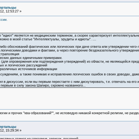
ертальцы
2, 12:53:27 »
ссии.
 "идиот" является не медицинским термином, а скорее характеризует интеллектуальн
ожно в моей статье "Интеллектуалы, эрудиты и идиоты". ....
-либо обоснований фактических или логических при даче ответа или утверждении чего-
е логическими доводами и фактами, а через повторение бездоказательного утверждени
страполяция
ических данных единичными примерами.
 (для опровержения или подтверждения утверждений) из области, не являющейся предм
ых и логических рассуждений
и различных источников информации
суждениям, а также понимаю и исправлению логических ошибок в своих доводах, даже
дил в дискуссии, если вы первым перестаете с ним дискутировать, т.е. отвечать на его
 первым в силу закона Шапиро, скромно названного...
логии и прочих "ква-образований"", не исповедую никакой конкретной религии, не раз
ертальцы
2, 15:29:34 »
естяных грамот на глаголице, записок, посланий.