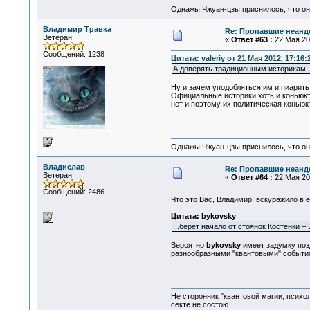
Однажы Чжуан-цзы приснилось, что он
Владимир Травка
Re: Пропавшие неанд
Ветеран
«
Ответ #63 :
22 Мая 201
Сообщений: 1238
Цитата: valeriy от 21 Мая 2012, 17:16:
А доверять традиционным историкам -
Ну и зачем уподобляться им и пиарит
Официальные историки хоть и коньюкт
нет и поэтому их политическая коньюк
Однажы Чжуан-цзы приснилось, что он
Владислав
Re: Пропавшие неанд
Ветеран
«
Ответ #64 :
22 Мая 201
Сообщений: 2486
Что это Вас, Владимир, вскуражило в 
Цитата: bykovsky
...берет начало от стоянок Костёнки
Вероятно
bykovsky
имеет задумку позд
разнообразными "квантовыми" события
Не сторонник "квантовой магии, психо
секте не состою.