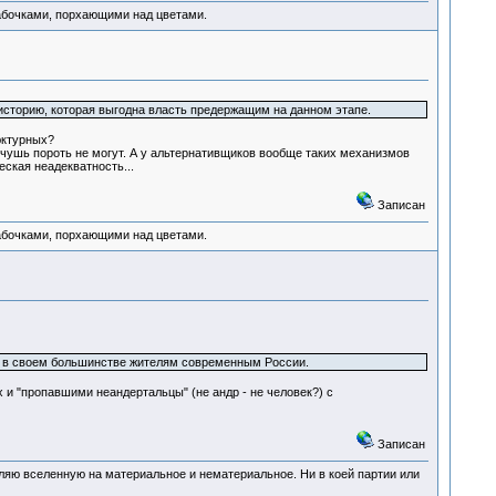
абочками, порхающими над цветами.
 историю, которая выгодна власть предержащим на данном этапе.
юктурных?
чушь пороть не могут. А у альтернативщиков вообще таких механизмов
ская неадекватность...
Записан
абочками, порхающими над цветами.
ны в своем большинстве жителям современным России.
 и "пропавшими неандертальцы" (не андр - не человек?) с
Записан
деляю вселенную на материальное и нематериальное. Ни в коей партии или