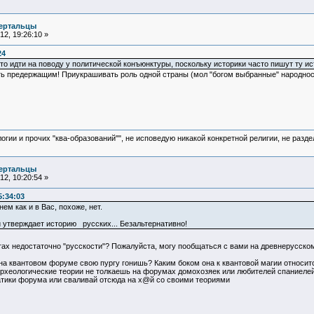
ертальцы
2, 19:26:10 »
24
то идти на поводу у политической конъюнктуры, поскольку историки часто пишут ту и
ть предержащим! Приукрашивать роль одной страны (мол "богом выбранные" народност
логии и прочих "ква-образований"", не исповедую никакой конкретной религии, не раз
ертальцы
2, 10:20:54 »
5:34:03
нем как и в Вас, похоже, нет.
и утверждает историю русских... Безальтернативно!
тах недостаточно "русскости"? Пожалуйста, могу пообщаться с вами на древнерусско
на квантовом форуме свою пургу гонишь? Каким боком она к квантовой магии относится
археологические теории не толкаешь на форумах домохозяек или любителей спаниеле
тики форума или сваливай отсюда на х@й со своими теориями