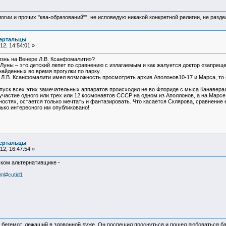
логии и прочих "ква-образований"", не исповедую никакой конкретной религии, не раз
ертальцы
2, 14:54:01 »
изнь на Венере Л.В. Ксанфомалити»?
 Луны – это детский лепет по сравнению с излагаемым и как жалуется доктор «запрещ
найденных во время прогулки по парку.
 Л.В. Ксанфомалити имел возможность просмотреть архив Аполонов10-17 и Марса, то
апуск всех этих замечательных аппаратов происходил не во Флориде с мыса Канаверал 
частие одного или трех или 12 космонавтов СССР на одном из Аполлонов, а на Марсе.
остях, остается только мечтать и фантазировать. Что касается Склярова, сравнение е
ько интересного им опубликовано!
ертальцы
2, 16:47:54 »
ском альтернативщике -
tml#cutid1
 бегемот, лежащий в зловонной луже. Он поспешил проснуться и пошел любоваться б