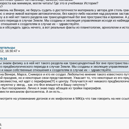
роста как минимум, могли читать! Где это в учебниках Истории?
т?
жизнь на Венере, не берусь судить о достаточности материала у автора для столь г
ос о иначе живой материи автоматически, без какого-либо насилия над разумом заст
у а в ней нет такого раздела как трансцендентный бог вне пространства и времени. А 
ого периода в случае Земли. Мы созданы и эволюция управляемая исходя из наблюдаем
отношения к создателям в случае их – здравствуйте.
а и обсуждать здесь нечего, а вот реальные факты из планетологии, археологии и исто
ертальцы
2, 16:30:47 »
29:34
знаем физику а в ней нет такого раздела как трансцендентный бог вне пространства 
з предбиологического периода в случае Земли. Мы созданы и эволюция управляемая ис
 и наши собственные отношения к создателям в случае их – здравствуйте.
 на Венере, Марсе, Сникерсе и кто ее создал. Любопытно мнение такого известного пу
праздник, но и некоторые свои представления. Ужасает то, что некоторые из его пре
всеместна, но! идет с периферии(!!!) к центру. Получается нет никакого предбиологич
 неуютно у звезд... как это Фсе впишется в Вашу гипотезу?
 был поскромнее. Лично я знаю пару абзацев из тройки параграфов.
вести механизм фотосинтеза. А он есть...
смотрите на упоминание догонов и их мифологии в WiKi(а что там говорить на нее ссыл
й.
е