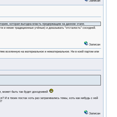
Записан
сторию, которая выгодна власть предержащим на данном этапе.
и и некие традиционные учёные) и доказывать "отсталость" соседней.
Записан
деляю вселенную на материальное и нематериальное. Ни в коей партии или
м, может быть так будет доходчивей
? И в твоих постах хоть раз затрагивались темы, хоть как нибудь с ней
й?
Записан