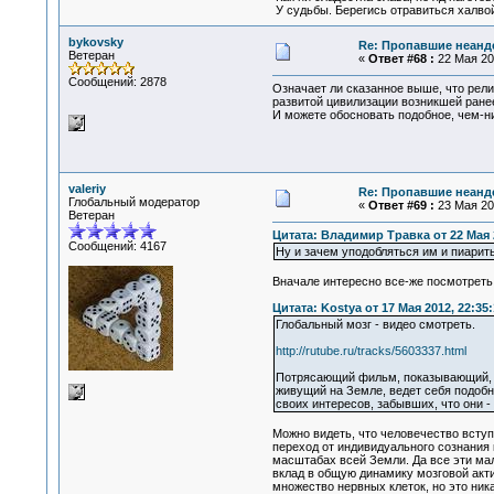
У судьбы. Берегись отравиться халвой
bykovsky
Re: Пропавшие неанд
Ветеран
«
Ответ #68 :
22 Мая 201
Сообщений: 2878
Означает ли сказанное выше, что рели
развитой цивилизации возникшей ранее
И можете обосновать подобное, чем-н
valeriy
Re: Пропавшие неанд
Глобальный модератор
«
Ответ #69 :
23 Мая 201
Ветеран
Цитата: Владимир Травка от 22 Мая 2
Сообщений: 4167
Ну и зачем уподобляться им и пиарит
Вначале интересно все-же посмотреть
Цитата: Kostya от 17 Мая 2012, 22:35:
Глобальный мозг - видео смотреть.
http://rutube.ru/tracks/5603337.html
Потрясающий фильм, показывающий, на
живущий на Земле, ведет себя подобно
своих интересов, забывших, что они -
Можно видеть, что человечество вступ
переход от индивидуального сознания 
масштабах всей Земли. Да все эти мал
вклад в общую динамику мозговой актив
множество нервных клеток, но это ник