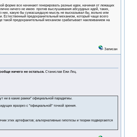
нной форме все начинают генерировать разные идеи, начиная от лежащих
 лично ничего не имею против выслушивания абсурдных идей, таких,
из них, какую бы сумасшедшую мысль не высказывал бы, вольно или
ми. Естественный предохранительный механизм, который чаще всего
чаще такой предохранительный механизм срабатывает наклеиванием на
Записан
вообще ничего не остаться.
Станислав Ежи Лец.
ут ни в какие рамки" официальной парадигмы.
 идущих вразрез с "официальной" точкой зрения.
ичии этих артефактов; альтернативные гипотезы и теории подвергаются