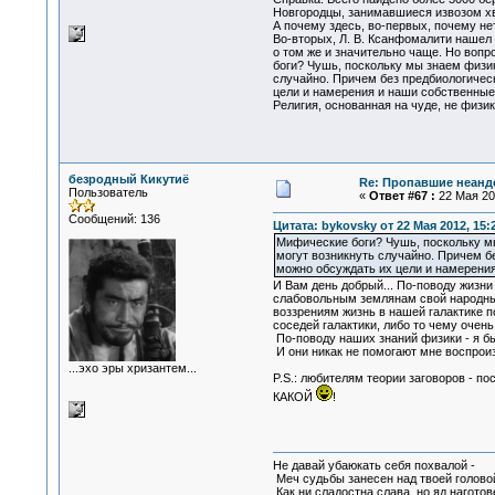
Новгородцы, занимавшиеся извозом хво
А почему здесь, во-первых, почему не
Во-вторых, Л. В. Ксанфомалити нашел 
о том же и значительно чаще. Но вопр
боги? Чушь, поскольку мы знаем физик
случайно. Причем без предбиологическ
цели и намерения и наши собственные 
Религия, основанная на чуде, не физик
безродный Кикутиё
Re: Пропавшие неанд
Пользователь
«
Ответ #67 :
22 Мая 201
Сообщений: 136
Цитата: bykovsky от 22 Мая 2012, 15:
Мифические боги? Чушь, поскольку мы 
могут возникнуть случайно. Причем бе
можно обсуждать их цели и намерения
И Вам день добрый... По-поводу жизни
слабовольным землянам свой народный 
воззрениям жизнь в нашей галактике по
соседей галактики, либо то чему очень
По-поводу наших знаний физики - я бы
И они никак не помогают мне воспроиз
...эхо эры хризантем...
P.S.: любителям теории заговоров - по
КАКОЙ
!
Не давай убаюкать себя похвалой -
Меч судьбы занесен над твоей голово
Как ни сладостна слава, но яд наготов