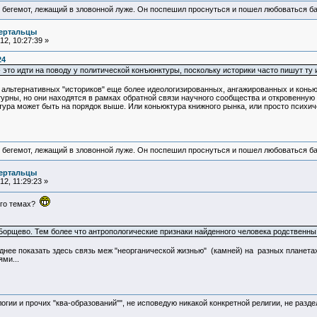
 бегемот, лежащий в зловонной луже. Он поспешил проснуться и пошел любоваться б
ертальцы
2, 10:27:39 »
24
 это идти на поводу у политической конъюнктуры, поскольку историки часто пишут ту
ь альтернативных "историков" еще более идеологизированных, ангажированных и конь
урны, но они находятся в рамках обратной связи научного сообщества и откровенную 
тура может быть на порядок выше. Или коньюктура книжного рынка, или просто психиче
 бегемот, лежащий в зловонной луже. Он поспешил проснуться и пошел любоваться б
ертальцы
2, 11:29:23 »
его темах?
 – Борщево. Тем более что антропологические признаки найденного человека родствен
нее показать здесь связь меж "неорганической жизнью" (камней) на разных планетах
ми...
логии и прочих "ква-образований"", не исповедую никакой конкретной религии, не раз