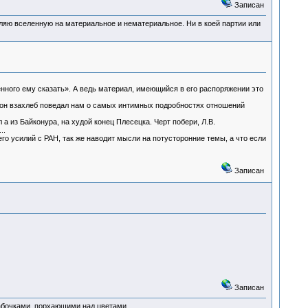
Записан
деляю вселенную на материальное и нематериальное. Ни в коей партии или
енного ему сказать». А ведь материал, имеющийся в его распоряжении это
 он взахлеб поведал нам о самых интимных подробностях отношений
а из Байконура, на худой конец Плесецка. Черт побери, Л.В.
..
го усилий с РАН, так же наводит мысли на потусторонние темы, а что если
Записан
Записан
абочками, порхающими над цветами.