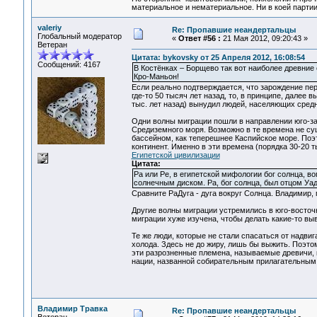
материальное и нематериальное. Ни в коей партии
valeriy
Re: Пропавшие неандертальцы
Глобальный модератор
«
Ответ #56 :
21 Мая 2012, 09:20:43 »
Ветеран
Цитата: bykovsky от 25 Апреля 2012, 16:08:54
Сообщений: 4167
В Костёнках – Борщево так вот наиболее древние
Кро-Маньон!
Если реально подтверждается, что зарождение пе
где-то 50 тысяч лет назад, то, в принципе, далее
тыс. лет назад) вынудил людей, населяющих средн
Одни волны миграции пошли в направлении юго-за
Средиземного моря. Возможно в те времена не с
бассейном, как теперешнее Каспийское море. Поэ
континент. Именно в эти времена (порядка 30-20 т
Египетской цивилизации
Цитата:
Ра или Ре, в египетской мифологии бог солнца, в
солнечным диском. Ра, бог солнца, был отцом У
Сравните РаДуга - дуга вокруг Солнца. Владимир,
Другие волны миграции устремились в юго-восточн
миграции хуже изучена, чтобы делать какие-то вы
Те же люди, которые не стали спасаться от надви
холода. Здесь не до жиру, лишь бы выжить. Поэтом
эти разрозненные племена, называемые древичи, к
нации, названной собирательным прилагательным 
Владимир Травка
Re: Пропавшие неандертальцы