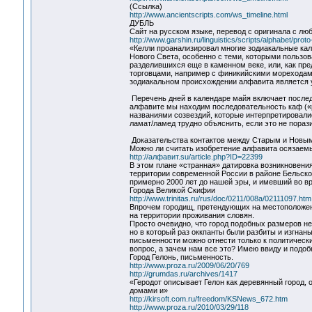
(Ссылка)
http://www.ancientscripts.com/ws_timeline.html
ДУБЛЬ
Сайт на русском языке, перевод с оригинала с лю
http://www.garshin.ru/linguistics/scripts/alphabet/prot
«Келли проанализировал многие зодиакальные кал
Нового Света, особенно с теми, которыми пользов
разделившихся еще в каменном веке, или, как пред
торговцами, например с финикийскими мореходам
зодиакальном происхождении алфавита является 
Перечень дней в календаре майя включает послед
алфавите мы находим последовательность каф («р
названиями созвездий, которые интерпретировали
ламат/ламед трудно объяснить, если это не пораз
Доказательства контактов между Старым и Новым 
Можно ли считать изобретение алфавита осязаемы
http://алфавит.su/article.php?ID=22399
В этом плане «странная» датировка возникновения
территории современной России в районе Бельско
примерно 2000 лет до нашей эры, и имевший во в
Города Великой Скифии
http://www.trinitas.ru/rus/doc/0211/008a/02111097.htm
Впрочем городищ, претендующих на местоположени
на территории проживания словян.
Просто очевидно, что город подобных размеров не
но в который раз оккпанты были разбиты и изгна
письменности можно отнести только к политическ
вопрос, а зачем нам все это? Имею ввиду и подоб
Город Гелонь, письменность.
http://www.proza.ru/2009/06/20/769
http://grumdas.ru/archives/1417
«Геродот описывает Гелон как деревянный город, 
домами и»
http://kirsoft.com.ru/freedom/KSNews_672.htm
http://www.proza.ru/2010/03/29/118