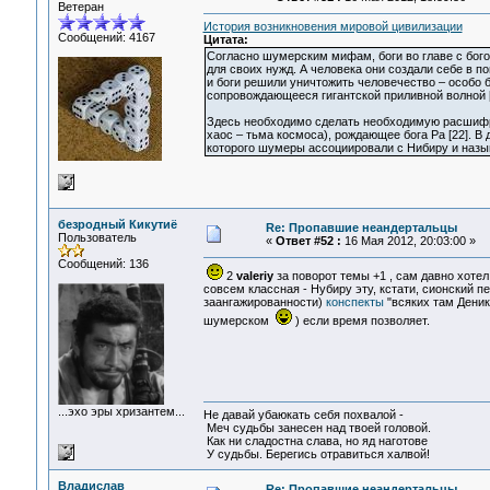
Ветеран
История возникновения мировой цивилизации
Сообщений: 4167
Цитата:
Согласно шумерским мифам, боги во главе с бого
для своих нужд. А человека они создали себе в 
и боги решили уничтожить человечество – особо
сопровождающееся гигантской приливной волной [
Здесь необходимо сделать необходимую расшифров
хаос – тьма космоса), рождающее бога Ра [22]. В
которого шумеры ассоциировали с Нибиру и назыв
безродный Кикутиё
Re: Пропавшие неандертальцы
Пользователь
«
Ответ #52 :
16 Мая 2012, 20:03:00 »
Сообщений: 136
2
valeriy
за поворот темы +1 , сам давно хоте
совсем классная - Нубиру эту, кстати, сионский 
заангажированности)
конспекты
"всяких там Деник
шумерском
) если время позволяет.
...эхо эры хризантем...
Не давай убаюкать себя похвалой -
Меч судьбы занесен над твоей головой.
Как ни сладостна слава, но яд наготове
У судьбы. Берегись отравиться халвой!
Владислав
Re: Пропавшие неандертальцы