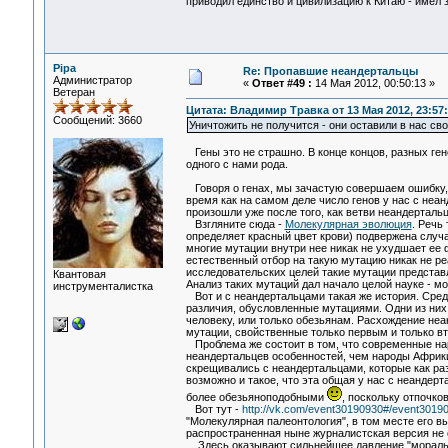
приводил единство и цивилизацию к Китаю - имел з
Pipa
Re: Пропавшие неандертальцы
Администратор
«
Ответ #49 :
14 Мая 2012, 00:50:13 »
Ветеран
Цитата: Владимир Травка от 13 Мая 2012, 23:57
Сообщений: 3660
Уничтожить не получится - они оставили в нас св
Гены это не страшно. В конце концов, разных гено
одного с нами рода.
Говоря о генах, мы зачастую совершаем ошибку, п
время как на самом деле число генов у нас с неа
произошли уже после того, как ветви неандерталь
Взгляните сюда -
Молекулярная эволюция
. Речь
определяет красный цвет крови) подвержена случа
многие мутации внутри нее никак не ухудшает ее 
естественный отбор на такую мутацию никак не ре
исследовательских целей такие мутации представ
Квантовая
Анализ таких мутаций дал начало целой науке - м
инструменталистка
Вот и с неандертальцами такая же история. Сред
различия, обусловленные мутациями. Одни из них
человеку, или только обезьянам. Расхождение не
мутации, свойственные только первым и только в
Проблема же состоит в том, что современные на
неандертальцев особенностей, чем народы Африки.
скрещивались с неандертальцами, которые как раз
возможно и такое, что эта общая у нас с неанде
более обезьяноподобными
, поскольку отпочко
Вот тут -
http://vk.com/event30190930#/event301
"Молекулярная палеонтология", в том месте его вы
распространенная ныне журналистская версия не 
Здесь оказывают сильнейшее давление "моральны