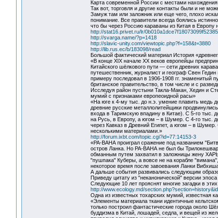
Карта современной России с местами нахождения к
Так вот, торговля и другие контакты были и не мо
Замуж там или заложник или еще чего, плохо иск
понимание. Все правители всегда боялись истинно
что бы через Россию караваны из Китая в Европу 
http://stat16.privet.ru/lr/0b010a1dce7f18073099f523
http://svarga.name/?p=1418
http://slavic-unity.com/viewtopic.php?f=158&t=3880
http://lib.rus.ec/b/183098/read
Большой фактический материал История «древнего»
«В конце XIX начале XX веков европейцы предприн
Китайского шёлкового пути — сети древних караван
путешественник, журналист и географ Свен Гедин 
примеру последовал в 1906-1908 гг. знаменитый п
британское правительство, в том числе и с разв
Исследуя район пустыни Такла-Макан, Хедин и Ст
мумий с признаками европеоидной расы»
«На юге к 4-му тыс. до н.э. умение плавить медь 
древние русские металлолитейщики продвинулись з
входа в Таримскую впадину в Китае). С 5-го тыс. 
на Русь, в Европу, а югом – в Шумер. С 4-го тыс. 
через Кавказ в Древний Египет, а югом – в Шумер.
несколькими материалами.»
http://forum.ixbt.com/topic.cgi?id=77:14153-3
«РА-ВАНА проиграл сражение под названием "Битва
остров Ланка. Но РА-ВАНА не был бы Трилокешвар
обманным путем захватил в заложницы жену ХАР
"пушпака" Куберы, а вовсе не на корабле "вимана"
некоторое время после завоевания Ланки Вибхиша
А дальше события развивались следующим образ
Приведу цитату из "неканонической" версии эпоса
Следующие 10 лет прояснят многие загадки в этих
http://www.ecology.md/section.php?section=history&i
Одна из известных тохарских мумий, известная ка
«Элементы материала ткани идентичные кельтском
только построил фантастические города около Шёл
буддизма в Китай, лошадей, седла, и вещей из жел