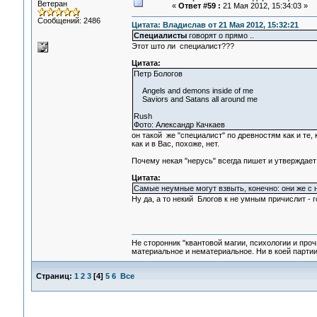
Ветеран
«
Ответ #59 :
21 Мая 2012, 15:34:03 »
Сообщений: 2486
Цитата: Владислав от 21 Мая 2012, 15:32:21
Специалисты
говорят о прямо ..
Этот што ли специалист???
Цитата:
Петр Бологов
Angels and demons inside of me
Saviors and Satans all around me
Rush
Фото: Александр Качкаев
он такой же "специалист" по древностям как и те,
как и в Вас, похоже, нет.
Почему некая "нерусь" всегда пишет и утверждает
Цитата:
Самые неумные могут взвыть, конечно: они же с н
Ну да, а то некий Блогов к не умным причислит - го
Не сторонник "квантовой магии, психологии и проч
материальное и нематериальное. Ни в коей партии
Страниц:
1
2
3
[
4
]
5
6
Все