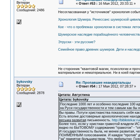
Ветеран
«
Ответ #53 :
16 Мая 2012, 20:33:11 »
Сообщений: 2486
Несогласованная у "источников" хронология событ
Хронология Шумера. Ренессанс шумерской цивили
Кое - что о проблемах хронологии в системах лет
Шумерское наследие порабощённого человечества 
Этруски - эти русские?
Семейное право древних шумеров. Дети и наслед
Не сторонник "квантовой магии, психологии и проч
материальное и нематериальное. Ни в коей партии
bykovsky
Re: Пропавшие неандертальцы
Ветеран
«
Ответ #54 :
17 Мая 2012, 07:28:37 »
Сообщений: 2878
Цитата: Августина
Цитата: bykovsky
Последние 1000 лет и особенно последние 100 ид
на Руси государственности и тем самым как бы н
Вы правы. Потуги христианства показать себя как
Есть вполне достоверные археологические находк
весьма развитая
письменность.
http://bibliotekar.
Более того, если у христиан грамотой владели 
видно по БЫТОВОМУ содержанию "грамоток" - "отдать
И государственность была, не менее развитая, ч
ПОИМЁННЫМ голосованием. И каждое "против" дет
"за" принятое большинством. Что любопытно: Гол