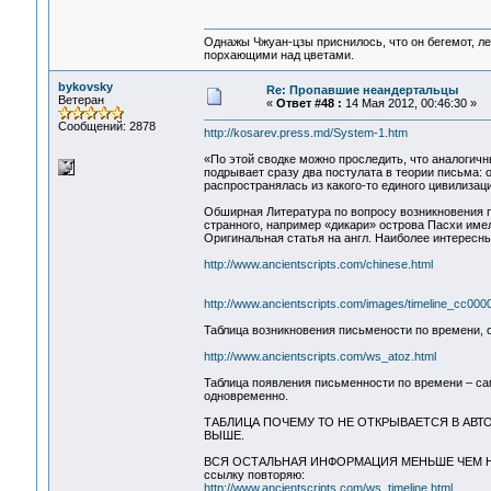
Однажы Чжуан-цзы приснилось, что он бегемот, л
порхающими над цветами.
bykovsky
Re: Пропавшие неандертальцы
Ветеран
«
Ответ #48 :
14 Мая 2012, 00:46:30 »
Сообщений: 2878
http://kosarev.press.md/System-1.htm
«По этой сводке можно проследить, что аналогичн
подрывает сразу два постулата в теории письма: 
распространялась из какого-то единого цивилизац
Обширная Литература по вопросу возникновения п
странного, например «дикари» острова Пасхи име
Оригинальная статья на англ. Наиболее интересны
http://www.ancientscripts.com/chinese.html
http://www.ancientscripts.com/images/timeline_cc0000
Таблица возникновения письмености по времени, 
http://www.ancientscripts.com/ws_atoz.html
Таблица появления письменности по времени – са
одновременно.
ТАБЛИЦА ПОЧЕМУ ТО НЕ ОТКРЫВАЕТСЯ В АВТ
ВЫШЕ.
ВСЯ ОСТАЛЬНАЯ ИНФОРМАЦИЯ МЕНЬШЕ ЧЕМ Н
ссылку повторяю:
http://www.ancientscripts.com/ws_timeline.html