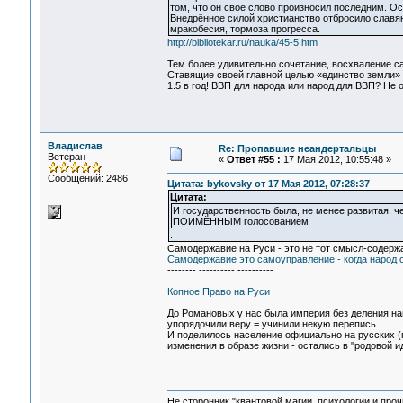
том, что он свое слово произносил последним. О
Внедрённое силой христианство отбросило славян 
мракобесия, тормоза прогресса.
http://bibliotekar.ru/nauka/45-5.htm
Тем более удивительно сочетание, восхваление са
Ставящие своей главной целью «единство земли» а
1.5 в год! ВВП для народа или народ для ВВП? Не
Владислав
Re: Пропавшие неандертальцы
Ветеран
«
Ответ #55 :
17 Мая 2012, 10:55:48 »
Сообщений: 2486
Цитата: bykovsky от 17 Мая 2012, 07:28:37
Цитата:
И государственность была, не менее развитая, 
ПОИМЁННЫМ голосованием
.
Самодержавие на Руси - это не тот смысл-содерж
Самодержавие это самоуправление - когда народ с
-------- ---------- ----------
Копное Право на Руси
До Романовых у нас была империя без деления нац
упорядочили веру = учинили некую перепись.
И поделилось население официально на русских (
изменения в образе жизни - остались в "родовой ид
Не сторонник "квантовой магии, психологии и проч