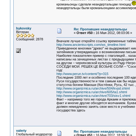
кроманьонцы сделали неандертальцам геноцид
неандертальцы были кроманьонцами ассимилиров
bykovsky
Re: Пропавшие неандертальцы
Ветеран
«
Ответ #50 :
16 Мая 2012, 08:03:06 »
Сообщений: 2878
Вначале лучше откройте ссылку временные таблиц
http://www.ancientscripts.com/ws_timeline.html
Приведенное многими "древо" не выдерживает ника
затейников утверждающих о возникновении письме
Наиболее показателен пример с глаголицей... каз
написаны на зачищенных листах с предыдущими тек
на другом – черняховской культуры из Раду-Негро 
СОСЕДИ МОИ. РЕШЕК ЦЕ ВОЗЬНЕ СОЛИ – "Соседи мо
год/.
http://www.perun.tv/content/?p=315
Последние 1000 лет и особенно последние 100 иде
Руси государственности и тем самым как бы неда
статуэтка богини Макоши (Костёнки, Русь, 42 тыс. д
http://www.organizmica.ru/archive/504/kvpd.shtml
http://www.organizmica.ru/archive/605/ta1.shtml
http://www.organizmica.ru/archive/703/sisv1.shtml
Факт – например того же города Аркаим и прилеж
факт и многие другие обходятся молчанием. Букв
должен немедленно занять свое место в учебнике 
государства здесь
valeriy
Re: Пропавшие неандертальцы
Глобальный модератор
«
Ответ #51 :
16 Мая 2012, 18:59:36 »