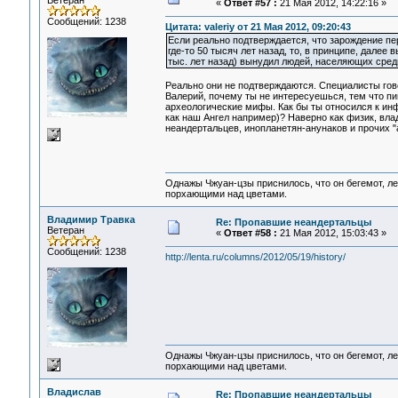
Ветеран
«
Ответ #57 :
21 Мая 2012, 14:22:16 »
Сообщений: 1238
Цитата: valeriy от 21 Мая 2012, 09:20:43
Если реально подтверждается, что зарождение пе
где-то 50 тысяч лет назад, то, в принципе, далее
тыс. лет назад) вынудил людей, населяющих средн
Реально они не подтверждаются. Специалисты гов
Валерий, почему ты не интересуешься, тем что п
археологические мифы. Как бы ты относился к ин
как наш Ангел например)? Наверно как физик, вла
неандертальцев, инопланетян-анунаков и прочих "
Однажы Чжуан-цзы приснилось, что он бегемот, л
порхающими над цветами.
Владимир Травка
Re: Пропавшие неандертальцы
Ветеран
«
Ответ #58 :
21 Мая 2012, 15:03:43 »
Сообщений: 1238
http://lenta.ru/columns/2012/05/19/history/
Однажы Чжуан-цзы приснилось, что он бегемот, л
порхающими над цветами.
Владислав
Re: Пропавшие неандертальцы