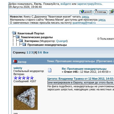
Добро пожаловать,
Гость
. Пожалуйста,
войдите
или
зарегистрируйтесь
.
09 Августа 2026, 19:06:40
Новости:
Книгу С.Доронина "Квантовая магия" читать
здесь
Материалы старого сайта "Физика Магии" доступны для просмотра
здесь
О замеченных глюках просьба писать на почту
quantmag@mail.ru
Квантовый Портал
Тематические разделы
0 Пользовате
Эзотерика
(Модератор:
Quangel
)
Пропавшие неандертальцы
Страниц:
1
2
3
[
4
]
5
6
Все
Тема: Пропавшие неандертальцы (Прочитано 2
Автор
valeriy
Re: Пропавшие неандертальцы
Глобальный модератор
«
Ответ #45 :
12 Мая 2012, 14:49:59 »
Ветеран
Цитата: Владимир Травка от 12 Мая 2012, 14:02
Сообщений: 4167
они мигрировали в Европу, которая до этого была
Ни фига подобного, неандертальцы не уничтожены 
заросших шерстью, наводящих ужас на местных а