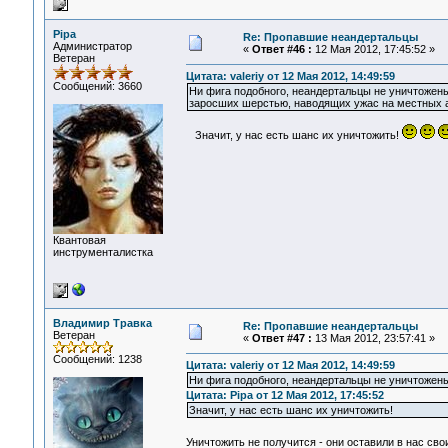
Pipa
Re: Пропавшие неандертальцы
Администратор
«
Ответ #46 :
12 Мая 2012, 17:45:52 »
Ветеран
Цитата: valeriy от 12 Мая 2012, 14:49:59
Сообщений: 3660
Ни фига подобного, неандертальцы не уничтожены 
заросших шерстью, наводящих ужас на местных а
Значит, у нас есть шанс их уничтожить!
Квантовая
инструменталистка
Владимир Травка
Re: Пропавшие неандертальцы
Ветеран
«
Ответ #47 :
13 Мая 2012, 23:57:41 »
Сообщений: 1238
Цитата: valeriy от 12 Мая 2012, 14:49:59
Ни фига подобного, неандертальцы не уничтожены
Цитата: Pipa от 12 Мая 2012, 17:45:52
Значит, у нас есть шанс их уничтожить!
Уничтожить не получится - они оставили в нас св