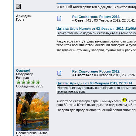
«Осенний Ангел прячется в дождях. В листве янтарн
Ариадна
Re: Социогенез Россия 2012.
Гость
«
Ответ #41 :
03 Февраля 2012, 22:38:41 
Цитата: Urbis Numen от 03 Февраля 2012, 21:06:
Арька,только не вздумай сказать,что ты тоже за 
Какую ещё смуту? Действующий режим сам дал опп
тебя итак большинство населения голосует. А туп
заступаюсь. Кто кашу заварил, пущай тот и расх
Quangel
Re: Социогенез Россия 2012.
Модератор
«
Ответ #42 :
03 Февраля 2012, 23:33:26 
Ветеран
Цитата: Ариадна от 03 Февраля 2012, 22:38:41
Сообщений: 7735
Нефик было мухлевать на выборах в то время, ко
всегда наказуема.
А кто тебе сказал про страшный мухлеж?
В энт
еще 30-го на Ютюб выкладывали под замком,а 5-го
Госдепа для продолжения "снежной революции" п
Сaementarius Civitas