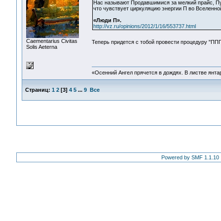
Нас называют Продавшимися за мелкий прайс, Пут
что чувствует циркуляцию энергии П во Вселенно
«Люди П».
http://vz.ru/opinions/2012/1/16/553737.html
Сaementarius Civitas
Теперь придется с тобой провести процедуру "ПП
Solis Aeterna
«Осенний Ангел прячется в дождях. В листве янтарн
Страниц:
1
2
[
3
]
4
5
...
9
Все
Powered by SMF 1.1.10