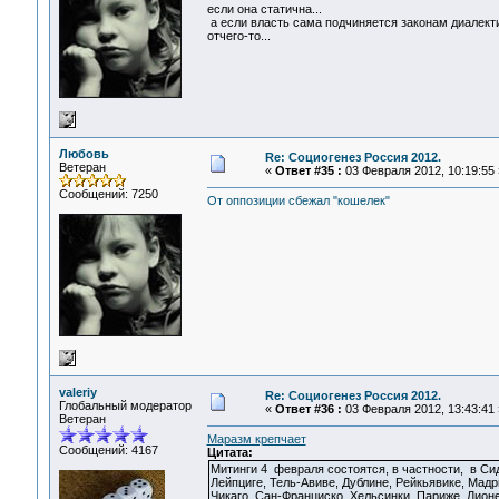
если она статична...
а если власть сама подчиняется законам диалектик
отчего-то...
Любовь
Re: Социогенез Россия 2012.
Ветеран
«
Ответ #35 :
03 Февраля 2012, 10:19:55 
Сообщений: 7250
От оппозиции сбежал "кошелек"
valeriy
Re: Социогенез Россия 2012.
Глобальный модератор
«
Ответ #36 :
03 Февраля 2012, 13:43:41 
Ветеран
Маразм крепчает
Сообщений: 4167
Цитата:
Митинги 4 февраля состоятся, в частности, в Си
Лейпциге, Тель-Авиве, Дублине, Рейкьявике, Мадр
Чикаго, Сан-Франциско, Хельсинки, Париже, Лион