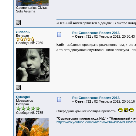
Сaementarius Civitas
Solis Aeterna
«Осенний Ангел прячется в дождях. В листве янтарн
Любовь
Re: Социогенез Россия 2012.
Ветеран
«
Ответ #31 :
02 Февраля 2012, 20:30:43 
Сообщений: 7250
kadh
, забавно перевирать реальность тем, кто в э
а то, что дискуссия опустилась ниже плинтуса - 
Quangel
Re: Социогенез Россия 2012.
Модератор
«
Ответ #32 :
02 Февраля 2012, 20:56:16 
Ветеран
Очередная крышесносящая прелесть.
Сообщений: 7735
"Сурковская пропаганда №1" - "Навальный - н
http://www.youtube.com/watch?v=PKiwkX5RbO0&feat