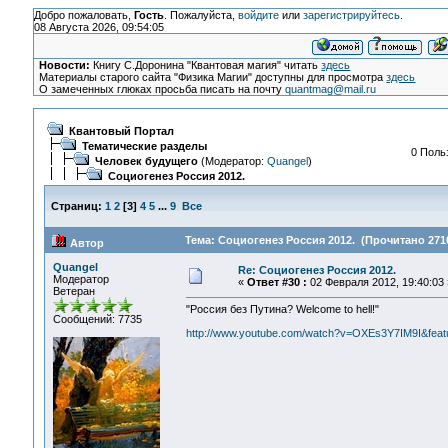
Добро пожаловать,
Гость
. Пожалуйста,
войдите
или
зарегистрируйтесь
.
08 Августа 2026, 09:54:05
Новости:
Книгу С.Доронина "Квантовая магия" читать
здесь
Материалы старого сайта "Физика Магии" доступны для просмотра
здесь
О замеченных глюках просьба писать на почту
quantmag@mail.ru
Квантовый Портал
Тематические разделы
0 Поль
Человек будущего
(Модератор:
Quangel
)
Социогенез Россия 2012.
Страниц:
1
2
[
3
]
4
5
...
9
Все
Тема: Социогенез Россия 2012. (Прочитано 2710
Автор
Quangel
Re: Социогенез Россия 2012.
Модератор
«
Ответ #30 :
02 Февраля 2012, 19:40:03 
Ветеран
"Россия без Путина? Welcome to hell!"
Сообщений: 7735
http://www.youtube.com/watch?v=OXEs3Y7IM9I&fea