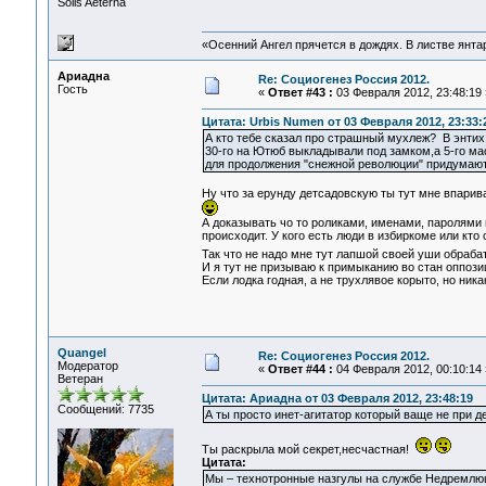
Solis Aeterna
«Осенний Ангел прячется в дождях. В листве янтарн
Ариадна
Re: Социогенез Россия 2012.
Гость
«
Ответ #43 :
03 Февраля 2012, 23:48:19 
Цитата: Urbis Numen от 03 Февраля 2012, 23:33:
А кто тебе сказал про страшный мухлеж? В энти
30-го на Ютюб выкладывали под замком,а 5-го ма
для продолжения "снежной революции" придумают
Ну что за ерунду детсадовскую ты тут мне впарив
А доказывать чо то роликами, именами, паролями 
происходит. У кого есть люди в избиркоме или кто 
Так что не надо мне тут лапшой своей уши обраб
И я тут не призываю к примыканию во стан оппози
Если лодка годная, а не трухлявое корыто, но ника
Quangel
Re: Социогенез Россия 2012.
Модератор
«
Ответ #44 :
04 Февраля 2012, 00:10:14 
Ветеран
Цитата: Ариадна от 03 Февраля 2012, 23:48:19
Сообщений: 7735
А ты просто инет-агитатор который ваще не при д
Ты раскрыла мой секрет,несчастная!
Цитата:
Мы – технотронные назгулы на службе Недремлющ