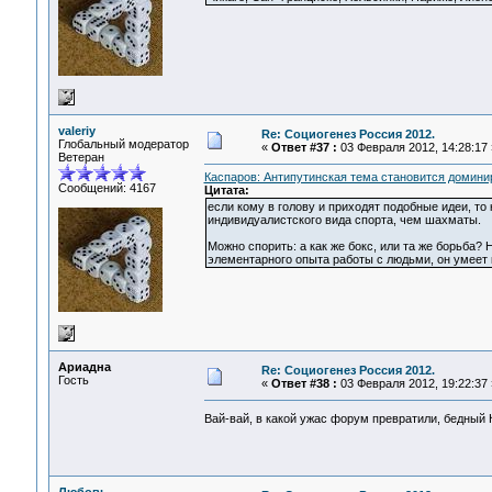
valeriy
Re: Социогенез Россия 2012.
Глобальный модератор
«
Ответ #37 :
03 Февраля 2012, 14:28:17 
Ветеран
Каспаров: Антипутинская тема становится домин
Сообщений: 4167
Цитата:
если кому в голову и приходят подобные идеи, то 
индивидуалистского вида спорта, чем шахматы.
Можно спорить: а как же бокс, или та же борьба?
элементарного опыта работы с людьми, он умеет
Ариадна
Re: Социогенез Россия 2012.
Гость
«
Ответ #38 :
03 Февраля 2012, 19:22:37 
Вай-вай, в какой ужас форум превратили, бедный