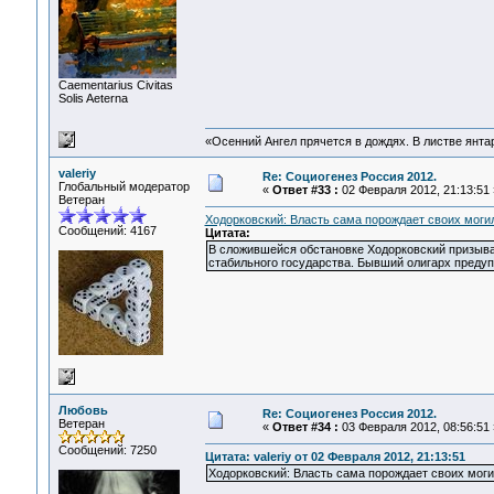
Сaementarius Civitas
Solis Aeterna
«Осенний Ангел прячется в дождях. В листве янтарн
valeriy
Re: Социогенез Россия 2012.
Глобальный модератор
«
Ответ #33 :
02 Февраля 2012, 21:13:51 
Ветеран
Ходорковский: Власть сама порождает своих мог
Сообщений: 4167
Цитата:
В сложившейся обстановке Ходорковский призывае
стабильного государства. Бывший олигарх предуп
Любовь
Re: Социогенез Россия 2012.
Ветеран
«
Ответ #34 :
03 Февраля 2012, 08:56:51 
Сообщений: 7250
Цитата: valeriy от 02 Февраля 2012, 21:13:51
Ходорковский: Власть сама порождает своих мог