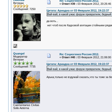
Любовь
Re: Социогенез Россия 2012.
Ветеран
«
Ответ #39 :
03 Февраля 2012, 20:26:46 
Сообщений: 7250
Цитата: Ариадна от 03 Февраля 2012, 19:22:37
Вай-вай, в какой ужас форум превратили, бедный
да воть...
нет чтоб после Кадховой агитации стойными ряда
Quangel
Re: Социогенез Россия 2012.
Модератор
«
Ответ #40 :
03 Февраля 2012, 21:06:00 
Ветеран
Цитата: Ариадна от 03 Февраля 2012, 19:22:37
Сообщений: 7735
Вай-вай, в какой ужас форум превратили, бедный
Арька,только не вздумай сказать,что ты тоже за 
Сaementarius Civitas
Solis Aeterna