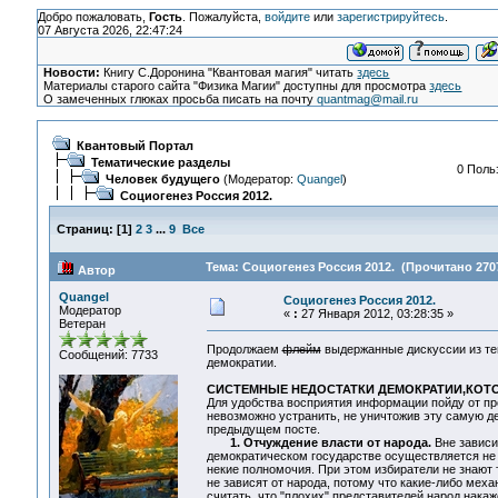
Добро пожаловать,
Гость
. Пожалуйста,
войдите
или
зарегистрируйтесь
.
07 Августа 2026, 22:47:24
Новости:
Книгу С.Доронина "Квантовая магия" читать
здесь
Материалы старого сайта "Физика Магии" доступны для просмотра
здесь
О замеченных глюках просьба писать на почту
quantmag@mail.ru
Квантовый Портал
Тематические разделы
0 Поль
Человек будущего
(Модератор:
Quangel
)
Социогенез Россия 2012.
Страниц:
[
1
]
2
3
...
9
Все
Тема: Социогенез Россия 2012. (Прочитано 2707
Автор
Quangel
Социогенез Россия 2012.
Модератор
«
:
27 Января 2012, 03:28:35 »
Ветеран
Продолжаем
флейм
выдержанные дискуссии из те
Сообщений: 7733
демократии.
СИСТЕМНЫЕ НЕДОСТАТКИ ДЕМОКРАТИИ,КОТ
Для удобства восприятия информации пойду от пр
невозможно устранить, не уничтожив эту самую д
предыдущем посте.
1. Отчуждение власти от народа.
Вне зависим
демократическом государстве осуществляется не 
некие полномочия. При этом избиратели не знают 
не зависят от народа, потому что какие-либо мех
считать, что "плохих" представителей народ накаж