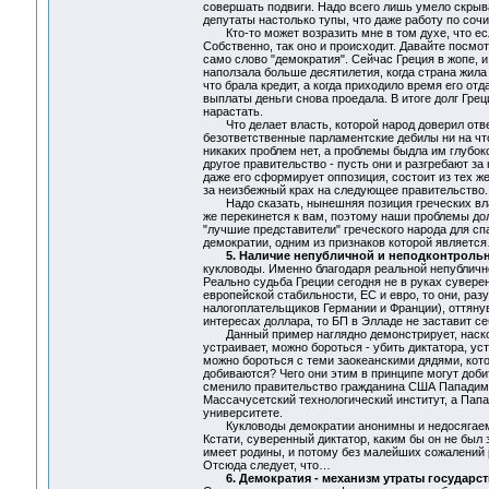
совершать подвиги. Надо всего лишь умело скрыва
депутаты настолько тупы, что даже работу по соч
Кто-то может возразить мне в том духе, что есл
Собственно, так оно и происходит. Давайте посмо
само слово "демократия". Сейчас Греция в жопе, и 
наползала больше десятилетия, когда страна жила
что брала кредит, а когда приходило время его от
выплаты деньги снова проедала. В итоге долг Грец
нарастать.
Что делает власть, которой народ доверил ответ
безответственные парламентские дебилы ни на что
никаких проблем нет, а проблемы быдла им глубоко
другое правительство - пусть они и разгребают з
даже его сформирует оппозиция, состоит из тех ж
за неизбежный крах на следующее правительство. 
Надо сказать, нынешняя позиция греческих власт
же перекинется к вам, поэтому наши проблемы до
"лучшие представители" греческого народа для сп
демократии, одним из признаков которой являетс
5. Наличие непубличной и неподконтрольн
кукловоды. Именно благодаря реальной непублично
Реально судьба Греции сегодня не в руках сувере
европейской стабильности, ЕС и евро, то они, ра
налогоплательщиков Германии и Франции), оттянув
интересах доллара, то БП в Элладе не заставит се
Данный пример наглядно демонстрирует, насколь
устраивает, можно бороться - убить диктатора, ус
можно бороться с теми заокеанскими дядями, кото
добиваются? Чего они этим в принципе могут доби
сменило правительство гражданина США Пападимо
Массачусетский технологический институт, а Пап
университете.
Кукловоды демократии анонимны и недосягаемы. 
Кстати, суверенный диктатор, каким бы он не был 
имеет родины, и потому без малейших сожалений ра
Отсюда следует, что…
6. Демократия - механизм утраты государс