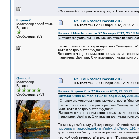
«Осенний Ангел прячется в дождях. В листве янтарн
Корнак7
Re: Социогенез Россия 2012.
Модератор своей темы
«
Ответ #11 :
27 Января 2012, 21:00:21 »
Ветеран
Цитата: Urbis Numen от 27 Января 2012, 20:13:5
Сообщений: 959
С таким же успехом к ним можно отнести "безнес
Но это только часть характеристики "коммуниста"
Хотя и встречаются "чудаки".
Бизнесмен чаще занимается не самым интересным
Например, Ван Гога. Они вкалывают независимо от
Quangel
Re: Социогенез Россия 2012.
Модератор
«
Ответ #12 :
27 Января 2012, 21:19:47 »
Ветеран
Цитата: Корнак7 от 27 Января 2012, 21:00:21
Сообщений: 7733
Цитата: Urbis Numen от 27 Января 2012, 20:13:5
С таким же успехом к ним можно отнести "безне
Но это только часть характеристики "коммуниста
ими. Хотя и встречаются "чудаки".
Бизнесмен чаще занимается не самым интересным
Например, Ван Гога. Они вкалывают независимо о
По моему глубокому убеждению,устойчивой жизне
http://quantmag.ppole.ru/forum/index.php?topic=1924.
друга,получим "пещерно-материалистический ком
частной собственности" и институт "Православной