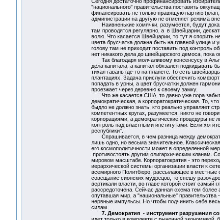
Сегодня достаточно профинансировать избиратель
"национального" правительства поставить оккупац
финансировать не только правящую партию (клан, 
администрации на другую не отменяет режима вне
Наивненькие хомячки, разумеется, будут доказыв
там проводятся регулярно, а в Швейцарии, дескат
волю. Что касается Швейцарии, то тут я спорить н
цвета брусчатка должна быть на главной улице и 
голову там не приходит поставить под контроль о
нет никакого дела до швейцарского демоса, пока о
Так благодаря молчаливому консенсусу в Альпах
дела капитала, а капитал обязался подкидывать б
тихая гавань где-то на планете. То есть швейцарцы
плантациях. Задача прислуги обеспечить комфор
попадать в урны, а цвет брусчатки должен гармони
проезжает через деревню к своему замку.
Что же касается США, то давно уже пора забыть
демократическая, а корпоратократическая. То, чт
быдло не должно знать, кто реально управляет ст
компетентных кругах, разумеется, никто не говор
корпорациями, а демократические процедуры не 
контроль над властными институтами. Если хотит
республики".
Спрашивается, в чем разница между демократиче
лишь одно, но весьма значительное. Классическая
его космополитичности может в определенной мере
противостоять другим олигархическим кланам. С
мировом масштабе. Корпоратократия - это перехо
иерархической системы организации власти к сете
всемирного Политбюро, рассылающее в местные о
совещание сионских мудрецов, то спешу разочаров
вертикали власти, во главе которой стоит самый г
рассредоточена. Сейчас данная схема тем более а
опутавшая мир, а "национальные" правительства 
нервные импульсы. Но чтобы подчинить себе весь
силам.
7. Демократия - инструмент разрушения с
идет только в комплекте с рыночной экономикой, 