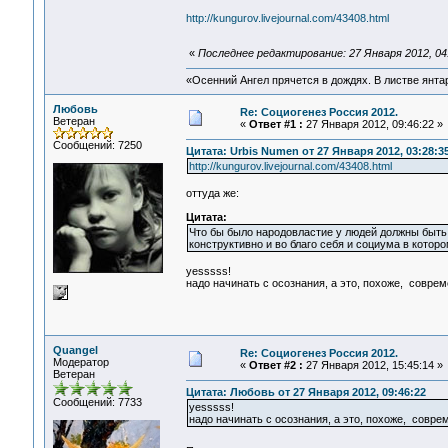
http://kungurov.livejournal.com/43408.html
«
Последнее редактирование: 27 Января 2012, 04
«Осенний Ангел прячется в дождях. В листве янтарн
Любовь
Re: Социогенез Россия 2012.
Ветеран
«
Ответ #1 :
27 Января 2012, 09:46:22 »
Сообщений: 7250
Цитата: Urbis Numen от 27 Января 2012, 03:28:3
http://kungurov.livejournal.com/43408.html
оттуда же:
Цитата:
Что бы было народовластие у людей должны быть к
конструктивно и во благо себя и социума в котором
yesssss!
надо начинать с осознания, а это, похоже, соврем
Quangel
Re: Социогенез Россия 2012.
Модератор
«
Ответ #2 :
27 Января 2012, 15:45:14 »
Ветеран
Цитата: Любовь от 27 Января 2012, 09:46:22
Сообщений: 7733
yesssss!
надо начинать с осознания, а это, похоже, совре