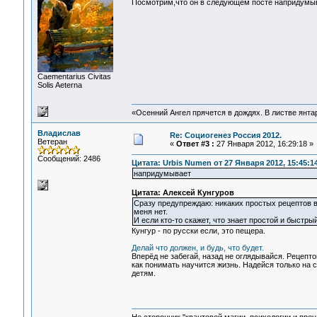
Посмотрим,что он в следующем посте напридумыв
Сaementarius Civitas
Solis Aeterna
«Осенний Ангел прячется в дождях. В листве янтарн
Владислав
Re: Социогенез Россия 2012.
Ветеран
«
Ответ #3 :
27 Января 2012, 16:29:18 »
Сообщений: 2486
Цитата: Urbis Numen от 27 Января 2012, 15:45:1
напридумывает
Цитата: Алексей Кунгуров
Сразу предупреждаю: никаких простых рецептов в д
меня нет.
И если кто-то скажет, что знает простой и быстр
Кунгур - по русски если, это пещера.
Делай что должен, и будь, что будет.
Вперёд не забегай, назад не оглядывайся. Рецепт
как понимать научится жизнь. Надейся только на се
детям.