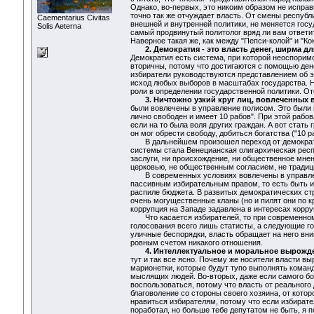
Однако, во-первых, это никоим образом не исправ
точно так же отчуждает власть. От смены респуб
Сaementarius Civitas
внешней и внутренней политики, не меняется гос
Solis Aeterna
самый продвинутый политолог вряд ли вам ответи
Наверное такая же, как между "Пепси-колой" и "Кок
2. Демократия - это власть денег, ширма д
Демократия есть система, при которой неоспоримо
вторичны, потому что достигаются с помощью дене
избиратели руководствуются представлением об эт
исход любых выборов в масштабах государства. На
роли в определении государственной политики. От
3. Ничтожно узкий круг лиц, вовлеченных 
были вовлечены в управление полисом. Это были г
лично свободен и имеет 10 рабов". При этой рабо
если на то была воля других граждан. А вот стат
он мог обрести свободу, добиться богатства ("10
В дальнейшем произошел переход от демократии
системы стала Венецианская олигархическая респу
заслуги, ни происхождение, ни общественное мнен
церковью, не общественным согласием, не традици
В современных условиях вовлечены в управление
пассивным избирательным правом, то есть быть и
распиле бюджета. В развитых демократических стр
очень могущественные кланы (но и пилят они по к
коррупция на Западе задавлена в интересах корр
Что касается избирателей, то при современном 
голосования всего лишь статисты, а следующие г
уличные беспорядки, власть обращает на него вн
ровным счетом никакого отношения.
4. Интеллектуальное и моральное вырожд
тут и так все ясно. Почему же носители власти 
марионетки, которые будут тупо выполнять коман
мыслящих людей. Во-вторых, даже если самого бо
воспользоваться, потому что власть от реального
благоволение со стороны своего хозяина, от которо
нравиться избирателям, потому что если избирате
поработал, но больше тебе депутатом не быть, я 