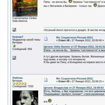
Пипа - не могла бы.
Уровень "системности" в м
мы с Виталием и Валерием - только так.
Дорон
Сaementarius Civitas
Solis Aeterna
«Осенний Ангел прячется в дождях. В листве янтарн
Корнак7
Re: Социогенез Россия 2012.
Модератор своей темы
«
Ответ #8 :
27 Января 2012, 20:00:40 »
Ветеран
Цитата: Urbis Numen от 27 Января 2012, 19:41:5
Сообщений: 959
Пипа - не могла бы. Уровень "системности" в мы
А тут другие критерии. Уровень бытия. Жизненные
под палки, а потому что интересно.
Я бы даже не Пипу, а Ксендзюка на первое место п
Любовь
Re: Социогенез Россия 2012.
Ветеран
«
Ответ #9 :
27 Января 2012, 20:08:15 »
Сообщений: 7250
Цитата: Владислав от 27 Января 2012, 16:58:53
Есть, Любовь, у Вас подозрение, что все цивилиз
"выращивает, пробует, познает", строя различны
ага