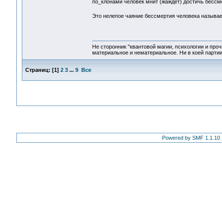
по_клонами человек мнит (жаждет) достичь бессм
Это нелепое чаяние бессмертия человека называе
Не сторонник "квантовой магии, психологии и проч
материальное и нематериальное. Ни в коей партии
Страниц:
[
1
]
2
3
...
9
Все
Powered by SMF 1.1.10