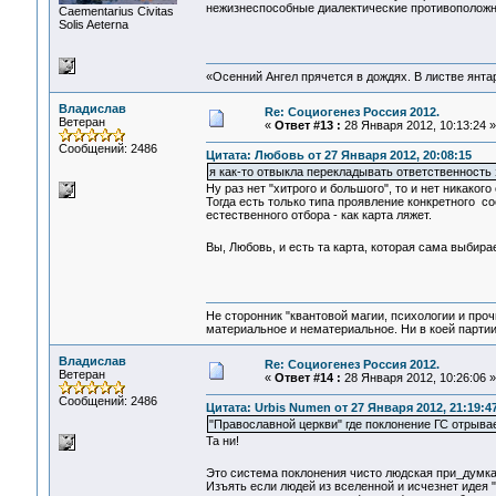
нежизнеспособные диалектические противополож
Сaementarius Civitas
Solis Aeterna
«Осенний Ангел прячется в дождях. В листве янтарн
Владислав
Re: Социогенез Россия 2012.
Ветеран
«
Ответ #13 :
28 Января 2012, 10:13:24 »
Сообщений: 2486
Цитата: Любовь от 27 Января 2012, 20:08:15
я как-то отвыкла перекладывать ответственность 
Ну раз нет "хитрого и большого", то и нет никаког
Тогда есть только типа проявление конкретного с
естественного отбора - как карта ляжет.
Вы, Любовь, и есть та карта, которая сама выбир
Не сторонник "квантовой магии, психологии и проч
материальное и нематериальное. Ни в коей партии
Владислав
Re: Социогенез Россия 2012.
Ветеран
«
Ответ #14 :
28 Января 2012, 10:26:06 »
Сообщений: 2486
Цитата: Urbis Numen от 27 Января 2012, 21:19:4
"Православной церкви" где поклонение ГС отрывае
Та ни!
Это система поклонения чисто людская при_думк
Изъять если людей из вселенной и исчезнет идея "