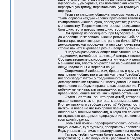
идеологией. Демократия, как политическая констру
неразрывную триаду, перемалывающую традиционн
порядка.
Тема эта слишком обширна, поэтому коснусь лишь
таким образом каждый человек противопоставляе
компромисса и консенсуса, побеждает тот, у ког
меньшинству. Теоретически интересы проигравшег
большинство, и потому меньшинство лишается вс
Вот пример из последнего: при Мубараке в Египт
да и вообще не жаловала никакие религии. Сейча
Копты-христиане, которых в стране не более 10%
демократической процедуры, и они уже почувствов
стране начнется кровавая резня - вопрос времени
В недемократических обществах отношения межд
традициями, важной составляющей которых являет
Сосуществование разнородных этнических и религ
меньшинства, власть опирается не на симпатии и
общин подчинены интересам нации.
Современный либерализм, бросаясь в другую кра
над правами общества и целый комплект "свобод".
воспроизводит матрицу традиционного общества. 
демократических странах в школах довольно наст
проявление свободы и права на самовыражение. 
ребенку легче навязать извращения, изуродовать 
права извращенцев так же, как и права остальных 
Отдельная тема - защита прав детей, которая пр
права человека можно трактовать весьма вольно. 
Кто там пискнул о свободе совести? Ребенок пост
пыткой, а вовсе не частью православной культуры,
обнесены высокими заборами), а когда его психик
не отдельные досадные недоразумения, это систе
громадный размах.
Цель этой ломки - переформатировать сознание 
национальные, культурные), превратить человека
Ведь управлять атомами, реагирующими на прими
Так вот, чтобы получить более адекватную форм
недостатки :-))). Что получится - расскажу в след