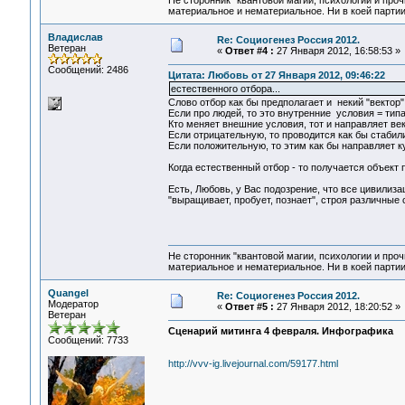
Не сторонник "квантовой магии, психологии и проч
материальное и нематериальное. Ни в коей партии
Владислав
Re: Социогенез Россия 2012.
Ветеран
«
Ответ #4 :
27 Января 2012, 16:58:53 »
Сообщений: 2486
Цитата: Любовь от 27 Января 2012, 09:46:22
естественного отбора...
Слово отбор как бы предполагает и некий "вектор"
Если про людей, то это внутренние условия = тип
Кто меняет внешние условия, тот и направляет ве
Если отрицательную, то проводится как бы стабил
Если положительную, то этим как бы направляет к
Когда естественный отбор - то получается объект
Есть, Любовь, у Вас подозрение, что все цивилиза
"выращивает, пробует, познает", строя различные
Не сторонник "квантовой магии, психологии и проч
материальное и нематериальное. Ни в коей партии
Quangel
Re: Социогенез Россия 2012.
Модератор
«
Ответ #5 :
27 Января 2012, 18:20:52 »
Ветеран
Сценарий митинга 4 февраля. Инфографика
Сообщений: 7733
http://vvv-ig.livejournal.com/59177.html