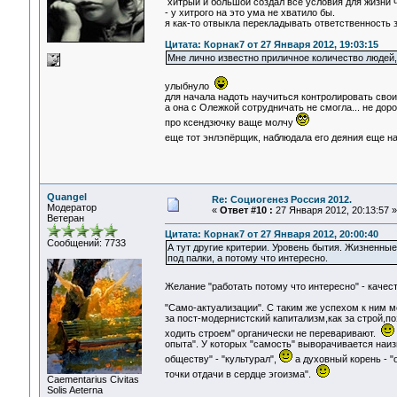
хитрый и большой создал все условия для жизни 
- у хитрого на это ума не хватило бы.
я как-то отвыкла перекладывать ответственность 
Цитата: Корнак7 от 27 Января 2012, 19:03:15
Мне лично известно приличное количество людей
улыбнуло
для начала надоть научиться контролировать свои э
а она с Олежкой сотрудничать не смогла... не доро
про ксендзючку ваще молчу
еще тот энлэпёрщик, наблюдала его деяния еще н
Quangel
Re: Социогенез Россия 2012.
Модератор
«
Ответ #10 :
27 Января 2012, 20:13:57 »
Ветеран
Цитата: Корнак7 от 27 Января 2012, 20:00:40
Сообщений: 7733
А тут другие критерии. Уровень бытия. Жизненные
под палки, а потому что интересно.
Желание "работать потому что интересно" - каче
"Само-актуализации". С таким же успехом к ним м
за пост-модернистский капитализм,как за строй,
ходить строем" органически не переваривают.
опыта". У которых "самость" выворачивается наиз
обществу" - "культурал",
а духовный корень - "
точки отдачи в сердце эгоизма".
Сaementarius Civitas
Solis Aeterna