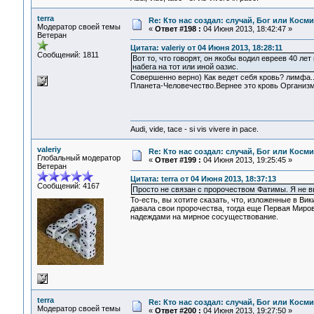
terra
Re: Кто нас создал: случай, Бог или Косм
Модератор своей темы
«
Ответ #198 :
04 Июня 2013, 18:42:47 »
Ветеран
Цитата: valeriy от 04 Июня 2013, 18:28:11
Сообщений: 1811
Вот то, что говорят, он якобы водил евреев 40 ле
набега на тот или иной оазис.
Совершенно верно) Как ведет себя кровь? лимфа.
Планета-Человечество.Вернее это кровь Организ
Audi, vide, tace - si vis vivere in pace.
valeriy
Re: Кто нас создал: случай, Бог или Косм
Глобальный модератор
«
Ответ #199 :
04 Июня 2013, 19:25:45 »
Ветеран
Цитата: terra от 04 Июня 2013, 18:37:13
Сообщений: 4167
Просто не связан с пророчеством Фатимы. Я не 
То-есть, вы хотите сказать, что, изложенные в В
давала свои пророчества, тогда еще Первая Миро
надеждами на мирное сосуществование.
terra
Re: Кто нас создал: случай, Бог или Косм
Модератор своей темы
«
Ответ #200 :
04 Июня 2013, 19:27:50 »