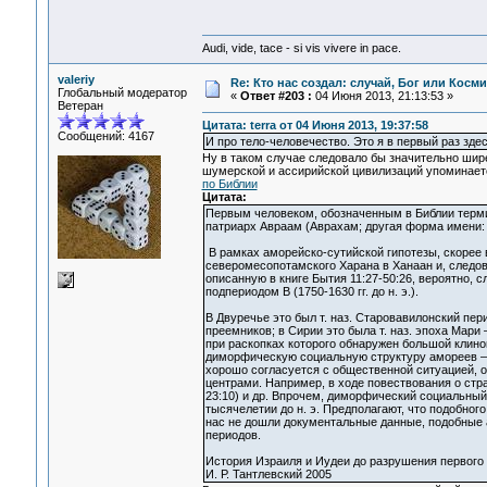
Audi, vide, tace - si vis vivere in pace.
valeriy
Re: Кто нас создал: случай, Бог или Косм
Глобальный модератор
«
Ответ #203 :
04 Июня 2013, 21:13:53 »
Ветеран
Цитата: terra от 04 Июня 2013, 19:37:58
Сообщений: 4167
И про тело-человечество. Это я в первый раз зде
Ну в таком случае следовало бы значительно шире
шумерской и ассирийской цивилизаций упоминает
по Библии
Цитата:
Первым человеком, обозначенным в Библии терми
патриарх Авраам (Аврахам; другая форма имени:
В рамках аморейско-сутийской гипотезы, скорее 
северомесопотамского Харана в Ханаан и, следов
описанную в книге Бытия 11:27-50:26, вероятно, 
подпериодом В (1750-1630 гг. до н. э.).
В Двуречье это был т. наз. Старовавилонский пери
преемников; в Сирии это была т. наз. эпоха Мар
при раскопках которого обнаружен большой клиноп
диморфическую социальную структуру амореев — 
хорошо согласуется с общественной ситуацией, о
центрами. Например, в ходе повествования о стр
23:10) и др. Впрочем, диморфический социальный 
тысячелетии до н. э. Предполагают, что подобног
нас не дошли документальные данные, подобные а
периодов.
История Израиля и Иудеи до разрушения первого
И. Р. Тантлевский 2005