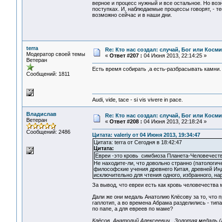
верное и процесс нужный и все остальное. Но возн
поступках. И, наблюдаемые процессы говорят, - те
возможно сейчас и в наши дни.
terra
Re: Кто нас создал: случай, Бог или Косм
Модератор своей темы
«
Ответ #207 :
04 Июня 2013, 22:14:25 »
Ветеран
Есть время собирать ,а есть-разбрасывать камни. 
Сообщений: 1811
Audi, vide, tace - si vis vivere in pace.
Владислав
Re: Кто нас создал: случай, Бог или Косм
Ветеран
«
Ответ #208 :
04 Июня 2013, 22:18:24 »
Сообщений: 2486
Цитата: valeriy от 04 Июня 2013, 19:34:47
Цитата: terra от Сегодня в 18:42:47
Цитата:
Евреи -это кровь симбиоза Планета-Человечеств
Не находите-ли, что довольно странно (патологи
философские учения древнего Китая, древней Инд
исключительно для чтения одного, избранного, на
За вывод, что евреи есть как кровь человечества
Дали же они медаль Анатолию Клёсову за то, что 
гаплотип, а во времена Абрама разделились - типа 
по папе, а для евреев по маме?
Клёсов, Анатолий Алексеевич. Золотая медаль (а