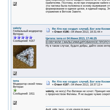
грабителям. Поэтому, если при очередном набеге 
эта тактика была положена в основу выживания э
формирование в единое целое, в единый народ. Эт
отражение в Ветхом Завете.
valeriy
Re: Кто нас создал: случай, Бог или Косм
Глобальный модератор
«
Ответ #196 :
04 Июня 2013, 18:31:44 »
Ветеран
Цитата: terra от 04 Июня 2013, 17:46:25
Сообщений: 4167
ОЗВУЧИЛИ СФАЛЬСИФИЦИРОВАННОЕ ПРОРО
Ну в таком случае, будьте добры, дайте свою инт
terra
Re: Кто нас создал: случай, Бог или Косм
Модератор своей темы
«
Ответ #197 :
04 Июня 2013, 18:37:13 »
Ветеран
valeriy
, не могу) Раз Ватикан не хочет. Принцип 
Сообщений: 1811
с пророчеством Фатимы. Я не выдаю чужие секрет
Audi, vide, tace - si vis vivere in pace.