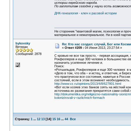
истории еврейского народа.
По гаплотипам сегодня у науки есть возможност
ДНК-генеалогия - ключ к расовой истории
Не сторонник "квантовой магии, психологии и проч
материальное и нематериальное. Ни в коей партии
bykovsky
Re: Кто нас создал: случай, Бог или Косм
Ветеран
«
Ответ #209 :
04 Июня 2013, 23:27:54 »
Сообщений: 2878
С кровью не все так просто, - первая ассоциация,
Рокфеллеров и еще 300 человек в большинстве ев
назначить усиленное лечение и.
Поиск:
«Ротшильдов, Рокфеллеров и еще 300 человек в 
«Дело в том, что оба – и истец, и ответчик, и Бе
что практически все состояния, нажитые в России 
состояний, если в этом возникнет необходимость. 
http://www.vz.ru/opinions/2013/4/8/627801.html
«Вот если хозяев этих банков ззять на жёсткий ко
источника их разжигания прекратятся сами собой.
http://dokumentika.org/religiozno-natsionalniy-sioni
kolonizirovali-v-razlichnich-formach
Страниц:
1
...
12
13
[
14
]
15
16
...
44
Все