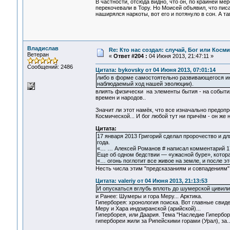
В частности, отсюда видно, что он, по крайней м
перекочевали в Тору. Но Моисей объявил, что писа
наширялся наркоты, вот его и потянуло в сон. А та
Владислав
Re: Кто нас создал: случай, Бог или Косм
Ветеран
«
Ответ #204 :
04 Июня 2013, 21:47:11 »
Сообщений: 2486
Цитата: bykovsky от 04 Июня 2013, 07:01:14
либо в форме самостоятельно развивающегося ин
наблюдаемый ход нашей эволюции).
влиять физически на элементы бытия - на события
времен и народов..
Значит ли этот намёк, что все изначально предо
Космической... И бог любой тут ни причём - он же 
Цитата:
17 января 2013 Григорий сделал пророчество и дл
года.
«… … Алексей Романов # написал комментарий 17 я
Еще об одном бедствии — «ужасной буре», которая
«… огонь поглотит все живое на земле, и после э
Несть числа этим "предсказаниям и совпадениям" .
Цитата: valeriy от 04 Июня 2013, 21:13:53
И опускаться вглубь вплоть до шумерской цивил
и Ранее: Шумеры и гора Меру... Арктика.
Гиперборея: хронология поиска. Вот главные свид
Меру и Хара индоиранской (арийской)...
Гиперборея, или Даария. Тема "Наследие Гипербореи
гипербореи жили за Рипейскими горами (Урал), за..