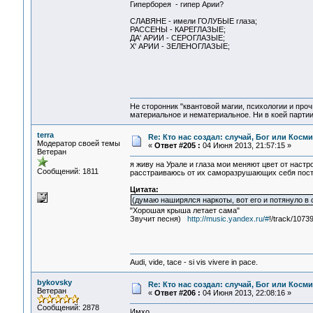
Гиперборея - гипер Арии?
СЛАВЯНЕ - имели ГОЛУБЫЕ глаза;
РАССЕНЫ - КАРЕГЛАЗЫЕ;
ДА' АРИИ - СЕРОГЛАЗЫЕ;
Х' АРИИ - ЗЕЛЕНОГЛАЗЫЕ;
Не сторонник "квантовой магии, психологии и проч
материальное и нематериальное. Ни в коей партии
terra
Re: Кто нас создал: случай, Бог или Косм
Модератор своей темы
«
Ответ #205 :
04 Июня 2013, 21:57:15 »
Ветеран
я живу на Урале и глаза мои меняют цвет от настр
Сообщений: 1811
расстраиваюсь от их саморазрушающих себя пос
Цитата:
(думаю наширялся наркоты, вот его и потянуло в с
"Хорошая крыша летает сама"
Звучит песня)
http://music.yandex.ru/#
!/track/1073
Audi, vide, tace - si vis vivere in pace.
bykovsky
Re: Кто нас создал: случай, Бог или Косм
Ветеран
«
Ответ #206 :
04 Июня 2013, 22:08:16 »
Сообщений: 2878
Имхо