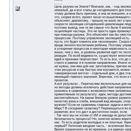
.........
Цель разума на Земле? Вначале, как, - ход эволюц
немалый, да и все этапы до сегодняшнего дня (по
этому должна быть причина, и она не внешняя, а 
что, скорее всего, проект начат из вышележащего
объясняет, диалектику, - прошло не мало лет а пр
скорости эволюции сегодняшней цивилизации людей
поэтому вывод, они те же самые что были 4 миллиа
осцилляция частицы. Это не просто один промежут
при помощи разума. Это объясняет как бы «жесто
процессом. Поэтому управление эволюцией есть, 
пусть это будет планета или «вселенная». Скорос
вроде личного воспитания ребенка. Поэтому упра
а ускорение процессов и некоторая нервозность с
выше, чем у них, а уровень развития идет по эксп
реакции. По всей видимости, существуют многочи
идей и признаки творчества». То есть все, что до
строго в рамках и в нужном направлении. Иначе 
не нужны, они ими для нас заготовлены, причем и
этих ресурсов и как быстро они кончаются, можно
«американская мечта» - отдельный дом, в два эта
имеющий главного значения. Впрочем, это ясно и
проектов.
А вот результат... Перечислим желательные для на
но методы должны исключать действия направлен
казались в сравнении с возможностями заложенным
примитивным по результату: идеи, методы достиж
респектабельно. На каком близком уровне развити
качество вина и хлеба, внешний вид женщин, спор
мужчин? Если не сравнимы главные задачи и метод
Марс? В соседнюю галактику? Перемещаться во вр
развития, все это даст и достаточно скоро, если.
- Так чего мы не хотим от ИИ и никогда не допус
безопасность процесса? Но, конечно можно верить 
нас. То есть родители молодые и не опытные. Каки
первый? Логичная вводная часть, - вселенная бес
Время ограниченно не во времени, а в рамках нап