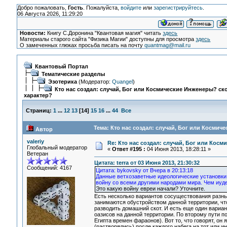
Добро пожаловать,
Гость
. Пожалуйста,
войдите
или
зарегистрируйтесь
.
06 Августа 2026, 11:29:20
Новости:
Книгу С.Доронина "Квантовая магия" читать
здесь
Материалы старого сайта "Физика Магии" доступны для просмотра
здесь
О замеченных глюках просьба писать на почту
quantmag@mail.ru
Квантовый Портал
Тематические разделы
Эзотерика
(Модератор:
Quangel
)
Кто нас создал: случай, Бог или Космические Инженеры? ско
характер?
Страниц:
1
...
12
13
[
14
]
15
16
...
44
Все
Тема: Кто нас создал: случай, Бог или Космич
Автор
valeriy
Re: Кто нас создал: случай, Бог или Косм
Глобальный модератор
«
Ответ #195 :
04 Июня 2013, 18:28:11 »
Ветеран
Цитата: terra от 03 Июня 2013, 21:30:32
Сообщений: 4167
Цитата: bykovsky от Вчера в 20:13:18
Данные ветхозаветные идеологические установки
войну со всеми другими народами мира. Чем иуде
Это какую войну евреи начали? Уточните.
Есть несколько вариантов сосуществования разных
занимаются обустройством данной территории, чт
разводить домашний скот. И есть еще один вариан
оазисов на данной территории. По второму пути п
Египта времен фараонов). Вот то, что говорят, он 
(растворялись) после каждого набега на тот или и