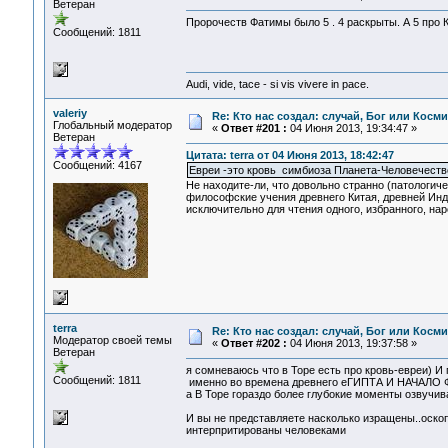
Ветеран
Пророчеств Фатимы было 5 . 4 раскрыты. А 5 про 
Сообщений: 1811
Audi, vide, tace - si vis vivere in pace.
valeriy
Re: Кто нас создал: случай, Бог или Косм
Глобальный модератор
«
Ответ #201 :
04 Июня 2013, 19:34:47 »
Ветеран
Цитата: terra от 04 Июня 2013, 18:42:47
Сообщений: 4167
Евреи -это кровь симбиоза Планета-Человечеств
Не находите-ли, что довольно странно (патологич
философские учения древнего Китая, древней Инд
исключительно для чтения одного, избранного, нар
terra
Re: Кто нас создал: случай, Бог или Косм
Модератор своей темы
«
Ответ #202 :
04 Июня 2013, 19:37:58 »
Ветеран
я сомневаюсь что в Торе есть про кровь-евреи) И 
Сообщений: 1811
именно во времена древнего еГИПТА И НАЧА
а В Торе гораздо более глубокие моменты озвучи
И вы не представляете насколько изращены..оско
интерпритированы человеками