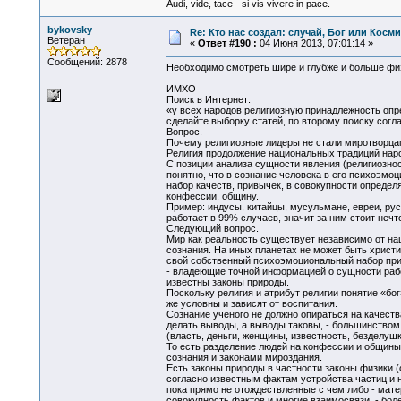
Audi, vide, tace - si vis vivere in pace.
bykovsky
Re: Кто нас создал: случай, Бог или Косм
Ветеран
«
Ответ #190 :
04 Июня 2013, 07:01:14 »
Сообщений: 2878
Необходимо смотреть шире и глубже и больше фи
ИМХО
Поиск в Интернет:
«у всех народов религиозную принадлежность опр
сделайте выборку статей, по второму поиску согл
Вопрос.
Почему религиозные лидеры не стали миротворца
Религия продолжение национальных традиций нар
С позиции анализа сущности явления (религиозност
понятно, что в сознание человека в его психоэм
набор качеств, привычек, в совокупности определ
конфессии, общину.
Пример: индусы, китайцы, мусульмане, евреи, рус
работает в 99% случаев, значит за ним стоит неч
Следующий вопрос.
Мир как реальность существует независимо от на
сознания. На иных планетах не может быть христи
свой собственный психоэмоциональный набор прив
- владеющие точной информацией о сущности рабо
известны законы природы.
Поскольку религия и атрибут религии понятие «бо
же условны и зависят от воспитания.
Сознание ученого не должно опираться на качест
делать выводы, а выводы таковы, - большинство
(власть, деньги, женщины, известность, безделушки 
То есть разделение людей на конфессии и общины
сознания и законами мироздания.
Есть законы природы в частности законы физики (
согласно известным фактам устройства частиц и н
пока прямо не отождествленные с чем либо - матер
совокупность фактов и многие взаимосвязи, - бол