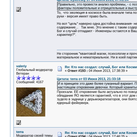
Правильно, это провести анализ проблемы, - с по
факторы положительные и отрицательные и выстр
То, что эволюция в космосе была вначале типа по 
руки - версия имеет право быть.
Но вот "цель" наверно одна достойна внимания- н
содержание... Так мню. Это мнение с таким содерж
Бог и случай отпадают - Инженеры остаются в Ва
характер
?".
Не сторонник "квантовой магии, психологии и проч
материальное и нематериальное. Ни в коей партии
valeriy
Re: Кто нас создал: случай, Бог или Косм
Глобальный модератор
«
Ответ #193 :
04 Июня 2013, 17:38:39 »
Ветеран
Цитата: terra от 03 Июня 2013, 21:33:18
Сообщений: 4167
И в принципе это даже более гуманный вариант. 
настоящем откровении девочки. Который хранить
Проехали. ЕЕ откровение было актуально по пово
обладание ЯО является гарантией, что в этот дом
зудело в заднице у дерьмократизаторов, они боятс
ядерный фейерверк.
terra
Re: Кто нас создал: случай, Бог или Косм
Модератор своей темы
«
Ответ #194 :
04 Июня 2013, 17:46:25 »