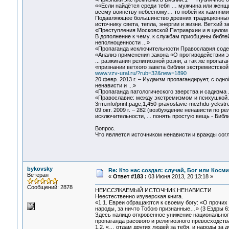
««Если найдётся среди тебя … мужчина или женщин
всему воинству небесному… то побей их камнями д
Подавляющее большинство древних традиционных 
источнику света, тепла, энергии и жизни. Ветхий з
«Преступления Московской Патриархии и в целом
В дополнение к чему, к службам приобщены библей
неполноценности ...»
«Пропаганда исключительности Православия содерж
«Анализ применения закона «О противодействии эк
... разжигания религиозной розни, а так же пропаг
«признании ветхого завета библии экстремистской
www.vzv-ural.ru/?rub=32&new=1890‎
20 февр. 2013 г. – Иудаизм пропагандирует, с одн
ненависти и ...»
«Пропаганда патологического зверства и садизма
«Православие: между экстремизмом и психушкой.
3rm.info/print:page,1,450-pravoslavie-mezhdu-yekstre
09 окт. 2009 г. – 282 (возбуждение ненависти по р
исключительности, ... понять простую вещь - Биб
Вопрос.
Что является источником ненависти и вражды сог
bykovsky
Re: Кто нас создал: случай, Бог или Косм
Ветеран
«
Ответ #183 :
03 Июня 2013, 20:13:18 »
Сообщений: 2878
НЕИССЯКАЕМЫЙ ИСТОЧНИК НЕНАВИСТИ
Неестественно изуверская книга.
«1.1. Евреи обращаются к своему богу: «О прочих
народы, за ничто Тобою признанные…» (3 Ездры 6:
Здесь налицо откровенное унижение национального
пропаганда расового и религиозного превосходств
1.2. «… отдам других людей за тебя, и народы за д