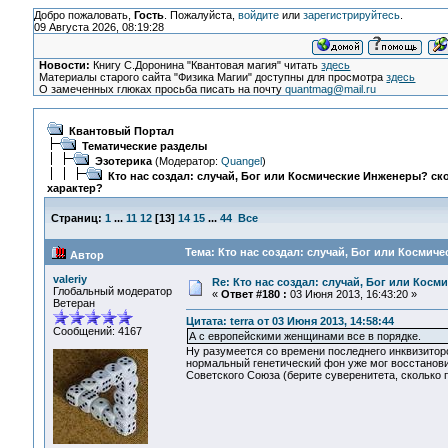
Добро пожаловать,
Гость
. Пожалуйста,
войдите
или
зарегистрируйтесь
.
09 Августа 2026, 08:19:28
Новости:
Книгу С.Доронина "Квантовая магия" читать
здесь
Материалы старого сайта "Физика Магии" доступны для просмотра
здесь
О замеченных глюках просьба писать на почту
quantmag@mail.ru
Квантовый Портал
Тематические разделы
Эзотерика
(Модератор:
Quangel
)
Кто нас создал: случай, Бог или Космические Инженеры? ско
характер?
Страниц:
1
...
11
12
[
13
]
14
15
...
44
Все
Тема: Кто нас создал: случай, Бог или Космич
Автор
valeriy
Re: Кто нас создал: случай, Бог или Косм
Глобальный модератор
«
Ответ #180 :
03 Июня 2013, 16:43:20 »
Ветеран
Цитата: terra от 03 Июня 2013, 14:58:44
Сообщений: 4167
А с европейскими женщинами все в порядке.
Ну разумеется со времени последнего инквизиторс
нормальный генетический фон уже мог восстанови
Советского Союза (берите суверенитета, сколько п