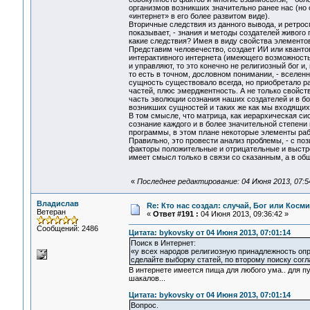
организмов возникших значительно ранее нас (но
«интернет» в его более развитом виде).
Вторичные следствия из данного вывода, и ретрос
показывает, - знания и методы создателей живого 
какие следствия? Имея в виду свойства элементов
Представим человечество, создает ИИ или квант
интерактивного интернета (имеющего возможность 
и управляют, то это конечно не религиозный бог и
то есть в точном, дословном понимании, - вселенн
сущность существовало всегда, но приобретало р
частей, плюс эмерджентность. А не только свойст
часть эволюции сознания наших создателей и в б
возникших сущностей и таких же как мы входящих
В том смысле, что матрица, как иерархическая си
сознание каждого и в более значительной степени
программы, в этом плане некоторые элементы раб
Правильно, это провести анализ проблемы, - с по
факторы положительные и отрицательные и выстр
имеет смысл только в связи со сказанным, а в о
«
Последнее редактирование: 04 Июня 2013, 07:5
Владислав
Re: Кто нас создал: случай, Бог или Косм
Ветеран
«
Ответ #191 :
04 Июня 2013, 09:36:42 »
Сообщений: 2486
Цитата: bykovsky от 04 Июня 2013, 07:01:14
Поиск в Интернет:
«у всех народов религиозную принадлежность оп
сделайте выборку статей, по второму поиску сог
В интернете имеется пища для любого ума.. для пу
шакалов...
Цитата: bykovsky от 04 Июня 2013, 07:01:14
Вопрос.