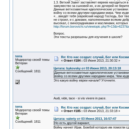
1.3. Ветхий Завет заставляет евреев находиться 
замужество за сыновей их, и их дочерей не берите
Данные ветхозаветные идеологические установки
войну со всеми другими народами мира. Чем иудеи
«…введёт тебя (еврейский народ) Господь, Бог тв
не строил, и с домами, наполненными всяким добр
высекал, с виноградниками и маслинами, которых 
http://forum.borovichi.ru/viewtopic.php?f=13&t=6237&
Вопрос.
Эти тексты разрешены для изучения в школе?
terra
Re: Кто нас создал: случай, Бог или Косм
Модератор своей темы
«
Ответ #184 :
03 Июня 2013, 21:30:32 »
Ветеран
Цитата: bykovsky от 03 Июня 2013, 20:13:18
Сообщений: 1811
Данные ветхозаветные идеологические установки
войну со всеми другими народами мира. Чем иуде
Это какую войну евреи начали? Уточните.
Audi, vide, tace - si vis vivere in pace.
terra
Re: Кто нас создал: случай, Бог или Косм
Модератор своей темы
«
Ответ #185 :
03 Июня 2013, 21:33:18 »
Ветеран
Цитата: valeriy от 03 Июня 2013, 16:57:47
Сообщений: 1811
Но есть другой вариант,
Войну начнет Ирак. Бомбой которую им помогли с