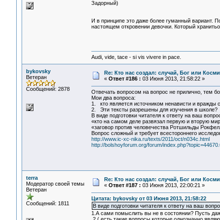
Задорный)
И в принципе это даже более гуманный вариант. П
настоящем откровении девочки. Который хранитьо
Audi, vide, tace - si vis vivere in pace.
bykovsky
Re: Кто нас создал: случай, Бог или Косм
Ветеран
«
Ответ #186 :
03 Июня 2013, 21:58:22 »
Сообщений: 2878
Отвечать вопросом на вопрос не прилично, тем б
Мои два вопроса:
1. кто является источником ненависти и вражды 
2. Эти тексты разрешены для изучения в школе?
В виде подготовки читателя к ответу на ваш вопр
«кто на самом деле развязал первую и вторую ми
«заговор против человечества Ротшильды Рокфе
Вопрос сложный и требует всестороннего исследо
http://www.ic-xc-nika.ru/texts/2011/oct/n034c.html
http://bolshoyforum.org/forum/index.php?topic=44670.
terra
Re: Кто нас создал: случай, Бог или Косм
Модератор своей темы
«
Ответ #187 :
03 Июня 2013, 22:00:21 »
Ветеран
Цитата: bykovsky от 03 Июня 2013, 21:58:22
Сообщений: 1811
В виде подготовки читателя к ответу на ваш вопр
1.А сами помыслить вы не в состоянии? Пусть да
2.( есть такие вопросы,которые однозначно явля