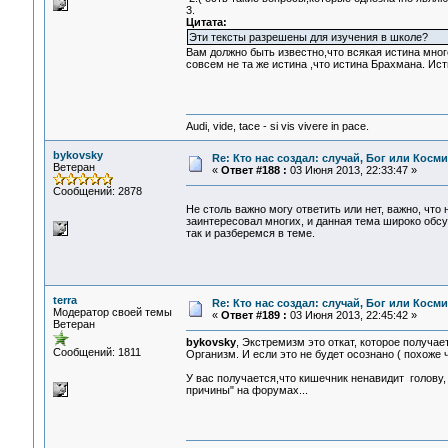
3.
Цитата:
Эти тексты разрешены для изучения в школе?
Вам должно быть известно,что всякая истина мног
совсем не та же истина ,что истина Брахмана. Ис
Audi, vide, tace - si vis vivere in pace.
bykovsky
Re: Кто нас создал: случай, Бог или Косм
Ветеран
«
Ответ #188 :
03 Июня 2013, 22:33:47 »
Сообщений: 2878
Не столь важно могу ответить или нет, важно, чт
заинтересовал многих, и данная тема широко обсуж
так и разберемся в теме.
terra
Re: Кто нас создал: случай, Бог или Косм
Модератор своей темы
«
Ответ #189 :
03 Июня 2013, 22:45:42 »
Ветеран
bykovsky
, Экстремизм это откат, которое получа
Сообщений: 1811
Организм. И если это не будет осознано ( похоже ч
У вас получается,что кишечник ненавидит голову, 
причины" на форумах...