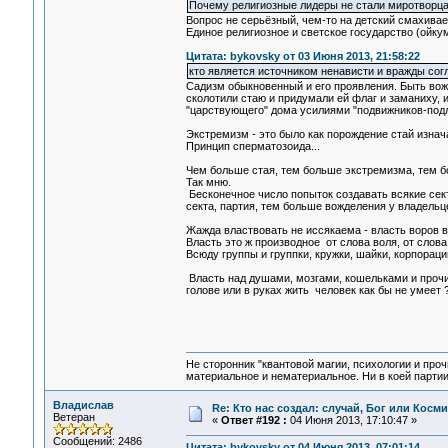
Почему религиозные лидеры не стали миротворц
Вопрос не серьёзный, чем-то на детский смахивает
Единое религиозное и светское государство (ойку
Цитата: bykovsky от 03 Июня 2013, 21:58:22
кто является источником ненависти и вражды сог
Садизм обыкновенный и его проявления. Быть вожа
сколотили стаю и придумали ей флаг и заманиху, и
"царствующего" дома усилиями "подвижников-подли
Экстремизм - это было как порождение стай изнач
Принцип сперматозоида...
Чем больше стая, тем больше экстремизма, тем б
Так мню.
Бесконечное число попыток создавать всякие сект
секта, партия, тем больше вожделения у владельц
Жажда властвовать не иссякаема - власть воров в 
Власть это ж производное от слова воля, от слова 
Всюду группы и группки, кружки, шайки, корпорац
Власть над душами, мозгами, кошельками и прочие 
голове или в руках жить человек как бы не умеет 
Не сторонник "квантовой магии, психологии и проч
материальное и нематериальное. Ни в коей партии
Владислав
Re: Кто нас создал: случай, Бог или Косм
Ветеран
«
Ответ #192 :
04 Июня 2013, 17:10:47 »
Сообщений: 2486
Цитата: bykovsky от 04 Июня 2013, 07:01:14