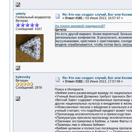
valeriy
Re: Кто нас создал: случай, Бог или Косм
Глобальный модератор
«
Ответ #181 :
03 Июня 2013, 16:57:47 »
Ветеран
На пороге мировой гражданской?
Сообщений: 4167
Цитата:
Но есть другой вариант, более вероятный. Больш
региональных конфликтов. В результате, возникне
мусульманами, христиане с христианами, соседи 
модель отрабатывается, чтобы потом быть запу
bykovsky
Re: Кто нас создал: случай, Бог или Косм
Ветеран
«
Ответ #182 :
03 Июня 2013, 17:57:49 »
Сообщений: 2878
Поиск в Интернете.
«библия книга разжигающая вражду по национальн
«Ученый Анатолий Долженко требует признать Ветх
«Ветхий Завет содержит откровенные пропаганду 
других национальных культур и внедрению в жизнь
««Комсомолка» писала о введении в школьную и в
ученый считают, что подобный предмет может тол
«Пропаганда исключительности и превосходства»
«Прокуратура пресекла пропаганду исключительно
«Признаки экстремизма в Библии, а также Факты ге
«Примеры лжи и обмана библии»
«Библия целиком и полностью посвящена пропага
«Признаки экстремизма в Библии:1 — Публичное оп