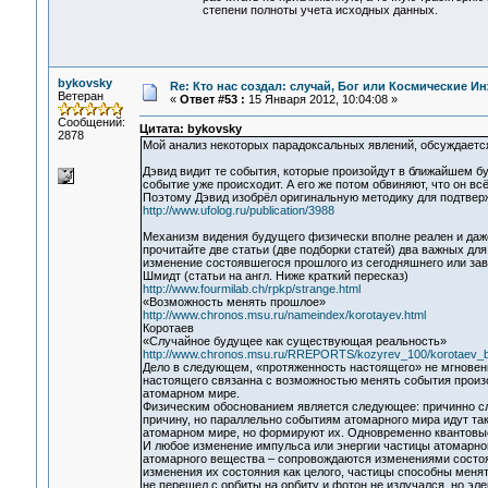
степени полноты учета исходных данных.
bykovsky
Re: Кто нас создал: случай, Бог или Космические И
Ветеран
«
Ответ #53 :
15 Января 2012, 10:04:08 »
Сообщений:
Цитата: bykovsky
2878
Мой анализ некоторых парадоксальных явлений, обсуждается
Дэвид видит те события, которые произойдут в ближайшем бу
событие уже происходит. А его же потом обвиняют, что он в
Поэтому Дэвид изобрёл оригинальную методику для подтверж
http://www.ufolog.ru/publication/3988
Механизм видения будущего физически вполне реален и даже
прочитайте две статьи (две подборки статей) два важных дл
изменение состоявшегося прошлого из сегодняшнего или зав
Шмидт (статьи на англ. Ниже краткий пересказ)
http://www.fourmilab.ch/rpkp/strange.html
«Возможность менять прошлое»
http://www.chronos.msu.ru/nameindex/korotayev.html
Коротаев
«Случайное будущее как существующая реальность»
http://www.chronos.msu.ru/RREPORTS/kozyrev_100/korotaev_
Дело в следующем, «протяженность настоящего» не мгновен
настоящего связанна с возможностью менять события произо
атомарном мире.
Физическим обоснованием является следующее: причинно сл
причину, но параллельно событиям атомарного мира идут та
атомарном мире, но формируют их. Одновременно квантовые
И любое изменение импульса или энергии частицы атомарног
атомарного вещества – сопровождаются изменениями состоян
изменения их состояния как целого, частицы способны меня
не перешел с орбиты на орбиту и фотон не излучался, но эл