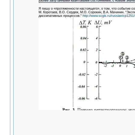
более запутанными квантовыми состояниями, с новым знач
Я пишу о «протяженности настоящего», о том, что событие со
М. Коротаев, В.О. Сердюк, М.О. Сорокин, В.А. Мачинин. “Э
диссипативных процессов.”
http://www.scgis.ru/russian/cp125