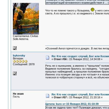
интерпретаций мгновенного взаимодействия и ... 
Что-то не помню такого у Козырева,
у него сиг
света. А из прошлого,т.е. из видимого с Земли пол
Сaementarius Civitas
Solis Aeterna
«Осенний Ангел прячется в дождях. В листве янтарн
bykovsky
Re: Кто нас создал: случай, Бог или Косм
Ветеран
«
Ответ #56 :
15 Января 2012, 14:34:08 »
Сообщений: 2878
Речь не о нынешнем, а именно о "прошлом" положе
Видимое положение бралось за середину, "сегодня
прошлых наблюдений, а прошлое положение бралос
Именно эта позиция звезды и ее «отзыв» я и назы
телескоп в «обратную сторону» и всё, но объяснен
Не знаю
Re: Кто нас создал: случай, Бог или Косм
Гость
«
Ответ #57 :
15 Января 2012, 21:20:16 »
Цитата: kuro от 15 Января 2012, 01:10:39
А как же задача трех тел? Пуанкаре доказал, что