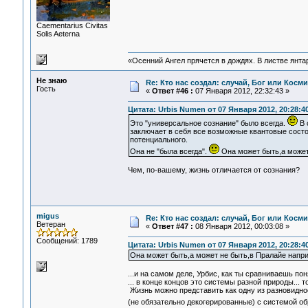
Сaementarius Civitas
Solis Aeterna
«Осенний Ангел прячется в дождях. В листве янтарн
Не знаю
Re: Кто нас создал: случай, Бог или Косм
Гость
«
Ответ #46 :
07 Января 2012, 22:32:43 »
Цитата: Urbis Numen от 07 Января 2012, 20:28:4
Это "универсальное сознание" было всегда.
В 
заключает в себя все возможные квантовые состо
потенциального.
Она не "была всегда".
Она может быть,а может 
Чем, по-вашему, жизнь отличается от сознания?
migus
Re: Кто нас создал: случай, Бог или Косм
Ветеран
«
Ответ #47 :
08 Января 2012, 00:03:08 »
Сообщений: 1789
Цитата: Urbis Numen от 07 Января 2012, 20:28:4
Она может быть,а может не быть,в Пралайе наприм
...и на самом деле, Урбис, как ты сравниваешь по
... в конце концов это системы разной природы... 
Жизнь можно представить как одну из разновидно
(не обязательно декогерированные) с системой об