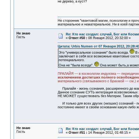
не дерево, а куст?
Не сторонник "квантовой магии, психологии и проч
материальное и нематериальное. Ни в коей партии
Не знаю
Re: Кто нас создал: случай, Бог или Косм
Гость
«
Ответ #50 :
08 Января 2012, 20:32:00 »
Цитата: Urbis Numen от 07 Января 2012, 20:28:4
Это "универсальное сознание" было всегда.
В 
заключает в себя все возможные квантовые состо
потенциального.
Она не "была всегда".
Она может быть,а может 
ПРАЛАЙЯ — в космологии индуизма — периодическо
исключением достигших полного освобожден
материального (связываемого с Брахмой — см.) и
Пралайя - жизнь сознания, расширенного до макс
Данное сознание СУТЬ интеграция всевозможных ж
НЕ МОЖЕТ существовать без Материи. Таким образом
И только для всех других (низших) сознаний - по
постоянно имеют в своём основании какую-либо ж
Не знаю
Re: Кто нас создал: случай, Бог или Косм
Гость
«
Ответ #51 :
14 Января 2012, 01:48:15 »