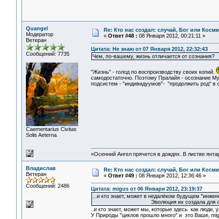
Quangel
Re: Кто нас создал: случай, Бог или Косм
Модератор
«
Ответ #48 :
08 Января 2012, 00:21:11 »
Ветеран
Цитата: Не знаю от 07 Января 2012, 22:32:43
Сообщений: 7735
Чем, по-вашему, жизнь отличается от сознания?
"Жизнь" - голод по воспроизводству своих копий.
самодостаточно. Поэтому Пралайя - осознание Му
подсистем - "индивидуумов"- "продолжить род" в 
Сaementarius Civitas
Solis Aeterna
«Осенний Ангел прячется в дождях. В листве янтарн
Владислав
Re: Кто нас создал: случай, Бог или Косм
Ветеран
«
Ответ #49 :
08 Января 2012, 12:36:46 »
Сообщений: 2486
Цитата: migus от 06 Января 2012, 23:19:37
...и кто знает, может в недалёком будущем "инже
Эволюция их создала для своей о
..и кто знает, может мы, которые здесь как люди, 
У Природы "циклов прошло много" и это Ваше, mi