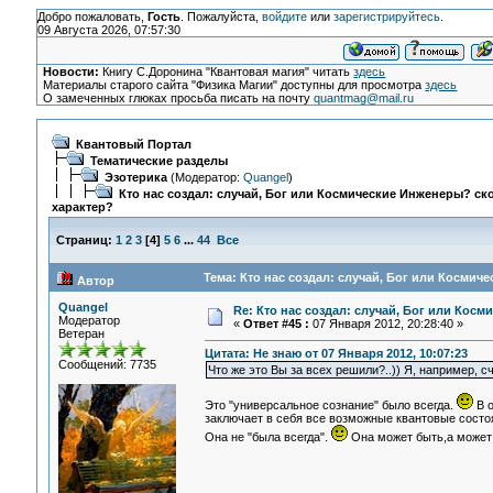
Добро пожаловать,
Гость
. Пожалуйста,
войдите
или
зарегистрируйтесь
.
09 Августа 2026, 07:57:30
Новости:
Книгу С.Доронина "Квантовая магия" читать
здесь
Материалы старого сайта "Физика Магии" доступны для просмотра
здесь
О замеченных глюках просьба писать на почту
quantmag@mail.ru
Квантовый Портал
Тематические разделы
Эзотерика
(Модератор:
Quangel
)
Кто нас создал: случай, Бог или Космические Инженеры? ско
характер?
Страниц:
1
2
3
[
4
]
5
6
...
44
Все
Тема: Кто нас создал: случай, Бог или Космич
Автор
Quangel
Re: Кто нас создал: случай, Бог или Косм
Модератор
«
Ответ #45 :
07 Января 2012, 20:28:40 »
Ветеран
Цитата: Не знаю от 07 Января 2012, 10:07:23
Сообщений: 7735
Что же это Вы за всех решили?..)) Я, например, с
Это "универсальное сознание" было всегда.
В о
заключает в себя все возможные квантовые состоя
Она не "была всегда".
Она может быть,а может 