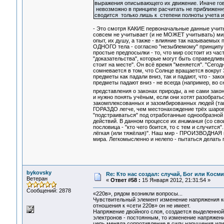
выражения описывающего их движение. Иначе гово
невозможно в принципе расчитать не приближенн
сводится только лишь к степени полноты учета 
- Это смотря КАКИЕ первоначальные данные учитыв
совсем не учитывает (и не МОЖЕТ учитывать) ми
опыт, их душу, а также - влияние так называемых
ОДНОГО тела - согласно "незыблемому" принципу 
простые предпосылки - то, что мир состоит из час
"доказательства", которые могут быть справедливы
стоит на месте". Он всё время "меняется". "Сегодня
сомневается в том, что Солнце вращается вокруг З
предметы как падали вниз, так и падают, что - з
предметы падают вниз - не всегда (например, во сн
представления о законах природы, а не сами зак
и нужно понять учёным, если они хотят разобратьс
закомплексованных и зазомбированных людей (таки
ГОРАЗДО легче, чем местонахождение трёх шаров 
"подстраиваться" под отработанные однообразной
действий. В данном процессе их
внимания
(со сво
пословица - "кто чего боится, то с тем и случится
лёгкая (или тяжёлая)". Наш мир - ПРОИЗВОДНАЯ н
мира. Легкомысленно и нелепо - пытаться делать 
bykovsky
Re: Кто нас создал: случай, Бог или Косм
Ветеран
«
Ответ #58 :
15 Января 2012, 21:31:54 »
Сообщений: 2878
«220в», рядом возникли вопросы...
Чувствительный элемент изменение напряжения ко
отношения к «сети 220в» он не имеет.
Напряжение двойного слоя, создается выделенной
электронов - постоянным, то изменение напряжени
цепь меняла сопротивление в силу нарушения или