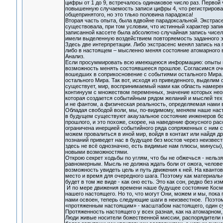
цифры от 1 до 9, встречалось одинаковое число раз. Первой
повышенную случаемость записи цифры 4, что регистрировал
общепринятого, но это тлько половина парадокса!
Вторая часть опыта, была вдвойне парадоксальной. Экстрасе
существовала, при том условии, что истинный характер запис
записанной кассете была абсолютно случайная запись чисел
имели выделенную воздействием повторяемость заданного эк
Здесь две интерпретации. Либо экстрасенс менял запись на
либо в настоящем – мысленно меняя состояние атомарного 
Анализ.
Если просуммировать всю имеющеюся информацию: опыты гр
возможность менять состоявшееся прошлое. Согласимся очен
вошедших в соприкосновение с событиями остального Мира.
остального Мира. Так вот, исходя из приведенного, выдели
существует, мир, воспринимаемый нами как область намерений
континуум с множеством переменных, значение которых нео
которая создается событийным рядом желаний и мыслей те
и не фантом, а физическая реальность, определяемая нами 
Обладая свободой воли, мы, по-видимому, меняем наше наст
в будущем существуют акаузальное состояние инженеров бог
прошлого, и это похоже, скорее, на наведение фокусного р
ограничена инерцией событийного ряда сопряженных с ним 
можем провалиться в иной мир, войдя в контакт или найдя д
познаний приведет нас в будущее без мостов через неизве
здесь не всё однозначно, есть видимые нам плюсы, минусы)
новыми возможностями.
Открою секрет ходьбы по углям, что бы не обжечься - нельз
равномерным. Мысль не должна ждать боли от ожога, человеч
возможность увидеть цель и путь движения к ней. На квант
место и время для очередного шага. Поэтому как материаль
будет в том же виде - как оно есть. Это как сон, редко без
И по мере движения времени наше будущее состояние Косми
нашего настоящего. Но то, что могут Они, можем и мы, пока
нами освоен, теперь следующие шаги в неизвестное. Поэтому
«протяженным настоящим» - масштабом настоящего, один суще
Протяженность настоящего у всех разная, как на атомарном, 
Люди живые носители божественной миссии, распорядители 