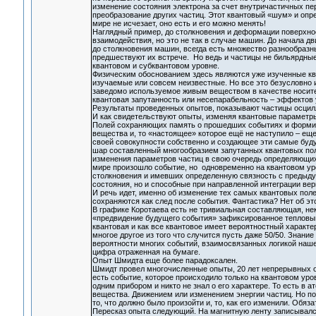
изменение состояния электрона за счет внутричастичных пе
преобразование других частиц. Этот квантовый «шум» и опр
мире не исчезает, оно есть и его можно менять!
Наглядный пример, до столкновения и деформации поверхно
взаимодействия, но это не так в случае машин. До начала д
до столкновения машин, всегда есть множество разнообразны
предшествуют их встрече. Но ведь и частицы не бильярдны
квантовом и субквантовом уровне.
Физическим обоснованием здесь являются уже изученные ква
изучаемые или совсем неизвестные. Но все это безусловно и
заведомо используемое живым веществом в качестве носите
квантовая запутанность или несепарабельность – эффектов 
Результаты проведенных опытов, показывают частицы осцилл
И как свидетельствуют опыты, изменяя квантовые параметры
Полей сохраняющих память о прошедших событиях и формир
вещества и, то «настоящее» которое ещё не наступило – еще
своей совокупности собственно и создающее эти самые буду
шар составленный многообразием запутанных квантовых пол
изменения параметров частиц в свою очередь определяющих 
мире произошло событие, но одновременно на квантовом ур
столкновения и имевших определенную связность с предыд
состояния, но и способные при направленной интеграции вер
И речь идет, именно об изменение тех самых квантовых пол
сохраняются как след после события. Фантастика? Нет об э
В графике Коротаева есть не тривиальная составляющая, нек
«предвидение будущего события» зафиксированное тепловым
квантовая и как все квантовое имеет вероятностный характе
многое другое из того что случится пусть даже 50/50. Знание
вероятности многих событий, взаимосвязанных логикой наш
цифра отраженная на бумаге.
Опыт Шмидта еще более парадоксален.
Шмидт провел многочисленные опыты, 20 лет непрерывных о
есть событие, которое происходило только на квантовом уро
одним прибором и никто не знал о его характере. То есть в
вещества. Движением или изменением энергии частиц. Но 
то, что должно было произойти и, то, как его изменили. Обяз
Пересказ опыта следующий. На магнитную ленту записывалс