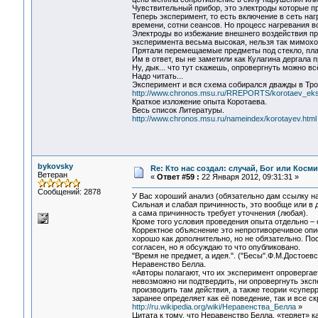
Чувствительный прибор, это электроды которые п
Теперь эксперимент, то есть включение в сеть наг
времени, сотни сеансов. Но процесс нагревания в
Электроды во избежание внешнего воздействия пр
эксперимента весьма высокая, нельзя так мимоход
Прятали перемещаемые предметы под стекло, пласт
Им в ответ, вы не заметили как Кулагина дергала 
Ну, дык... что тут скажешь, опровергнуть можно вс
Надо читать...
Эксперимент и вся схема собирался дважды в Тро
http://www.chronos.msu.ru/RREPORTS/korotaev_eksp
Краткое изложение опыта Коротаева.
Весь список Литературы.
http://www.chronos.msu.ru/nameindex/korotayev.html
bykovsky
Re: Кто нас создал: случай, Бог или Косм
Ветеран
«
Ответ #59 :
22 Января 2012, 09:31:31 »
Сообщений: 2878
У Вас хороший анализ (обязательно дам ссылку на
Сильная и слабая причинность, это вообще или в 
а сама причинность требует уточнения (любая).
Кроме того условия проведения опыта отдельно – 
Корректное объяснение это непротиворечивое опи
хорошо как дополнительно, но не обязательно. По
согласен, но я обсуждаю то что опубликовано.
"Время не предмет, а идея.". ("Бесы".Ф.М.Достоевс
Неравенство Белла.
«Авторы полагают, что их эксперимент опровергае
невозможно ни подтвердить, ни опровергнуть экс
производить там действия, а также теории «супе
заранее определяет как её поведение, так и все 
http://ru.wikipedia.org/wiki/Неравенства_Белла
»
Цитата к тому, что Неравенство Белла, «теряет» 