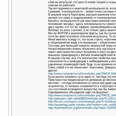
себе их результат это просто новая теория и «с
совсем не работают.
Так вот вернемся к квантовой нелокальности, кот
Сравним: «нелокальность - любая точка системы 
В анализе опыта Коротаева, распространение этог
автора это шире и подразумевает и «нелокальным
Касаясь нелокальности как пространственной свя
положения звезды», здесь «нелокальность» имеет
двух щелях это тот же эффект, проявляющийся как
Вообще, во всех случаях, а не только здесь квант
Мы же ФОРУМ и анализируем факты, как бы пытаяс
хотя бы аристотелевое описание результата. То ест
Мной имелось в виду то, что если строго, «протя
в общепринятом виде это буквально – объяснение 
Поэтому для большей полноты затронутой темы не
Непротиворечиво можно объяснить все три опыта: 
через пространство (опыт Козырева и опыт на дв
машины) приводящую к физике взаимодействия вч
В нашем случае, все эти магические свойства про
совокупности и приводящим к наблюдаемым у них 
удаленных взаимодействий, будь то во времени ил
Само собой это же объясняет: Коротаева, Шмидта
другие.
http://www.computerra.ru/forum/index.php?PAGE
Если кратко изложить суть идеи то: частица это м
Пространство предполагается делимым до бескон
жесткие – отсюда мгновенность связи или даже о
осциллятор, то «вчера» сохраняется в структуре 
это состояние атомарного вещества, как бы закр
Одновременно обсуждение идет на форумах:
http://www.computerra.ru/forum/index.php?PAGE
http://galspace.spb.ru/phpBB2/viewtopic.php?f=12
http://forum.cosmoport.com/viewtopic.php?t=1515&
http://quantmag.ppole.ru/index.php?option=com_smf&
http://bolshoyforum.org/forum/index.php?topic=11900