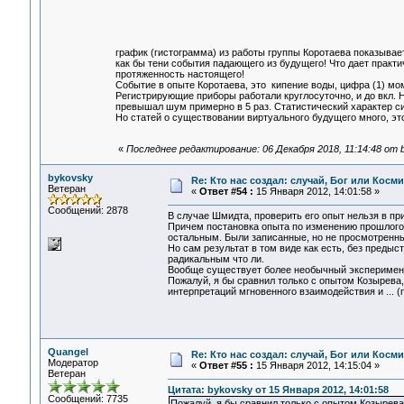
график (гистограмма) из работы группы Коротаева показывает
как бы тени события падающего из будущего! Что дает практ
протяженность настоящего!
Событие в опыте Коротаева, это кипение воды, цифра (1) мо
Регистрирующие приборы работали круглосуточно, и до вкл. Н
превышал шум примерно в 5 раз. Статистический характер с
Но статей о существовании виртуального будущего много, эт
«
Последнее редактирование: 06 Декабря 2018, 11:14:48 от 
bykovsky
Re: Кто нас создал: случай, Бог или Косм
Ветеран
«
Ответ #54 :
15 Января 2012, 14:01:58 »
Сообщений: 2878
В случае Шмидта, проверить его опыт нельзя в пр
Причем постановка опыта по изменению прошлого,
остальным. Были записанные, но не просмотренные 
Но сам результат в том виде как есть, без предыс
радикальным что ли.
Вообще существует более необычный эксперимент
Пожалуй, я бы сравнил только с опытом Козырева,
интерпретаций мгновенного взаимодействия и ... (
Quangel
Re: Кто нас создал: случай, Бог или Косм
Модератор
«
Ответ #55 :
15 Января 2012, 14:15:04 »
Ветеран
Цитата: bykovsky от 15 Января 2012, 14:01:58
Сообщений: 7735
Пожалуй, я бы сравнил только с опытом Козырева,