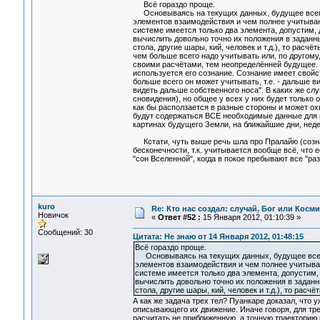
Всё гораздо проще.
Основываясь на текущих данных, будущее всегда
элементов взаимодействия и чем полнее учитываю
системе имеется только два элемента, допустим, 
вычислить довольно точно их положения в заданн
стола, другие шары, кий, человек и т.д.), то расч
чем больше всего надо учитывать или, по друго
своими расчётами, тем неопределённей будущее. 
используется его сознание. Сознание имеет свойс
больше всего он может учитывать, т.е. - дальше в
видеть дальше собственного носа". В каких же с
сновидения), но общее у всех у них будет только 
как бы расползается в разные стороны и может о
будут содержаться ВСЕ необходимые данные для 
картинах будущего Земли, на ближайшие дни, недел
Кстати, чуть выше речь шла про Пралайю (сознан
бесконечности, т.к. учитывается вообще всё, что
"сон Вселенной", когда в покое пребывают все "раз
kuro
Re: Кто нас создал: случай, Бог или Косм
Новичок
«
Ответ #52 :
15 Января 2012, 01:10:39 »
Сообщений: 30
Цитата: Не знаю от 14 Января 2012, 01:48:15
Всё гораздо проще.
Основываясь на текущих данных, будущее всегда
элементов взаимодействия и чем полнее учитыва
системе имеется только два элемента, допустим,
вычислить довольно точно их положения в задан
стола, другие шары, кий, человек и т.д.), то рас
А как же задача трех тел? Пуанкаре доказал, что
описывающего их движение. Иначе говоря, для тр
расчитать не приближенную, а точную траекторию