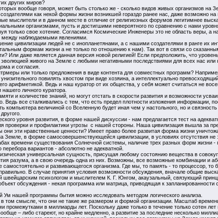
их других миров?
торых вообще говоря, может быть столько же - сколько видов живых организмов на З
создателями как некой формы жизни возникшей гораздо ранее нас, даже возможно на 
ные мыслители и в данном месте в отличие от религиозных форумов легитимнее выск
альными организмами, пусть и достигшими невероятного по сравнению с нами уровня 
уя только свое хотение. Согласимся Космические Инженеры это не область веры, а н
й между наблюдаемыми явлениями.
ение цивилизации людей не с инопланетянами, а с нашими создателями в ранге их ин
альным формам жизни а не только по отношению к нам). Так вот в связи со сказанным
и? Или даже является данная версия новой религией! Если предположить, что уровен
 эволюцией живого на Земле с любыми негативными последствиями для всех нас или к
ома и согласия.
трмеры или только предложения в виде контента для совместных программ? Например
го унизительного повилять хвостом при виде хозяина, а интеллектуально превосходящи
его арифметикой. Ведь и наш куратор от их общества, у себя может считаться не восем
 нашего личного куратора.
амяти и количестве знаний, но могут отстать в скорости развития и возможности усваи
о. Ведь все сталкивались с тем, что есть предел плотности изложения информации, п
ь компьютера величиной со Вселенную будет иная чем у настольного, но и связность 
 другого.
ского уровня развития, в форме нашей дискуссии - нам предлагается тест на адекват
ля проверки и профилактики угрозы с нашей стороны. Наша цивилизация вышла за пре
 они эти нравственные ценности? Имеет право более развитая форма жизни уничтожа
на Земле, в форме самосовершенствующейся цивилизации, в условиях отсутствия не з
бах времени существования Солнечной системы, наличие трех разных форм жизни - 
 перебора вариантов - абсолютно не адекватной.
физическая универсальная сущность, присущая любому состоянию вещества в совокуп
тия разума, а в свою очередь одна из них. Возможны, все возможные комбинации и а
 самостоятельно и развивающегося организма. Где мы, то память - то процессор, то бо
правильно. В случае принятия условия возможности обсуждения, вначале общие выск
й швейцарским психологом и мыслителем К. Г. Юнгом, акаузальный, связующий принци
объект обсуждения - некая программа или матрица, приводящая к запланированности 
й Ум нашей программы бытия можно исследовать методом логического анализа.
и, в том смысле, что они не такие же размером и формой организации. Масштаб времен
и промежутками в миллиарды лет. Поскольку даже только в течение только сотен лет
ообще – либо стареют, но крайне медленно, а развитие за последние несколько милли