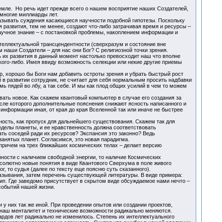
емле. Но речь идет прежде всего о нашем восприятие наших Создателей,
многие миллиарды лет.
азывать суждения касающиеся научности подобной гипотезы. Поскольку
развития, тем не менее, создают что-либо затрачивая время и ресурсы –
аучное знание – с постановкой проблемы, накоплением информации и
теллектуальной трансцендентности (сверхразум и состояние вне
 наши Создатели – для нас они Бог? С религиозной точки зрения.
ь их развития в данный момент настолько превосходит наш что вполне
ого-либо. Имея ввиду возможность селекции или некие другие приемы
, хорошо бы Боги нам добавить остроты зрения и убрать быстрый рост
й в развитии сотрудник, не считает для себя нормальным просить надбавки
ь пядей во лбу, а так себе. И мы как плод общих усилий в чем то можем
вать новое. Как скажем квантовый компьютер в случае его создания за
осле которого дополнительные пояснения снижают ясность написанного и
информации иная, от края до края Вселенной так или иначе не быстрее
ность, как пропуск для дальнейшего существования. Скажем так для
делы планеты, и ее нравственность должна соответствовать
ть соседей ради их ресурсов? Экспансия это законно? Ведь
анятых планет. Согласимся, это новая парадигма.
причем на трех ближайших космических телах – делает версию
ности с наличием свободной энергии, то наличие Космических
бсолютно новые понятия в виде Квантового Сверхума в поле живого
г, то судья (далее по тексту еще поясню суть сказанного).
азывания, затем перечень существующей литературы. В виде примера:
п. Где заведомо присутствует в скрытом виде обсуждаемое нами нечто –
событий нашей жизни.
и у них так же иной. При проведении опытов или создании проектов,
 наш менталитет и технические возможности радикально меняются.
ардов лет радикально не изменилось. Степень их интеллектуального