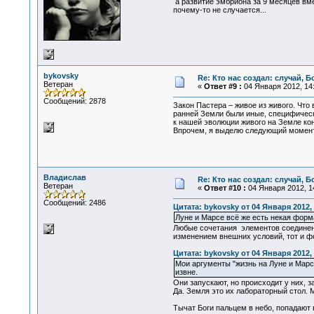
а развитие эмбриона за 9 месяцев вмещ
почему-то не случается...
bykovsky
Re: Кто нас создал: случай, 
Ветеран
«
Ответ #9 :
04 Января 2012, 14:
Сообщений: 2878
Закон Пастера – живое из живого. Что
ранней Земли были иные, специфически
к нашей эволюции живого на Земле кон
Впрочем, я выделю следующий момент,
Владислав
Re: Кто нас создал: случай, 
Ветеран
«
Ответ #10 :
04 Января 2012, 14
Сообщений: 2486
Цитата: bykovsky от 04 Января 2012, 
Луне и Марсе всё же есть некая форма
Любые сочетания элементов соединени
изменением внешних условий, тот и ф
Цитата: bykovsky от 04 Января 2012, 
Мои аргументы "жизнь на Луне и Марс
извне.
Они запускают, но происходит у них, з
Да. Земля это их лабораторный стол.
Тычат Боги пальцем в небо, попадают в