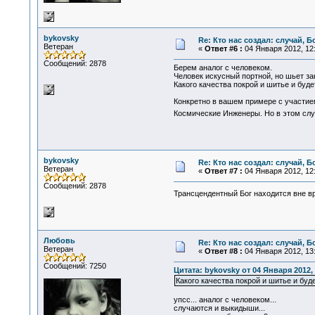
bykovsky
Re: Кто нас создал: случай, 
Ветеран
«
Ответ #6 :
04 Января 2012, 12:
Сообщений: 2878
Берем аналог с человеком.
Человек искусный портной, но шьет зака
Какого качества покрой и шитье и буд
Конкретно в вашем примере с участием
Космические Инженеры. Но в этом слу
bykovsky
Re: Кто нас создал: случай, 
Ветеран
«
Ответ #7 :
04 Января 2012, 12:
Сообщений: 2878
Трансцендентный Бог находится вне вре
Любовь
Re: Кто нас создал: случай, 
Ветеран
«
Ответ #8 :
04 Января 2012, 13:
Сообщений: 7250
Цитата: bykovsky от 04 Января 2012, 
Какого качества покрой и шитье и бу
упсс... аналог с человеком...
случаются и выкидыши...