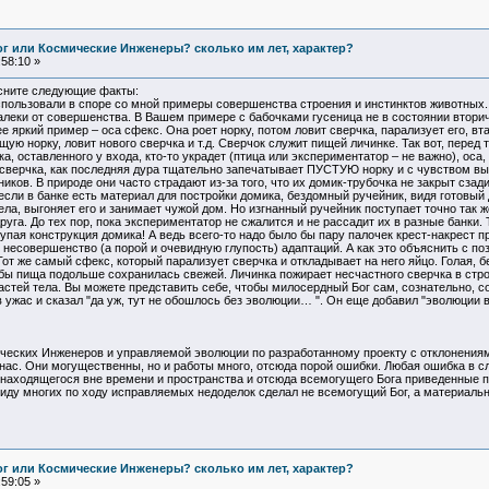
Бог или Космические Инженеры? сколько им лет, характер?
58:10 »
ясните следующие факты:
пользовали в споре со мной примеры совершенства строения и инстинктов животных.
леки от совершенства. В Вашем примере с бабочками гусеница не в состоянии вторич
 яркий пример – оса сфекс. Она роет норку, потом ловит сверчка, парализует его, вта
ую норку, ловит нового сверчка и т.д. Сверчок служит пищей личинке. Так вот, перед 
ка, оставленного у входа, кто-то украдет (птица или экспериментатор – не важно), оса
о сверчка, как последняя дура тщательно запечатывает ПУСТУЮ норку и с чувством вып
иков. В природе они часто страдают из-за того, что их домик-трубочка не закрыт сзади
сли в банке есть материал для постройки домика, бездомный ручейник, видя готовый д
а, выгоняет его и занимает чужой дом. Но изгнанный ручейник поступает точно так же:
руга. До тех пор, пока экспериментатор не сжалится и не рассадит их в разные банки
глупая конструкция домика! А ведь всего-то надо было бы пару палочек крест-накрест 
несовершенство (а порой и очевидную глупость) адаптаций. А как это объяснить с п
т же самый сфекс, который парализует сверчка и откладывает на него яйцо. Голая, 
тобы пища подольше сохранилась свежей. Личинка пожирает несчастного сверчка в стр
стей тела. Вы можете представить себе, чтобы милосердный Бог сам, сознательно, с
ужас и сказал "да уж, тут не обошлось без эволюции… ". Он еще добавил "эволюции во
ческих Инженеров и управляемой эволюции по разработанному проекту с отклонения
нас. Они могущественны, но и работы много, отсюда порой ошибки. Любая ошибка в 
го находящегося вне времени и пространства и отсюда всемогущего Бога приведенные
виду многих по ходу исправляемых недоделок сделал не всемогущий Бог, а материаль
Бог или Космические Инженеры? сколько им лет, характер?
59:05 »