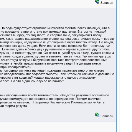
Записан
 Но ведь существует огромное множество фактов, показывающих, что в
но преодолеть препятствие при помощи паутинки. В этом нет никакой
скивает в норку, откладывает на сверчка яйцо, закупоривает норку
тем, как втащить парализованного сверчка, оса осматривает норку – все ли
, выйдя из норы, недоуменно ищет сверчка в окрестностях входа. Не найдя,
олненного долга уходит. Если инстинкт осы сотворил Бог, то почему так
. Если посадить в банку двух ручейников – одного в домике, другого без,
омик, не желает трудиться. Он лезет в чужой домик сзади, кусает хозяина
 лезет сзади в домик, кусает и выгоняет захватчика. Так они по кругу до
. Только тогда бездомный ручейник все-таки построит себе собственный
приклеить, чтобы предотвратить вторжение сзади. Не догадываются.
озиций креационизма?
беспомощная личинка начинает пожирать парализованного, но живого
ого определенной последовательности – так, чтобы он как можно дольше не
отворил этот кошмар? Когда я рассказал это одному знакомому
 зле". Но это в данном случае не важно."
ми и упрощениями по обстоятельствам, общества разумных организмов
случае всемогущего не возможна по определению. Причем наличие
 примеры не отменяют. Например, Космические Инженеры могли быть
ная форма разума.
Записан