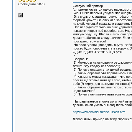
Сообщений: 2878
Следующий пример.
"...пример касается одного насекомог
Биб. Он же первым увидел, что она ум
Эта моль откладывает около трёхсот я
формой крохотные свечки с заострённы
на клей, который сама же и выделяет.
Это всё удивительно, но ещё удивитель
пытаются через неё перебраться. Но, о
мягкую подушку. Шаг за шагом они пре
делают шёлковые «подушечки». Если гу
пространство – и всё!
Но если гусениц посадить внутрь забо
просто будут сворачивать в сторону. 
ОДИН-ЕДИНСТВЕННЫЙ (!) раз».
-
Вопросы:
1) Можно ли на основании эволюционно
ложить эту кладку без забора?)
2) Почему она для этих целей решила
3) Каким образом эта первая моль смог
4) Как моль могла догадаться, что ее
плести щелковые нити для того, чтобы
себе (!) кирку, для разрушения стены)?
5) Каким образом первое потомство мол
недостаточно?
6) Почему они плетут нить только оди
-
Напрашивается вполне логичный вывод 
должны были уметь выкладывать свой п
http://www.evolbiol.ru/discussion.htm
Любопытный пример на тему "происхо