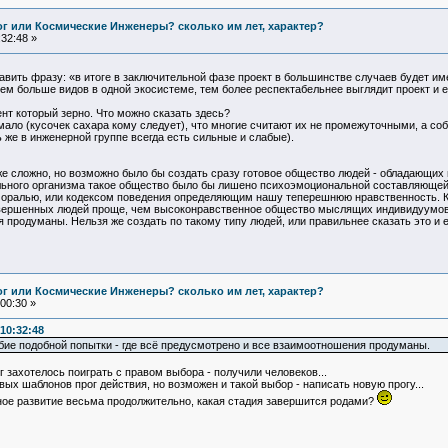
Бог или Космические Инженеры? сколько им лет, характер?
32:48 »
вить фразу: «в итоге в заключительной фазе проект в большинстве случаев будет име
чем больше видов в одной экосистеме, тем более респектабельнее выглядит проект и 
нт который зерно. Что можно сказать здесь?
ало (кусочек сахара кому следует), что многие считают их не промежуточными, а с
же в инженерной группе всегда есть сильные и слабые).
е сложно, но возможно было бы создать сразу готовое общество людей - обладающи
льного организма такое общество было бы лишено психоэмоциональной составляющей (
моралью, или кодексом поведения определяющим нашу теперешнюю нравственность. Ко
совершенных людей проще, чем высоконравственное общество мыслящих индивидуумов. 
продуманы. Нельзя же создать по такому типу людей, или правильнее сказать это и е
Бог или Космические Инженеры? сколько им лет, характер?
00:30 »
10:32:48
бие подобной попытки - где всё предусмотрено и все взаимоотношения продуманы.
г захотелось поиграть с правом выбора - получили человеков...
вых шаблонов прог действия, но возможен и такой выбор - написать новую прогу...
бное развитие весьма продолжительно, какая стадия завершится родами?