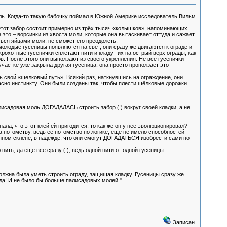
моль. Когда-то такую бабочку поймал в Южной Америке исследователь Вильм
 Этот забор состоит примерно из трёх тысяч «колышков», напоминающих
то – ворсинки из хвоста моли, которые она вытаскивает оттуда и сажает
ться яйцами моли, не сможет его преодолеть.
молодые гусеницы появляются на свет, они сразу же двигаются к ограде и
крохотные гусенички сплетают нити и кладут их на острый верх ограды, как
. После этого они выползают из своего укрепления. Не все гусенички
частке уже закрыла другая гусеница, она просто проползает это
ть свой «шёлковый путь». Всякий раз, наткнувшись на ограждение, они
ласно инстинкту. Они были созданы так, чтобы плести шёлковые дорожки
исадовая моль ДОГАДАЛАСЬ строить забор (!) вокруг своей кладки, а не
ала, что этот клей ей пригодится, то как же он у нее эволюционировал?
а потомству, ведь ее потомство по логике, еще не имело способностей
енном склепе, в надежде, что они смогут ДОГАДАТЬСЯ изобрести сами по
ить, да еще все сразу (!), ведь одной нити от одной гусеницы
олжна была уметь строить ограду, защищая кладку. Гусеницы сразу же
да! И не было бы больше палисадовых молей."
Записан