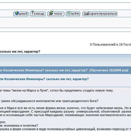
0 Пользователей и 19 Госте
колько им лет, характер?
или Космические Инженеры? сколько им лет, характер? (Прочитано 1511649 раз)
 или Космические Инженеры? сколько им лет, характер?
е темы "жизни на Марсе и Луне", хотел бы предложить создать новую тему.
т ранее обсуждавшихся инопланетян или трансцендентного Бога?
не и Марсе всё же есть некая форма жизни, конечно, это будет небелковая жизнь. Но
епцией мироздания. С присущей каждому разуму универсальной, объективной разновид
ия и осознающая себя частью Мироздания, понимающих значение математического ан
рос.
ак экономика и политика?
разума и форм сознания в виде полномасштабных цивилизаций, возможен переход от 