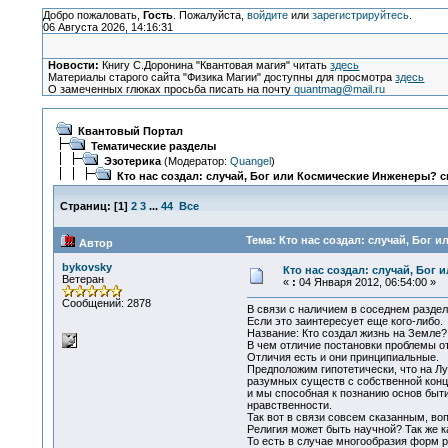
Добро пожаловать,
Гость
. Пожалуйста,
войдите
или
зарегистрируйтесь
.
06 Августа 2026, 14:16:31
Новости:
Книгу С.Доронина "Квантовая магия" читать
здесь
Материалы старого сайта "Физика Магии" доступны для просмотра
здесь
О замеченных глюках просьба писать на почту
quantmag@mail.ru
Квантовый Портал
Тематические разделы
Эзотерика
(Модератор:
Quangel
)
Кто нас создал: случай, Бог или Космические Инженеры? с
Страниц:
[
1
]
2
3
...
44
Все
Тема: Кто нас создал: случай, Бог 
Автор
bykovsky
Кто нас создал: случай, Бог
Ветеран
«
:
04 Января 2012, 06:54:00 »
Сообщений: 2878
В связи с наличием в соседнем раздел
Если это заинтересует еще кого-либо.
Название: Кто создал жизнь на Земле?
В чем отличие постановки проблемы о
Отличия есть и они принципиальные.
Предположим гипотетически, что на Лу
разумных существ с собственной конц
и мы способная к познанию основ быт
нравственности.
Так вот в связи совсем сказанным, воп
Религия может быть научной? Так же к
То есть в случае многообразия форм 