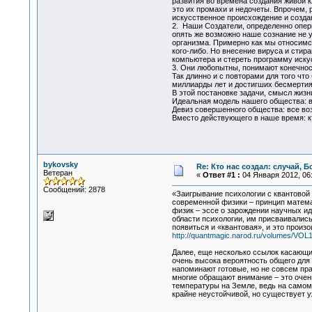
развития во времена создания живой 
это их промахи и недочеты. Впрочем, 
искусственное происхождение и создан
2. Наши Создатели, определенно опери
опять же возможно наше сознание не у
организма. Примерно как мы относимс
кого-либо. Но внесение вируса и сти
компьютера и стереть программу искус
3. Они любопытны, понимают конечнос
Так длинно и с повторами для того чт
миллиарды лет и достигших бесмертия
В этой постановке задачи, смысл жизн
Идеальная модель нашего общества: вс
Девиз совершенного общества: все в
Вместо действующего в наше время: кт
bykovsky
Re: Кто нас создал: случай, 
Ветеран
«
Ответ #1 :
04 Января 2012, 06:
Сообщений: 2878
«Заигрывание психологии с квантовой
современной физики – принцип матема
физик – эссе о зарождении научных ид
области психологии, им присваивалис
появиться и «квантовая», и это произ
http://quantmagic.narod.ru/volumes/VOL
Далее, еще несколько ссылок касающих
очень высока вероятность общего для 
напоминают готовые, но не совсем пра
многие обращают внимание – это очень
температуры на Земле, ведь на самом
крайне неустойчивой, но существует 