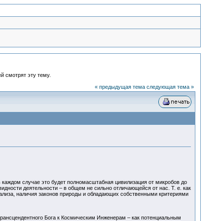
й смотрят эту тему.
« предыдущая тема
следующая тема »
 в каждом случае это будет полномасштабная цивилизация от микробов до
ности деятельности – в общем не сильно отличающейся от нас. Т. е. как
ализа, наличия законов природы и обладающих собственными критериями
трансцендентного Бога к Космическим Инженерам – как потенциальным