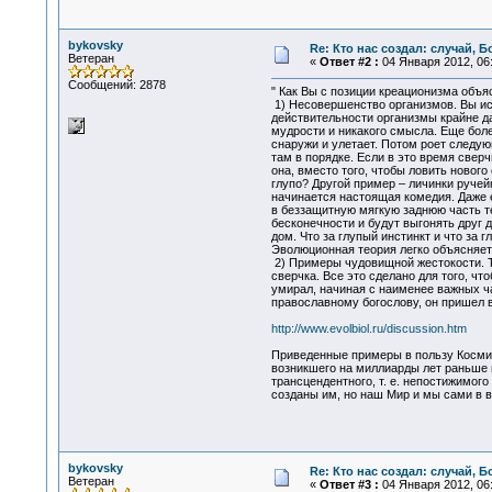
bykovsky
Re: Кто нас создал: случай, 
Ветеран
«
Ответ #2 :
04 Января 2012, 06:
Сообщений: 2878
" Как Вы с позиции креационизма объ
1) Несовершенство организмов. Вы ис
действительности организмы крайне да
мудрости и никакого смысла. Еще более
снаружи и улетает. Потом роет следующ
там в порядке. Если в это время сверч
она, вместо того, чтобы ловить новог
глупо? Другой пример – личинки ручейн
начинается настоящая комедия. Даже е
в беззащитную мягкую заднюю часть тел
бесконечности и будут выгонять друг д
дом. Что за глупый инстинкт и что за 
Эволюционная теория легко объясняет 
2) Примеры чудовищной жестокости. То
сверчка. Все это сделано для того, ч
умирал, начиная с наименее важных ча
православному богослову, он пришел в 
http://www.evolbiol.ru/discussion.htm
Приведенные примеры в пользу Косми
возникшего на миллиарды лет раньше 
трансцендентного, т. е. непостижимо
созданы им, но наш Мир и мы сами в 
bykovsky
Re: Кто нас создал: случай, 
Ветеран
«
Ответ #3 :
04 Января 2012, 06: