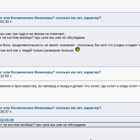
Бог или Космические Инженеры? сколько им лет, характер?
01:33 »
з уже три года и на звонки не отвечает...
ет ли костюм вообще? про срок мы уже не обсуждаем.
 Бога, продолжительность не имеет значения - поскольку Бог всё что угодно создает 
чае всё как у людей только размером больше
Бог или Космические Инженеры? сколько им лет, характер?
32:50 »
мени и пространства, он наперед и назад и делает что хочет, где хочет и когда хочет.
Бог или Космические Инженеры? сколько им лет, характер?
30:37 »
12:01:33
дет ли костюм вообще? про срок мы уже не обсуждаем.