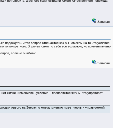
а и не говорить, а вот без количества ни какого качественного перехода
Записан
лько подождать? Этот вопрос отвечается как бы намеком на то что условия
го то конкретного. Впрочем само по себе все возможно, но применительно
завров, если не ошибка?
Записан
 нет жизни. Изменились условия - проявляется жизнь. Кто управляет
эволюция живого на Земле по моему мнению имеет черты - управляемой