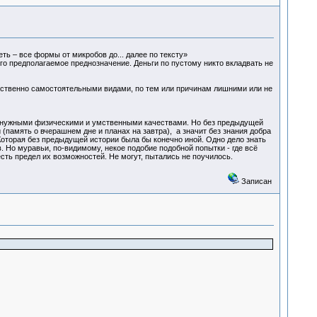
ть – все формы от микробов до... далее по тексту»
его предполагаемое преднозначение. Деньги по пустому никто вкладвать не
обственно самостоятельными видами, по тем или причинам лишними или не
х нужными физическими и умственными качествами. Но без предыдущей
память о вчерашнем дне и планах на завтра), а значит без знания добра
торая без предыдущей истории была бы конечно иной. Одно дело знать
Но муравьи, по-видимому, некое подобие подобной попытки - где всё
сть предел их возможностей. Не могут, пытались не поучилось.
Записан