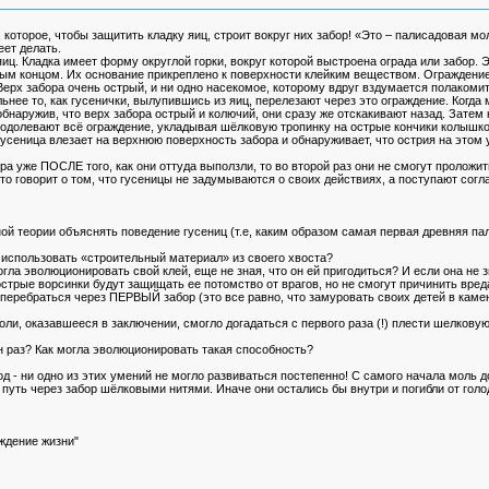
о, которое, чтобы защитить кладку яиц, строит вокруг них забор! «Это – палисадовая 
еет делать.
иц. Кладка имеет форму округлой горки, вокруг которой выстроена ограда или забор.
м концом. Их основание прикреплено к поверхности клейким веществом. Ограждение э
 Верх забора очень острый, и ни одно насекомое, которому вдруг вздумается полакоми
нее то, как гусенички, вылупившись из яиц, перелезают через это ограждение. Когда 
бнаружив, что верх забора острый и колючий, они сразу же отскакивают назад. Затем 
одолевают всё ограждение, укладывая шёлковую тропинку на острые кончики колышков
сеница влезает на верхнюю поверхность забора и обнаруживает, что острия на этом у
ра уже ПОСЛЕ того, как они оттуда выползли, то во второй раз они не смогут проложи
Это говорит о том, что гусеницы не задумываются о своих действиях, а поступают сог
й теории объяснять поведение гусениц (т.е, каким образом самая первая древняя пал
 использовать «строительный материал» из своего хвоста?
ла эволюционировать свой клей, еще не зная, что он ей пригодиться? И если она не зн
 острые ворсинки будут защищать ее потомство от врагов, но не смогут причинить вред
 перебраться через ПЕРВЫЙ забор (это все равно, что замуровать своих детей в кам
и, оказавшееся в заключении, смогло догадаться с первого раза (!) плести шелковую н
н раз? Как могла эволюционировать такая способность?
- ни одно из этих умений не могло развиваться постепенно! С самого начала моль д
уть через забор шёлковыми нитями. Иначе они остались бы внутри и погибли от голо
ждение жизни"