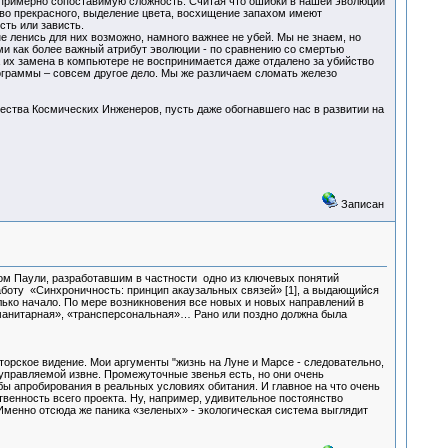
т примерно сопоставимую сложность. Считая что ошибки в нашей эволюции
ство прекрасного, выделение цвета, восхищение запахом имеют
сть или зависть.
 ленись для них возможно, намного важнее не убей. Мы не знаем, но
ми как более важный атрибут эволюции - по сравнению со смертью
 их замена в компьютере не воспринимается даже отдалено за убийство
ограммы – совсем другое дело. Мы же различаем сломать железо
щества Космических Инженеров, пусть даже обогнавшего нас в развитии на
Записан
ом Паули, разработавшим в частности одно из ключевых понятий
аботу «Синхроничность: принцип акаузальных связей» [1], а выдающийся
олько начало. По мере возникновения все новых и новых направлений в
манитарная», «трансперсональная»… Рано или поздно должна была
вторское видение. Мои аргументы "жизнь на Луне и Марсе - следовательно,
 управляемой извне. Промежуточные звенья есть, но они очень
бы апробирования в реальных условиях обитания. И главное на что очень
венность всего проекта. Ну, например, удивительное постоянство
Именно отсюда же паника «зеленых» - экологическая система выглядит