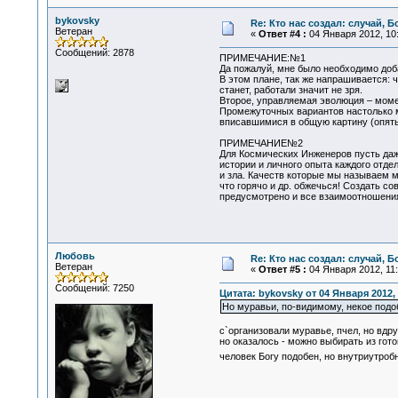
bykovsky
Re: Кто нас создал: случай, 
Ветеран
«
Ответ #4 :
04 Января 2012, 10:
Сообщений: 2878
ПРИМЕЧАНИЕ:№1
Да пожалуй, мне было необходимо доба
В этом плане, так же напрашивается: 
станет, работали значит не зря.
Второе, управляемая эволюция – моме
Промежуточных вариантов настолько м
вписавшимися в общую картину (опять 
ПРИМЕЧАНИЕ№2
Для Космических Инженеров пусть даж
истории и личного опыта каждого отде
и зла. Качеств которые мы называем 
что горячо и др. обжечься! Создать 
предусмотрено и все взаимоотношения 
Любовь
Re: Кто нас создал: случай, 
Ветеран
«
Ответ #5 :
04 Января 2012, 11:
Сообщений: 7250
Цитата: bykovsky от 04 Января 2012, 
Но муравьи, по-видимому, некое подо
с`организовали муравье, пчел, но вдру
но оказалось - можно выбирать из гото
человек Богу подобен, но внутриутро