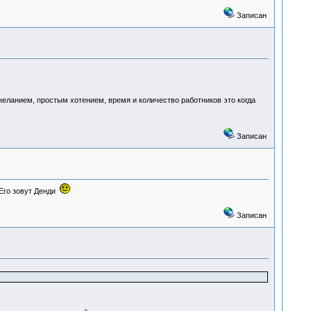
Записан
желанием, простым хотением, время и количество работников это когда
Записан
 Его зовут Денди
Записан