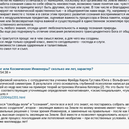
клетки не намного отличалась от нынешней, поскольку все организмы на Земле имею
работа сознания сама по себе область неизвестная, возможно такие понятия как: чув
ы поэтому в принципе могут быть другими, лучше или хуже. В том числе и благодарно
руют не человеческой нравственностью – в общепринятом нами виде. Ну, например не
мирает вместе с телом и в связи этим прогресс развития сознания воспринимается и
я к неодушевленным предметам, оценивая важность процессора и блока памяти, когда
рание или безвозвратная порча важной и существующей в единственном экземпляре пр
ственного интеллекта.
ть любого знания, отсюда ценят любознательность и жажду познания природы.
о бы еще раз подчеркнуть отличие описания религиозного трансцендентного Бога от об
.
и трактуется проще: ни в чем смысл жизни, а для чего мы созданы.
е люди только средний класс, вместо сегодняшнего - господа и слуги.
озможности самым одаренным и талантливым.
о смел тот и съел.
Бог или Космические Инженеры? сколько им лет, характер?
54:38 »
 физикой началось с сотрудничества ученика Фрейда Карла Густава Юнга с Вольфганг
тической симметрии. В результате этого основатель глубинной психологии написал р
ей из недр мистики на примере теорий астронома Иоганна Кеплера [2]. Но это было т
ь соответствующие уточняющие определения «когнитивная», «экзистенциальная», «гу
ошло.»
122004/p2201.html
ся "свободы воли" и "сознания", почти все и всё это знают, но постараюсь собрать а
всех создателя", второе - эволюция живого на Земле по моему мнению имеет черты -
вильные решения с точки зрения Инженеров, и замененые на правильные - после как 
 высокая скорость эволюции на Земле. Всё вместе и позволяет предположить искусст
 деле процесс похолодания или потепления необратим – при естественных условиях. 
уже миллиарды лет!