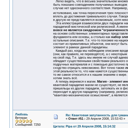
Легко видеть, что в весьма значительном множес
быть показано совпадением получаемых выводов и
случае нет однозначного соответствия. Например
истолковано, как точка пересечения трех плоскосте
вплоть до достижения тривиального случая. Говор
в другую не представляется возможным, хотя неко
Эта иллюстрация взаимосвязи двух парадигм нам
парадигмой мистической или религиозной. А именн
вовсе не является синдромом "ограниченности
на основе собственных элементарных представлен
фундамента или основы, а столько как
набор эле
остальные описания. Т.е. что-то похожее на наци
состоит из примитивных объектов, они могут быть
элемент в рамках данной парадигмы.
Каждый раз, когда мы наблюдаем описание вроде 
(они, как правило, не переводятся), а с некотор
на свой лад. Т.е. здесь мы имеем не случай адекв
обладает существенными свойствами реального об
подручных материалов и с помощью достаточно пр
сходство отрицать невозможно. Вот точно также
л
этой реальности то, что нам кажется существенным
то же самое относится и к нашим знаниям о мире.
хотим знать всё.
А теперь вернемся к магии.
Магия - элемент ин
квантовой парадигме магии не существует, не явля
пришельцы из других парадигм, затолкать их в физ
переходит в другую парадигму (например, религио
"квантово-механическое осмысление", а является
Любовь
Re: Квантовая запутанность для гуман
Ветеран
«
Ответ #51 :
29 Апреля 2008, 15:53:43 »
Сообщений: 7250
Цитата: Pipa от 29 Апреля 2008, 15:14:32