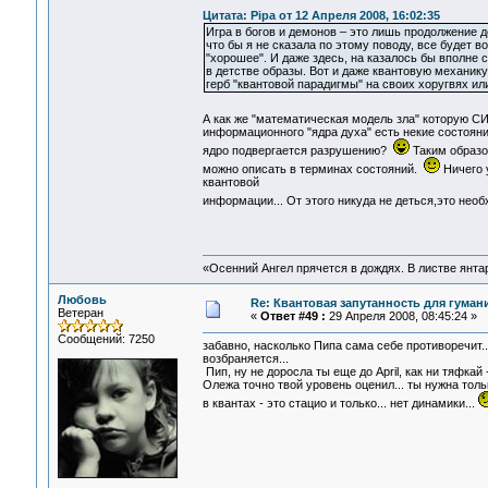
Цитата: Pipa от 12 Апреля 2008, 16:02:35
Игра в богов и демонов – это лишь продолжение д
что бы я не сказала по этому поводу, все будет в
"хорошее". И даже здесь, на казалось бы вполн
в детстве образы. Вот и даже квантовую механику
герб "квантовой парадигмы" на своих хоругвях и
А как же "математическая модель зла" которую С
информационного "ядра духа" есть некие состоян
ядро подвергается разрушению?
Таким образо
можно описать в терминах состояний.
Ничего 
квантовой
информации... От этого никуда не деться,это не
«Осенний Ангел прячется в дождях. В листве янтарн
Любовь
Re: Квантовая запутанность для гуман
Ветеран
«
Ответ #49 :
29 Апреля 2008, 08:45:24 »
Сообщений: 7250
забавно, насколько Пипа сама себе противоречит..
возбраняется...
Пип, ну не доросла ты еще до April, как ни тяфкай 
Олежа точно твой уровень оценил... ты нужна толь
в квантах - это стацио и только... нет динамики...