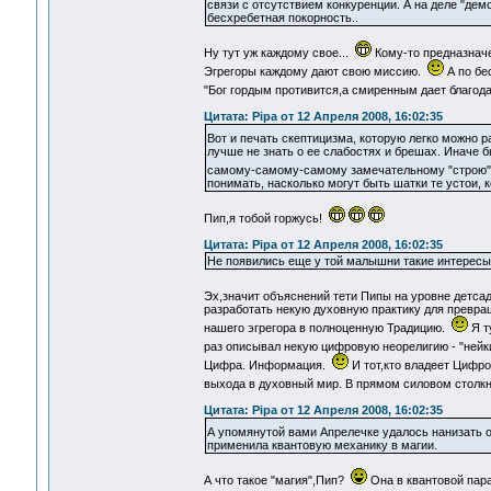
связи с отсутствием конкуренции. А на деле "д
бесхребетная покорность..
Ну тут уж каждому свое...
Кому-то предназначе
Эгрегоры каждому дают свою миссию.
А по бе
"Бог гордым противится,а смиренным дает благода
Цитата: Pipa от 12 Апреля 2008, 16:02:35
Вот и печать скептицизма, которую легко можно 
лучше не знать о ее слабостях и брешах. Иначе 
самому-самому-самому замечательному "строю
понимать, насколько могут быть шатки те устои, 
Пип,я тобой горжусь!
Цитата: Pipa от 12 Апреля 2008, 16:02:35
Не появились еще у той малышни такие интересы,
Эх,значит объяснений тети Пипы на уровне детса
разработать некую духовную практику для превра
нашего эгрегора в полноценную Традицию.
Я т
раз описывал некую цифровую неорелигию - "нейк
Цифра. Информация.
И тот,кто владеет Цифро
выхода в духовный мир. В прямом силовом столкн
Цитата: Pipa от 12 Апреля 2008, 16:02:35
А упомянутой вами Апрелечке удалось нанизать о
применила квантовую механику в магии.
А что такое "магия",Пип?
Она в квантовой пар