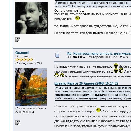
А именно нам следует в первую очередь понять, 
взглядов". Т.е. каждая из парадигм представляе
О... это уже нечто...
только не стоит об этом по жизни забывать, а то
получается...
т.е. магия имеет право на существование, но как н
но почему-то те, кто действительно знает КМ, т.е. 
Quangel
Re: Квантовая запутанность для гуман
Ветеран
«
Ответ #52 :
29 Апреля 2008, 22:33:37 »
Сообщений: 7733
Ну вот,а я уже и на ответ не надеялся,
Любе вот
про роль парадигм для человечества...
А мн
А размышления действительно интересные,П
Цитата: Pipa от 29 Апреля 2008, 15:14:32
Эта иллюстрация взаимосвязи двух парадигм нам
мистической или религиозной. А именно нам след
является синдромом "ограниченности взглядо
собственных элементарных представлений, обр
Сама по себе приверженность парадигме разумеет
Сaementarius Civitas
стержневой идеи эгрегора.
Собственно друг дл
Solis Aeterna
не признание права адекватно описывать реально
две части,те,кто уже пришел к каббале,и те,кто до
неизбежные заблуждения на пути к "правильному