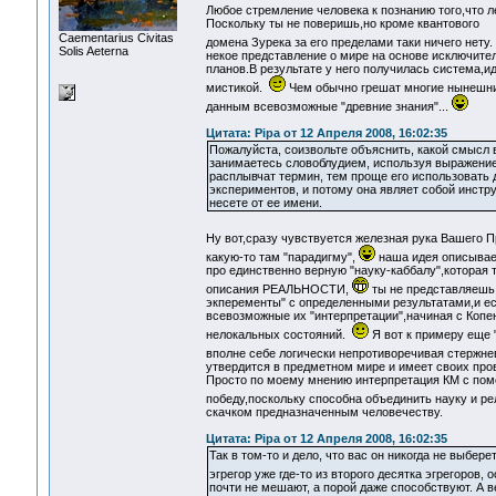
Любое стремление человека к познанию того,что л
Поскольку ты не поверишь,но кроме квантового
Сaementarius Civitas
домена Зурека за его пределами таки ничего нету
Solis Aeterna
некое представление о мире на основе исключител
планов.В результате у него получилась система,и
мистикой.
Чем обычно грешат многие нынешни
данным всевозможные "древние знания"...
Цитата: Pipa от 12 Апреля 2008, 16:02:35
Пожалуйста, соизвольте объяснить, какой смысл 
занимаетесь словоблудием, используя выражение 
расплывчат термин, тем проще его использовать 
экспериментов, и потому она являет собой инст
несете от ее имени.
Ну вот,сразу чувствуется железная рука Вашего 
какую-то там "парадигму",
наша идея описывае
про единственно верную "науку-каббалу",которая
описания РЕАЛЬНОСТИ,
ты не представляеш
экперементы" с определенными результатами,и е
всевозможные их "интерпретации",начиная с Копен
нелокальных состояний.
Я вот к примеру еще 
вполне себе логически непротиворечивая стержн
утвердится в предметном мире и имеет своих про
Просто по моему мнению интерпретация КМ с пом
победу,поскольку способна объединить науку и р
скачком предназначенным человечеству.
Цитата: Pipa от 12 Апреля 2008, 16:02:35
Так в том-то и дело, что вас он никогда не выбер
эгрегор уже где-то из второго десятка эгрегоров
почти не мешают, а порой даже способствуют. А в