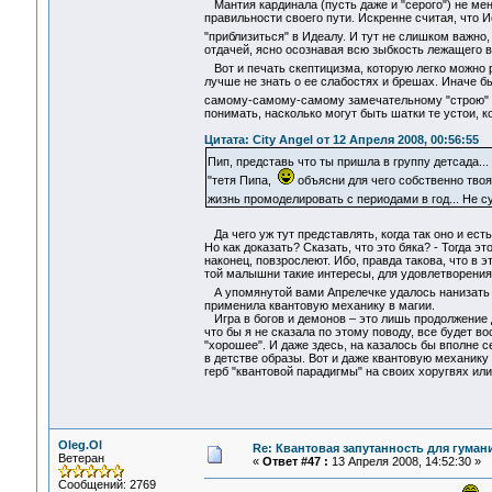
Мантия кардинала (пусть даже и "серого") не мен
правильности своего пути. Искренне считая, что 
"приблизиться" в Идеалу. И тут не слишком важно,
отдачей, ясно осознавая всю зыбкость лежащего вп
Вот и печать скептицизма, которую легко можно
лучше не знать о ее слабостях и брешах. Иначе б
самому-самому-самому замечательному "строю"
понимать, насколько могут быть шатки те устои, 
Цитата: City Angel от 12 Апреля 2008, 00:56:55
Пип, представь что ты пришла в группу детсада..
"тетя Пипа,
объясни для чего собственно твоя
жизнь промоделировать с периодами в год... Не с
Да чего уж тут представлять, когда так оно и ест
Но как доказать? Сказать, что это бяка? - Тогда э
наконец, повзрослеют. Ибо, правда такова, что в 
той малышни такие интересы, для удовлетворения
А упомянутой вами Апрелечке удалось нанизать 
применила квантовую механику в магии.
Игра в богов и демонов – это лишь продолжение д
что бы я не сказала по этому поводу, все будет во
"хорошее". И даже здесь, на казалось бы вполне
в детстве образы. Вот и даже квантовую механику 
герб "квантовой парадигмы" на своих хоругвях ил
Oleg.Ol
Re: Квантовая запутанность для гуман
Ветеран
«
Ответ #47 :
13 Апреля 2008, 14:52:30 »
Сообщений: 2769