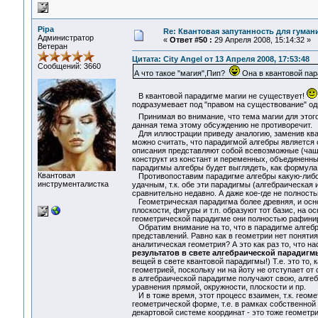
Pipa
Re: Квантовая запутанность для гуман
Администратор
«
Ответ #50 :
29 Апреля 2008, 15:14:32 »
Ветеран
Цитата: City Angel от 13 Апреля 2008, 17:53:48
Сообщений: 3660
А что такое "магия",Пип?
Она в квантовой пар
В квантовой парадигме магии не существует!
подразумевает под "правом на существование" одн
Принимая во внимание, что тема магии для этог
данная тема этому обсуждению не противоречит.
Для иллюстрации приведу аналогию, заменив кван
можно считать, что парадигмой алгебры является 
описания представляют собой всевозможные (чащ
конструкт из констант и переменных, объединенн
парадигмы алгебры будет выглядеть, как формула 
Квантовая
Противопоставим парадигме алгебры какую-либо и
инструменталистка
удачным, т.к. обе эти парадигмы (алгебраическая
сравнительно недавно. А даже кое-где не полность
Геометрическая парадигма более древняя, и основ
плоскости, фигуры и т.п. образуют тот базис, на о
геометрической парадигме они полностью рафини
Обратим внимание на то, что в парадигме алгебр
представлений. Равно как в геометрии нет поняти
аналитическая геометрия? А это как раз то, что н
результатов в свете алгебраической парадигм
вещей в свете квантовой парадигмы!) Т.е. это то, 
геометрией, поскольку ни на йоту не отступает от 
в алгебраической парадигме получают свою, алгеб
уравнения прямой, окружности, плоскости и пр.
И в тоже время, этот процесс взаимен, т.к. геом
геометрической форме, т.е. в рамках собственной
декартовой системе координат - это тоже геомет