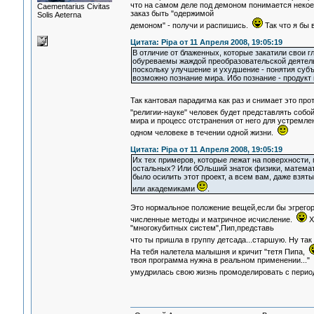
что на самом деле под демоном понимается некое
Сaementarius Civitas
заказ быть "одержимой
Solis Aeterna
демоном" - получи и распишись.
Так что я бы 
Цитата: Pipa от 11 Апреля 2008, 19:05:19
В отличие от блаженных, которые закатили свои 
обуреваемы жаждой преобразовательской деятельн
поскольку улучшение и ухудшение - понятия субъ
возможно познание мира. Ибо познание - продукт 
Так кантовая парадигма как раз и снимает это про
"религии-науке" человек будет представлять собой
мира и процесс отстранения от него для устремле
одном человеке в течении одной жизни.
Цитата: Pipa от 11 Апреля 2008, 19:05:19
Их тех примеров, которые лежат на поверхности,
остальных? Или бОльший знаток физики, математи
было осилить этот проект, а всем вам, даже взя
или академиками
.
Это нормальное положение вещей,если бы эгрегор
численные методы и матричное исчисление.
Х
"многокубитных систем",Пип,представь
что ты пришла в группу детсада...старшую. Ну та
На тебя налетела малышня и кричит "тетя Пипа,
твоя программа нужна в реальном применении..." 
умудрилась свою жизнь промоделировать с периода