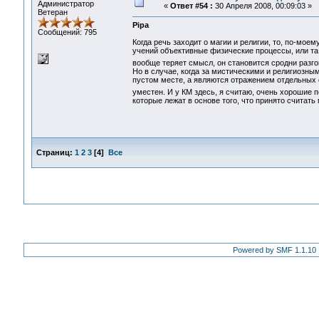
Администратор
«
Ответ #54 :
30 Апреля 2008, 00:09:03 »
Ветеран
Pipa
Сообщений: 795
Когда речь заходит о магии и религии, то, по-мое
учений объективные физические процессы, или та 
вообще теряет смысл, он становится сродни раз
Но в случае, когда за мистическими и религиозны
пустом месте, а являются отражением отдельных с
уместен. И у КМ здесь, я считаю, очень хорошие п
которые лежат в основе того, что принято считать 
Страниц:
1
2
3
[
4
]
Все
Powered by SMF 1.1.10