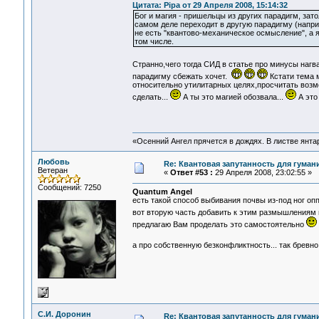
Цитата: Pipa от 29 Апреля 2008, 15:14:32
Бог и магия - пришельцы из других парадигм, зато
самом деле переходит в другую парадигму (напри
не есть "квантово-механическое осмысление", а
том числе.
Странно,чего тогда СИД в статье про минусы нагва
парадигму сбежать хочет.
Кстати тема м
относительно утилитарных целях,просчитать воз
сделать...
А ты это магией обозвала...
А это
«Осенний Ангел прячется в дождях. В листве янтарн
Любовь
Re: Квантовая запутанность для гуман
Ветеран
«
Ответ #53 :
29 Апреля 2008, 23:02:55 »
Сообщений: 7250
Quantum Angel
есть такой способ выбивания почвы из-под ног оппо
вот вторую часть добавить к этим размышлениям 
предлагаю Вам проделать это самостоятельно
а про собственную безконфликтность... так бревн
С.И. Доронин
Re: Квантовая запутанность для гуман