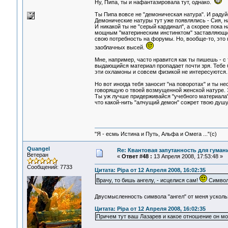
Ну, Пипа, ты и нафантазировала тут, однако.
Ты Пипа вовсе не "демоническая натура". И радуй
Демонические натуры тут уже появлялись - Сия, на
И никакой ты не "серый кардинал", а скорее пока 
мощным "материнеским инстинктом" заставляющий т
свою потребность на форумы. Но, вообще-то, это 
заоблачных высей.
Мне, например, часто нравится как ты пишешь - с 
выдающийся материал пропадает почти зря. Тебе б
эти охламоны и совсем физикой не интересуются.
Но вот иногда тебя заносит "на поворотах" и ты 
говорящую о твоей возмущенной женской натуре. Э
Ты уж лучше придерживайся "учебного материала" 
что какой-нить "алчущий демон" сожрет твою душу
"Я - есмь Истина и Путь, Альфа и Омега ..."(с)
Quangel
Re: Квантовая запутанность для гуман
Ветеран
«
Ответ #48 :
13 Апреля 2008, 17:53:48 »
Сообщений: 7733
Цитата: Pipa от 12 Апреля 2008, 16:02:35
Врачу, то бишь ангелу, - исцелися сам!
Символ 
Двусмысленность символа "ангел" от меня усколь
Цитата: Pipa от 12 Апреля 2008, 16:02:35
Причем тут ваш Лазарев и какое отношение он мо