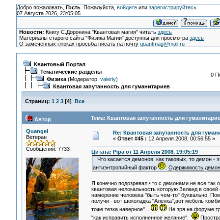
Добро пожаловать,
Гость
. Пожалуйста,
войдите
или
зарегистрируйтесь
.
07 Августа 2026, 23:05:05
Новости:
Книгу С.Доронина "Квантовая магия" читать
здесь
Материалы старого сайта "Физика Магии" доступны для просмотра
здесь
О замеченных глюках просьба писать на почту
quantmag@mail.ru
Квантовый Портал
Тематические разделы
0 П
Физика
(Модератор:
valeriy
)
Квантовая запутанность для гуманитариев
Страниц:
1
2
3
[
4
]
Все
Тема: Квантовая запутанность для гуманитарие
Автор
Quangel
Re: Квантовая запутанность для гуман
Ветеран
«
Ответ #45 :
12 Апреля 2008, 00:56:55 »
Сообщений: 7733
Цитата: Pipa от 11 Апреля 2008, 19:05:19
Что касается демонов, как таковых, то демон -
антиэнтропийный фактор
.
Одержимость демоно
Я конечно подозревал,что с демонами не все так о
квантовая нелокальность которую Зеланд в своей
намерение человека "быть чем-то" буквально. По
получи - вот шоколадка "Аленка",вот мебель комбин
тоже тезка наверное"...
Не зря на форуме т
"как исправить исполненное желание".
Простра