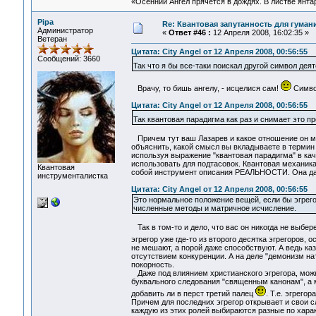
«Осенний Ангел прячется в дождях. В листве янтарн
Pipa
Re: Квантовая запутанность для гуман
Администратор
«
Ответ #46 :
12 Апреля 2008, 16:02:35 »
Ветеран
Цитата: City Angel от 12 Апреля 2008, 00:56:55
Сообщений: 3660
Так что я бы все-таки поискал другой символ дея
Врачу, то бишь ангелу, - исцелися сам!
Символ
Цитата: City Angel от 12 Апреля 2008, 00:56:55
Так квантовая парадигма как раз и снимает это п
Причем тут ваш Лазарев и какое отношение он мо
объяснить, какой смысл вы вкладываете в термин 
используя выражение "квантовая парадигма" в кач
использовать для подтасовок. Квантовая механик
Квантовая
собой инструмент описания РЕАЛЬНОСТИ. Она даже
инструменталистка
Цитата: City Angel от 12 Апреля 2008, 00:56:55
Это нормальное положение вещей, если бы эгрего
численные методы и матричное исчисление.
Так в том-то и дело, что вас он никогда не выбер
эгрегор уже где-то из второго десятка эгрегоров,
не мешают, а порой даже способствуют. А ведь каз
отсутствием конкуренции. А на деле "демонизм н
покорность.
Даже под влиянием христианского эгрегора, можн
буквального следования "священным канонам", а м
добавить ли в перст третий палец
. Т.е. эгрего
Причем для последних эгрегор открывает и свои с
каждую из этих ролей выбираются разные по хара