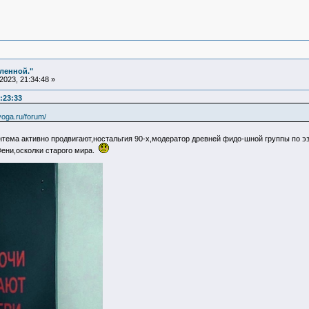
еленной."
023, 21:34:48 »
:23:33
-yoga.ru/forum/
тема активно продвигают,ностальгия 90-х,модератор древней фидо-шной группы по э
Фени,осколки старого мира.