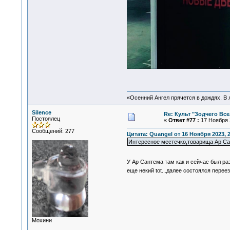
«Осенний Ангел прячется в дождях. В л
Silence
Re: Культ "Зодчего Вс
Постоялец
«
Ответ #77 :
17 Ноября 2
Сообщений: 277
Цитата: Quangel от 16 Ноября 2023, 2
Интересное местечко,товарища Ар Са
У Ар Сантема там как и сейчас был ра
еще некий tot...далее состоялся перее
Мохини