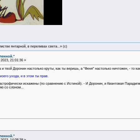
истве янтарной, в переливах света...» (c)
ленной."
2023, 21:01:36 »
 и твой Доронин настолько круты, как ты веришь, а "Феня" настолько ничтожен, - то ка
оего ухода, и в этом ты прав.
астрофически искажены (по сравнению с Истиной). - И Доронин, и Квантовая Парадиг
ю со слоном...
ленной."
2023, 14:08:38 »