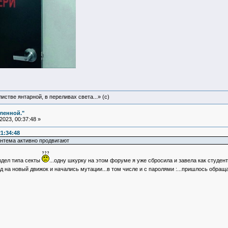
истве янтарной, в переливах света...» (c)
еленной."
023, 00:37:48 »
1:34:48
нтема активно продвигают
здел типа секты
...одну шкурку на этом форуме я уже сбросила и завела как студе
зд на новый движок и начались мутации...в том числе и с паролями :...пришлось обра