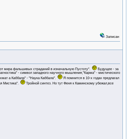
Записан
от мира фальшивых страданий в изначальную Пустоту".
Будущее - за
агностика" - символ западного научного мышления,"Карма" - мистического
охмат а Каббала" - "Наука Каббала".
Я помнится в 10-х годах предлагал
ая Мистика".
Тройной синтез. Но тут Феня к Каминскому убежал,все