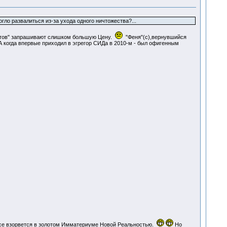
огло развалиться из-за ухода одного ничтожества?...
ретов" запрашивают слишком большую Цену.
"Феня"(c),вернувшийся
А когда впервые приходил в эгрегор СИДа в 2010-м - был офигенным
 все взорвется в золотом Имматериуме Новой Реальностью.
Но