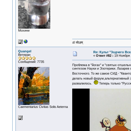
Мохини
ॐ सोऽहम्
Quangel
Re: Культ "Зодчего Вс
Ветеран
«
Ответ #82 :
19 Ноября 2
Сообщений: 7735
Проблема в "йогах" и "святых-отшельн
синтезом Науки и Эзотерики. Лазарев 
Восточного. То же самое СИД - "Кванто
делать новый форум,альтернативный э
развалилось.
Теперь только "Русск
Сaementarius Civitas Solis Aeterna