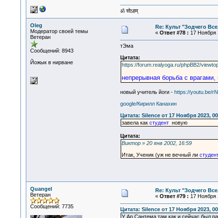
ॐ सोऽहम्
Oleg
Re: Культ "Зодчего Вс
Модератор своей темы
«
Ответ #78 :
17 Ноября 2
Ветеран
тЭма
Сообщений: 8943
Цитата:
Йожык в нирване
https://forum.realyoga.ru/phpBB2/viewto
непрерывная борьба с врагами, 
новый учитель йоги -
https://youtu.be
google/Кирилл Канахин
Цитата: Silence от 17 Ноября 2023, 00
завела как
студент
новую
Цитата:
Виктор » 20 янв 2002, 16:59
Итак, Ученик (уж не вечный ли
студен
Quangel
Re: Культ "Зодчего Вс
Ветеран
«
Ответ #79 :
17 Ноября 2
Сообщений: 7735
Цитата: Silence от 17 Ноября 2023, 00
У Ар Сантема там как и сейчас был р