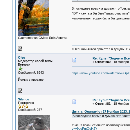
В последнее время я думаю,что "секта
"КМ" - секта,я бы был "тааак счастлив"
нелокальная теория была бы централ
Сaementarius Civitas Solis Aeterna
«Осенний Ангел прячется в дождях. В л
Oleg
Re: Культ "Зодчего Вс
Модератор своей темы
«
Ответ #80 :
18 Ноября 2
Ветеран
Сообщений: 8943
https://www.youtube.com/watch?v=9Op
Йожык в нирване
Silence
Re: Культ "Зодчего Вс
Постоялец
«
Ответ #81 :
18 Ноября 2
Сообщений: 277
Цитата: Quangel от 17 Ноября 2023, 2
В последнее время я думаю, что "секта
У меня пока нет опыта взаимодействи
v=v9ocPmOoHJY