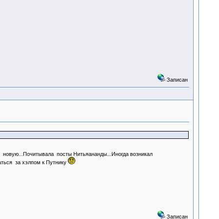
Записан
нт новую...Почитывала посты Нитьяананды...Иногда возникал
щаться за хэлпом к Путнику
Записан