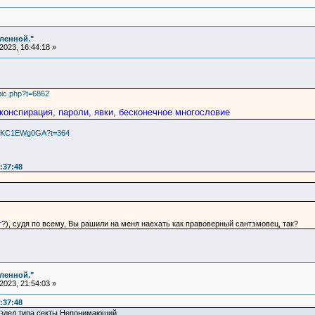
еленной."
023, 16:44:18 »
pic.php?t=6862
конспирация, пароли, явки, бесконечное многословие
/rNKC1EWg0GA?t=364
:37:48
т
?), судя по всему, Вы рашили на меня наехать как правоверный сантэмовец, так?
еленной."
023, 21:54:03 »
:37:48
аздел типа секты Непонимающий...