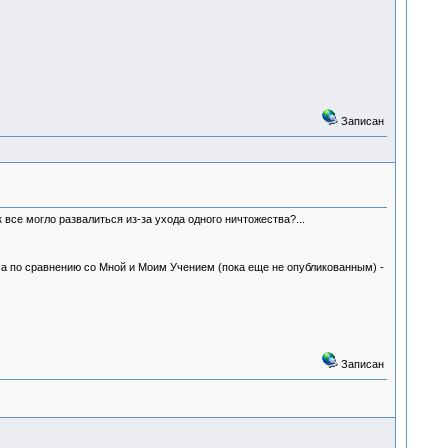
Записан
к все могло развалиться из-за ухода одного ничтожества?...
ма по сравнению со Мной и Моим Учением (пока еще не опубликованным) -
Записан