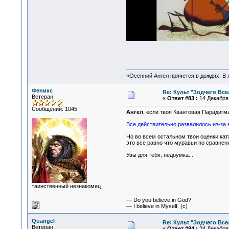
«Осенний Ангел прячется в дождях. В л
Феникс
Re: Культ "Зодчего Все
Ветеран
«
Ответ #83 :
14 Декабря 
Сообщений: 1045
Ангел
, если твоя Квантовая Парадигма
Все действительно развалилось из-за м
Но во всем остальном твои оценки кат
это все равно что муравьи по сравнени
Увы для тебя, недоумка...
таинственный незнакомец
— Do you believe in God?
— I believe in Myself. (c)
Quangel
Re: Культ "Зодчего Все
Ветеран
«
Ответ #84 :
24 Декабря 