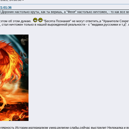
21:01:36
Доронин настолько круты, как ты веришь, а "Феня" настолько ничтожен, - то как все м
б этом об этом думаю.
"Бесята Познания" не могут ответить,а "Хранители Сек
стал ничтожен только в нашей вырожденной реальности - с "жидами,русскими и т.д". 
гулярность Истории,материализм умер,религии слабы,сейчас выстрелит Нелокалка и