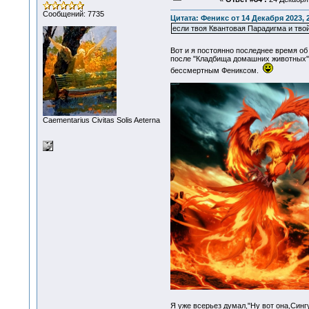
Сообщений: 7735
Цитата: Феникс от 14 Декабря 2023, 
если твоя Квантовая Парадигма и твой 
Вот и я постоянно последнее время о
после "Кладбища домашних животных", 
бессмертным Фениксом.
Сaementarius Civitas Solis Aeterna
Я уже всерьез думал,"Ну вот она,Син