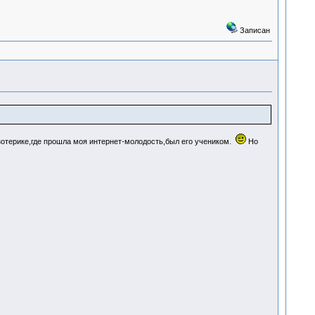
Записан
зотерике,где прошла моя интернет-молодость,был его учеником.
Но