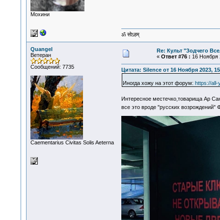
Мохини
ॐ सोऽहम्
Quangel
Re: Культ "Зодчего Вс
Ветеран
«
Ответ #76 :
16 Ноября 2
Сообщений: 7735
Цитата: Silence от 16 Ноября 2023, 15
Иногда хожу на этот форум:
https://all
Интересное местечко,товарища Ар Сан
все это вроде "русских возрождений" 
Сaementarius Civitas Solis Aeterna