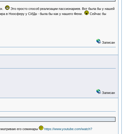
ых.
Это просто способ реализации пассионариев. Вот была бы у нашей
ира в Ноосферу у СИДа - была бы как у нашего Фени.
Сейчас бы
Записан
Записан
сматриваю его семинары
https://www.youtube.com/watch?