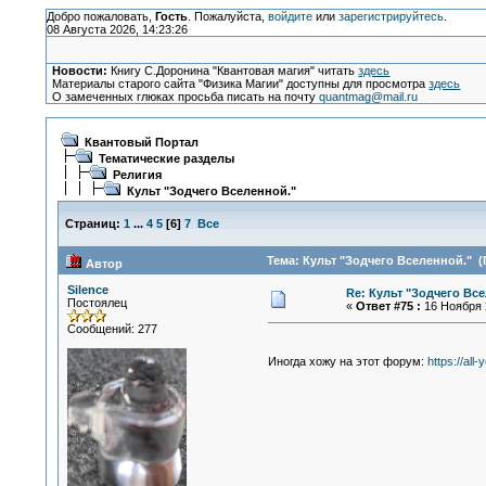
Добро пожаловать,
Гость
. Пожалуйста,
войдите
или
зарегистрируйтесь
.
08 Августа 2026, 14:23:26
Новости:
Книгу С.Доронина "Квантовая магия" читать
здесь
Материалы старого сайта "Физика Магии" доступны для просмотра
здесь
О замеченных глюках просьба писать на почту
quantmag@mail.ru
Квантовый Портал
Тематические разделы
Религия
Культ "Зодчего Вселенной."
Страниц:
1
...
4
5
[
6
]
7
Все
Тема: Культ "Зодчего Вселенной." (
Автор
Silence
Re: Культ "Зодчего Вс
Постоялец
«
Ответ #75 :
16 Ноября 2
Сообщений: 277
Иногда хожу на этот форум:
https://all-