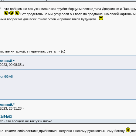
" - это вобщем не так уж и плохо,как трубят борцуны всякие,типа Дворкиных и Панчин
...
Вот представь на минутку,если бы воля по продвижению своей картины м
ьным вопросом для всех философов и прогностиков будущего.
истве янтарной, в переливах света...» (c)
еленной."
023, 00:08:35 »
iDpn6GA8
еленной."
023, 23:31:28 »
1:54:03
" - это вобщем не так уж и плохо
я с какими-либо сектами,прибившись недавно к некому русскоязычному йогину
,по