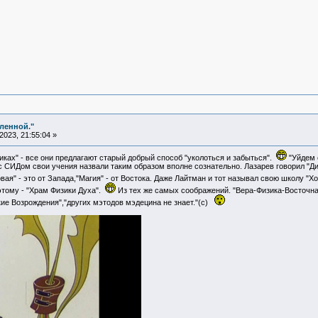
еленной."
023, 21:55:04 »
иках" - все они предлагают старый добрый способ "уколоться и забыться".
"Уйдем 
с СИДом свои учения назвали таким образом вполне сознательно. Лазарев говорил "Ди
вая" - это от Запада,"Магия" - от Востока. Даже Лайтман и тот называл свою школу "Х
тому - "Храм Физики Духа".
Из тех же самых соображений. "Вера-Физика-Восточн
ие Возрождения","других мэтодов мэдецина не знает."(c)