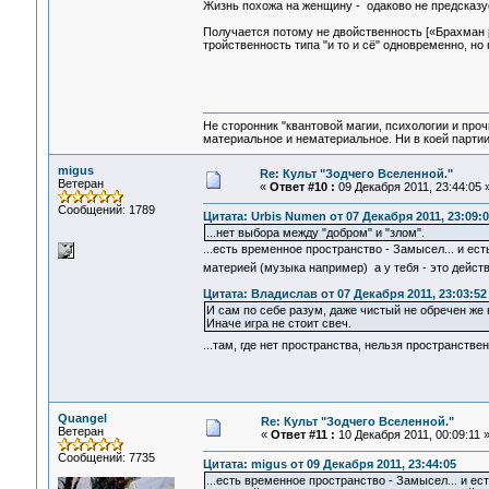
Жизнь похожа на женщину - одаково не предсказу
Получается потому не двойственность [«Брахман р
тройственность типа "и то и сё" одновременно, но
Не сторонник "квантовой магии, психологии и проч
материальное и нематериальное. Ни в коей партии
migus
Re: Культ "Зодчего Вселенной."
Ветеран
«
Ответ #10 :
09 Декабря 2011, 23:44:05 
Сообщений: 1789
Цитата: Urbis Numen от 07 Декабря 2011, 23:09:0
...нет выбора между "добром" и "злом".
...есть временное пространство - Замысел... и ес
материей (музыка например) а у тебя - это дейст
Цитата: Владислав от 07 Декабря 2011, 23:03:52
И сам по себе разум, даже чистый не обречен же 
Иначе игра не стоит свеч.
...там, где нет пространства, нельзя пространст
Quangel
Re: Культ "Зодчего Вселенной."
Ветеран
«
Ответ #11 :
10 Декабря 2011, 00:09:11 
Сообщений: 7735
Цитата: migus от 09 Декабря 2011, 23:44:05
...есть временное пространство - Замысел... и ес