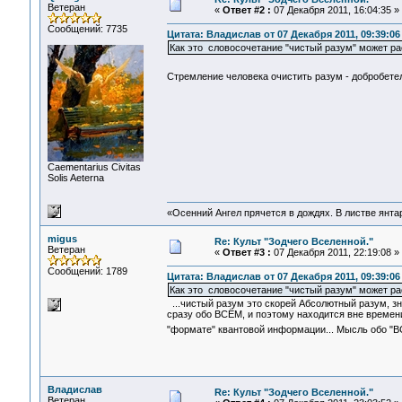
Ветеран
«
Ответ #2 :
07 Декабря 2011, 16:04:35 »
Сообщений: 7735
Цитата: Владислав от 07 Декабря 2011, 09:39:06
Как это словосочетание "чистый разум" может ра
Стремление человека очистить разум - добробете
Сaementarius Civitas
Solis Aeterna
«Осенний Ангел прячется в дождях. В листве янтарн
migus
Re: Культ "Зодчего Вселенной."
Ветеран
«
Ответ #3 :
07 Декабря 2011, 22:19:08 »
Сообщений: 1789
Цитата: Владислав от 07 Декабря 2011, 09:39:06
Как это словосочетание "чистый разум" может р
...чистый разум это скорей Абсолютный разум, зна
сразу обо ВСЁМ, и поэтому находится вне времени
"формате" квантовой информации... Мысль обо "В
Владислав
Re: Культ "Зодчего Вселенной."
Ветеран