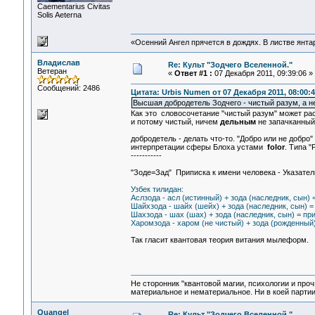
Сaementarius Civitas
Solis Aeterna
«Осенний Ангел прячется в дождях. В листве янтарн
Владислав
Re: Культ "Зодчего Вселенной."
Ветеран
«
Ответ #1 :
07 Декабря 2011, 09:39:06 »
Сообщений: 2486
Цитата: Urbis Numen от 07 Декабря 2011, 08:00:4
Высшая добродетель Зодчего - чистый разум, а н
Как это словосочетание "чистый разум" может рас
и потому чистый, ничем
дельным
не запачканный
добродетель - делать что-то. "Добро или не добро"
интерпретации сферы Блоха устами
folor
. Типа "
-----------
"Зоде=Зад" Приписка к имени человека - Указатель
Узбек тилидан:
Аслзода - асл (истинный) + зода (наследник, сын)
Шайхзода - шайх (шейх) + зода (наследник, сын) 
Шахзода - шах (шах) + зода (наследник, сын) = пр
Харомзода - харом (не чистый) + зода (рожденный
Так гласит квантовая теория витания мылеформ.
Не сторонник "квантовой магии, психологии и проч
материальное и нематериальное. Ни в коей партии
Quangel
Re: Культ "Зодчего Вселенной."