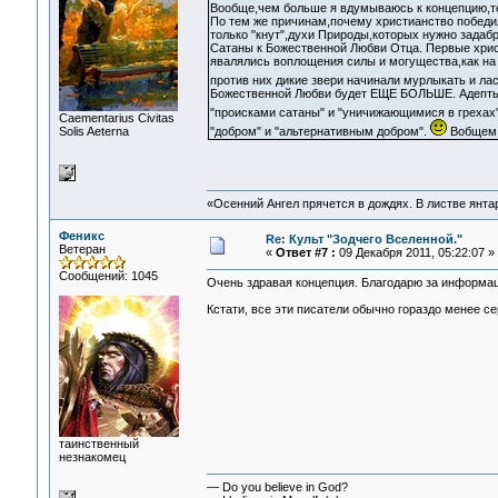
Вообще,чем больше я вдумываюсь к концепцию,т
По тем же причинам,почему христианство победило
только "кнут",духи Природы,которых нужно задабр
Сатаны к Божественной Любви Отца. Первые хри
явалялись воплощения силы и могущества,как на
против них дикие звери начинали мурлыкать и ла
Божественной Любви будет ЕЩЕ БОЛЬШЕ. Адепты 
"происками сатаны" и "уничижающимися в грехах
Сaementarius Civitas
Solis Aeterna
"добром" и "альтернативным добром".
Вобщем,
«Осенний Ангел прячется в дождях. В листве янтарн
Феникс
Re: Культ "Зодчего Вселенной."
Ветеран
«
Ответ #7 :
09 Декабря 2011, 05:22:07 »
Сообщений: 1045
Очень здравая концепция. Благодарю за информа
Кстати, все эти писатели обычно гораздо менее се
таинственный
незнакомец
— Do you believe in God?