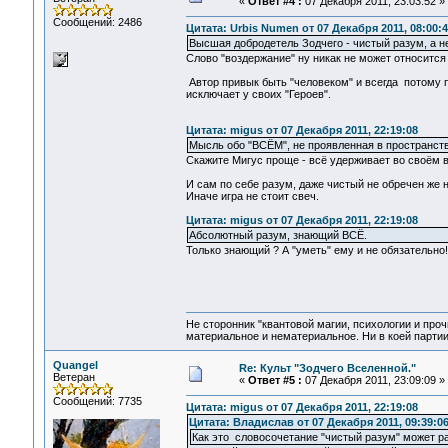
«
Ответ #4 :
07 Декабря 2011, 23:03:52 »
Сообщений: 2486
Цитата: Urbis Numen от 07 Декабря 2011, 08:00:4
Высшая добродетель Зодчего - чистый разум, а н
Слово "воздержание" ну никак не может относится к
Автор привык быть "человеком" и всегда потому пр
исключает у своих "Героев".
Цитата: migus от 07 Декабря 2011, 22:19:08
Мысль обо "ВСЁМ", не проявленная в пространств
Скажите Мигус проще - всё удерживает во своём 
И сам по себе разум, даже чистый не обречен же 
Иначе игра не стоит свеч.
Цитата: migus от 07 Декабря 2011, 22:19:08
Абсолютный разум, знающий ВСЁ.
Только знающий ? А "уметь" ему и не обязательно
Не сторонник "квантовой магии, психологии и проч
материальное и нематериальное. Ни в коей партии
Quangel
Re: Культ "Зодчего Вселенной."
Ветеран
«
Ответ #5 :
07 Декабря 2011, 23:09:09 »
Сообщений: 7735
Цитата: migus от 07 Декабря 2011, 22:19:08
Цитата: Владислав от 07 Декабря 2011, 09:39:0
Как это словосочетание "чистый разум" может р