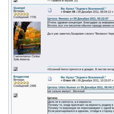
— I believe in Myself. (c)
Quangel
Re: Культ "Зодчего Вселенной."
Ветеран
«
Ответ #8 :
09 Декабря 2011, 06:04:12 »
Сообщений: 7735
Цитата: Феникс от 09 Декабря 2011, 05:22:07
Очень здравая концепция. Благодарю за информа
Кстати, все эти писатели обычно гораздо менее с
Да я уже заметил,Лазаревич своего "Великого Черв
Сaementarius Civitas
Solis Aeterna
«Осенний Ангел прячется в дождях. В листве янтарн
Владислав
Re: Культ "Зодчего Вселенной."
Ветеран
«
Ответ #9 :
09 Декабря 2011, 10:15:07 »
Сообщений: 2486
Цитата: Urbis Numen от 09 Декабря 2011, 06:04:1
не сильно жалует...Веселый
Цитата:
Дело не в святости, а в верности.
Почему-то, когда присягают на верность родине в 
Почему-то верующие не перескакивают с одной вер
Если разочаровался в идеалах, отойди в сторону и