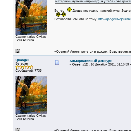
материей (музыка например) а у тебя - это дейст
Вот-вот.
Даешь пост-христианский культ Зодчег
Вот,наваял немного на тему:
http://qangel.livejourn
Сaementarius Civitas
Solis Aeterna
«Осенний Ангел прячется в дождях. В листве янтарн
Quangel
Альтернативный Демиург.
Ветеран
«
Ответ #12 :
10 Декабря 2011, 01:16:59 
Сообщений: 7735
Сaementarius Civitas
Solis Aeterna
«Осенний Ангел прячется в дождях. В листве янтарн