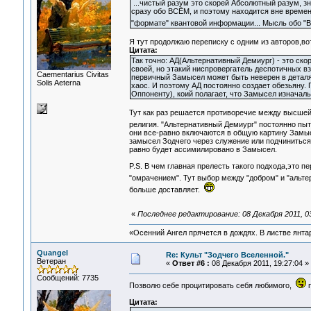
...чистый разум это скорей Абсолютный разум, зна
сразу обо ВСЁМ, и поэтому находится вне времени
"формате" квантовой информации... Мысль обо "В
Я тут продолжаю переписку с одним из авторов,во
Цитата:
Так точно: АД(Альтернативный Демиург) - это ско
своей, но этакий ниспровергатель деспотичных 
Сaementarius Civitas
первичный Замысел может быть неверен в деталях
Solis Aeterna
хаос. И поэтому АД постоянно создает обезьяну.
Оппоненту), коий полагает, что Замысел изначал
Тут как раз решается противоречие между высшей
религия. "Альтернативный Демиург" постоянно пы
они все-равно включаются в общую картину Замыс
замысел Зодчего через служение или подчиниться 
равно будет ассимилировано в Замысел.
P.S. В чем главная прелесть такого подхода,это пе
"омрачением". Тут выбор между "добром" и "альт
больше доставляет.
«
Последнее редактирование: 08 Декабря 2011, 0
«Осенний Ангел прячется в дождях. В листве янтарн
Quangel
Re: Культ "Зодчего Вселенной."
Ветеран
«
Ответ #6 :
08 Декабря 2011, 19:27:04 »
Сообщений: 7735
Позволю себе процитировать себя любимого,
п
Цитата: