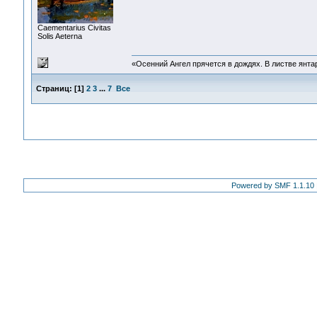
Сaementarius Civitas
Solis Aeterna
«Осенний Ангел прячется в дождях. В листве янтарн
Страниц:
[
1
]
2
3
...
7
Все
Powered by SMF 1.1.10