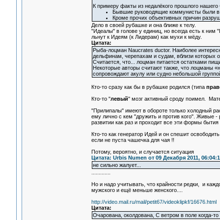
К примеру факты из недалёкого прошлого нашего
Бывшие руководящие коммунисты были в 
Кроме прочих объективных причин разруше
Дело в своей рубашке и она ближе к телу.
"Идеалы" в голове у единиц, но всегда есть к ним
льнут к Идеям (к Лидерам) как мухи к мёду.
Цитата:
Рыба-лоцман Naucrates ductor. Наиболее интерес
дельфинам, черепахам и судам, вблизи которых он 
Считается, что... лоцман питается остатками пищ
Некоторые авторы считают также, что лоцманы «н
сопровождают акулу или судно небольшой группой
Кто-то сразу как бы в рубашке родился (типа
прав
Кто-то "
левый
" мозг активный сроду поимел. Мат
"Прилипалы" имеют в обороте только холодный ра
ему лично с кем "дружить и против кого". Живые 
развитии как раз и проходит все эти формы бытия 
Кто-то как генератор Идей и он спешит освободить
если не пуста чашечка для чая !!
Потому, вероятно, и случается ситуация
Цитата: Urbis Numen от 09 Декабря 2011, 06:04:1
не сильно жалует...
.............
Но и надо учитывать, что крайности редки, и каждо
мужского и ещё меньше женского....
http://video.mail.ru/mail/petit67/videoklipkf/16676.html
Цитата:
Очарована, околдована, С ветром в поле когда-то