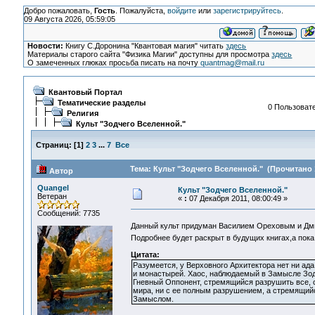
Добро пожаловать,
Гость
. Пожалуйста,
войдите
или
зарегистрируйтесь
.
09 Августа 2026, 05:59:05
Новости:
Книгу С.Доронина "Квантовая магия" читать
здесь
Материалы старого сайта "Физика Магии" доступны для просмотра
здесь
О замеченных глюках просьба писать на почту
quantmag@mail.ru
Квантовый Портал
Тематические разделы
0 Пользовате
Религия
Культ "Зодчего Вселенной."
Страниц:
[
1
]
2
3
...
7
Все
Тема: Культ "Зодчего Вселенной." (Прочитано 
Автор
Quangel
Культ "Зодчего Вселенной."
Ветеран
«
:
07 Декабря 2011, 08:00:49 »
Сообщений: 7735
Данный культ придуман Василием Ореховым и Дмит
Подробнее будет раскрыт в будущих книгах,а пока
Цитата:
Разумеется, у Верховного Архитектора нет ни ада
и монастырей. Хаос, наблюдаемый в Замысле Зодч
Гневный Оппонент, стремящийся разрушить все, 
мира, ни с ее полным разрушением, а стремящий
Замыслом.