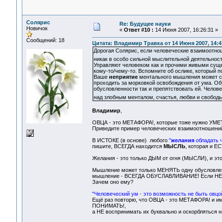
Солярис
Re: Будущее науки
Новичок
«
Ответ #10 :
14 Июня 2007, 16:26:31 »
Сообщений: 18
Цитата: Владимир Травка от 14 Июня 2007, 14:4
Дорогая Солярис, если человеческие взаимоотнош
никак в особо сильной мыслительной деятельност
Управляют человеком как и прочими живыми сущ
кому-то/чему-то. Вспомните об ослике, который п
Ваше
неприятие
ментального мышления может сл
проходить за морковкой освобождения от ума. О
обусловленности так и препятствовать ей. Челов
над злобным менталом, счастья, любви и свобод
Владимир
,
ОВЦА - это МЕТАФОРА!, которые тоже нужно УМ
Приведите пример человеческих взаимоотношений
В ИСТОКЕ (в основе) любого
"
желания
обладать 
пишите, ВСЕГДА находится
МЫСЛЬ
, которая и Е
Желания - это только ДЫМ от огня (МЫСЛИ), и 
Мышление может только МЕНЯТЬ одну обусловленн
мышление - ВСЕГДА ОБУСЛАВЛИВАНИЕ! Если НЕТ,
Зачем оно ему?
"Человеческий ум - это возможность не быть овцой
Ещё раз повторю, что ОВЦА - это МЕТАФОРА! и 
ПОНИМАТЬ!,
а НЕ воспринимать их буквально и оскорбляться 