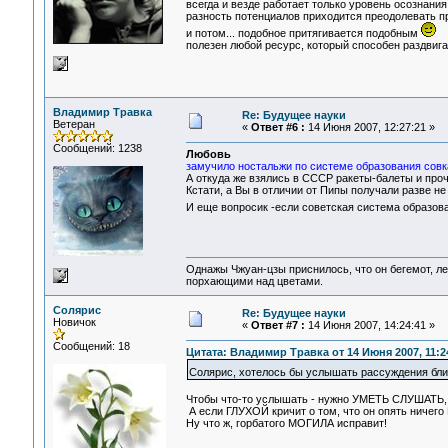
всегда и везде работает только уровень осознания
разность потенциалов приходится преодолевать при
и потом... подобное притягивается подобным
полезен любой ресурс, который способен раздвига
Владимир Травка
Re: Будущее науки
Ветеран
«
Ответ #6 :
14 Июня 2007, 12:27:21 »
Сообщений: 1238
Любовь
замучило ностальжи по системе образования совка
А откуда же взялись в СССР ракеты-балеты и про
Кстати, а Вы в отличии от Пипы получали разве н
И еще вопросик -если советская система образован
Однажы Чжуан-цзы приснилось, что он бегемот, л
порхающими над цветами.
Солярис
Re: Будущее науки
Новичок
«
Ответ #7 :
14 Июня 2007, 14:24:41 »
Сообщений: 18
Цитата: Владимир Травка от 14 Июня 2007, 11:2
Солярис, хотелось бы услышать рассуждения бли
Чтобы что-то услышать - нужно УМЕТЬ СЛУШАТЬ, 
А если ГЛУХОЙ кричит о том, что он опять ничего
Ну что ж, горбатого МОГИЛА исправит!