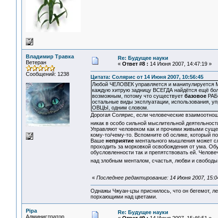
Владимир Травка
Re: Будущее науки
Ветеран
«
Ответ #8 :
14 Июня 2007, 14:47:19 »
Сообщений: 1238
Цитата: Солярис от 14 Июня 2007, 10:56:45
Любой ЧЕЛОВЕК управляется и манипулируется
каждую хитрую задницу ВСЕГДА найдётся ещё боле
возможным, потому что существует
базовое
РАБС
остальные виды эксплуатации, использования, у
ОВЦЫ, одним словом.
Дорогая Солярис, если человеческие взаимоотнош
никак в особо сильной мыслительной деятельност
Управляют человеком как и прочими живыми суще
кому-то/чему-то. Вспомните об ослике, который по
Ваше
неприятие
ментального мышления может сл
проходить за морковкой освобождения от ума. Об
обусловленности так и препятствовать ей. Челове
над злобным менталом, счастья, любви и свободы
«
Последнее редактирование: 14 Июня 2007, 15:0
Однажы Чжуан-цзы приснилось, что он бегемот, л
порхающими над цветами.
Pipa
Re: Будущее науки
Администратор