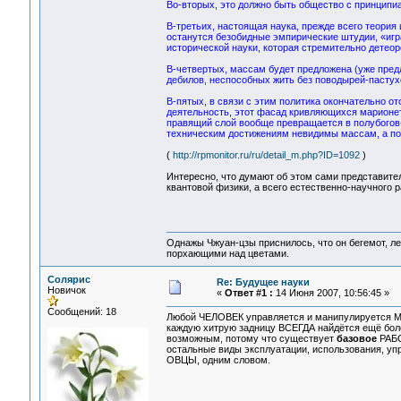
Во-вторых, это должно быть общество с принцип
В-третьих, настоящая наука, прежде всего теория 
останутся безобидные эмпирические штудии, «игр
исторической науки, которая стремительно детеоре
В-четвертых, массам будет предложена (уже пред
дебилов, неспособных жить без поводырей-пастух
В-пятых, в связи с этим политика окончательно от
деятельность, этот фасад кривляющихся марионето
правящий слой вообще превращается в полубогов-
техническим достижениям невидимы массам, а по
(
http://rpmonitor.ru/ru/detail_m.php?ID=1092
)
Интересно, что думают об этом сами представите
квантовой физики, а всего естественно-научного
Однажы Чжуан-цзы приснилось, что он бегемот, л
порхающими над цветами.
Солярис
Re: Будущее науки
Новичок
«
Ответ #1 :
14 Июня 2007, 10:56:45 »
Сообщений: 18
Любой ЧЕЛОВЕК управляется и манипулируется
каждую хитрую задницу ВСЕГДА найдётся ещё боле
возможным, потому что существует
базовое
РАБС
остальные виды эксплуатации, использования, уп
ОВЦЫ, одним словом.