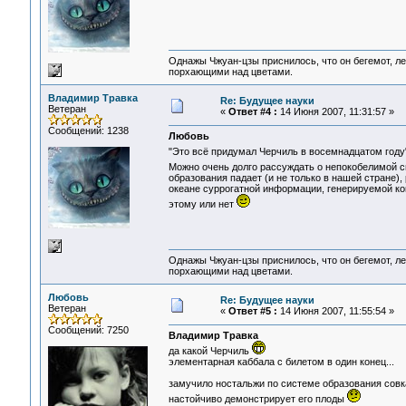
Однажы Чжуан-цзы приснилось, что он бегемот, л
порхающими над цветами.
Владимир Травка
Re: Будущее науки
Ветеран
«
Ответ #4 :
14 Июня 2007, 11:31:57 »
Сообщений: 1238
Любовь
"Это всё придумал Черчиль в восемнадцатом году
Можно очень долго рассуждать о непокобелимой с
образования падает (и не только в нашей стране)
океане суррогатной информации, генерируемой к
этому или нет
Однажы Чжуан-цзы приснилось, что он бегемот, л
порхающими над цветами.
Любовь
Re: Будущее науки
Ветеран
«
Ответ #5 :
14 Июня 2007, 11:55:54 »
Сообщений: 7250
Владимир Травка
да какой Черчиль
элементарная каббала с билетом в один конец...
замучило ностальжи по системе образования совка
настойчиво демонстрирует его плоды