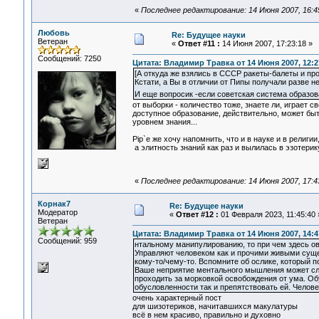
«
Последнее редактирование: 14 Июня 2007, 16:4
Любовь
Re: Будущее науки
Ветеран
«
Ответ #11 :
14 Июня 2007, 17:23:18 »
Сообщений: 7250
Цитата: Владимир Травка от 14 Июня 2007, 12:2
[А откуда же взялись в СССР ракеты-балеты и пр
Кстати, а Вы в отличии от Пипы получали разве 
И еще вопросик -если советская система образован
от выборки - количество тоже, знаете ли, играет св
доступное образование, действительно, может быть
уровнем знания...
Pip`е же хочу напомнить, что и в науке и в религии
а элитность знаний как раз и вылилась в эзотерик
«
Последнее редактирование: 14 Июня 2007, 17:4
Корнак7
Re: Будущее науки
Модератор
«
Ответ #12 :
01 Февраля 2023, 11:45:40 
Ветеран
Цитата: Владимир Травка от 14 Июня 2007, 14:4
Сообщений: 959
нтальному манипулированию, то при чем здесь ов
Управляют человеком как и прочими живыми сущест
кому-то/чему-то. Вспомните об ослике, который п
Ваше неприятие ментального мышления может сл
проходить за морковкой освобождения от ума. О
обусловленности так и препятствовать ей. Челове
очень характерный пост
для шизотериков, начитавшихся макулатуры
всё в нем красиво, правильно и духовно