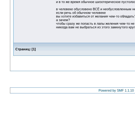
и в то же время обычное шизотерическое пустоло
в человеке обусловено ВСЁ и необусловленным не
если речь об обычном человеке
вы хотите избавиться от желания чем-то обладать
а зачем?
чтобы сразу же попасть в лапы желения чем-то не
никогда вам не выбраться из этого замкнутого кру
Страниц:
[
1
]
Powered by SMF 1.1.10