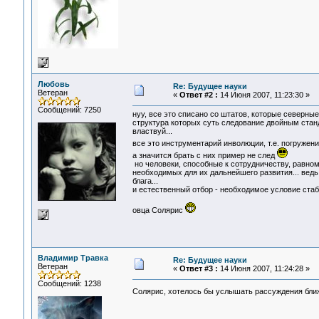
Любовь
Re: Будущее науки
Ветеран
«
Ответ #2 :
14 Июня 2007, 11:23:30 »
Сообщений: 7250
нуу, все это списано со штатов, которые северные.
структура которых суть следование двойным стан
властвуй...
все это инструментарий инволюции, т.е. погружен
а значится брать с них пример не след
но человеки, способные к сотрудничеству, равно
необходимых для их дальнейшего развития... ведь
блага...
и естественный отбор - необходимое условие стаби
овца Солярис
Владимир Травка
Re: Будущее науки
Ветеран
«
Ответ #3 :
14 Июня 2007, 11:24:28 »
Сообщений: 1238
Солярис, хотелось бы услышать рассуждения ближ