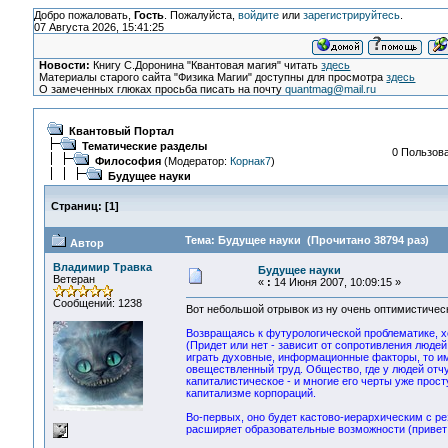
Добро пожаловать,
Гость
. Пожалуйста,
войдите
или
зарегистрируйтесь
.
07 Августа 2026, 15:41:25
Новости:
Книгу С.Доронина "Квантовая магия" читать
здесь
Материалы старого сайта "Физика Магии" доступны для просмотра
здесь
О замеченных глюках просьба писать на почту
quantmag@mail.ru
Квантовый Портал
Тематические разделы
0 Пользова
Философия
(Модератор:
Корнак7
)
Будущее науки
Страниц:
[
1
]
Тема: Будущее науки (Прочитано 38794 раз)
Автор
Владимир Травка
Будущее науки
Ветеран
«
:
14 Июня 2007, 10:09:15 »
Сообщений: 1238
Вот небольшой отрывок из ну очень оптимистичес
Возвращаясь к футурологической проблематике, х
(Придет или нет - зависит от сопротивления люде
играть духовные, информационные факторы, то им
овеществленный труд. Общество, где у людей отч
капиталистическое - и многие его черты уже прос
капитализме корпораций.
Во-первых, оно будет кастово-иерархическим с ре
расширяет образовательные возможности (привет