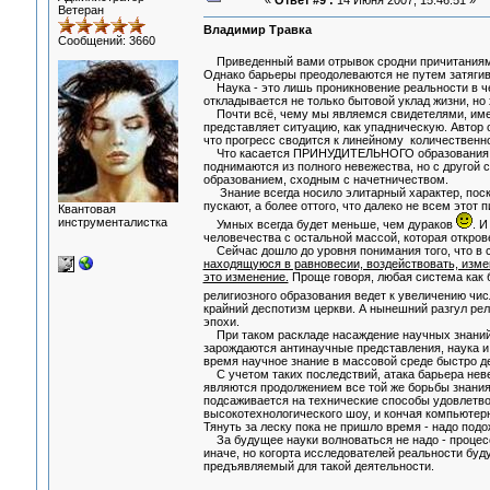
«
Ответ #9 :
14 Июня 2007, 15:46:51 »
Ветеран
Владимир Травка
Сообщений: 3660
Приведенный вами отрывок сродни причитаниям "
Однако барьеры преодолеваются не путем затягив
Наука - это лишь проникновение реальности в чел
откладывается не только бытовой уклад жизни, но
Почти всё, чему мы являемся свидетелями, име
представляет ситуацию, как упадническую. Автор 
что прогресс сводится к линейному количественно
Что касается ПРИНУДИТЕЛЬНОГО образования, то у
поднимаются из полного невежества, но с другой
образованием, сходным с начетничеством.
Знание всегда носило элитарный характер, поскол
пускают, а более оттого, что далеко не всем этот п
Квантовая
инструменталистка
Умных всегда будет меньше, чем дураков
. И
человечества с остальной массой, которая откров
Сейчас дошло до уровня понимания того, что в 
находящуюся в равновесии, воздействовать, изме
это изменение.
Проще говоря, любая система как 
религиозного образования ведет к увеличению чи
крайний деспотизм церкви. А нынешний разгул ре
эпохи.
При таком раскладе насаждение научных знаний
зарождаются антинаучные представления, наука и 
время научное знание в массовой среде быстро де
С учетом таких последствий, атака барьера неве
являются продолжением все той же борьбы знания
подсаживается на технические способы удовлетво
высокотехнологического шоу, и кончая компьютер
Тянуть за леску пока не пришло время - надо подож
За будущее науки волноваться не надо - процесс
иначе, но когорта исследователей реальности буд
предъявляемый для такой деятельности.