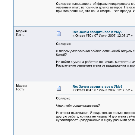
Солярис
, написание этой фразы инициировала мо
жизенный опыт, вспомнила других авторов. На осн
приняла решение, что наша смерть - это правда. И
Мария
Re: Зачем сводить все к УМу?
Гость
«
Ответ #50 :
07 Июня 2007, 12:03:17 »
Солярис
,
В твоём развлечении сейчас есть какой-нибудь 
Какой?
Не сойти с ума на работе и не начать материть на
Развлечение отвлекает меня от раздражения и зло
Мария
Re: Зачем сводить все к УМу?
Гость
«
Ответ #51 :
07 Июня 2007, 12:30:52 »
Солярис
Что тебя останавливает?
Инстинкт выживания. Я ведь только-только перее
другую работу, но пока не нашла. И для меня сейча
сублимировать раздражение и скуку разными раз