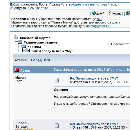
Добро пожаловать,
Гость
. Пожалуйста,
войдите
или
зарегистрируйтесь
.
06 Августа 2026, 09:06:40
Новости:
Книгу С.Доронина "Квантовая магия" читать
здесь
Материалы старого сайта "Физика Магии" доступны для просмотра
здесь
О замеченных глюках просьба писать на почту
quantmag@mail.ru
Квантовый Портал
Технические разделы
0 Пользовател
Корзина
Зачем сводить все к УМу?
Страниц:
1
2
3
[
4
]
Все
Тема: Зачем сводить все к УМу? (Прочитано 12
Автор
Мария
Re: Зачем сводить все к УМу?
Гость
«
Ответ #45 :
07 Июня 2007, 10:27:21 »
Солярис
Но, рассуждать можно оставаясь, утверждая себ
И как ж ты действуешь? Интересно, потому что я 
Любовь
Re: Зачем сводить все к УМу?
Ветеран
«
Ответ #46 :
07 Июня 2007, 11:21:53 »