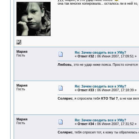
она так многих копировала... осталось ли в ней то,
Мария
Re: Зачем сводить все к УМу?
Гость
«
Ответ #32 :
06 Июня 2007, 17:09:51 »
Любовь
, это не удар ниже пояса. Просто хочется
Мария
Re: Зачем сводить все к УМу?
Гость
«
Ответ #33 :
06 Июня 2007, 17:18:39 »
Солярис
, я спросила тебя
КТО ТЫ ?
, а не как в
Мария
Re: Зачем сводить все к УМу?
Гость
«
Ответ #34 :
06 Июня 2007, 17:31:52 »
Солярис
, тебя спросил тот, к кому ты обратилась