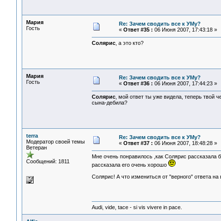
Мария
Re: Зачем сводить все к УМу?
Гость
«
Ответ #35 :
06 Июня 2007, 17:43:18 »
Солярис
, а это кто?
Мария
Re: Зачем сводить все к УМу?
Гость
«
Ответ #36 :
06 Июня 2007, 17:44:23 »
Солярис
, мой ответ ты уже видела, теперь твой 
сына-дебила?
terra
Re: Зачем сводить все к УМу?
Модератор своей темы
«
Ответ #37 :
06 Июня 2007, 18:48:28 »
Ветеран
Мне очень понравилось ,как Солярис рассказала б
Сообщений: 1811
рассказала его очень хорошо
Солярис! А что измениться от "верного" ответа на в
Audi, vide, tace - si vis vivere in pace.