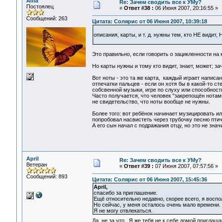
Alfia
Re: Зачем сводить все к УМу?
Постоялец
«
Ответ #38 :
06 Июня 2007, 20:16:55 »
Сообщений: 263
Цитата: Солярис от 06 Июня 2007, 10:39:18
описания, карты, и т. д. нужны тем, кто НЕ видит,
Это правильно, если говорить о зацикленности на к
Но карты нужны и тому кто видит, знает, может; за
Вот ноты - это та же карта, каждый играет написа
отпечатки пальцев - если он хотя бы в какой-то с
собсвенной музыки, игре по слуху или способност
Часто получается, что человек "закрепощён нотами
не свидетельство, что ноты вообще не нужны.
Более того: вот ребёнок начинает музицировать ил
попробовал насвистеть через трубочку песню птич
А его сын начал с подражания отцу, но это не значи
April
Re: Зачем сводить все к УМу?
Ветеран
«
Ответ #39 :
07 Июня 2007, 07:57:56 »
Сообщений: 893
Цитата: Солярис от 06 Июня 2007, 15:45:36
April,
спасибо за приглашение.
Ещё относительно недавно, скорее всего, я воспо
Но сейчас, у меня осталось очень мало времени.
Я не могу отвлекаться.
Да, не за что. Я же тебя не к себе домой приглаш