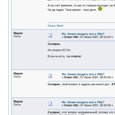
А на счет времени, то как-то странно выходит, на
Ну да ладно. Твое время - твое дело.
Fancy-Work
Мария
Re: Зачем сводить все к УМу?
Гость
«
Ответ #40 :
07 Июня 2007, 09:16:44 »
Солярис
,
Но ответ ЕСТЬ!
Если он есть, так
ответь
!
Мария
Re: Зачем сводить все к УМу?
Гость
«
Ответ #41 :
07 Июня 2007, 09:25:44 »
Солярис
, свой вопрос я задала уже много раз -
К
Мария
Re: Зачем сводить все к УМу?
Гость
«
Ответ #42 :
07 Июня 2007, 09:42:58 »
Солярис
, этот вопрос неправильный, потому что