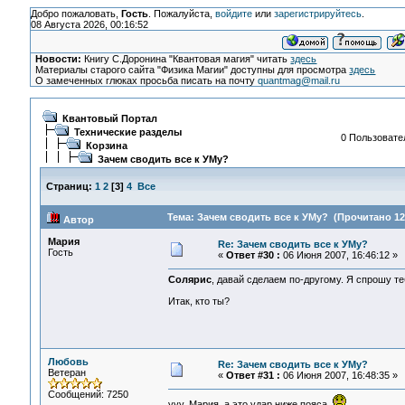
Добро пожаловать,
Гость
. Пожалуйста,
войдите
или
зарегистрируйтесь
.
08 Августа 2026, 00:16:52
Новости:
Книгу С.Доронина "Квантовая магия" читать
здесь
Материалы старого сайта "Физика Магии" доступны для просмотра
здесь
О замеченных глюках просьба писать на почту
quantmag@mail.ru
Квантовый Портал
Технические разделы
0 Пользовател
Корзина
Зачем сводить все к УМу?
Страниц:
1
2
[
3
]
4
Все
Тема: Зачем сводить все к УМу? (Прочитано 12
Автор
Мария
Re: Зачем сводить все к УМу?
Гость
«
Ответ #30 :
06 Июня 2007, 16:46:12 »
Солярис
, давай сделаем по-другому. Я спрошу те
Итак, кто ты?
Любовь
Re: Зачем сводить все к УМу?
Ветеран
«
Ответ #31 :
06 Июня 2007, 16:48:35 »
Сообщений: 7250
ууу, Мария, а это удар ниже пояса