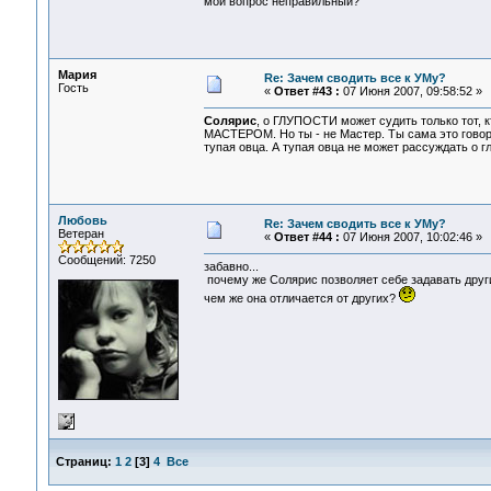
мой вопрос неправильный?
Мария
Re: Зачем сводить все к УМу?
Гость
«
Ответ #43 :
07 Июня 2007, 09:58:52 »
Солярис
, о ГЛУПОСТИ может судить только тот, 
МАСТЕРОМ. Но ты - не Мастер. Ты сама это говор
тупая овца. А тупая овца не может рассуждать о г
Любовь
Re: Зачем сводить все к УМу?
Ветеран
«
Ответ #44 :
07 Июня 2007, 10:02:46 »
Сообщений: 7250
забавно...
почему же Солярис позволяет себе задавать други
чем же она отличается от других?
Страниц:
1
2
[
3
]
4
Все