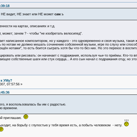
:39:18
то НЕ видит, НЕ знает или НЕ может
сам
.ъ
нности на картах, описаниях и т.д.
, может; зачем ? - чтобы "не изобретать велосипед".
рает написанное композитором, но у каждого - это одновременно и своя музыка, такая ж
ать по нотам не должно мешать сочинению собсвенной музыки, игре по слуху или спосо
ощён нотами", то есть боится сыграть хотя бы что-то без них. Но это перекос в воспи
ицировать или рисовать: он начинает с подражания, используя чьи-то приёмы. Кто-то 
ющее собственные шаги или стук сердца... А его сын начал с подражания отцу, но это не
 к УМу?
07, 07:57:56 »
:45:36
его, я воспользовалась бы им с радостью.
ло времени.
омой приглашаю.
выходит, на борьбу с глупостью у тебя время есть, а побыть человеком - нету.