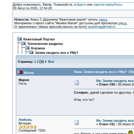
Добро пожаловать,
Гость
. Пожалуйста,
войдите
или
зарегистрируйтесь
.
09 Августа 2026, 12:54:28
Новости:
Книгу С.Доронина "Квантовая магия" читать
здесь
Материалы старого сайта "Физика Магии" доступны для просмотра
здесь
О замеченных глюках просьба писать на почту
quantmag@mail.ru
Квантовый Портал
Технические разделы
Корзина
Зачем сводить все к УМу?
Страниц:
1
2
[
3
]
4
Все
Тема: Зачем сводить все к УМу? (Пр
Автор
Мария
Re: Зачем сводить все
Гость
«
Ответ #30 :
06 Июня 20
Солярис
, давай сделаем по-другому. 
Итак, кто ты?
Любовь
Re: Зачем сводить все
Ветеран
«
Ответ #31 :
06 Июня 20
Сообщений: 7250
ууу, Мария, а это удар ниже пояса