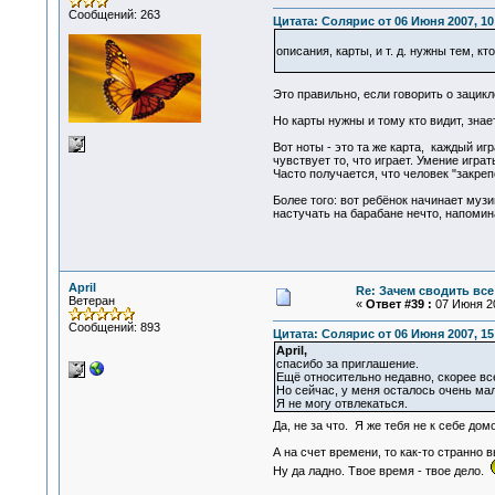
Сообщений: 263
Цитата: Солярис от 06 Июня 2007, 10
описания, карты, и т. д. нужны тем, к
Это правильно, если говорить о зацикле
Но карты нужны и тому кто видит, знает
Вот ноты - это та же карта, каждый иг
чувствует то, что играет. Умение игр
Часто получается, что человек "закреп
Более того: вот ребёнок начинает муз
настучать на барабане нечто, напомина
April
Re: Зачем сводить все
Ветеран
«
Ответ #39 :
07 Июня 20
Сообщений: 893
Цитата: Солярис от 06 Июня 2007, 15
April,
спасибо за приглашение.
Ещё относительно недавно, скорее вс
Но сейчас, у меня осталось очень ма
Я не могу отвлекаться.
Да, не за что. Я же тебя не к себе д
А на счет времени, то как-то странно 
Ну да ладно. Твое время - твое дело.