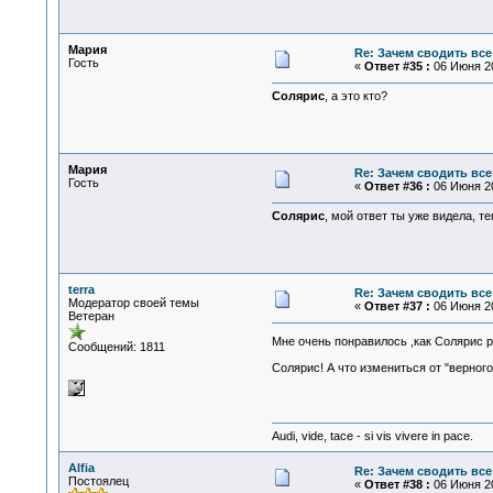
Мария
Re: Зачем сводить все
Гость
«
Ответ #35 :
06 Июня 20
Солярис
, а это кто?
Мария
Re: Зачем сводить все
Гость
«
Ответ #36 :
06 Июня 20
Солярис
, мой ответ ты уже видела, т
terra
Re: Зачем сводить все
Модератор своей темы
«
Ответ #37 :
06 Июня 20
Ветеран
Мне очень понравилось ,как Солярис р
Сообщений: 1811
Солярис! А что измениться от "верного"
Audi, vide, tace - si vis vivere in pace.
Alfia
Re: Зачем сводить все
Постоялец
«
Ответ #38 :
06 Июня 20