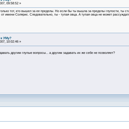
07, 09:58:52 »
олько тот, кто вышел за ее пределы. Но если бы ты вышла за пределы глупости, ты с
 имени Солярис. Следовательно, ты - тупая овца. А тупая овца не может рассуждать
 к УМу?
07, 10:02:46 »
авать другим глупые вопросы... а другим задавать их же себе не позволяет?