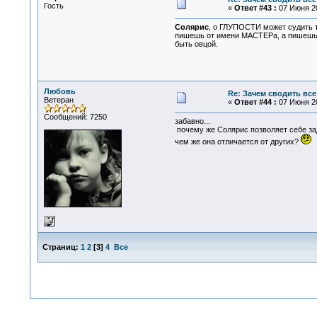
Гость
«
Ответ #43 :
07 Июня 20
Солярис
, о ГЛУПОСТИ может судить т
пишешь от имени МАСТЕРа, а пишешь от
быть овцой.
Любовь
Re: Зачем сводить все
Ветеран
«
Ответ #44 :
07 Июня 20
Сообщений: 7250
забавно...
почему же Солярис позволяет себе зад
чем же она отличается от других?
Страниц:
1
2
[
3
]
4
Все