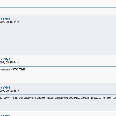
 к УМу?
07, 09:16:44 »
 к УМу?
07, 09:25:44 »
ого раз -
КТО ТЫ?
 к УМу?
07, 09:42:58 »
 потому что ты обусловлена своим представлением обо мне. Объясни сама, почему т
 к УМу?