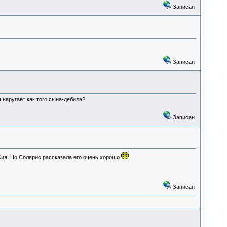
Записан
Записан
 наругает как того сына-дебила?
Записан
Сия. Но Солярис рассказала его очень хорошо
Записан