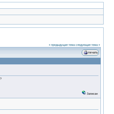
« предыдущая тема
следующая тема »
о?
Записан