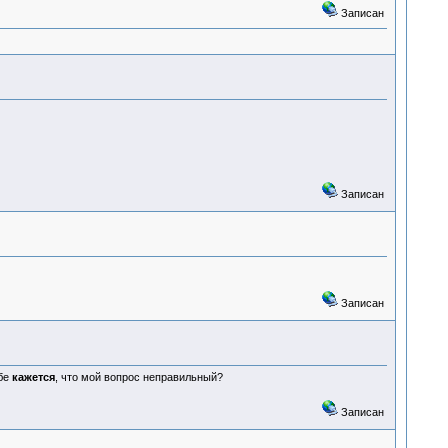
Записан
Записан
Записан
ебе
кажется
, что мой вопрос неправильный?
Записан