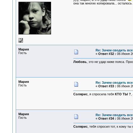
она так многих копировала... осталось 
Мария
Re: Зачем сводить все
Гость
«
Ответ #32 :
06 Июня 20
Любовь
, это не удар ниже пояса. Про
Мария
Re: Зачем сводить все
Гость
«
Ответ #33 :
06 Июня 20
Солярис
, я спросила тебя
КТО ТЫ ?
,
Мария
Re: Зачем сводить все
Гость
«
Ответ #34 :
06 Июня 20
Солярис
, тебя спросил тот, к кому т