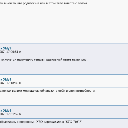
ли в ней то, кто родилось в ней в этом теле вместе с телом...
 к УМу?
07, 17:09:51 »
сто хочется наконец-то узнать правильный ответ на вопрос.
 к УМу?
07, 17:18:39 »
 а не как велики мои шансы обнаружить себя и свои потребности.
 к УМу?
07, 17:31:52 »
ы обратилась с вопросом:
"КТО спросил меня "КТО ТЫ"?"