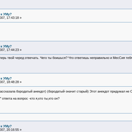
 к УМу?
07, 17:43:18 »
 к УМу?
07, 17:44:23 »
еперь твой черед отвечать. Чего ты боишься? Что ответишь неправильно и МесСия тебя
 к УМу?
07, 18:48:28 »
ассказала бородатый анекдот) (бородатый-значит старый) Этот анекдот придумал не 
 ответа на вопрос -кто я,кто ты,кто он?
 к УМу?
07, 20:16:55 »