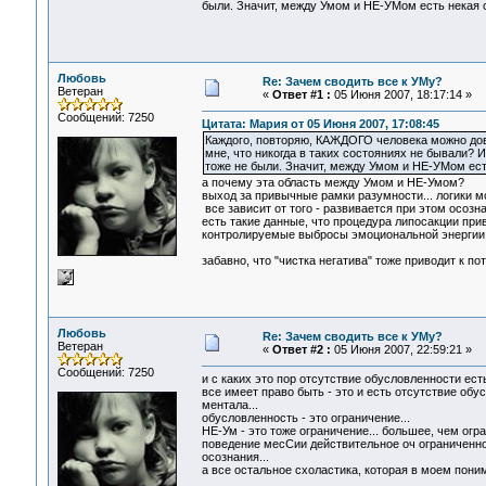
были. Значит, между Умом и НЕ-УМом есть некая о
Любовь
Re: Зачем сводить все к УМу?
Ветеран
«
Ответ #1 :
05 Июня 2007, 18:17:14 »
Сообщений: 7250
Цитата: Мария от 05 Июня 2007, 17:08:45
Каждого, повторяю, КАЖДОГО человека можно довес
мне, что никогда в таких состояниях не бывали?
тоже не были. Значит, между Умом и НЕ-УМом есть
а почему эта область между Умом и НЕ-Умом?
выход за привычные рамки разумности... логики м
все зависит от того - развивается при этом осозна
есть такие данные, что процедура липосакции привод
контролируемые выбросы эмоциональной энергии в
забавно, что "чистка негатива" тоже приводит к пот
Любовь
Re: Зачем сводить все к УМу?
Ветеран
«
Ответ #2 :
05 Июня 2007, 22:59:21 »
Сообщений: 7250
и с каких это пор отсутствие обусловленности ес
все имеет право быть - это и есть отсутствие обу
ментала...
обусловленность - это ограничение...
НЕ-Ум - это тоже ограничение... большее, чем огр
поведение месСии действительное оч ограниченное
осознания...
а все остальное схоластика, которая в моем поним