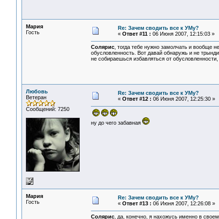
Мария
Re: Зачем сводить все к УМу?
Гость
«
Ответ #11 :
06 Июня 2007, 12:15:03 »
Солярис
, тогда тебе нужно замолчать и вообще н
обусловленность. Вот давай обнаружь и не трынди
не собираешься избавляться от обусловленности,
Любовь
Re: Зачем сводить все к УМу?
Ветеран
«
Ответ #12 :
06 Июня 2007, 12:25:30 »
Сообщений: 7250
ну до чего забавная
Мария
Re: Зачем сводить все к УМу?
Гость
«
Ответ #13 :
06 Июня 2007, 12:26:08 »
Солярис
, да, конечно, я нахожусь именно в сво