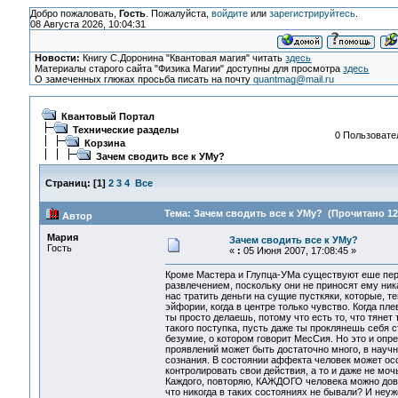
Добро пожаловать,
Гость
. Пожалуйста,
войдите
или
зарегистрируйтесь
.
08 Августа 2026, 10:04:31
Новости:
Книгу С.Доронина "Квантовая магия" читать
здесь
Материалы старого сайта "Физика Магии" доступны для просмотра
здесь
О замеченных глюках просьба писать на почту
quantmag@mail.ru
Квантовый Портал
Технические разделы
0 Пользовател
Корзина
Зачем сводить все к УМу?
Страниц:
[
1
]
2
3
4
Все
Тема: Зачем сводить все к УМу? (Прочитано 12
Автор
Мария
Зачем сводить все к УМу?
Гость
«
:
05 Июня 2007, 17:08:45 »
Кроме Мастера и Глупца-УМа существуют еше пере
развлечением, поскольку они не приносят ему ник
нас тратить деньги на сущие пусткяки, которые, 
эйфории, когда в центре только чувство. Когда пл
ты просто делаешь, потому что есть то, что тянет
такого поступка, пусть даже ты проклянешь себя с
безумие, о котором говорит МесСия. Но это и опр
проявлений может быть достаточно много, в нау
сознания. В состоянии аффекта человек может осо
контролировать свои действия, а то и даже не мо
Каждого, повторяю, КАЖДОГО человека можно довес
что никогда в таких состояниях не бывали? И неу