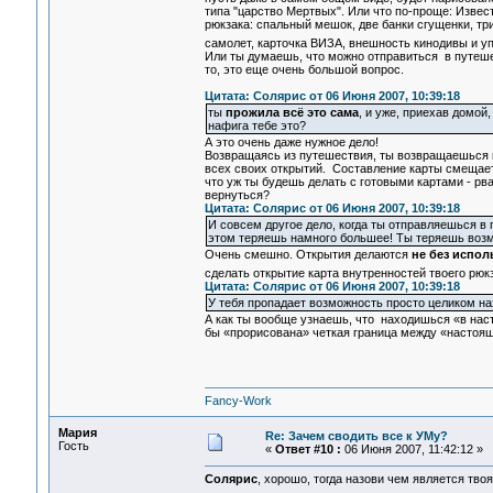
типа "царство Мертвых". Или что по-проще: Извес
рюкзака: спальный мешок, две банки сгущенки, три
самолет, карточка ВИЗА, внешность кинодивы и у
Или ты думаешь, что можно отправиться в путе
то, это еще очень большой вопрос.
Цитата: Солярис от 06 Июня 2007, 10:39:18
ты
прожила всё это сама
, и уже, приехав домой,
нафига тебе это?
А это очень даже нужное дело!
Возвращаясь из путешествия, ты возвращаешься 
всех своих открытий. Составление карты смещает 
что уж ты будешь делать с готовыми картами - рв
вернуться?
Цитата: Солярис от 06 Июня 2007, 10:39:18
И совсем другое дело, когда ты отправляешься в
этом теряешь намного большее! Ты теряешь воз
Очень смешно. Открытия делаются
не без испол
сделать открытие карта внутренностей твоего рюк
Цитата: Солярис от 06 Июня 2007, 10:39:18
У тебя пропадает возможность просто целиком на
А как ты вообще узнаешь, что находишься «в наст
бы «прорисована» четкая граница между «насто
Fancy-Work
Мария
Re: Зачем сводить все к УМу?
Гость
«
Ответ #10 :
06 Июня 2007, 11:42:12 »
Солярис
, хорошо, тогда назови чем является твоя