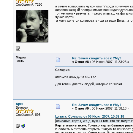
Сообщений: 7250
а зачем копировать чужой опыт? когда по чужим ка
сиравно каждый воспринимает все индивидуально.
тот же комп - результат чужого опыта... на фига и
чужие карты...
а кому хочется копировать - да за ради Бога... это
Мария
Re: Зачем сводить все к УМу?
Гость
«
Ответ #8 :
06 Июня 2007, 11:33:25 »
Солярис
,
Кто моя дочь ДЛЯ КОГО?
Для тебя и для тех людей, которые ее знают.
April
Re: Зачем сводить все к УМу?
Ветеран
«
Ответ #9 :
06 Июня 2007, 11:38:18 »
Сообщений: 893
Цитата: Солярис от 06 Июня 2007, 10:39:18
описания, карты, и т. д. нужны тем, кто НЕ видит,
Карты нужны всем. Только карты бывают разн
И если ты мечтаешь открыть "какую-то неизвестну
пусть даже в самом общем виде, будет нарисовано