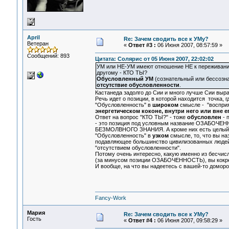
April
Re: Зачем сводить все к УМу?
Ветеран
«
Ответ #3 :
06 Июня 2007, 08:57:59 »
Сообщений: 893
Цитата: Солярис от 05 Июня 2007, 22:02:02
УМ или НЕ-УМ имеют отношение НЕ к переживания
другому - КТО ТЫ?
Обусловленный УМ
(сознательный или бессозна
отсутствие обусловленности
.
Кастанеда задолго до Сии и много лучше Сии выра
Речь идет о позиции, в которой находится точка, г
"Обусловленность" в
широком
смысле - "воспри
энергетическом коконе, внутри него или вне е
Ответ на вопрос "КТО ТЫ?" - тоже
обусловлен
- 
- это позиция под условным название ОЗАБОЧЕНН
БЕЗМОЛВНОГО ЗНАНИЯ. А кроме них есть целый ря
"Обусловленность" в
узком
смысле, то, что вы н
подавляющее большинство цивилизованных людей
"отсутствием обусловленности".
Потому очень интересно, какую именно из бесчис
(за минусом позиции ОЗАБОЧЕННОСТЬ), вы кокрет
И вообще, на что вы надеетесь с вашей-то домор
Fancy-Work
Мария
Re: Зачем сводить все к УМу?
Гость
«
Ответ #4 :
06 Июня 2007, 09:58:29 »