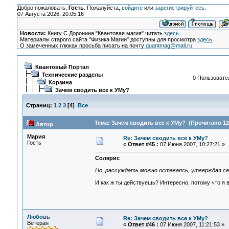
Добро пожаловать,
Гость
. Пожалуйста,
войдите
или
зарегистрируйтесь
.
07 Августа 2026, 20:05:16
Новости:
Книгу С.Доронина "Квантовая магия" читать
здесь
Материалы старого сайта "Физика Магии" доступны для просмотра
здесь
О замеченных глюках просьба писать на почту
quantmag@mail.ru
Квантовый Портал
Технические разделы
0 Пользовател
Корзина
Зачем сводить все к УМу?
Страниц:
1
2
3
[
4
]
Все
Тема: Зачем сводить все к УМу? (Прочитано 12
Автор
Мария
Re: Зачем сводить все к УМу?
Гость
«
Ответ #45 :
07 Июня 2007, 10:27:21 »
Солярис
Но, рассуждать можно оставаясь, утверждая себ
И как ж ты действуешь? Интересно, потому что я 
Любовь
Re: Зачем сводить все к УМу?
Ветеран
«
Ответ #46 :
07 Июня 2007, 11:21:53 »