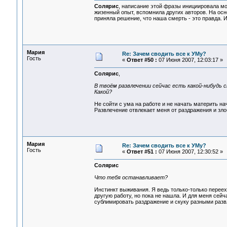
Солярис
, написание этой фразы инициировала мо
жизенный опыт, вспомнила других авторов. На осн
приняла решение, что наша смерть - это правда. И
Мария
Re: Зачем сводить все к УМу?
Гость
«
Ответ #50 :
07 Июня 2007, 12:03:17 »
Солярис
,
В твоём развлечении сейчас есть какой-нибудь 
Какой?
Не сойти с ума на работе и не начать материть на
Развлечение отвлекает меня от раздражения и зло
Мария
Re: Зачем сводить все к УМу?
Гость
«
Ответ #51 :
07 Июня 2007, 12:30:52 »
Солярис
Что тебя останавливает?
Инстинкт выживания. Я ведь только-только перее
другую работу, но пока не нашла. И для меня сейча
сублимировать раздражение и скуку разными раз