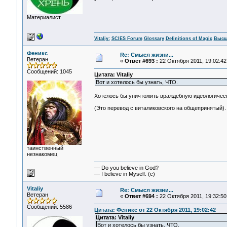
Материалист
Vitaliy:
SCIES Forum
Glossary
Definitions of Magic
Высш
Феникс
Re: Смысл жизни...
Ветеран
«
Ответ #693 :
22 Октября 2011, 19:02:42
Сообщений: 1045
Цитата: Vitaliy
Вот и хотелось бы узнать, ЧТО.
Хотелось бы уничтожить враждебную идеологическ
(Это перевод с виталиковского на общепринятый).
таинственный
незнакомец
— Do you believe in God?
— I believe in Myself. (c)
Vitaliy
Re: Смысл жизни...
Ветеран
«
Ответ #694 :
22 Октября 2011, 19:32:50
Сообщений: 5586
Цитата: Феникс от 22 Октября 2011, 19:02:42
Цитата: Vitaliy
Вот и хотелось бы узнать, ЧТО.