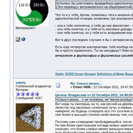
Хотелось бы уничтожить враждебную идеологичес
(Это перевод с виталиковского на общепринятый)
Что-то и у тебя, Артем, появилась тяга к анально
идеологической позиции, возможны три альтернат
- она и тебе непонятна, и тебе до нее фиолетово - 
Материалист
- она тебе понятна, и у тебя есть весомые доводы
- она тебе понятна, но у тебя есть возражения или
Вот в двух последних случаях я бы с интересом вы
Есть еще четвертая альтернатива: тебе вообще неч
бы и просто промолчать. Ты не находишь? Либо в
нечистот в философии и физических исслед
Vitaliy:
SCIES Forum
Glossary
Definitions of Magic
Высш
valeriy
Re: Смысл жизни...
Глобальный модератор
«
Ответ #695 :
22 Октября 2011, 19:47:30
Ветеран
Цитата: Владислав от 22 Октября 2011, 14:38:59
Сообщений: 4167
«Смысл жизни... » ни человека, ни "жизни вообще"
Вот когда ты смотришь на то, как весной на дерев
лепестки под ласковые солнечные лучи, и первые
наверное, не будешь созерцать все это тусклым в
тем более в высшей степени свойственны тем, кто 
Поэтому уже созерцание пробуждающейся, после зи
Но при более пристальном взгляде можно заметить
означает, что более слабые имеют меньшую вероят
есть большой шанс продлить свой вид в будущее. 