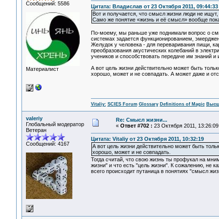
Сообщений: 5586
Цитата: Владислав от 23 Октября 2011, 09:44:33
Вот и получается, что смысл жизни люди не ищут,
Само же понятие «жизнь и её смысл» вообще пока
По-моему, мы раньше уже поднимали вопрос о смы
системах задается функционированием, эмерджент
Желудок у человека - для переваривания пищи, ка
преобразования акустических колебаний в электри
учеников и способствовать передаче им знаний и 
А вот цель жизни действительно может быть тольк
Материалист
хорошо, может и не совпадать. А может даже и отс
Vitaliy:
SCIES Forum
Glossary
Definitions of Magic
Высш
valeriy
Re: Смысл жизни...
Глобальный модератор
«
Ответ #702 :
23 Октября 2011, 13:26:09
Ветеран
Цитата: Vitaliy от 23 Октября 2011, 10:32:19
Сообщений: 4167
А вот цель жизни действительно может быть тольк
хорошо, может и не совпадать.
Тогда считай, что свою жизнь ты профукал на мним
жизни" и что есть "цель жизни". К сожалению, не 
всего происходит путаница в понятиях "смысл жизн