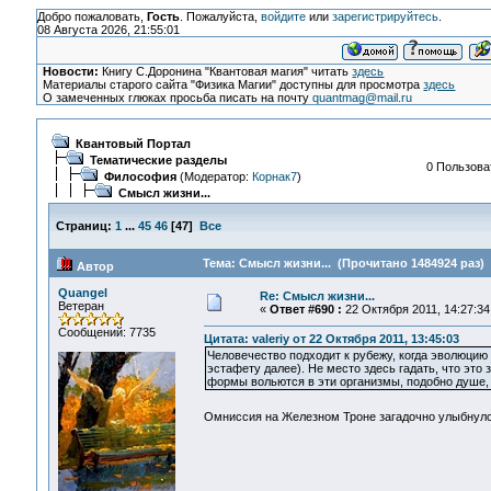
Добро пожаловать,
Гость
. Пожалуйста,
войдите
или
зарегистрируйтесь
.
08 Августа 2026, 21:55:01
Новости:
Книгу С.Доронина "Квантовая магия" читать
здесь
Материалы старого сайта "Физика Магии" доступны для просмотра
здесь
О замеченных глюках просьба писать на почту
quantmag@mail.ru
Квантовый Портал
Тематические разделы
0 Пользоват
Философия
(Модератор:
Корнак7
)
Смысл жизни...
Страниц:
1
...
45
46
[
47
]
Все
Тема: Смысл жизни... (Прочитано 1484924 раз)
Автор
Quangel
Re: Смысл жизни...
Ветеран
«
Ответ #690 :
22 Октября 2011, 14:27:34
Сообщений: 7735
Цитата: valeriy от 22 Октября 2011, 13:45:03
Человечество подходит к рубежу, когда эволюцию 
эстафету далее). Не место здесь гадать, что это
формы вольются в эти организмы, подобно душе,
Омниссия на Железном Троне загадочно улыбнулся