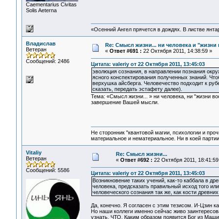
Сaementarius Civitas
Solis Aeterna
«Осенний Ангел прячется в дождях. В листве янтарн
Владислав
Re: Смысл жизни... ни человека и "жизни 
Ветеран
«
Ответ #691 :
22 Октября 2011, 14:38:59 »
Сообщений: 2486
Цитата: valeriy от 22 Октября 2011, 13:45:03
эволюция сознания, в направлении познания окру
ясного конспектирования полученных знаний. Что
верхушка айсберга. Человечество подходит к руб
сказать, передать эстафету далее).
Тема: «Смысл жизни... » ни человека, ни "жизни 
завершение Вашей мысли.
Не сторонник "квантовой магии, психологии и проч
материальное и нематериальное. Ни в коей партии
Vitaliy
Re: Смысл жизни...
Ветеран
«
Ответ #692 :
22 Октября 2011, 18:41:59
Сообщений: 5586
Цитата: valeriy от 22 Октября 2011, 13:45:03
Возникновение таких учений, как-то каббала в др
человека, предсказать правильный исход того ил
человеческого сознания так же, как кости древни
Да, конечно. Я согласен с этим тезисом. И-Цзин к
Но наши коллеги именно сейчас живо заинтересова
узнать, ЧТО. Каким образом появится Бог из Маши