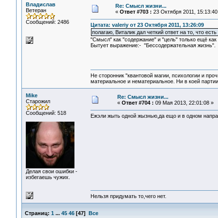
Владислав
Re: Смысл жизни...
Ветеран
«
Ответ #703 :
23 Октября 2011, 15:13:40
Сообщений: 2486
Цитата: valeriy от 23 Октября 2011, 13:26:09
полагаю, Виталик дал четкий ответ на то, что есть
"Смысл" как "содержание" и "цель" только ещё ка
Бытует выражение:- "Бессодержательная жизнь".
Не сторонник "квантовой магии, психологии и проч
материальное и нематериальное. Ни в коей партии
Mike
Re: Смысл жизни...
Старожил
«
Ответ #704 :
09 Мая 2013, 22:01:08 »
Сообщений: 518
Ежэли жыть одной жызнью,да ещо и в одном направл
Делая свои ошибки -
избегаешь чужих.
Нельзя придумать то,чего нет.
Страниц:
1
...
45
46
[
47
]
Все