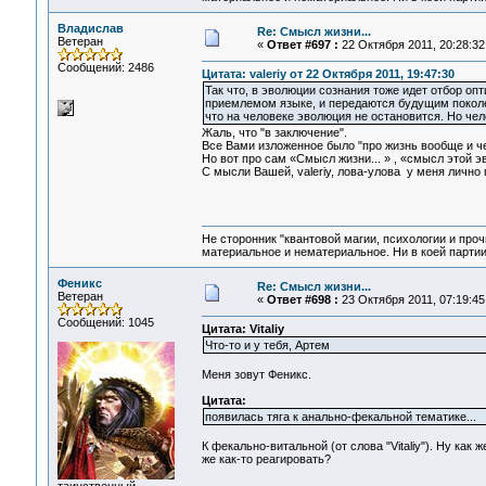
Владислав
Re: Смысл жизни...
Ветеран
«
Ответ #697 :
22 Октября 2011, 20:28:32
Сообщений: 2486
Цитата: valeriy от 22 Октября 2011, 19:47:30
Так что, в эволюции сознания тоже идет отбор 
приемлемом языке, и передаются будущим поколени
что на человеке эволюция не остановится. Но че
Жаль, что "в заключение".
Все Вами изложенное было "про жизнь вообще и че
Но вот про сам «Смысл жизни... » , «смысл этой э
С мысли Вашей, valeriy, лова-улова у меня лично 
Не сторонник "квантовой магии, психологии и проч
материальное и нематериальное. Ни в коей партии
Феникс
Re: Смысл жизни...
Ветеран
«
Ответ #698 :
23 Октября 2011, 07:19:45
Сообщений: 1045
Цитата: Vitaliy
Что-то и у тебя, Артем
Меня зовут Феникс.
Цитата:
появилась тяга к анально-фекальной тематике...
К фекально-витальной (от слова "Vitaliy"). Ну как
же как-то реагировать?