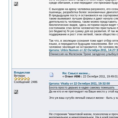
среде обитания, и они передают эти признаки буд
С выходом на арену человека-разумного, его созн
пшеницы, разработка более экономичных двигателе
В предыдущем посту я остановился на сортировке 
также выживают лучшие формы и дают начало сле
деятельность человека, также можно представить 
биологических видов, здесь историки науки видят 
состоянием этих веток человечество пристально п
(из бюджета) N-ую сумму для ее развития. И так ж
поддержание и рост этих ветвей, такое общество 
Так что, в эволюции сознания тоже идет отбор 
языке, и передаются будущим поколениям. Вот это 
человеке эволюция не остановится. Но человек яв
Цитата: Urbis Numen от 22 Октября 2011, 14:27:3
Омниссия на Железном Троне загадочно улыбнулся
Владислав
Re: Смысл жизни...
Ветеран
«
Ответ #696 :
22 Октября 2011, 19:49:01
Сообщений: 2486
Цитата: Vitaliy от 22 Октября 2011, 19:32:50
охота просто дерьмо в кадке самому помешать
Да ни кто и не претендует на Ваше место у этой кадк
Это уж ваш сугубо личный смысл жизни - быть у к
Не сторонник "квантовой магии, психологии и проч
материальное и нематериальное. Ни в коей партии