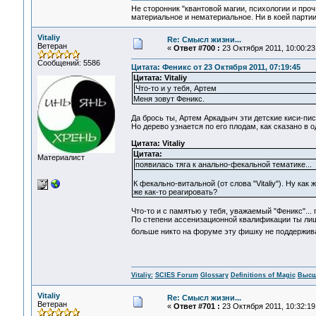
Не сторонник "квантовой магии, психологии и проч
материальное и нематериальное. Ни в коей партии
Vitaliy
Re: Смысл жизни...
Ветеран
«
Ответ #700 :
23 Октября 2011, 10:00:23
Сообщений: 5586
Цитата: Феникс от 23 Октября 2011, 07:19:45
Цитата: Vitaliy
Что-то и у тебя, Артем
Меня зовут Феникс.
Да брось ты, Артем Аркадьич эти детские киси-писи
Но дерево узнается по его плодам, как сказано в о
Цитата: Vitaliy
Цитата:
Материалист
появилась тяга к анально-фекальной тематике...
К фекально-витальной (от слова "Vitaliy"). Ну ка
же как-то реагировать?
Что-то и с памятью у тебя, уважаемый "Феникс"..
По степени ассенизационной квалификации ты лишь 
больше никто на форуме эту фишку не поддерживае
Vitaliy:
SCIES Forum
Glossary
Definitions of Magic
Высш
Vitaliy
Re: Смысл жизни...
Ветеран
«
Ответ #701 :
23 Октября 2011, 10:32:19