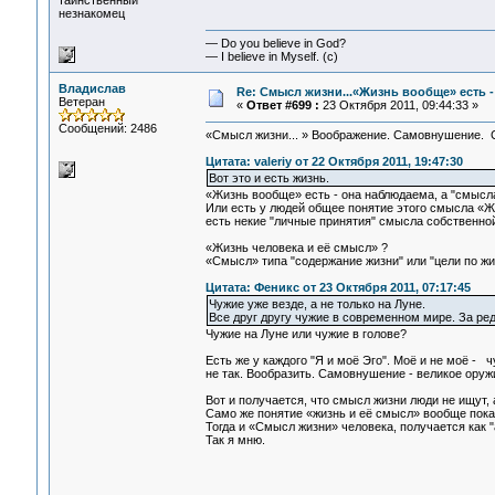
таинственный
незнакомец
— Do you believe in God?
— I believe in Myself. (c)
Владислав
Re: Смысл жизни...«Жизнь вообще» есть -
Ветеран
«
Ответ #699 :
23 Октября 2011, 09:44:33 »
Сообщений: 2486
«Смысл жизни... » Воображение. Самовнушение. 
Цитата: valeriy от 22 Октября 2011, 19:47:30
Вот это и есть жизнь.
«Жизнь вообще» есть - она наблюдаема, а "смысл
Или есть у людей общее понятие этого смысла «Ж
есть некие "личные принятия" смысла собственно
«Жизнь человека и её смысл» ?
«Смысл» типа "содержание жизни" или "цели по жи
Цитата: Феникс от 23 Октября 2011, 07:17:45
Чужие уже везде, а не только на Луне.
Все друг другу чужие в современном мире. За ред
Чужие на Луне или чужие в голове?
Есть же у каждого "Я и моё Эго". Моё и не моё - ч
не так. Вообразить. Самовнушение - великое оруж
Вот и получается, что смысл жизни люди не ищут, 
Само же понятие «жизнь и её смысл» вообще пока
Тогда и «Смысл жизни» человека, получается как "
Так я мню.