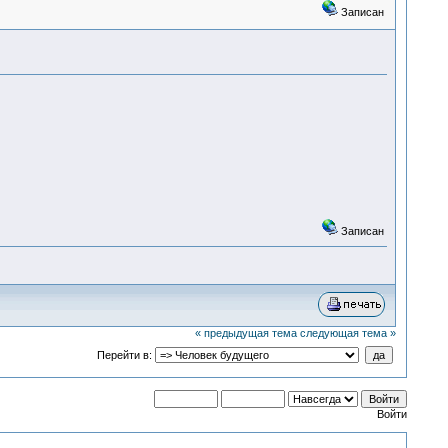
Записан
Записан
« предыдущая тема
следующая тема »
Перейти в:
Войти