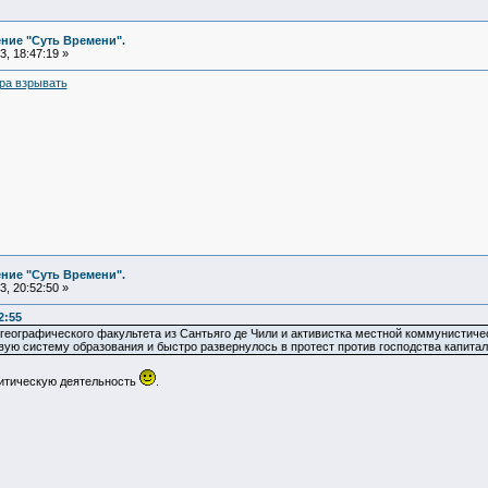
ние "Суть Времени".
, 18:47:19 »
ра взрывать
ние "Суть Времени".
, 20:52:50 »
2:55
 географического факультета из Сантьяго де Чили и активистка местной коммунистиче
вую систему образования и быстро развернулось в протест против господства капитал
итическую деятельность
.