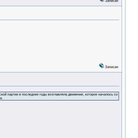
Записан
Записан
ской партии в последние годы возглавляла движение, которое началось со
а.