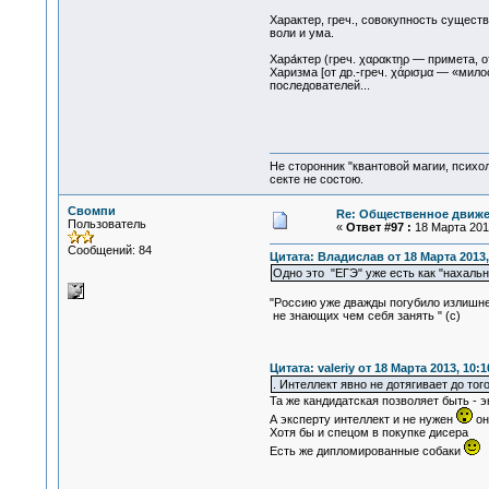
Характер, греч., совокупность сущест
воли и ума.
Хара́ктер (греч. χαρακτηρ — примета,
Харизма [от др.-греч. χάρισμα — «мил
последователей...
Не сторонник "квантовой магии, психо
секте не состою.
Свомпи
Re: Общественное движе
Пользователь
«
Ответ #97 :
18 Марта 2013
Сообщений: 84
Цитата: Владислав от 18 Марта 2013,
Одно это "ЕГЭ" уже есть как "нахаль
"Россию уже дважды погубило излишне
не знающих чем себя занять " (с)
Цитата: valeriy от 18 Марта 2013, 10:1
. Интеллект явно не дотягивает до тог
Та же кандидатская позволяет быть - 
А эксперту интеллект и не нужен
он
Хотя бы и спецом в покупке дисера
Есть же дипломированные собаки