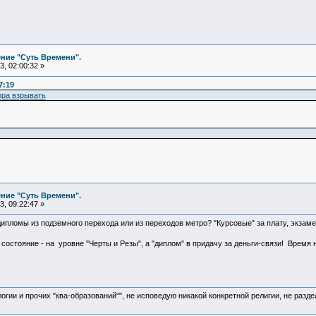
ние "Суть Времени".
, 02:00:32 »
7:19
ора взрывать
ние "Суть Времени".
, 09:22:47 »
ипломы из подземного перехода или из переходов метро? "Курсовые" за плату, экзамен
остояние - на уровне "Черты и Резы", а "диплом" в придачу за деньги-связи! Время н
логии и прочих "ква-образований"", не исповедую никакой конкретной религии, не раз