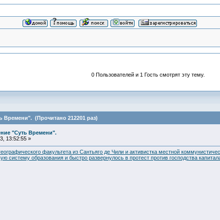
0 Пользователей и 1 Гость смотрят эту тему.
 Времени". (Прочитано 212201 раз)
ние "Суть Времени".
, 13:52:55 »
географического факультета из Сантьяго де Чили и активистка местной коммунистичес
ую систему образования и быстро развернулось в протест против господства капитала