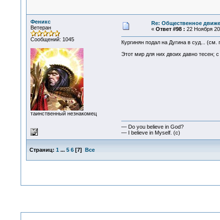
Феникс
Re: Общественное движе
Ветеран
«
Ответ #98 :
22 Ноября 201
Сообщений: 1045
Кургинян подал на Дугина в суд... (см.
Этот мир для них двоих давно тесен; с
таинственный незнакомец
— Do you believe in God?
— I believe in Myself. (c)
Страниц:
1
...
5
6
[
7
]
Все