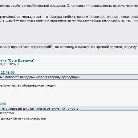
венных свойств и особенностей предмета. Х. человека — совокупность психич. черт че
 отличительная черта, знак) — структура стойких, сравнительно постоянных психичес
ость, дар»] — приписывание или признание за личностью набора таких свойств, черт и
логии и прочих "ква-образований"", не исповедую никакой конкретной религии, не раз
ние "Суть Времени".
, 13:20:37 »
 12:49:05
ный поворот" народных масс в сторону деградации
е количество образованных людей,
0:56
о, что липовый диплом только оттеняет их тупость.
экспертом
 должен быть - специалистом