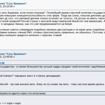
ние "Суть Времени".
, 10:10:56 »
дно пить Боржоми, если почки отказали". Полнейший провал научной политики государс
м повышает конкурентоспособность этих фирм. Тогда как слизь, покупая дипломы док
ает до того, что липовый диплом только оттеняет их тупость. Уж лучше не иметь тако
сталой аграрной России страну с высокой индустриальной базой (по тем временам). А
 в западных банках, как это уже предпринимается на Кипре.
е ученые советы утверждали подобные липовые диссертации и за какие цены подобные
кормки нужных членов РАН, готовых проголосовать правильно, не обошлось. Поэтому 
евых конюшен придется начинать с верхних этажей.
ние "Суть Времени".
, 12:49:05 »
0:56
государства - в своем большинства лучшие кадры продают свой интеллект зарубежн
ый поворот" народных масс в сторону деградацию.
бытий - так нам выпало жить. Кому не по силам так жить - тому настало время делать 
провести адепта через это испытание.
- <-> хара = кара