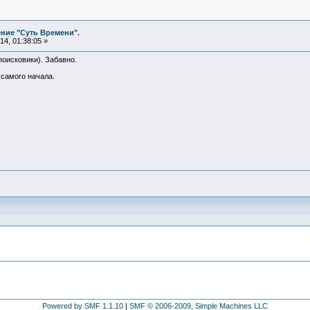
ние "Суть Времени".
4, 01:38:05 »
 поисковики). Забавно.
 самого начала.
Powered by SMF 1.1.10
|
SMF © 2006-2009, Simple Machines LLC