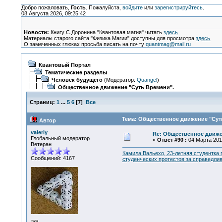
Добро пожаловать,
Гость
. Пожалуйста,
войдите
или
зарегистрируйтесь
.
08 Августа 2026, 09:25:42
Новости:
Книгу С.Доронина "Квантовая магия" читать
здесь
Материалы старого сайта "Физика Магии" доступны для просмотра
здесь
О замеченных глюках просьба писать на почту
quantmag@mail.ru
Квантовый Портал
Тематические разделы
Человек будущего
(Модератор:
Quangel
)
Общественное движение "Суть Времени".
Страниц:
1
...
5
6
[
7
]
Все
Тема: Общественное движение "Суть
Автор
valeriy
Re: Общественное движе
Глобальный модератор
«
Ответ #90 :
04 Марта 2013
Ветеран
Камила Вальехо, 23-летняя студентка 
Сообщений: 4167
студенческих протестов за справедлив