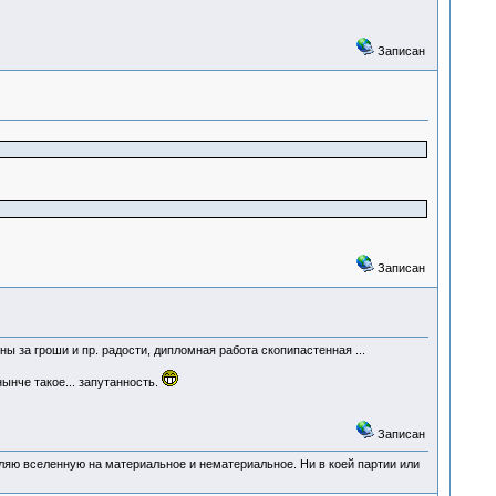
Записан
Записан
ы за гроши и пр. радости, дипломная работа скопипастенная ...
ынче такое... запутанность.
Записан
деляю вселенную на материальное и нематериальное. Ни в коей партии или