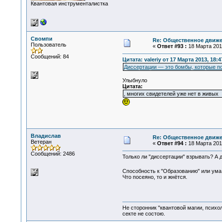
Квантовая инструменталистка
Свомпи
Re: Общественное движе
Пользователь
«
Ответ #93 :
18 Марта 2013
Сообщений: 84
Цитата: valeriy от 17 Марта 2013, 18:4
Диссертации — это бомбы, которые п
Улыбнуло
Цитата:
, многих свидетелей уже нет в живых
Владислав
Re: Общественное движе
Ветеран
«
Ответ #94 :
18 Марта 2013
Сообщений: 2486
Только ли "диссертации" взрывать? А д
Способность к "Образованию" или ума с
Что посеяно, то и жнётся.
Не сторонник "квантовой магии, психо
секте не состою.