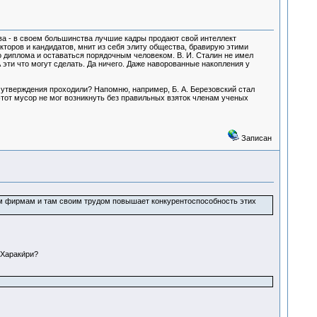
тва - в своем большинства лучшие кадры продают свой интеллект
торов и кандидатов, мнит из себя элиту общества, бравирую этими
го диплома и оставаться порядочным человеком. В. И. Сталин не имел
 эти что могут сделать. Да ничего. Даже наворованные накопления у
 утверждения проходили? Напомню, например, Б. А. Березовский стал
этот мусор не мог возникнуть без правильных взяток членам ученых
Записан
ым фирмам и там своим трудом повышает конкурентоспособность этих
Хараки́ри?