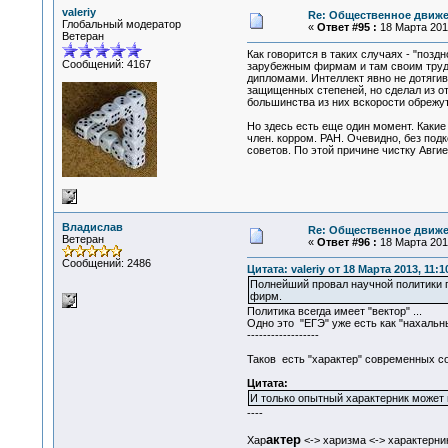
valeriy
Re: Общественное движе
Глобальный модератор
«
Ответ #95 :
18 Марта 2013
Ветеран
Как говорится в таких случаях - "поз
Сообщений: 4167
зарубежным фирмам и там своим трудо
дипломами. Интеллект явно не дотягив
защищенных степеней, но сделал из от
большинства из них вскорости обрежут
Но здесь есть еще один момент. Каки
член. корром. РАН. Очевидно, без под
советов. По этой причине чистку Авги
Владислав
Re: Общественное движе
Ветеран
«
Ответ #96 :
18 Марта 2013
Сообщений: 2486
Цитата: valeriy от 18 Марта 2013, 11:1
Полнейший провал научной политики 
фирм.
Политика всегда имеет "вектор" ...
Одно это "ЕГЭ" уже есть как "нахальн
------------------
Таков есть "характер" современных со
Цитата:
И только опытный характерник может 
----
актер
Хар
<-> харизма <-> характерник