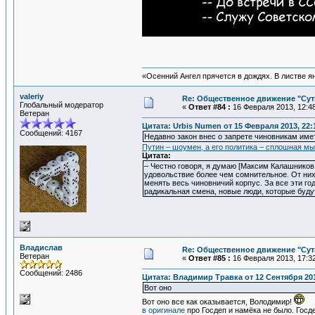
«Осенний Ангел прячется в дождях. В листве янт
valeriy
Re: Общественное движение "Сут
Глобальный модератор
«
Ответ #84 :
16 Февраля 2013, 12:48
Ветеран
Цитата: Urbis Numen от 15 Февраля 2013, 22:
Сообщений: 4167
Недавно закон внес о запрете чиновникам име
Путин – шоумен, а его политика – сплошная м
Цитата:
– Честно говоря, я думаю [Максим Калашников,
удовольствие более чем сомнительное. От них
менять весь чиновничий корпус. За все эти г
радикальная смена, новые люди, которые буду
Владислав
Re: Общественное движение "Сут
Ветеран
«
Ответ #85 :
16 Февраля 2013, 17:32
Сообщений: 2486
Цитата: Владимир Травка от 12 Сентября 201
Вот оно
Вот оно все как оказывается, Володимир!
в оригинале
про Госдеп и намёка не было. Госд