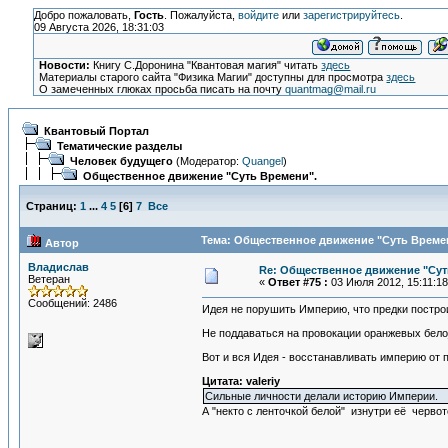
Добро пожаловать,
Гость
. Пожалуйста,
войдите
или
зарегистрируйтесь
.
09 Августа 2026, 18:31:03
Новости:
Книгу С.Доронина "Квантовая магия" читать
здесь
Материалы старого сайта "Физика Магии" доступны для просмотра
здесь
О замеченных глюках просьба писать на почту
quantmag@mail.ru
Квантовый Портал
Тематические разделы
Человек будущего
(Модератор:
Quangel
)
Общественное движение "Суть Времени".
Страниц:
1
...
4
5
[
6
]
7
Все
Тема: Общественное движение "Суть Времен
Автор
Владислав
Re: Общественное движение "Сут
Ветеран
«
Ответ #75 :
03 Июля 2012, 15:11:18
Сообщений: 2486
Идея не порушить Империю, что предки постро
Не поддаваться на провокации оранжевых бело
Вот и вся Идея - восстанавливать империю от п
Цитата: valeriy
Сильные личности делали историю Империи.
А "некто с ленточкой белой" изнутри её червото