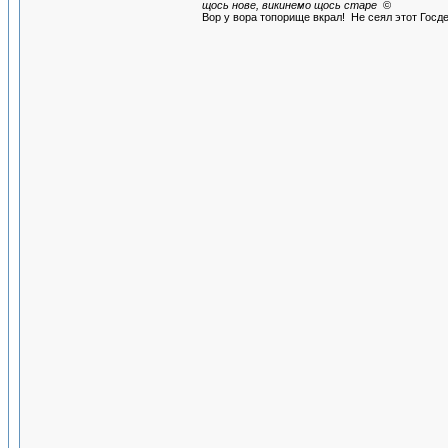
щось нове, викинемо щось старе
©
Вор у вора топорище вкрал! Не сеял этот Госдеп