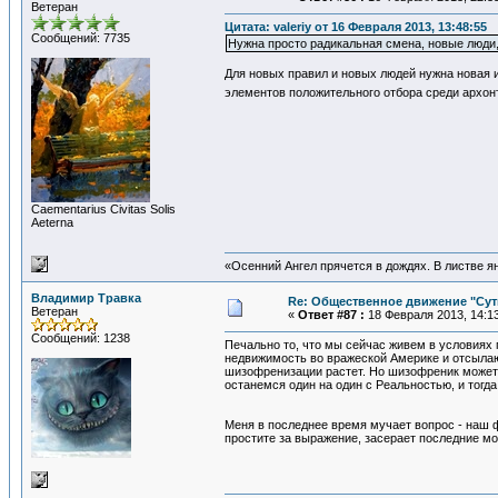
Ветеран
Цитата: valeriy от 16 Февраля 2013, 13:48:55
Сообщений: 7735
Нужна просто радикальная смена, новые люди,
Для новых правил и новых людей нужна новая 
элементов положительного отбора среди архон
Сaementarius Civitas Solis
Aeterna
«Осенний Ангел прячется в дождях. В листве янт
Владимир Травка
Re: Общественное движение "Сут
Ветеран
«
Ответ #87 :
18 Февраля 2013, 14:13
Сообщений: 1238
Печально то, что мы сейчас живем в условиях
недвижимость во вражеской Америке и отсылают
шизофренизации растет. Но шизофреник может 
останемся один на один с Реальностью, и тогда
Меня в последнее время мучает вопрос - наш 
простите за выражение, засерает последние моз