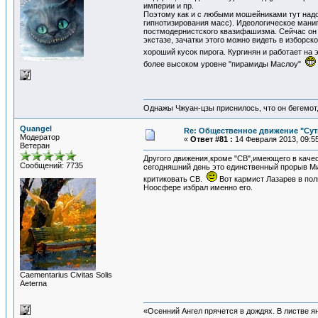
империи и пр.
Поэтому как и с любыми мошейниками тут надо 
гипнотизирования масс). Идеологическое мани
постмодернистского квазифашизма. Сейчас он 
экстазе, зачатки этого можно видеть в изборс
хороший кусок пирога. Кургинян и работает на
более высоком уровне "пирамиды Маслоу"
Однажы Чжуан-цзы приснилось, что он бегемот
Quangel
Re: Общественное движение "Сут
Модератор
«
Ответ #81 :
14 Февраля 2013, 09:55
Ветеран
Другого движения,кроме "СВ",имеющего в каче
Сообщений: 7735
сегодняшний день это единственный прорыв Ми
критиковать СВ.
Вот кармист Лазарев в пол
Ноосфере избрал именно его.
Сaementarius Civitas Solis
Aeterna
«Осенний Ангел прячется в дождях. В листве янт