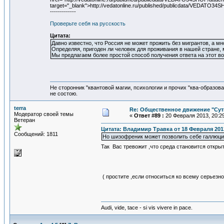
target="_blank">http://vedatonline.ru/published/publicdat
-------------
Проверьте себя на русскость
Цитата:
Давно известно, что Россия не может прожить без мигрантов, а мн
Определяя, пригоден ли человек для проживания в нашей стране
Мы предлагаем более простой способ получения ответа на этот во
Не сторонник "квантовой магии, психологии и прочих "ква-образов
не состою.
terra
Re: Общественное движение "Сут
Модератор своей темы
«
Ответ #89 :
20 Февраля 2013, 20:29
Ветеран
Цитата: Владимир Травка от 18 Февраля 2013
Сообщений: 1811
Но шизофреник может позволить себе галлюци
Так Вас тревожит ,что среда становится открыт
( простите ,если относиться ко всему серьезно
Audi, vide, tace - si vis vivere in pace.