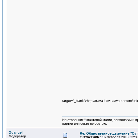
target="_blank">http://trava.kiev.ua/wp-content/u
Не сторонник "квантовой магии, психологии и 
партии или секте не состою.
Quangel
Re: Общественное движение "Сут
Модератор
«
Ответ #86 :
16 Февраля 2013, 22:35