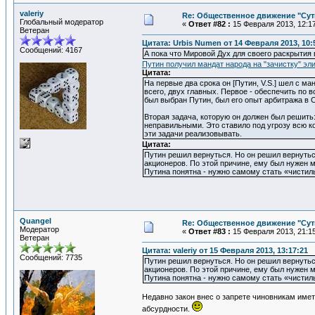
valeriy
Re: Общественное движение "Сут
Глобальный модератор
«
Ответ #82 :
15 Февраля 2013, 12:17
Ветеран
Цитата: Urbis Numen от 14 Февраля 2013, 10:
Сообщений: 4167
А пока что Мировой Дух для своего раскрытия
Путин получил мандат народа на "зачистку" эл
Цитата:
На первые два срока он [Путин, V.S.] шел с м
всего, двух главных. Первое - обеспечить по 
был выбран Путин, был его опыт арбитража в 
Вторая задача, которую он должен был решить
неправильными. Это ставило под угрозу всю ко
эти задачи реализовывать.
Цитата:
Путин решил вернуться. Но он решил вернуться
акционеров. По этой причине, ему был нужен м
Путина понятна - нужно самому стать «чистил
Quangel
Re: Общественное движение "Сут
Модератор
«
Ответ #83 :
15 Февраля 2013, 21:15
Ветеран
Цитата: valeriy от 15 Февраля 2013, 13:17:21
Сообщений: 7735
Путин решил вернуться. Но он решил вернуться
акционеров. По этой причине, ему был нужен м
Путина понятна - нужно самому стать «чистил
Недавно закон внес о запрете чиновникам име
абсурдности.