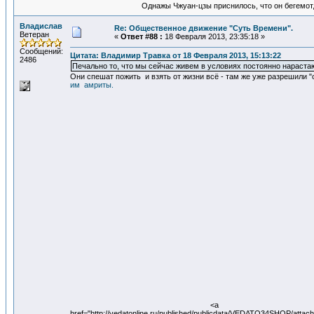
Однажы Чжуан-цзы приснилось, что он бегемот
Владислав
Re: Общественное движение "Суть Времени".
Ветеран
«
Ответ #88 :
18 Февраля 2013, 23:35:18 »
Сообщений:
Цитата: Владимир Травка от 18 Февраля 2013, 15:13:22
2486
Печально то, что мы сейчас живем в условиях постоянно нараста
Они спешат пожить и взять от жизни всё - там же уже разрешили "од
им амриты.
<a
href="http://vedatonline.ru/published/publicdata/VEDATO3