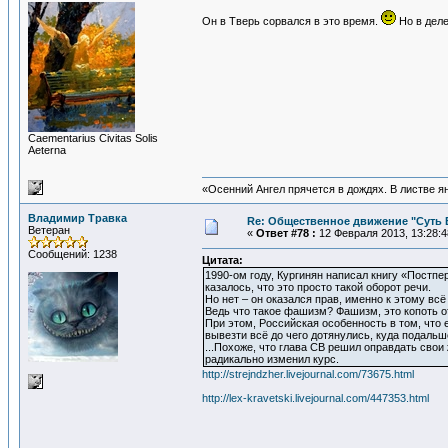
Он в Тверь сорвался в это время.
Но в деле
Сaementarius Civitas Solis
Aeterna
«Осенний Ангел прячется в дождях. В листве янт
Владимир Травка
Re: Общественное движение "Суть
Ветеран
«
Ответ #78 :
12 Февраля 2013, 13:28:4
Сообщений: 1238
Цитата:
1990-ом году, Кургинян написал книгу «Постпе
казалось, что это просто такой оборот речи.
Но нет – он оказался прав, именно к этому всё 
Ведь что такое фашизм? Фашизм, это копоть о
При этом, Российская особенность в том, что 
вывезти всё до чего дотянулись, куда подальш
...Похоже, что глава СВ решил оправдать свои
радикально изменил курс.
http://strejndzher.livejournal.com/73675.html
http://lex-kravetski.livejournal.com/447353.html