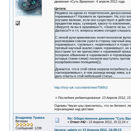
движения «Суть Времени». 4 апреля 2012 года.
Цитата:
Недавно на одном из теоретических дискуссионны
«оранжевых»? Назовите их признаки». На этот воп
изучаем явление, если оно существует в действи
предметом веры, суеверия, какого-то поклонения,
«Веруете ли вы в оранжевых?», «Знаете ли вы, ч
Даллеса?» и т.п. вопросы можно сегодня слышать
С легкой руки кремлевских политтехнологов жупе
разговорами совсем ушел в сторону научный ана
«оранжевых», «зеленых», «коричневых» и «серо-
трезвый научный анализ самих «оранжевых», их к
восстание тут же причисляют к «оранжевой прока
позорное обвинение в «оранжизме» и «провокации
которые (такие-сякие) посмели выступить против 
назарбаевскими полицаями[1].
Думается, что в этой связи назрела потребность 
«антиоранжевых», в чем разница между ними, а в
дать ответы в этой небольшой статье...
http://rkrp-rpk.ru/content/view/7069/1/
«
Последнее редактирование: 13 Апреля 2012, 15
Однажы Чжуан-цзы приснилось, что он бегемот, л
порхающими над цветами.
Владимир Травка
Re: Общественное движение "Суть Вр
Ветеран
«
Ответ #42 :
13 Апреля 2012, 15:11:24 »
Сообщений: 1238
Цитата: valeriy от 13 Апреля 2012, 14:28:13