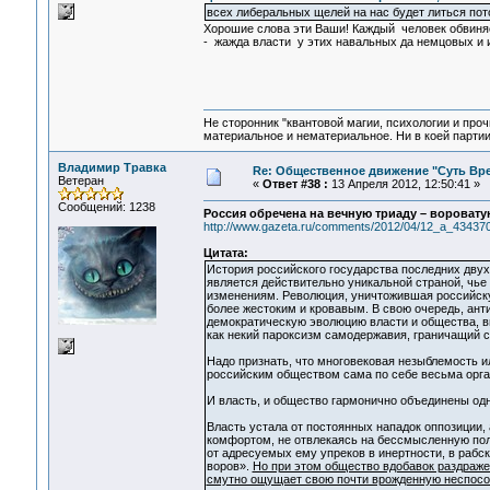
всех либеральных щелей на нас будет литься пото
Хорошие слова эти Ваши! Каждый человек обвиняет
- жажда власти у этих навальных да немцовых и 
Не сторонник "квантовой магии, психологии и проч
материальное и нематериальное. Ни в коей партии
Владимир Травка
Re: Общественное движение "Суть Вр
Ветеран
«
Ответ #38 :
13 Апреля 2012, 12:50:41 »
Сообщений: 1238
Россия обречена на вечную триаду – вороват
http://www.gazeta.ru/comments/2012/04/12_a_434370
Цитата:
История российского государства последних двух
является действительно уникальной страной, чь
изменениям. Революция, уничтожившая российск
более жестоким и кровавым. В свою очередь, анти
демократическую эволюцию власти и общества, в
как некий пароксизм самодержавия, граничащий с
Надо признать, что многовековая незыблемость и
российским обществом сама по себе весьма орга
И власть, и общество гармонично объединены одн
Власть устала от постоянных нападок оппозиции,
комфортом, не отвлекаясь на бессмысленную пол
от адресуемых ему упреков в инертности, в рабс
воров».
Но при этом общество вдобавок раздраже
смутно ощущает свою почти врожденную неспосо