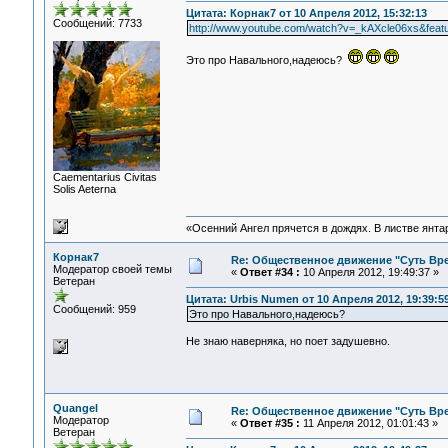
Цитата: Корнак7 от 10 Апреля 2012, 15:32:13
Сообщений: 7733
http://www.youtube.com/watch?v=_kAXcle06xs&featu
Это про Навального,надеюсь?
Сaementarius Civitas
Solis Aeterna
«Осенний Ангел прячется в дождях. В листве янтарн
Корнак7
Re: Общественное движение "Суть Вр
Модератор своей темы
«
Ответ #34 :
10 Апреля 2012, 19:49:37 »
Ветеран
Цитата: Urbis Numen от 10 Апреля 2012, 19:39:5
Сообщений: 959
Это про Навального,надеюсь?
Не знаю наверняка, но поет задушевно.
Quangel
Re: Общественное движение "Суть Вр
Модератор
«
Ответ #35 :
11 Апреля 2012, 01:01:43 »
Ветеран