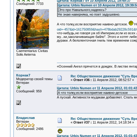
Цитата: Корнак7 от 10 Апреля 2012, 19:49:37
Сообщений: 7733
Цитата: Urbis Numen от 10 Апреля 2012, 19:39:5
Это про Навального,надеюсь?
Не знаю наверняка, но поет задушевно.
А что толку,если восприятие наивно-детское.
Не
oid=-457&id=161750859&hash=478bdab29228c591&
что-нибудь,не говоря уж об Империи,если из всех 
му...ки,заколачивающие бабло". Этого и хотят ли
дураки. А белоленточная гниль тем временем сожр
Сaementarius Civitas
Solis Aeterna
«Осенний Ангел прячется в дождях. В листве янтарн
Корнак7
Re: Общественное движение "Суть Вр
Модератор своей темы
«
Ответ #36 :
11 Апреля 2012, 08:52:57 »
Ветеран
Цитата: Urbis Numen от 11 Апреля 2012, 01:01:4
Сообщений: 959
А что толку,если восприятие наивно-детское
А пускай. Активности мудакам добавляет. Спать м
Владислав
Re: Общественное движение "Суть Вр
Ветеран
«
Ответ #37 :
11 Апреля 2012, 14:18:34 »
Сообщений: 2486
Цитата: Urbis Numen от 11 Апреля 2012, 01:01:4