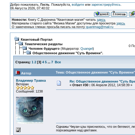
Добро пожаловать,
Гость
. Пожалуйста,
войдите
или
зарегистрируйтесь
.
06 Августа 2026, 07:40:02
Новости:
Книгу С.Доронина "Квантовая магия" читать
здесь
Материалы старого сайта "Физика Магии" доступны для просмотра
здесь
О замеченных глюках просьба писать на почту
quantmag@mail.ru
Квантовый Портал
Тематические разделы
0 П
Человек будущего
(Модератор:
Quangel
)
Общественное движение "Суть Времени".
Страниц:
1
2
[
3
]
4
5
...
7
Все
Тема: Общественное движение "Суть Времени".
Автор
Владимир Травка
Re: Общественное движение "Суть Вр
Ветеран
«
Ответ #30 :
06 Апреля 2012, 14:58:39 »
Сообщений: 1238
Однажы Чжуан-цзы приснилось, что он бегемот, л
порхающими над цветами.