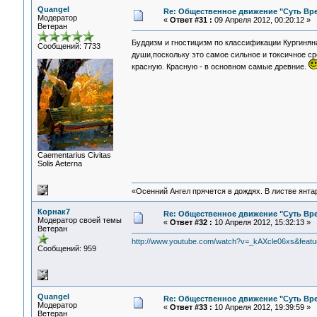
Quangel
Re: Общественное движение "Суть Вр
Модератор
«
Ответ #31 :
09 Апреля 2012, 00:20:12 »
Ветеран
Буддизм и гностицизм по классификации Кургинян
Сообщений: 7733
души,поскольку это самое сильное и токсичное с
красную. Красную - в основном самые древние.
Сaementarius Civitas
Solis Aeterna
«Осенний Ангел прячется в дождях. В листве янтарн
Корнак7
Re: Общественное движение "Суть Вр
Модератор своей темы
«
Ответ #32 :
10 Апреля 2012, 15:32:13 »
Ветеран
http://www.youtube.com/watch?v=_kAXcle06xs&featu
Сообщений: 959
Quangel
Re: Общественное движение "Суть Вр
Модератор
«
Ответ #33 :
10 Апреля 2012, 19:39:59 »
Ветеран