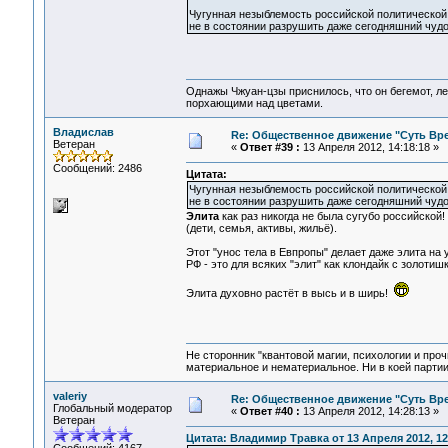
Чугунная незыблемость российской политической
не в состоянии разрушить даже сегодняшний чуд
Однажы Чжуан-цзы приснилось, что он бегемот, л
порхающими над цветами.
Владислав
Re: Общественное движение "Суть Вр
Ветеран
«
Ответ #39 :
13 Апреля 2012, 14:18:18 »
Сообщений: 2486
Цитата:
Чугунная незыблемость российской политической
не в состоянии разрушить даже сегодняшний чуд
Элита
как раз никогда не была сугубо российской
(дети, семья, активы, жильё).
Этот "унос тела в Евпропы" делает даже элита на 
РФ - это для всяких "элит" как клондайк с золотиш
Элита духовно растёт в высь и в ширь!
Не сторонник "квантовой магии, психологии и проч
материальное и нематериальное. Ни в коей партии
valeriy
Re: Общественное движение "Суть Вр
Глобальный модератор
«
Ответ #40 :
13 Апреля 2012, 14:28:13 »
Ветеран
Цитата: Владимир Травка от 13 Апреля 2012, 12