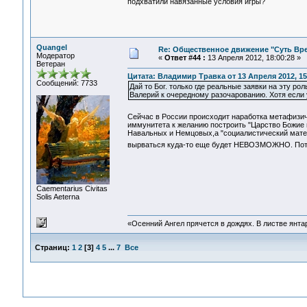
подхватили навязанные условия игры?
Quangel
Re: Общественное движение "Суть Вр
Модератор
«
Ответ #44 :
13 Апреля 2012, 18:00:28 »
Ветеран
Цитата: Владимир Травка от 13 Апреля 2012, 15
Сообщений: 7733
Дай то Бог. только где реальные заявки на эту р
Валерий к очередному разочарованию. Хотя если у 
Сейчас в России происходит наработка метафизич
иммунитета к желанию построить "Царство Божие н
Навальных и Немцовых,а "социалистический матер
вырваться куда-то еще будет НЕВОЗМОЖНО. Потом
Сaementarius Civitas
Solis Aeterna
«Осенний Ангел прячется в дождях. В листве янтарн
Страниц:
1
2
[
3
]
4
5
...
7
Все