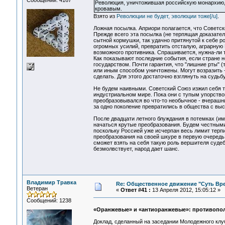
Сообщений: 4167
Революция, уничтожившая российскую монархию, 
кровавым.
Взято из
Революции не будет, эволюции тоже[/u]
.
Ложная посылка. Априори полагается, что Советск
Прежде всего эта посылка (не терпящая доказате
сытной кормушки, так удачно притянутой к себе р
огромных усилий, превратить отсталую, аграрную 
возможного противника. Спрашивается, нужна-ли 
Как показывают последние события, если стране н
государством. Почти гарантия, что "лишние рты" (
или иным способом уничтожены. Могут возразить -
сделать. Для этого достаточно взглянуть на судь
Не будем наивными. Советский Союз изжил себя т
индустриальном мире. Пока они с тупым упорством
преобразовывался во что-то необычное - вчерашни
за одно поколение превратились в общества с вы
После двадцати летного блуждания в потемках (и
начаться крутые преобразования. Будем честными
поскольку Россией уже исчерпан весь лимит терп
преобразования на своей шкуре в первую очередь
сможет взять на себя такую роль вершителя судеб
безмолвствует, народ дает шанс.
Владимир Травка
Re: Общественное движение "Суть Вр
Ветеран
«
Ответ #41 :
13 Апреля 2012, 15:05:12 »
Сообщений: 1238
«Оранжевые» и «антиоранжевые»: противопо
Доклад, сделанный на заседании Молодежного клу