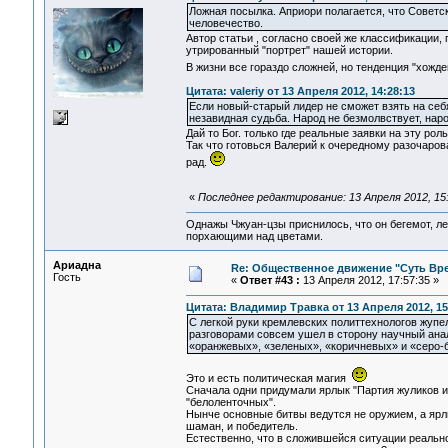
Ложная посылка. Априори полагается, что Советск
человечество.
Автор статьи , согласно своей же классификации,
утрированный "портрет" нашей истории.
В жизни все гораздо сложней, но тенденция "хожд
Цитата: valeriy от 13 Апреля 2012, 14:28:13
Если новый-старый лидер не сможет взять на себ
незавидная судьба. Народ не безмолвствует, наро
Дай то Бог. только где реальные заявки на эту р
Так что готовься Валерий к очередному разочарован
рад.
«
Последнее редактирование: 13 Апреля 2012, 15
Однажы Чжуан-цзы приснилось, что он бегемот, л
порхающими над цветами.
Ариадна
Re: Общественное движение "Суть Вр
Гость
«
Ответ #43 :
13 Апреля 2012, 17:57:35 »
Цитата: Владимир Травка от 13 Апреля 2012, 15
С легкой руки кремлевских политтехнологов жупе
разговорами совсем ушел в сторону научный ана
«оранжевых», «зеленых», «коричневых» и «серо-
Это и есть политическая магия
Сначала одни придумали ярлык "Партия жуликов и в
"белоленточных".
Нынче основные битвы ведутся не оружием, а ярлы
шаман, и победитель.
Естественно, что в сложившейся ситуации реально