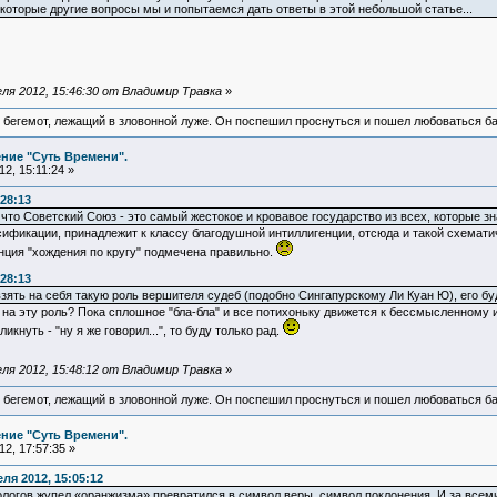
екоторые другие вопросы мы и попытаемся дать ответы в этой небольшой статье...
ля 2012, 15:46:30 от Владимир Травка
»
 бегемот, лежащий в зловонной луже. Он поспешил проснуться и пошел любоваться б
ние "Суть Времени".
2, 15:11:24 »
:28:13
что Советский Союз - это самый жестокое и кровавое государство из всех, которые з
ссификации, принадлежит к классу благодушной интиллигенции, отсюда и такой схемати
енция "хождения по кругу" подмечена правильно.
:28:13
зять на себя такую роль вершителя судеб (подобно Сингапурскому Ли Куан Ю), его буд
ки на эту роль? Пока сплошное "бла-бла" и все потихоньку движется к бессмысленному
икнуть - "ну я же говорил...", то буду только рад.
ля 2012, 15:48:12 от Владимир Травка
»
 бегемот, лежащий в зловонной луже. Он поспешил проснуться и пошел любоваться б
ние "Суть Времени".
2, 17:57:35 »
ля 2012, 15:05:12
ологов жупел «оранжизма» превратился в символ веры, символ поклонения. И за всем