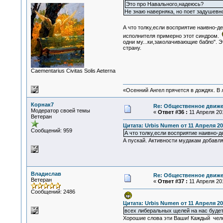
Это про Навального,надеюсь?
Не знаю наверняка, но поет задушевно
А что толку,если восприятие наивно-д
исполнителя примерно этот синдром.
одни му...ки,заколачивающие бабло". 
страну.
Сaementarius Civitas Solis Aeterna
«Осенний Ангел прячется в дождях. В л
Корнак7
Re: Общественное движе
Модератор своей темы
«
Ответ #36 :
11 Апреля 201
Ветеран
Цитата: Urbis Numen от 11 Апреля 201
Сообщений: 959
А что толку,если восприятие наивно-д
А пускай. Активности мудакам добавля
Владислав
Re: Общественное движе
Ветеран
«
Ответ #37 :
11 Апреля 201
Сообщений: 2486
Цитата: Urbis Numen от 11 Апреля 201
всех либеральных щелей на нас будет 
Хорошие слова эти Ваши! Каждый челов