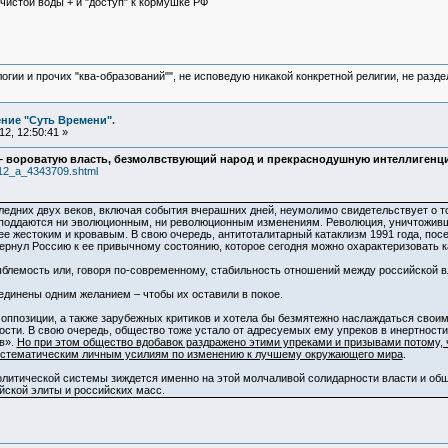
чистой воды + и "доступ" к кормушке РФ
логии и прочих "ква-образований"", не исповедую никакой конкретной религии, не раз
ние "Суть Времени".
2, 12:50:41 »
 – вороватую власть, безмолвствующий народ и прекраснодушную интеллигенц
/12_a_4343709.shtml
ледних двух веков, включая события вчерашних дней, неумолимо свидетельствует о то
 поддаются ни эволюционным, ни революционным изменениям. Революция, уничтоживш
 жестоким и кровавым. В свою очередь, антитоталитарный катаклизм 1991 года, посе
ернул Россию к ее привычному состоянию, которое сегодня можно охарактеризовать к
ыблемость или, говоря по-современному, стабильность отношений между российской 
единены одним желанием – чтобы их оставили в покое.
к оппозиции, а также зарубежных критиков и хотела бы безмятежно наслаждаться св
ости. В свою очередь, общество тоже устало от адресуемых ему упреков в инертности
в».
Но при этом общество вдобавок раздражено этими упреками и призывами потому, 
истематическим личным усилиям по изменению к лучшему окружающего мира
.
олитической системы зиждется именно на этой молчаливой солидарности власти и об
йской элиты и российских масс.