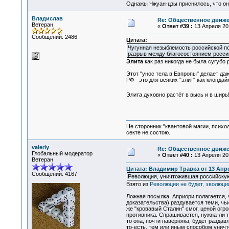
Однажы Чжуан-цзы приснилось, что он
Владислав
Re: Общественное движе
Ветеран
«
Ответ #39 :
13 Апреля 201
Сообщений: 2486
Цитата:
Чугунная незыблемость российской п
разрыв между благосостоянием росси
Элита
как раз никогда не была сугубо
Этот "унос тела в Евпропы" делает даж
РФ - это для всяких "элит" как клонда
Элита духовно растёт в высь и в шир
Не сторонник "квантовой магии, психо
секте не состою.
valeriy
Re: Общественное движе
Глобальный модератор
«
Ответ #40 :
13 Апреля 201
Ветеран
Цитата: Владимир Травка от 13 Апре
Сообщений: 4167
Революция, уничтожившая российскую
Взято из
Революции не будет, эволюции
Ложная посылка. Априори полагается, 
доказательства) раздувается теми, чь
же "кровавый Сталин" смог, ценой огр
противника. Спрашивается, нужна-ли 
то она, почти наверняка, будет разда
то-есть, тем или иным способом уничто