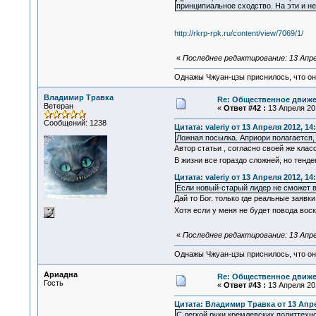
принципиальное сходство. На эти и н
http://rkrp-rpk.ru/content/view/7069/1/
«
Последнее редактирование: 13 Апре
Однажы Чжуан-цзы приснилось, что он
Владимир Травка
Re: Общественное движе
Ветеран
«
Ответ #42 :
13 Апреля 201
Сообщений: 1238
Цитата: valeriy от 13 Апреля 2012, 14
Ложная посылка. Априори полагается, 
Автор статьи , согласно своей же кла
В жизни все гораздо сложней, но тенд
Цитата: valeriy от 13 Апреля 2012, 14
Если новый-старый лидер не сможет в
Дай то Бог. только где реальные заяв
Хотя если у меня не будет повода воскл
«
Последнее редактирование: 13 Апре
Однажы Чжуан-цзы приснилось, что он
Ариадна
Re: Общественное движе
Гость
«
Ответ #43 :
13 Апреля 201
Цитата: Владимир Травка от 13 Апре
С легкой руки кремлевских политтехн