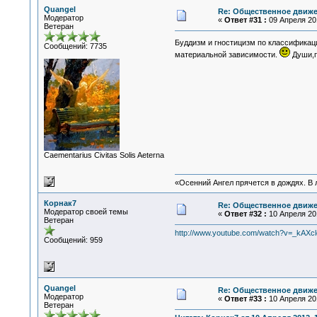
Quangel
Re: Общественное движе
Модератор
«
Ответ #31 :
09 Апреля 201
Ветеран
Буддизм и гностицизм по классификац
Сообщений: 7735
материальной зависимости.
Души,п
Сaementarius Civitas Solis Aeterna
«Осенний Ангел прячется в дождях. В л
Корнак7
Re: Общественное движе
Модератор своей темы
«
Ответ #32 :
10 Апреля 201
Ветеран
http://www.youtube.com/watch?v=_kAXcl
Сообщений: 959
Quangel
Re: Общественное движе
Модератор
«
Ответ #33 :
10 Апреля 201
Ветеран