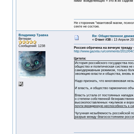
ними вожделеющих = это ж их садизм 
Не сторонник "квантовой магии, психо
секте не состою.
Владимир Травка
Re: Общественное движе
Ветеран
«
Ответ #38 :
13 Апреля 201
Сообщений: 1238
Россия обречена на вечную триаду
http://www.gazeta.ru/comments/2012/04
Цитата:
История российского государства пос
общество и политическая система не
самодержавным режимом, только более
эволюцию власти и общества, вновь в
Надо признать, что многовековая нез
И власть, и общество гармонично объ
Власть устала от постоянных нападо
о степени собственной безнравственн
высокопоставленных «жуликов и воро
почти врожденную неспособность к с
Чугунная незыблемость российской п
разрыв между благосостоянием росси