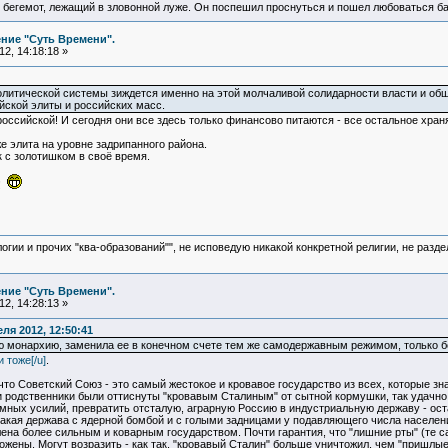
 бегемот, лежащий в зловонной луже. Он поспешил проснуться и пошел любоваться б
ние "Суть Времени".
2, 14:18:18 »
олитической системы зиждется именно на этой молчаливой солидарности власти и об
йской элиты и российских масс.
 российской! И сегодня они все здесь только финансово питаются - все остальное храня
е элита на уровне задрипанного района.
йк с золотишком в своё время.
ь!
логии и прочих "ква-образований"", не исповедую никакой конкретной религии, не раз
ние "Суть Времени".
2, 14:28:13 »
ля 2012, 12:50:41
 монархию, заменила ее в конечном счете тем же самодержавным режимом, только б
 тоже[/u]
.
что Советский Союз - это самый жестокое и кровавое государство из всех, которые зн
и родственники были оттиснуты "кровавым Сталиным" от сытной кормушки, так удачно
омных усилий, превратить отсталую, аграрную Россию в индустриальную державу - ос
такая держава с ядерной бомбой и с голыми задницами у подавляющего числа населен
влена более сильным и коварным государством. Почти гарантия, что "лишние рты" (те 
жены. Могут возразить - как так, "кровавый Сталин" больше уничтожил, чем "пришлые 