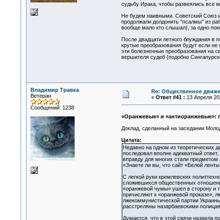
судьбу Ирака, чтобы развеялись все 
Не будем наивными. Советский Союз и
продолжали долдонить "псалмы" из раб
вообще мало кто слышал), за одно по
После двадцати летного блуждания в 
крутые преобразования будут если не 
эти болезненные преобразования на св
вершителя судеб (подобно Сингапурско
Владимир Травка
Re: Общественное движе
Ветеран
«
Ответ #41 :
13 Апреля 201
Сообщений: 1238
«Оранжевые» и «антиоранжевые»: 
Доклад, сделанный на заседании Моло
Цитата:
Недавно на одном из теоретических д
последовал вполне адекватный ответ, 
вправду для многих стали предметом в
«Знаете ли вы, что сайт «Белой лент
С легкой руки кремлевских политтехн
сложившихся общественных отношений
«оранжевой чумы» ушел в сторону и т
причисляют к «оранжевой проказе», л
лжекоммунистической партии Украины –
расстреляны назарбаевскими полицая
Думается, что в этой связи назрела п