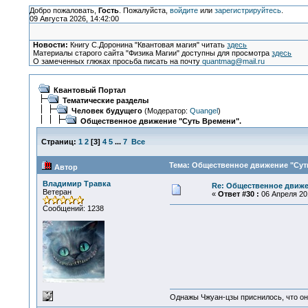
Добро пожаловать,
Гость
. Пожалуйста,
войдите
или
зарегистрируйтесь
.
09 Августа 2026, 14:42:00
Новости:
Книгу С.Доронина "Квантовая магия" читать
здесь
Материалы старого сайта "Физика Магии" доступны для просмотра
здесь
О замеченных глюках просьба писать на почту
quantmag@mail.ru
Квантовый Портал
Тематические разделы
Человек будущего
(Модератор:
Quangel
)
Общественное движение "Суть Времени".
Страниц:
1
2
[
3
]
4
5
...
7
Все
Тема: Общественное движение "Суть
Автор
Владимир Травка
Re: Общественное движе
Ветеран
«
Ответ #30 :
06 Апреля 201
Сообщений: 1238
Однажы Чжуан-цзы приснилось, что он