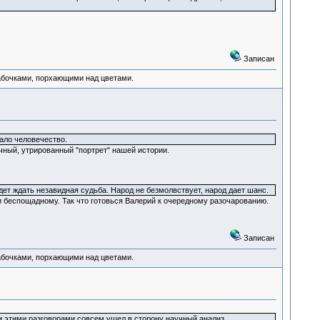
Записан
абочками, порхающими над цветами.
нало человечество.
чный, утрированный "портрет" нашей истории.
ет ждать незавидная судьба. Народ не безмолвствует, народ дает шанс.
 и беспощадному. Так что готовься Валерий к очередному разочарованию.
Записан
абочками, порхающими над цветами.
и этими разговорами совсем ушел в сторону научный анализ