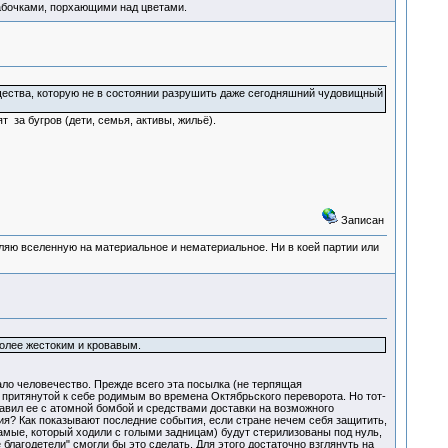
абочками, порхающими над цветами.
щества, которую не в состоянии разрушить даже сегодняшний чудовищный
т за бугров (дети, семья, активы, жильё).
Записан
деляю вселенную на материальное и нематериальное. Ни в коей партии или
олее жестоким и кровавым.
ало человечество. Прежде всего эта посылка (не терпящая
 притянутой к себе родимым во времена Октябрьского переворота. Но тот-
тавил ее с атомной бомбой и средствами доставки на возможного
ия? Как показывают последние события, если стране нечем себя защитить,
самые, который ходили с голыми задницам) будут стерилизованы под нуль,
благодетели" смогли бы это сделать. Для этого достаточно взглянуть на