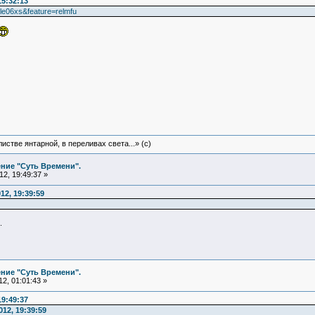
15:32:13
le06xs&feature=relmfu
истве янтарной, в переливах света...» (c)
ние "Суть Времени".
2, 19:49:37 »
12, 19:39:59
.
ние "Суть Времени".
2, 01:01:43 »
19:49:37
12, 19:39:59