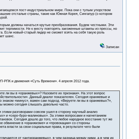
вигающемся пост-индустриальном мире. Пока они с тупым упорством
рашние отсталые страны, такие как Южная Корея, Сингапур (о котором
урой.
оторым должны начаться крутые преобразования. Будем честными. Эти
мит терпимости. Не к месту повторять заезженные штампы из прессы, но
а. Если новый-старый лидер не сможет взять на себя такую роль
ает шанс.
Записан
П-РПК и движения «Суть Времени». 4 апреля 2012 года.
те ли вы в «оранжевых»? Назовите их признаки». На этот вопрос
действительности». Данный диалог показателен. Сегодня оранжевые и
со знаком «минус», важен сам подход. «Веруете ли вы в оранжевых?»,
осы можно сегодня слышать довольно часто.
и этими разговорами совсем ушел в сторону научный анализ
ых» и «серо-буро-малиновых». За этими вопросами и нагнетанием
новок. Сегодня дошло до того, что любое народное восстание тут же
ое обвинение в «оранжизме» и «провокации» со стороны
ета власти за свои социальные права, в результате чего были
отличаются от «антиоранжевых», в чем разница между ними, а в чем их