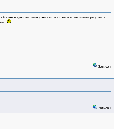
 больные души,поскольку это самое сильное и токсичное средство от
вние.
Записан
Записан