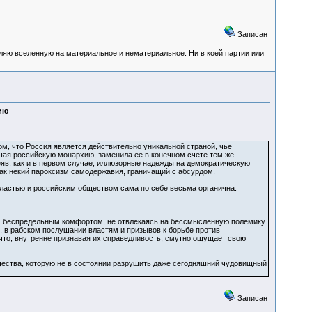
Записан
деляю вселенную на материальное и нематериальное. Ни в коей партии или
ию
м, что Россия является действительно уникальной страной, чье
ая российскую монархию, заменила ее в конечном счете тем же
яв, как и в первом случае, иллюзорные надежды на демократическую
ак некий пароксизм самодержавия, граничащий с абсурдом.
властью и российским обществом сама по себе весьма органична.
оим беспредельным комфортом, не отвлекаясь на бессмысленную полемику
, в рабском послушании властям и призывов к борьбе против
что, внутренне признавая их справедливость, смутно ощущает свою
щества, которую не в состоянии разрушить даже сегодняшний чудовищный
Записан