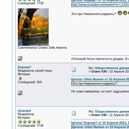
Цитата: Корнак7 от 10 Апреля 2012, 
Сообщений: 7735
http://www.youtube.com/watch?v=_kAXc
Это про Навального,надеюсь?
Сaementarius Civitas Solis Aeterna
«Осенний Ангел прячется в дождях. В л
Корнак7
Re: Общественное движе
Модератор своей темы
«
Ответ #34 :
10 Апреля 201
Ветеран
Цитата: Urbis Numen от 10 Апреля 20
Сообщений: 959
Это про Навального,надеюсь?
Не знаю наверняка, но поет задушевно
Quangel
Re: Общественное движе
Модератор
«
Ответ #35 :
11 Апреля 201
Ветеран
Цитата: Корнак7 от 10 Апреля 2012, 
Сообщений: 7735
Цитата: Urbis Numen от 10 Апреля 20