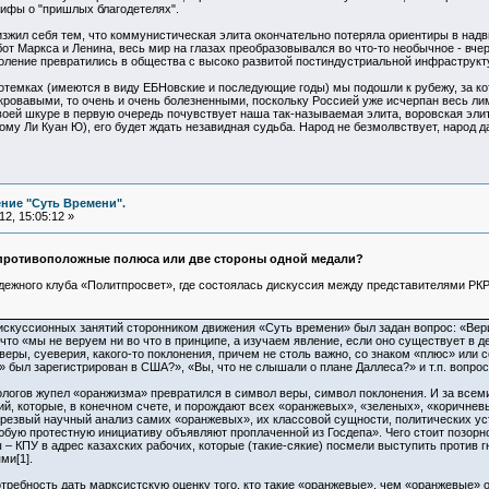
мифы о "пришлых благодетелях".
зжил себя тем, что коммунистическая элита окончательно потеряла ориентиры в над
от Маркса и Ленина, весь мир на глазах преобразовывался во что-то необычное - вче
коление превратились в общества с высоко развитой постиндустриальной инфраструкт
потемках (имеются в виду ЕБНовские и последующие годы) мы подошли к рубежу, за к
кровавыми, то очень и очень болезненными, поскольку Россией уже исчерпан весь ли
оей шкуре в первую очередь почувствует наша так-называемая элита, воровская элит
му Ли Куан Ю), его будет ждать незавидная судьба. Народ не безмолвствует, народ д
ние "Суть Времени".
2, 15:05:12 »
противоположные полюса или две стороны одной медали?
дежного клуба «Политпросвет», где состоялась дискуссия между представителями РКР
искуссионных занятий сторонником движения «Суть времени» был задан вопрос: «Вери
что «мы не веруем ни во что в принципе, а изучаем явление, если оно существует в 
еры, суеверия, какого-то поклонения, причем не столь важно, со знаком «плюс» или 
ы» был зарегистрирован в США?», «Вы, что не слышали о плане Даллеса?» и т.п. вопр
ологов жупел «оранжизма» превратился в символ веры, символ поклонения. И за всем
, которые, в конечном счете, и порождают всех «оранжевых», «зеленых», «коричнев
резвый научный анализ самих «оранжевых», их классовой сущности, политических уста
юбую протестную инициативу объявляют проплаченной из Госдепа». Чего стоит позорн
 КПУ в адрес казахских рабочих, которые (такие-сякие) посмели выступить против гн
ми[1].
отребность дать марксистскую оценку того, кто такие «оранжевые», чем «оранжевые» 