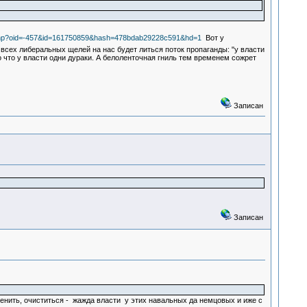
.php?oid=-457&id=161750859&hash=478bdab29228c591&hd=1
Вот у
всех либеральных щелей на нас будет литься поток пропаганды: "у власти
 что у власти одни дураки. А белоленточная гниль тем временем сожрет
Записан
Записан
ренить, очиститься - жажда власти у этих навальных да немцовых и иже с