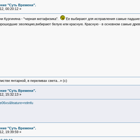
ние "Суть Времени".
2, 00:20:12 »
ии Кургиняна - "черная метафизика".
Ее выбирают для исправления самые падшие и
рошедшие эволюцию,вибирают белую или красную. Красную - в основном самые дре
истве янтарной, в переливах света...» (c)
ние "Суть Времени".
2, 15:32:13 »
e06xs&feature=relmfu
ние "Суть Времени".
2, 19:39:59 »