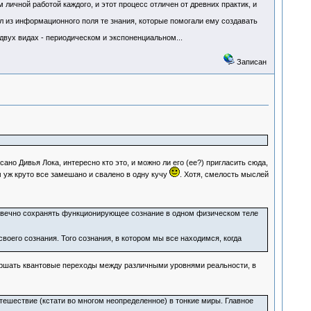
личной работой каждого, и этот процесс отличен от древних практик, и
ал из информационного поля те знания, которые помогали ему создавать
двух видах - периодическом и экспоненциальном...
Записан
сано Дивья Лока, интересно кто это, и можно ли его (ее?) пригласить сюда,
 уж круто все замешано и свалено в одну кучу
. Хотя, смелость мыслей
ие вечно сохранять функционирующее сознание в одном физическом теле
воего сознания. Того сознания, в котором мы все находимся, когда
овершать квантовые переходы между различными уровнями реальности, в
тешествие (кстати во многом неопределенное) в тонкие миры. Главное