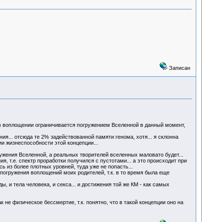
Записан
м воплощении ограничивается погружением Вселенной в данный момент,
я... отсюда те 2% задействованной памяти генома, хотя... я склонна
ии жизнеспособности этой концепции...
ужения Вселенной, а реальных творителей вселенных маловато будет...
я, т.е. спектр проработки получился с пустотами... а это происходит при
ь из более плотных уровней, туда уже не попасть...
 погружения воплощений моих родителей, т.к. в то время была еще
, и тела человека, и секса... и достижения той же КМ - как самых
 не физическое бессмертие, т.к. понятно, что в такой концепции оно на