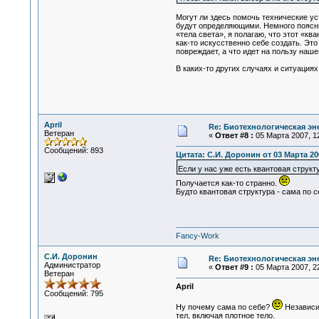
Могут ли здесь помочь технические уст
будут определяющими. Немного поясню,
«тела света», я полагаю, что этот «к
как-то искусственно себе создать. Эт
повреждает, а что идет на пользу наш
В каких-то других случаях и ситуация
April
Re: Биотехнологическая э
Ветеран
«
Ответ #8 :
05 Марта 2007, 12
Сообщений: 893
Цитата: С.И. Доронин от 03 Марта 200
Если у нас уже есть квантовая структ
Получается как-то странно.
Будто квантовая структура - сама по с
Fancy-Work
С.И. Доронин
Re: Биотехнологическая э
Администратор
«
Ответ #9 :
05 Марта 2007, 22
Ветеран
April
Сообщений: 795
Ну почему сама по себе?
Независим
тел, включая плотное тело.