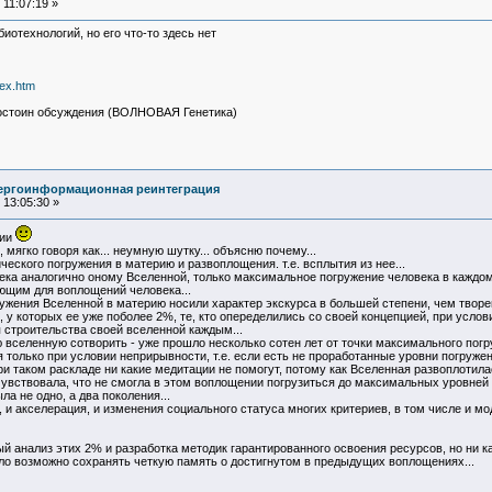
11:07:19 »
биотехнологий, но его что-то здесь нет
dex.htm
остоин обсуждения (ВОЛНОВАЯ Генетика)
нергоинформационная реинтеграция
13:05:30 »
ции
ягко говоря как... неумную шутку... объясню почему...
еского погружения в материю и развоплощения. т.е. всплытия из нее...
ека аналогично оному Вселенной, только максимальное погружение человека в каждо
ющим для воплощений человека...
жения Вселенной в материю носили характер экскурса в большей степени, чем творени
и, у которых ее уже поболее 2%, те, кто опеределились со своей концепцией, при услов
 строительства своей вселенной каждым...
 вселенную сотворить - уже прошло несколько сотен лет от точки максимального погр
 только при условии неприрывности, т.е. если есть не проработанные уровни погружени
и таком раскладе ни какие медитации не помогут, потому как Вселенная развоплотилас
рочувствовала, что не смогла в этом воплощении погрузиться до максимальных уровней
ла не одно, а два поколения...
 и акселерация, и изменения социального статуса многих критериев, в том числе и моды
 анализ этих 2% и разработка методик гарантированного освоения ресурсов, но ни как
ыло возможно сохранять четкую память о достигнутом в предыдущих воплощениях...