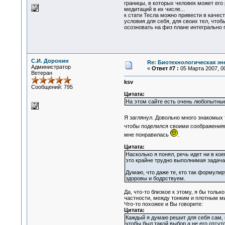
границы, в которых человек может его
медитаций в их числе...
к стати Тесла можно привести в качес
условия для себя, для своих тел, чтобы
осозновать на физ плане интегрально 
С.И. Доронин
Re: Биотехнологическая э
Администратор
«
Ответ #7 :
05 Марта 2007, 00
Ветеран
ksv
Сообщений: 795
Цитата:
На этом сайте есть очень любопытны
Я заглянул. Довольно много знакомых
чтобы поделился своими соображениями
мне понравилась
.
Цитата:
Насколько я понял, речь идет ни в к
это крайне трудно выполнимая задача
Думаю, что даже те, кто так формулир
здоровы и бодрствуем.
Да, что-то близкое к этому, я бы тол
частности, между тонким и плотным м
Что-то похожее и Вы говорите:
Цитата:
Каждый я думаю решит для себя сам, 
чтобы был такой выбор а не его отсут