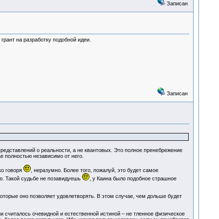
Записан
 грант на разработку подобной идеи.
Записан
представлений о реальности, а не квантовых. Это полное пренебрежение
е полностью независимо от него.
ко говоря
, неразумно. Более того, пожалуй, это будет самое
ю. Такой судьбе не позавидуешь
, у Каина было подобное страшное
которые оно позволяет удовлетворять. В этом случае, чем дольше будет
ии считалось очевидной и естественной истиной – не тленное физическое