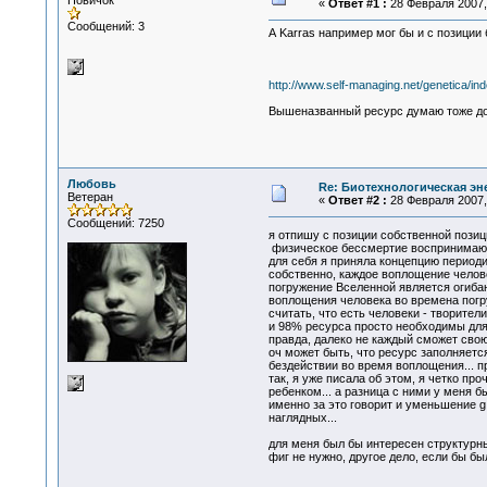
Новичок
«
Ответ #1 :
28 Февраля 2007, 
Сообщений: 3
А Karras например мог бы и с позиции 
http://www.self-managing.net/genetica/in
Вышеназванный ресурс думаю тоже д
Любовь
Re: Биотехнологическая э
Ветеран
«
Ответ #2 :
28 Февраля 2007, 
Сообщений: 7250
я отпишу с позиции собственной пози
физическое бессмертие воспринимаю, м
для себя я приняла концепцию периодич
собственно, каждое воплощение челов
погружение Вселенной является огиба
воплощения человека во времена погру
считать, что есть человеки - творител
и 98% ресурса просто необходимы для
правда, далеко не каждый сможет свою
оч может быть, что ресурс заполняется
бездействии во время воплощения... пр
так, я уже писала об этом, я четко п
ребенком... а разница с ними у меня бы
именно за это говорит и уменьшение g,
наглядных...
для меня был бы интересен структурный
фиг не нужно, другое дело, если бы б