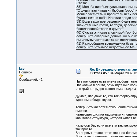
Света".
38) Мольба сия была услышана, сын мо
"О души, вами правят Любовь (эрос) 
Меня властители и правители всех вещ
будете жить в небе. Но если среди ва
39) Если ваши прегрешения будут незн
значительные грехи, то тогда, далеки 
бессловесной твари в другое".
40) Сказав эти слова, сын мой Гор, Б
совершите скверные деяния; но оно и
вы испытываете наказание воплощени
41) Разнообразие возрождения будет с
совершите что-либо недостойное Меня,
ksv
Re: Биотехнологическая э
Новичок
«
Ответ #5 :
04 Марта 2007, 03
Сообщений: 42
На этом сайте есть очень любопытные
Насколько я понял, речь идет ни в ко
это крайне трудно выполнимая задача
Думаю, что даже те, кто так формулир
здоровы и бодрствуем.
Теперь что касается отношения физики
смерти.
Квантовая физика насколько я понимаю
квантовая структура, которая живет ве
Казалось бы, если все это так как мо
так просто.
Во-первых, такое естественное бессмр
Во вторых, очевидно также что челове