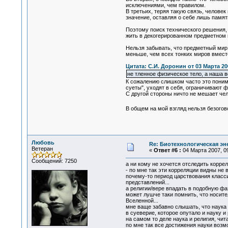
исключениями, чем правилом.
В третьих, теряя такую связь, челове
значение, оставляя о себе лишь памят
Поэтому поиск технического решения, 
жить в декогерированном предметном м
Нельзя забывать, что предметный мир 
меньше, чем всех тонких миров вместе
Цитата: С.И. Доронин от 03 Марта 200
не тленное физическое тело, а наша 
К сожалению слишком часто это поним
суеты", уходят в себя, ограничивают 
С другой стороны ничто не мешает че
В общем на мой взгляд нельзя безого
Любовь
Re: Биотехнологическая э
Ветеран
«
Ответ #6 :
04 Марта 2007, 09
Сообщений: 7250
а ни кому не хочется отследить коррел
- по мне так эти корреляции видны не
почему-то период царствования класси
представлений...
а религии/вере впадать в подобную фа
может лушче таки помнить, что носите
Вселенной...
мне ваще забавно слышать, что наука 
в суеверие, которое опутало и науку и
на самом то деле наука и религия, чит
по мне так все достижения науки возм