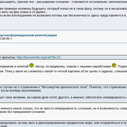
 расширять, причем оно - расширение сознание - становится осознанным, наполненным 
тве примера человека будущего, который попал не в свою фазу, потому он и вытаскив
 жить на физ плане в то время...
по всем воплощениям не возможно потому как бесконечность здесь представляется в 
нергоинформационная реинтеграция
:30:46 »
е прогнозы:
http://bessmertie.org/cat/?id=13
.
 терминов и понятий
. Автор, по-видимому, знаком с нашими наработками
. Подпи
. Пока у меня не сложилось какой-то четкой картины об их целях и задачах, слишком
оем случае не о стремлении к "бессмертию физического тела". Понятно, что стремлен
 (если вообще выполнимая).
ует свое желание, на самом деле хотят другого, а именно: обеспечить непрерывность с
ько немного иначе сказал, это не просто непрерывность сознания, но и возможность с
иром без прерывания сознания.
продолжать ли ему жить в декогерированном предметном мире, или отправляться в пу
ствие.