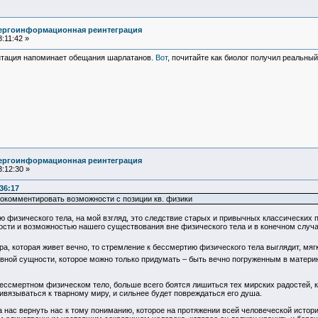
нергоинформационная реинтеграция
:11:42 »
ментация напоминает обещания шарлатанов.
Вот
, почитайте как биолог получил реальный
нергоинформационная реинтеграция
:12:30 »
36:17
рокомментировать возможности с позиции кв. физики
 физического тела, на мой взгляд, это следствие старых и привычных классических 
сти и возможностью нашего существования вне физического тела и в конечном случа
ра, которая живет вечно, то стремление к бессмертию физического тела выглядит, мяг
вной сущности, которое можно только придумать – быть вечно погруженным в матери
 бессмертном физическом тело, больше всего боятся лишиться тех мирских радостей, 
ривязываться к тварному миру, и сильнее будет повреждаться его душа.
а нас вернуть нас к тому пониманию, которое на протяжении всей человеческой истор