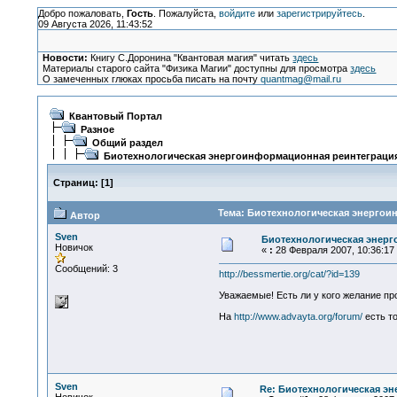
Добро пожаловать,
Гость
. Пожалуйста,
войдите
или
зарегистрируйтесь
.
09 Августа 2026, 11:43:52
Новости:
Книгу С.Доронина "Квантовая магия" читать
здесь
Материалы старого сайта "Физика Магии" доступны для просмотра
здесь
О замеченных глюках просьба писать на почту
quantmag@mail.ru
Квантовый Портал
Разное
Общий раздел
Биотехнологическая энергоинформационная реинтеграци
Страниц:
[
1
]
Тема: Биотехнологическая энергои
Автор
Sven
Биотехнологическая энер
Новичок
«
:
28 Февраля 2007, 10:36:17
Сообщений: 3
http://bessmertie.org/cat/?id=139
Уважаемые! Есть ли у кого желание п
На
http://www.advayta.org/forum/
есть т
Sven
Re: Биотехнологическая э