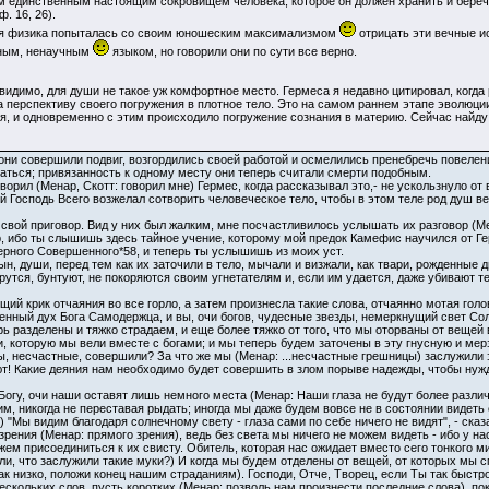
м единственным настоящим сокровищем человека, которое он должен хранить и беречь 
. 16, 26).
ая физика попыталась со своим юношеским максимализмом
отрицать эти вечные ис
вным, ненаучным
языком, но говорили они по сути все верно.
видимо, для души не такое уж комфортное место. Гермеса я недавно цитировал, когда 
 перспективу своего погружения в плотное тело. Это на самом раннем этапе эволюции
я, и одновременно с этим происходило погружение сознания в материю. Сейчас найду
 они совершили подвиг, возгордились своей работой и осмелились пренебречь повелен
аться; привязанность к одному месту они теперь считали смерти подобным.
оворил (Менар, Скотт: говорил мне) Гермес, когда рассказывал это,- не ускользнуло от
й Господь Всего возжелал сотворить человеческое тело, чтобы в этом теле род душ ве
и свой приговор. Вид у них был жалким, мне посчастливилось услышать их разговор (Мен
, ибо ты слышишь здесь тайное учение, которому мой предок Камефис научился от Гер
Черного Совершенного*58, и теперь ты услышишь из моих уст.
ын, души, перед тем как их заточили в тело, мычали и визжали, как твари, рожденные
ерутся, бунтуют, не покоряются своим угнетателям и, если им удается, даже убивают 
ий крик отчаяния во все горло, а затем произнесла такие слова, отчаянно мотая голово
щенный дух Бога Самодержца, и вы, очи богов, чудесные звезды, немеркнущий свет С
ь разделены и тяжко страдаем, и еще более тяжко от того, что мы оторваны от вещей в
, которую мы вели вместе с богами; и мы теперь будем заточены в эту гнусную и мер
ы, несчастные, совершили? За что же мы (Менар: ...несчастные грешницы) заслужили 
т! Какие деяния нам необходимо будет совершить в злом порыве надежды, чтобы нуждат
огу, очи наши оставят лишь немного места (Менар: Наши глаза не будут более разли
м, никогда не переставая рыдать; иногда мы даже будем вовсе не в состоянии видеть е
.) "Мы видим благодаря солнечному свету - глаза сами по себе ничего не видят", - ска
ения (Менар: прямого зрения), ведь без света мы ничего не можем видеть - ибо у нас
ем присоединиться к их свисту. Обитель, которая нас ожидает вместо сего тонкого мир
ли, что заслужили такие муки?) И когда мы будем отделены от вещей, от которых мы сп
к низко, положи конец нашим страданиям). Господи, Отче, Творец, если Ты так быстр
ескольких слов, пусть коротких (Менар: позволь нам произнести последние слова), п