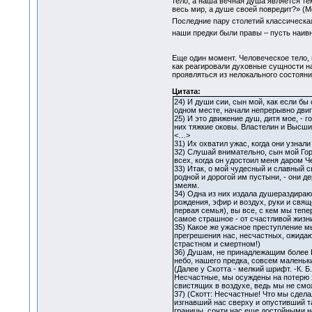
тело, а наша вечная душа является те
весь мир, а душе своей повредит?» (Мф
Последние пару столетий классическ
наши предки были правы – пусть наи
Еще один момент. Человеческое тело, 
как реагировали духовные сущности на
проявляться из нелокального состояни
Цитата:
24) И души сии, сын мой, как если бы
одном месте, начали непрерывно двиг
25) И это движение душ, дитя мое, - г
них тяжкие оковы. Властелин и Высши
<…>
31) Их охватил ужас, когда они узнал
32) Слушай внимательно, сын мой Гор
всех, когда он удостоил меня даром 
33) Итак, о мой чудесный и славный с
родной и дорогой им пустыни, - они д
змеям.
34) Одна из них издала душераздирающ
рождения, эфир и воздух, руки и свя
первая семья), вы все, с кем мы тепер
самое страшное - от счастливой жизни
35) Какое же ужасное преступление м
прегрешения нас, несчастных, ожидаю
страстном и смертном!)
36) Душам, не принадлежащим более Б
небо, нашего предка, совсем маленьки
(Далее у Скотта - мелкий шрифт. -К. Б
Несчастные, мы осуждены на потерю зр
свистящих в воздухе, ведь мы не смож
37) (Скотт: Несчастные! Что мы сдела
изгнавший нас сверху и опустивший та
границы, сочти нас еще достойными н