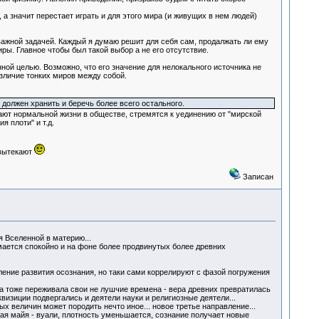
а значит перестает играть и для этого мира (и живущих в нем людей)
важной задачей. Каждый я думаю решит для себя сам, продалжать ли ему
ры. Главное чтобы был такой выбор а не его отсутствие.
нной целью. Возможно, что его значение для нелокального источника не
зличие тонких миров между собой.
должен хранить и беречь более всего остального.
ют нормальной жизни в обществе, стремятся к уединению от "мирской
 плоти" и т.д.
 вытекают
Записан
я Вселенной в материю...
имается спокойно и на фоне более продвинутых более древних
ление развития осознания, но таки сами коррелируют с фазой погружения
ка тоже переживала свои не лушчие времена - вера древних превратилась
квизиции подвергались и деятели науки и религиозные деятели...
ных величин может породить нечто иное... новое третье направление...
ая майя - вуали, плотность уменьшается, сознание получает новые