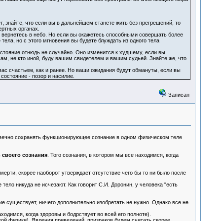
, знайте, что если вы в дальнейшем станете жить без прегрешений, то
ертных органах.
з, вернетесь в небо. Но если вы окажетесь способными совершать более
е тела, но с этого мгновения вы будете блуждать из одного тела
состояние отнюдь не случайно. Оно изменится к худшему, если вы
м, не кто иной, буду вашим свидетелем и вашим судьей. Знайте же, что
 вас счастьем, как и ранее. Но ваши ожидания будут обмануты, если вы
состояние - позор и насилие.
Записан
ие вечно сохранять функционирующее сознание в одном физическом теле
 своего сознания
. Того сознания, в котором мы все находимся, когда
мерти, скорее наоборот утверждает отсутствие чего бы то ни было после
ело никуда не исчезают. Как говорит С.И. Доронин, у человека "есть
ие существует, ничего дополнительно изобретать не нужно. Однако все не
одимся, когда здоровы и бодрствует во всей его полноте).
кой физики). Явления приведений, призраков будем считать скорее