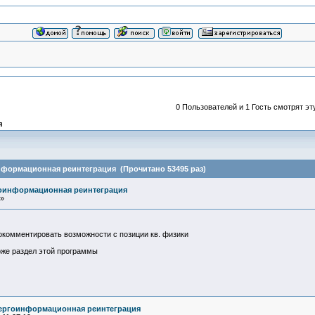
0 Пользователей и 1 Гость смотрят эт
я
нформационная реинтеграция (Прочитано 53495 раз)
гоинформационная реинтеграция
 »
рокомментировать возможности с позиции кв. физики
оже раздел этой программы
нергоинформационная реинтеграция