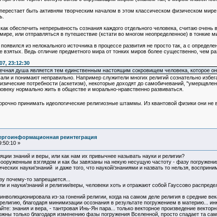
к перестает быть активням творческим началом в этом классическом физическом мире, 
ь.
как обеспечить непрерывность сознания каждого отдельного человека, считаю очень 
ире, или отправляться в путешествие (кстати во многом неопределенное) в тонкие ми
появился из нелокального источника в процессе развития не просто так, а с определе
 взятых. Ведь отличие предметного мира от тонких миров более существенно, чем ра
7, 23:12:30
вечная душа является тем единственным настоящим сокровищем человека, которое он 
али и понимают неправильно. Например служители многих религий сознательно избега
физические потребности (аскетизм), некоторые доходят до самобичеваний, "умерщвления
ловеку нормально жить в обществе и морально-нравственно развиваться.
ворочно принимать идеологические религиозные штаммы. Из квантовой физики они не
нергоинформационная реинтеграция
:50:10 »
яции знаний и веры, или как нам их привычнее называть науки и религии?
 вооруженным взглядом и как бы завязаны на некую несущую частоту - фазу погружени
ческих науки/знаний и даже того, что наукой/знаниями и назвать то нельзя, восприн
зу почему-то запрещается...
ли и науки/знаний и религии/веры, человеки хоть и отражают собой Гауссово распреде
инволюционировала из-за гонений религии, когда на самом деле религия в средние ве
 религию, благодаря минимизации осознания в результате погружением в материю... ин
айте: знания и вера, - тантровая Инь-Ян пара... только векторное произведение вектор
ожны только благодаря изменению фазы погружения Вселенной, просто спадает та сам