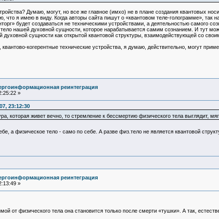
ройства? Думаю, могут, но все же главное (имхо) не в плане создания квантовых носи
 что я имею в виду. Когда авторы сайта пишут о «квантовом теле-голограмме», так 
ванторг» будет создаваться не техническими устройствами, а деятельностью самого со
о тело нашей духовной сущности, которое нарабатывается самим сознанием. И тут мож
ей духовной сущности как открытой квантовой структуры, взаимодействующей со свои
х, квантово-когерентные технические устройства, я думаю, действительно, могут прим
нергоинформационная реинтеграция
:25:22 »
7, 23:12:30
ура, которая живет вечно, то стремление к бессмертию физического тела выглядит, мя
ебе, а физическое тело - само по себе. А разве физ.тело не является квантовой струк
нергоинформационная реинтеграция
:13:49 »
ой от физического тела она становится только после смерти «тушки». А так, естеств