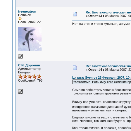
freeneutron
Re: Биотехнологическая э
Новичок
«
Ответ #3 :
03 Марта 2007, 08
Сообщений: 22
Нет, на это ни кто не купиться, аргу
С.И. Доронин
Re: Биотехнологическая э
Администратор
«
Ответ #4 :
03 Марта 2007, 23
Ветеран
Цитата: Sven от 28 Февраля 2007, 10:
Сообщений: 795
Уважаемые! Есть ли у кого желание п
Само по себе стремление к бессмертию
тонкими квантовыми уровнями реально
Если у нас уже есть квантовая структу
изощренное наказание для нашей духо
наказание – он не мог найти смерти.
Видимо, многие из тех, кто мечтает о
жить человек, тем сильнее будет он п
Квантовая физика, я полагаю, способн