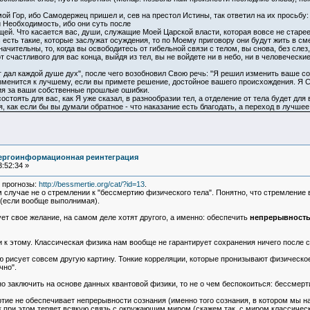
й Гор, ибо Самодержец пришел и, сев на престол Истины, так ответил на их просьбу:
и Необходимость, ибо они суть после
ей. Что касается вас, души, служащие Моей Царской власти, которая вовсе не стареет
с есть такие, которые заслужат осуждения, то по Моему приговору они будут жить в см
ачительны, то, когда вы освободитесь от гибельной связи с телом, вы снова, без сле
от счастливого для вас конца, выйдя из тел, вы не войдете ни в небо, ни в человечески
ог дал каждой душе дух", после чего возобновил Свою речь: "Я решил изменить ваше 
зменится к лучшему, если вы примете решение, достойное вашего происхождения. Я Са
я за ваши собственные прошлые ошибки.
остоять для вас, как Я уже сказал, в разнообразии тел, а отделение от тела будет для
 как если бы вы думали обратное - что наказание есть благодать, а переход в лучшее 
нергоинформационная реинтеграция
:52:34 »
 прогнозы:
http://bessmertie.org/cat/?id=13
.
ем случае не о стремлении к "бессмертию физического тела". Понятно, что стремлен
 (если вообще выполнимая).
ует свое желание, на самом деле хотят другого, а именно: обеспечить
непрерывность
 к этому. Классическая физика нам вообще не гарантирует сохранения ничего после с
 рисует совсем другую картину. Тонкие корреляции, которые пронизывают физическое т
чно".
жно заключить на основе данных квантовой физики, то не о чем беспокоиться: бессмерт
тие не обеспечивает непрерывности сознания (именно того сознания, в котором мы нах
к при этом теряет всякую связь с окружающим миром (скажем так, с миром классичес