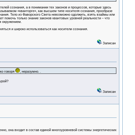
телей сознания, а в понимании тех законов и процессов, которые здесь
называемом «кванторге», как высшем типе носителя сознания, прообразе
знания. Тело из Фаворского Света невозможно одолжить, взять взаймы или
ет помочь только знание законов квантовых уровней реальности – что
м окружением.
еняться и широко использоваться как носители сознания.
Записан
гко говоря
, неразумно. .
турой?
Записан
енно, она входит в состав единой многоуровневой системы энергетических