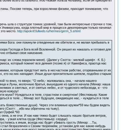
более всего остального. Ибо «какая польза человеку, если он приобретет
тины. Похоже теперь, при взрослении физики, приходит понимание, что
речь шла о структуре тонких уровней, там были интересные строчки о том,
 Универсума, когда плотный мир в процессе декогеренции только начинал
 это место.
http://apokrif.fullweb.ru/hermes/germ_5.shtml
иями Бога: они покинули отведенные им обители и, не желая пребывать в
 взора Господа и Бога всей Вселенной. Он решил их наказать и готовил для
чно отбывал свое наказание.
ар: их слова поразили меня). (Далее у Скотта - мелкий шрифт. -К. Б.)
меса, который помнит все деяния (позже я) от Камефиса, праотца нас
 дикими, которым предстоит жить в несчастном рабстве, оторванными от их
тех, кто на них нападает. Иные души пронзительно шипели, подобно старым
й то вниз, то вверх: "О небо,- жаловалась она, - начало нашего
олнца и Луны, молочные братья, вышедшие из одного начала (Менар: наша
еликих и светлых, и от святых небес, и от чудесного небосвода, и - что
зкую кожуру!
эти муки? Нуждаться в теле, страстном и смертном! (Фестюжьер: Какие
ься в теле...; Менар: вот будущее, ожидающее нас, - нуждаться в теле
чать божественные души). Через эти влажные кружки*59 мы будем видеть
го (Скотт: ...ибо мы обречены на тьму).
зал Орфей.*60
 окна, а не очи. И как нам тяжко будет слышать наших братьев ветров,
а, - узкая клетка груди (Фестюжьер: сердце).
устились к иным, всегда нас будет убивать грусть (Менар: ...Ты,
о стал безразличен к Своим творениям, установи для нас какие-нибудь
ока наши взоры еще могут пересекать все пространство блистающего мира