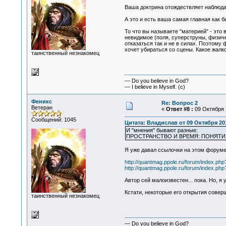
Ваша доктрина отождествляет наблюда
А это и есть ваша самая главная как 
То что вы называете "материей" - это
невидимое (поля, суперструны, физиче
отказаться так и не в силах. Поэтому
хочет убираться со сцены. Какое жалк
таинственный незнакомец
— Do you believe in God?
— I believe in Myself. (c)
Феникс
Re: Вопрос 2
Ветеран
«
Ответ #8 :
09 Октября 2
Сообщений: 1045
Цитата: Владислав от 09 Октября 201
И "мнения" бывают разные:
ПРОСТРАНСТВО И ВРЕМЯ: ПОНЯТ
Я уже давал ссылочки на этом форуме
http://quantmag.ppole.ru/forum/index.
http://quantmag.ppole.ru/forum/index.
Автор сей малоизвестен... пока. Но, я
Кстати, некоторые его открытия совер
таинственный незнакомец
— Do you believe in God?