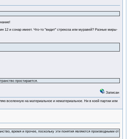
знание!
ин 12 и сонар имеет. Что-то "видит" стрекоза или муравей? Разные миры-
транство простирается.
Записан
деляю вселенную на материальное и нематериальное. Ни в коей партии или
анство, время и прочее, поскольку эти понятия являются производными от