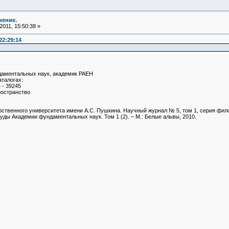
жение.
011, 15:50:38 »
22:29:14
даментальных наук, академик РАЕН
аталогах:
 - 39245
ространство
ственного университета имени А.С. Пушкина. Научный журнал № 5, том 1, серия филол
уды Академии фундаментальных наук. Том 1 (2). – М.: Белые альвы, 2010.