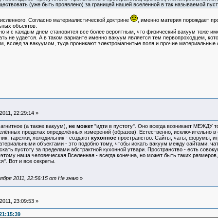
ществовать (уже быть проявлено) за границей нашей вселенной в так называемой пуст
численного. Согласно материалистической доктрине
, именно материя порождает пр
ьных объектов.
но и с каждым днем становится все более вероятным, что физический вакуум тоже име
сать не удается. А в таком варианте именно вакуум является тем первопроходцем, кот
м, вслед за вакуумом, туда проникают электромагнитые поля и прочие материальные 
011, 22:29:14 »
гнитное (а также вакуум),
не может
"идти в пустоту". Оно всегда возникает МЕЖДУ то
лённых пределах определённых измерений (образов). Естественно, исключительно в со
ик, тарелки, холодильник - создают
кухонное
пространство. Сайты, чаты, форумы, и
атериальными объектами - это подобно тому, чтобы искать вакуум между сайтами, ча
искать пустоту за пределами абстрактной кухонной утвари. Пространство - есть сов
оэтому наша человеческая Вселенная - всегда конечна, но может быть таких размеров,
". Вот и все секреты.
бря 2011, 22:56:15 от Не знаю
»
011, 23:09:53 »
21:15:39