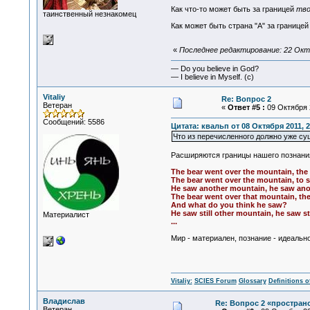
Как что-то может быть за границей
тво
таинственный незнакомец
Как может быть страна "A" за границей
«
Последнее редактирование: 22 Октя
— Do you believe in God?
— I believe in Myself. (c)
Vitaliy
Re: Вопрос 2
Ветеран
«
Ответ #5 :
09 Октября 2
Сообщений: 5586
Цитата: квальп от 08 Октября 2011, 2
Что из перечисленного должно уже су
Расширяются границы нашего познания
The bear went over the mountain, the
The bear went over the mountain, to s
He saw another mountain, he saw an
The bear went over that mountain, th
And what do you think he saw?
He saw still other mountain, he saw s
Материалист
...
Мир - материален, познание - идеально
Vitaliy:
SCIES Forum
Glossary
Definitions o
Владислав
Re: Вопрос 2 «простран
Ветеран