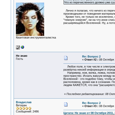
Что из перечисленного должно уже су
Лично я полагаю, что ничего из пере
производными от поведения материал
Кроме того, не только не исключено, 
"темную энергию", ни на что иное спи
расширяющейся Вселенной. Ну, а пото
Квантовая инструменталистка
Не знаю
Re: Вопрос 2
Гость
«
Ответ #2 :
08 Октября 2
Любое поле, в том числе и электрома
развёртка некоей информации в опреде
Например, нож, вилка, ложка, половн
пространство. Искать вакуум между м
Вселенной - это подобно тому, чтобы 
расположена, кроме как в сознании. П
людям КАЖЕТСЯ, что она "расширяется
«
Последнее редактирование: 08 Октя
Владислав
Re: Вопрос 2
Ветеран
«
Ответ #3 :
08 Октября 2
Сообщений: 2486
Цитата: Не знаю от 08 Октября 2011, 