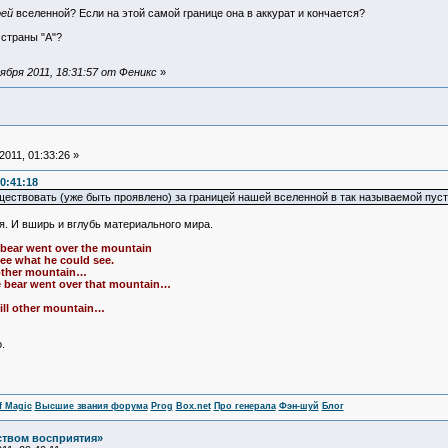
ей
вселенной? Если на этой самой границе она в аккурат и кончается?
 страны "A"?
бря 2011, 18:31:57 от Феникс
»
011, 01:33:26 »
0:41:18
ществовать (уже быть проявлено) за границей нашей вселенной в так называемой пуст
. И вширь и вглубь материального мира.
 bear went over the mountain
ee what he could see.
other mountain…
e bear went over that mountain…
till other mountain…
.
f Magic
Высшие звания форума
Prog
Box.net
Про генерала
Фэн-шуй
Блог
ством восприятия»