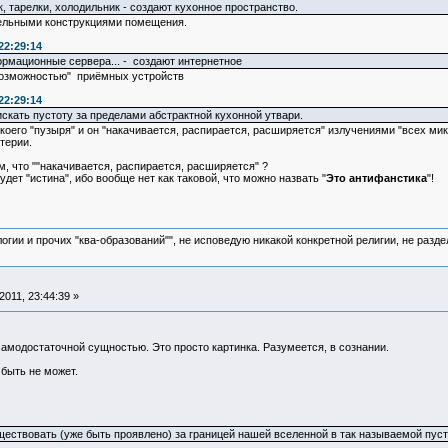
к, тарелки, холодильник - создают кухонное пространство.
тельными конструкциями помещения.
22:29:14
рмационные сервера... - создают интернетное
"возможностью" приёмных устройств
22:29:14
искать пустоту за пределами абстрактной кухонной утвари.
коего "пузыря" и он "накачивается, распирается, расширяется" излучениями "всех мик
терии.
м, что ""накачивается, распирается, расширяется" ?
удет "истина", ибо вообще нет как таковой, что можно назвать "
Это антифанстика
"!
логии и прочих "ква-образований"", не исповедую никакой конкретной религии, не раз
011, 23:44:39 »
амодостаточной сущностью. Это просто картинка. Разумеется, в сознании.
 быть не может.
ществовать (уже быть проявлено) за границей нашей вселенной в так называемой пуст