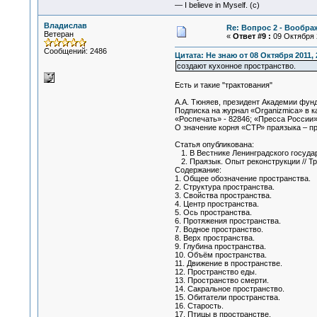
— I believe in Myself. (c)
Владислав
Re: Вопрос 2 - Вообра
Ветеран
«
Ответ #9 :
09 Октября 2
Сообщений: 2486
Цитата: Не знаю от 08 Октября 2011, 
создают кухонное пространство.
Есть и такие "трактования"
А.А. Тюняев, президент Академии фун
Подписка на журнал «Organizmica» в к
«Роспечать» - 82846; «Пресса России»
О значение корня «СТР» праязыка – п
Статья опубликована:
1. В Вестнике Ленинградского государ
2. Праязык. Опыт реконструкции // Тр
Содержание:
1. Общее обозначение пространства.
2. Структура пространства.
3. Свойства пространства.
4. Центр пространства.
5. Ось пространства.
6. Протяжения пространства.
7. Водное пространство.
8. Верх пространства.
9. Глубина пространства.
10. Объём пространства.
11. Движение в пространстве.
12. Пространство еды.
13. Пространство смерти.
14. Сакральное пространство.
15. Обитатели пространства.
16. Старость.
17. Птицы в пространстве.