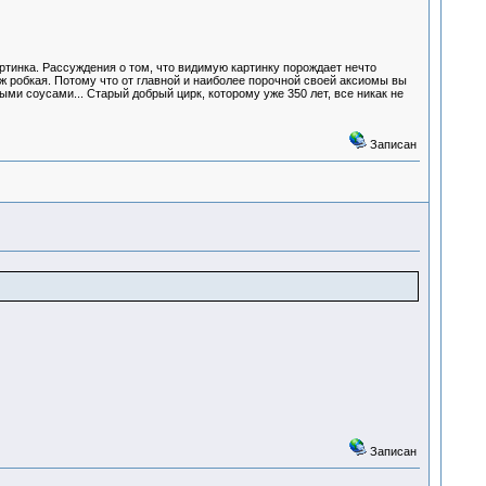
артинка. Рассуждения о том, что видимую картинку порождает нечто
уж робкая. Потому что от главной и наиболее порочной своей аксиомы вы
ми соусами... Старый добрый цирк, которому уже 350 лет, все никак не
Записан
Записан