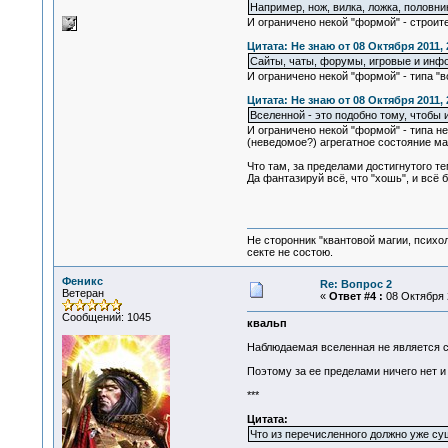
Например, нож, вилка, ложка, половни
И ограничено некой "формой" - строи
Цитата: Не знаю от 08 Октября 2011, 
Сайты, чаты, форумы, игровые и инфо
И ограничено некой "формой" - типа 
Цитата: Не знаю от 08 Октября 2011, 
Вселенной - это подобно тому, чтобы 
И ограничено некой "формой" - типа не
(неведомое?) агрегатное состояние ма
Что там, за пределами достигнутого те
Да фантазируй всё, что "хошь", и всё б
Не сторонник "квантовой магии, психо
секте не состою.
Феникс
Re: Вопрос 2
Ветеран
«
Ответ #4 :
08 Октября 2
Сообщений: 1045
квальп
Наблюдаемая вселенная не является с
Поэтому за ее пределами ничего нет и
***
Цитата:
Что из перечисленного должно уже су