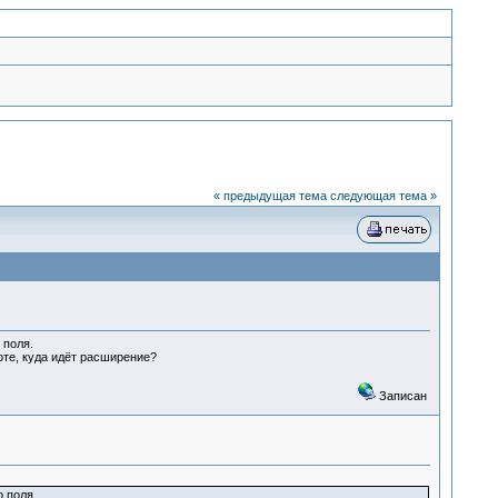
« предыдущая тема
следующая тема »
 поля.
оте, куда идёт расширение?
Записан
 поля.