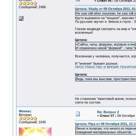
«
Ответ #6 :
09 Октября 201
Сообщений: 2486
Цитата: Vitaliy от 09 Октября 2011, 01
He saw still other mountain, he saw still
Круто выражено на "инщине", красиво !
По русские звучит и блекло и глупо - З
Глазом медведя смотреть на мир и "изм
вселенные!
Цитата:
«Сайты, чаты, форумы, игровые и инф
И ограничено некой "формой" - типа 
Вселенная у человека, получается, ог
И "мнения" бывают разные:
ПРОСТРАНСТВО И ВРЕМЯ: ПОНЯТ
Цитата:
Ведь, пока мы мыслим, пространствен
Не сторонник "квантовой магии, психо
секте не состою.
Феникс
Re: Вопрос 2
Ветеран
«
Ответ #7 :
09 Октября 2
Сообщений: 1045
Цитата: Pipa от 08 Октября 2011, 21:1
Лично я полагаю, что ничего из пере
поведения материальных объектов.