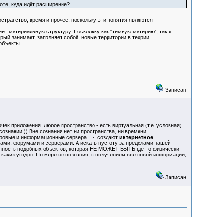
оте, куда идёт расширение?
остранство, время и прочее, поскольку эти понятия являются
ет материальную структуру. Поскольку как "темную материю", так и
орый занимает, заполняет собой, новые территории в теории
объекты.
Записан
чек приложения. Любое пространство - есть виртуальная (т.е. условная)
знании.)) Вне сознания нет ни пространства, ни времени.
гровые и информационные сервера... - создают
интернетное
тами, форумами и серверами. А искать пустоту за пределами нашей
окупность подобных объектов, которая НЕ МОЖЕТ БЫТЬ где-то физически
 каких угодно. По мере её познания, с получением всё новой информации,
Записан