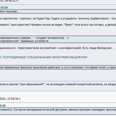
1, 09:40:11 »
:33:26
 other mountain…
а горизонтом - горизонт, за Гадом Гад. Гадать и угадывать- монетку подбрасывать - по
ерять" пространство! Человек ночью не видит, "берёт" типа всего три октавы, а дельф
ормационные сервера... - создают интернетное ...»
"возможностью" приёмных устройств
раничена его «пространством восприятия» и антифантазией. Есть люди близорукие ...
ИЯ, ПОРОЖДАЕМЫЕ СПЕЦИАЛЬНЫМИ ФИЛЬТРАМИ МЫШЛЕНИЯ
но-временные фильтры мышления работают, а это и означает, что время течёт, а прос
логии и прочих "ква-образований"", не исповедую никакой конкретной религии, не раз
011, 12:54:39 »
5:39
численного. Согласно материалистической доктрине, именно материя порождает простр