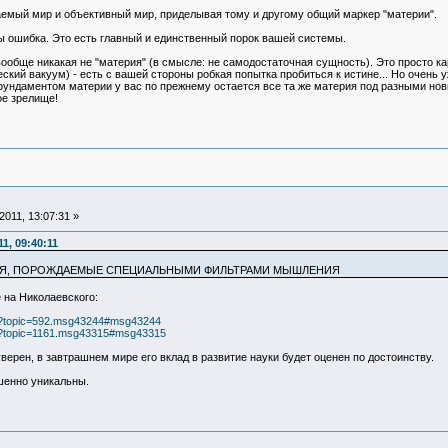
емый мир и объективный мир, приделывая тому и другому общий маркер "материи".
бы ошибка. Это есть главный и единственный порок вашей системы.
 вообще никакая не "материя" (в смысле: не самодостаточная сущность). Это просто к
ский вакуум) - есть с вашей стороны робкая попытка пробиться к истине... Но очень 
 фундаментом материи у вас по прежнему остается все та же материя под разными новы
ое зрелище!
011, 13:07:31 »
1, 09:40:11
ИЯ, ПОРОЖДАЕМЫЕ СПЕЦИАЛЬНЫМИ ФИЛЬТРАМИ МЫШЛЕНИЯ
 на Николаевского:
php?topic=592.msg43244#msg43244
php?topic=1161.msg43315#msg43315
 уверен, в завтрашнем мире его вклад в развитие науки будет оценен по достоинству.
шенно уникальны.