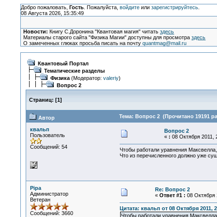
Добро пожаловать,
Гость
. Пожалуйста,
войдите
или
зарегистрируйтесь
.
08 Августа 2026, 15:35:49
Новости:
Книгу С.Доронина "Квантовая магия" читать
здесь
Материалы старого сайта "Физика Магии" доступны для просмотра
здесь
О замеченных глюках просьба писать на почту
quantmag@mail.ru
Квантовый Портал
Тематические разделы
Физика
(Модератор:
valeriy
)
Вопрос 2
Страниц:
[
1
]
Тема: Вопрос 2 (Прочитано 19191 ра
Автор
квальп
Вопрос 2
Пользователь
«
:
08 Октября 2011, 2
Сообщений: 54
Чтобы работали уравнения Максвелла, 
Что из перечисленного должно уже сущ
Pipa
Re: Вопрос 2
Администратор
«
Ответ #1 :
08 Октября 2
Ветеран
Цитата: квальп от 08 Октября 2011, 2
Сообщений: 3660
Чтобы работали уравнения Максвелла,