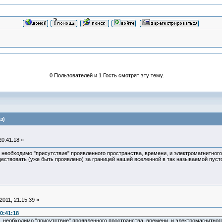
0 Пользователей и 1 Гость смотрят эту тему.
з)
0:41:18 »
необходимо "присутствие" проявленного пространства, времени, и электромагнитного
ествовать (уже быть проявлено) за границей нашей вселенной в так называемой пуст
011, 21:15:39 »
0:41:18
 необходимо "присутствие" проявленного пространства, времени, и электромагнитного