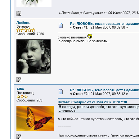
«
Последнее редактирование: 09 Июня 2007, 23:1
Любовь
Re: ЛЮБОВЬ, тема посвящается админис
Ветеран
«
Ответ #1 :
21 Мая 2007, 08:32:58 »
Сообщений: 7250
сколько внимания
а обещано было - не замечать...
Alfia
Re: ЛЮБОВЬ, тема посвящается админис
Постоялец
«
Ответ #2 :
21 Мая 2007, 09:35:12 »
Сообщений: 263
Цитата: Солярис от 21 Мая 2007, 01:07:30
Я же тогда, решила для себя, что это - кульминац
случилось.
А что сейчас - такое чувство и осталось, что это
=======
Про прохождение сквозь стену : "шляпой проходи