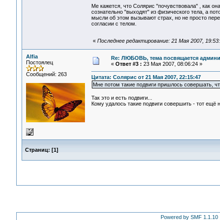
Ме кажется, что Солярис "почувствовала" , как о
сознательно "выходят" из физического тела, а пот
мысли об этом вызывают страх, но не просто перед
согласии с телом.
«
Последнее редактирование: 21 Мая 2007, 19:53:3
Alfia
Re: ЛЮБОВЬ, тема посвящается админис
Постоялец
«
Ответ #3 :
23 Мая 2007, 08:06:24 »
Сообщений: 263
Цитата: Солярис от 21 Мая 2007, 22:15:47
Мне потом такие подвиги пришлось совершать, что
Так это и есть подвиги...
Кому удалось такие подвиги совершить - тот ещё 
Страниц:
[
1
]
Powered by SMF 1.1.10