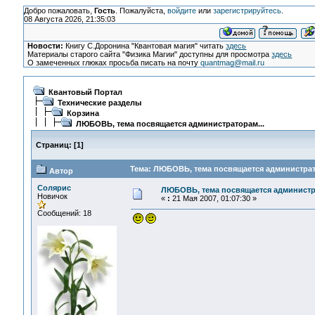
Добро пожаловать,
Гость
. Пожалуйста,
войдите
или
зарегистрируйтесь
.
08 Августа 2026, 21:35:03
Новости:
Книгу С.Доронина "Квантовая магия" читать
здесь
Материалы старого сайта "Физика Магии" доступны для просмотра
здесь
О замеченных глюках просьба писать на почту
quantmag@mail.ru
Квантовый Портал
Технические разделы
Корзина
ЛЮБОВЬ, тема посвящается администраторам...
Страниц:
[
1
]
Тема: ЛЮБОВЬ, тема посвящается администрато
Автор
Солярис
ЛЮБОВЬ, тема посвящается администра
Новичок
«
:
21 Мая 2007, 01:07:30 »
Сообщений: 18