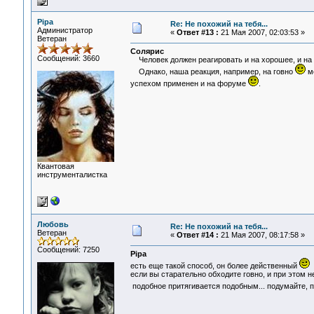
Pipa
Re: Не похожий на тебя...
Администратор
«
Ответ #13 :
21 Мая 2007, 02:03:53 »
Ветеран
Солярис
Сообщений: 3660
Человек должен реагировать и на хорошее, и на п
Однако, наша реакция, например, на говно
мо
успехом применен и на форуме
.
Квантовая
инструменталистка
Любовь
Re: Не похожий на тебя...
Ветеран
«
Ответ #14 :
21 Мая 2007, 08:17:58 »
Сообщений: 7250
Pipa
есть еще такой способ, он более действенный
если вы старательно обходите говно, и при этом не
подобное притягивается подобным... подумайте, 