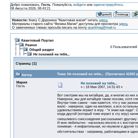
Добро пожаловать,
Гость
. Пожалуйста,
войдите
или
зарегистрируйтесь
.
08 Августа 2026, 08:43:21
Новости:
Книгу С.Доронина "Квантовая магия" читать
здесь
Материалы старого сайта "Физика Магии" доступны для просмотра
здесь
О замеченных глюках просьба писать на почту
quantmag@mail.ru
Квантовый Портал
Разное
0 Пользователей 
Общий раздел
Не похожий на тебя...
Страниц:
[
1
]
Тема: Не похожий на тебя... (Прочитано 41002 р
Автор
Мария
Не похожий на тебя...
Гость
«
:
18 Мая 2007, 14:31:43 »
Вот смотрим мы на китайцев, да, и многие из них 
Наверное, мы для китайцев также похожи, хотя гл
Внутри тоже самое - нам кажется, что у нас разн
мало - наверное, один на миллион, а все остальн
удовольствием играют в игру - "я знаю как надо". 
когда другой (который тоже играет в эту игру) нач
смешливого снисхождения рассказывает другому в
И мне любопытно - насколько весело и с восторгом 
понимаю - я инфантильная, но неужели и другие то
обстоятельствах - например, работающими в од