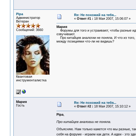
Pipa
Re: Не похожий на тебя...
Администратор
«
Ответ #1 :
18 Мая 2007, 15:06:07 »
Ветеран
Мария
Сообщений: 3660
Форумы для того и устраивают, чтобы разные идеи
озвучивают.
Про китайцев аналогии не поняла. И что из того,
между позициями что-ли не видишь?
Квантовая
инструменталистка
Мария
Re: Не похожий на тебя...
Гость
«
Ответ #2 :
18 Мая 2007, 15:10:12 »
Pipa
,
Про китайцев аналогии не поняла.
Объясняю. Нам только кажется что мы разные, так
себя на форуме - играем как дети. А идеи - это 