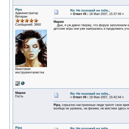
Pipa
Re: Не похожий на тебя...
Администратор
«
Ответ #5 :
18 Мая 2007, 15:37:49 »
Ветеран
Мария
Сообщений: 3660
Дык, я уж давно твержу, что форум заполонили иг
детские игры они уже наигрались и продолжать у
Квантовая
инструменталистка
Мария
Re: Не похожий на тебя...
Гость
«
Ответ #6 :
18 Мая 2007, 15:42:44 »
Pipa
, серьезно настроенные люди тратят свое вре
вообще не уровень, ни физики, ни мистики здесь н
Pipa
Re: Не похожий на тебя...