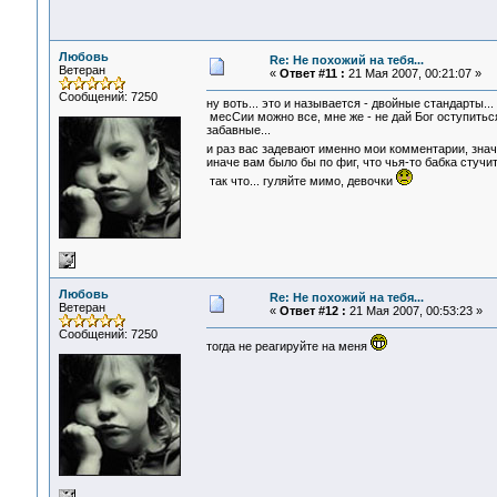
Любовь
Re: Не похожий на тебя...
Ветеран
«
Ответ #11 :
21 Мая 2007, 00:21:07 »
Сообщений: 7250
ну воть... это и называется - двойные стандарты...
месСии можно все, мне же - не дай Бог оступиться
забавные...
и раз вас задевают именно мои комментарии, знач
иначе вам было бы по фиг, что чья-то бабка стучит 
так что... гуляйте мимо, девочки
Любовь
Re: Не похожий на тебя...
Ветеран
«
Ответ #12 :
21 Мая 2007, 00:53:23 »
Сообщений: 7250
тогда не реагируйте на меня