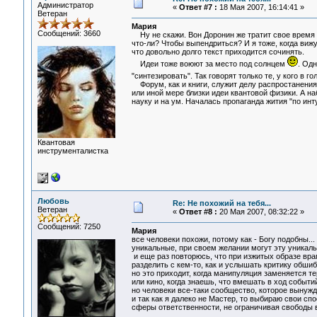
Администратор
«
Ответ #7 :
18 Мая 2007, 16:14:41 »
Ветеран
Мария
Сообщений: 3660
Ну не скажи. Вон Доронин же тратит свое время н
что-ли? Чтобы выпендриться? И я тоже, когда вижу
что довольно долго текст приходится сочинять.
Идеи тоже воюют за место под солнцем
. Одн
"синтезировать". Так говорят только те, у кого в г
Форум, как и книги, служит делу распростанения 
или иной мере близки идеи квантовой физики. А н
науку и на ум. Началась пропаганда жития "по интуи
Квантовая
инструменталистка
Любовь
Re: Не похожий на тебя...
Ветеран
«
Ответ #8 :
20 Мая 2007, 08:32:22 »
Сообщений: 7250
Мария
все человеки похожи, потому как - Богу подобны..
уникальные, при своем желании могут эту уникальн
и еще раз повторюсь, что при изжитых образе вра
разделить с кем-то, как и услышать критику обши
но это приходит, когда манипуляция заменяется т
или кино, когда знаешь, что вмешать в ход событий
но человеки все-таки сообщество, которое вынужд
и так как я далеко не Мастер, то выбираю свои с
сферы ответственности, не ограничивая свободы в