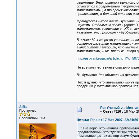
изложение. Это привело к сильному 
относится к современной теоретичес
математиками, в то время как соврем
приложениям, в большей степени раз
Французская школа после Пуанкаре, 
науками. Отдельные звезды (вроде Э
математиков, возникшие в XX в., ку
называем эту программу «бурбакизм
В начале 60-х гг. резко усилилась 
истинное развитие математики - эт
вычислителей говорили, что чистые
математикам, и их -чистых - скоро б
http://aspirant.rggu.ru/article.html?id=507
Не все количественные описания мате
Вы думаете, для объяснения физичес
Нет, я думаю, что математики могут пр
продукции у математиков проблем нет
Alfia
Re: Ученый vs. Мистик
Постоялец
«
Ответ #110 :
18 Мая 20
Сообщений: 263
Цитата: Pipa от 17 Мая 2007, 22:24:56
Я не верю, что научная проблематика
представлений, что "для жизни это ли
чем знание, до тех же пор разум буде