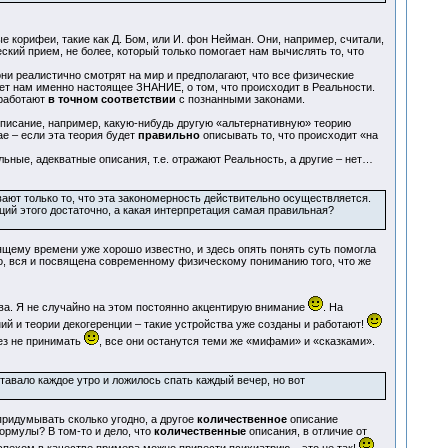
 корифеи, такие как Д. Бом, или И. фон Нейман. Они, например, считали,
кий прием, не более, который только помогает нам вычислять то, что
ни реалистично смотрят на мир и предполагают, что все физические
ает нам именно настоящее ЗНАНИЕ, о том, что происходит в Реальности.
 работают
в точном соответствии
с познанными законами.
 описание, например, какую-нибудь другую «альтернативную» теорию
ае – если эта теория будет
правильно
описывать то, что происходит «на
льные, адекватные описания, т.е. отражают Реальность, а другие – нет…
ают только то, что эта закономерность действительно осуществляется.
ций этого достаточно, а какая интерпретация самая правильная?
щему времени уже хорошо известно, и здесь опять понять суть помогла
но, вся и посвящена современному физическому пониманию того, что же
тва. Я не случайно на этом постоянно акцентирую внимание
. На
ий и теории декогеренции – такие устройства уже созданы и работают!
ьез не принимать
, все они останутся теми же «мифами» и «сказками».
вало каждое утро и ложилось спать каждый вечер, но вот
придумывать сколько угодно, а другое
количественное
описание
ормулы? В том-то и дело, что
количественные
описания, в отличие от