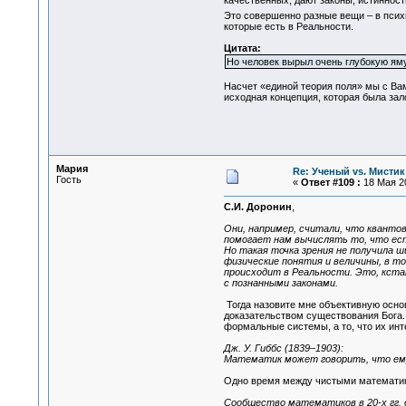
качественных, дают законы, истиннос
Это совершенно разные вещи – в псих
которые есть в Реальности.
Цитата:
Но человек вырыл очень глубокую яму 
Насчет «единой теория поля» мы с Вам
исходная концепция, которая была зал
Мария
Re: Ученый vs. Мистик
Гость
«
Ответ #109 :
18 Мая 20
С.И. Доронин
,
Они, например, считали, что кванто
помогает нам вычислять то, что есть 
Но такая точка зрения не получила 
физические понятия и величины, в т
происходит в Реальности. Это, кста
с познанными законами.
Тогда назовите мне объективную основ
доказательством существования Бога. 
формальные системы, а то, что их инт
Дж. У. Гиббс (1839–1903):
Математик может говорить, что ему 
Одно время между чистыми математик
Сообщество математиков в 20-х гг.