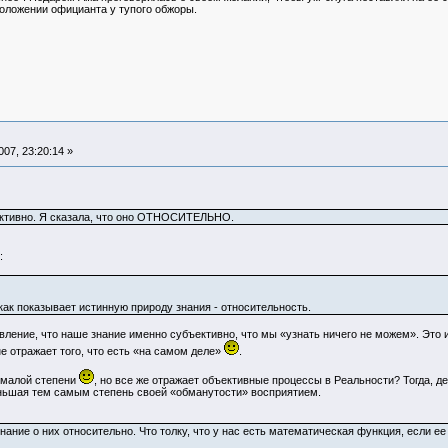
 положении официанта у тупого обжоры.
07, 23:20:14 »
ъективно. Я сказала, что оно ОТНОСИТЕЛЬНО.
:
 как показывает истинную природу знания - относительность.
вление, что наше знание именно субъективно, что мы «узнать ничего не можем». Это и 
не отражает того, что есть «на самом деле»
.
й малой степени
, но все же отражает объективные процессы в Реальности? Тогда,
ньшая тем самым степень своей «обманутости» восприятием.
ание о них относительно. Что толку, что у нас есть математическая функция, если е