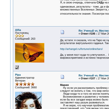
Я, в свою очередь, отвечала
СИДу
на 
одинаковые, результаты - тоже, да и 
множественных Вселенных Эверетта, 
относительности знания. Посмотри пос
Alfia
Re: Ученый vs. Мистик
Постоялец
«
Ответ #106 :
17 Мая 20
Сообщений: 263
Да, кстати: я сказала, что на Таро не
результатах виртуального гаданья. Так
http://arhangel.ru/fortune/online/taro/
Да, у меня пост куда-то улетучился..
мировосприятием и истинно творческим
Pipa
Re: Ученый vs. Мистик
Администратор
«
Ответ #107 :
17 Мая 20
Ветеран
Мария
Сообщений: 3660
Ну если уж расматривать проблему поз
следует не вопить о том, что мир непо
Люди когда-то и того не могли понять
Возникновение и развитие у человека
если бы все загадки мира можно было 
заставляет наш разум развиваться.
Я не верю, что научная проблематика
представлений, что "для жизни это лиш