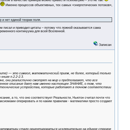
успехом в качестве примера можно привести психиатрию – это не так!
!
Именно процессов объективных, тех самых «энергетических потоков»,
 и нет единой теории поля.
ом писал и приводил цитаты – потому что ложной оказывается сама
временного континуума для всей Вселенной.
Записан
рите) — это символ, математический прием, не более, который только
ниге п.2.2-2.3.
че, они реалистично смотрят на мир и предполагают, что все
венное описание дает нам именно настоящее ЗНАНИЕ, о том, что
ть технические устройства, которые работают в точном соответствии
ание, а то, что оно соответствует Реальности, Ньютон считал почти что
 аксиомами оперировать и по каким правилам - математики просто создают
математики стало ориентироваться исключительно на единое строгое