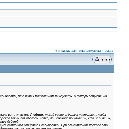
« предыдущая тема
следующая тема »
леонности», что якобы мешает нам их изучать. А теперь сетуешь на
овала вот эту мысль
Любови
:
такой уровень дурака наступает, когда
переход
таким вот образом:
Имхо, да - сначала понимаешь, что не знаешь,
льше будет?
м субъективного концепта Реальности? При объективном подходе это
я Реальность, которую человек постигает.
.....