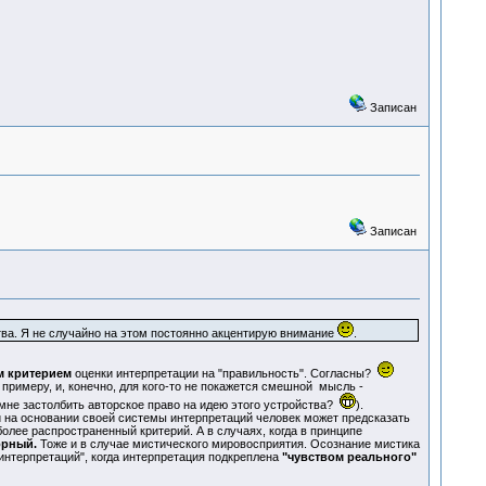
Записан
Записан
ства. Я не случайно на этом постоянно акцентирую внимание
.
м критерием
оценки интерпретации на "правильность". Согласны?
примеру, и, конечно, для кого-то не покажется смешной мысль -
 мне застолбить авторское право на идею этого устройства?
).
ли на основании своей системы интерпретаций человек может предсказать
более распространенный критерий. А в случаях, когда в принципе
орный.
Тоже и в случае мистического мировосприятия. Осознание мистика
 интерпретаций", когда интерпретация подкреплена
"чувством реального"