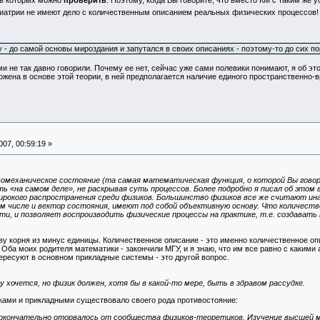
ть которых можно
проверить
. Поэтому, когда Вы говорите, что вместо КМ с таким же 
иатрии не имеют дело с количественным описанием реальных физических процессов
- до самой основы мироздания и запутался в своих описаниях - поэтому-то до сих пор
и не так давно говорили. Почему ее нет, сейчас уже сами полевики понимают, я об эт
ожена в основе этой теории, в ней предполагается наличие единого пространственно-
07, 00:59:19 »
вомеханическое состояние (та самая математическая функция, о которой Вы гово
«на самом деле», не раскрывая суть процессов. Более подробно я писал об этом в к
широкого распространения среди физиков. Большинство физиков все же считают ина
ом числе и вектор состояния, имеют под собой объективную основу. Что количест
ти, и позволяет воспроизводить физические процессы на практике, т.е. создава
у корня из минус единицы. Количественное описание - это именно количественное опис
Оба моих родителя математики - закончили МГУ, и я знаю, что им все равно с какими
ересуют в основном прикладные системы - это другой вопрос.
хочется, но физик должен, хотя бы в какой-то мере, быть в здравом рассудке.
ами и прикладными существовало своего рода противостояние:
 окончательно оторвалось от сообщества физиков-теоретиков. Изучение высшей 