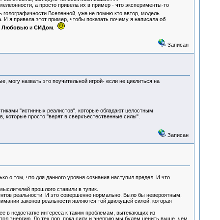
мелеонности, а просто привела их в пример - что эксперименты-то
ь голографичности Вселенной, уже не помню кто автор, модель
а
. И я привела этот пример, чтобы показать почему я написала об
с
Любовью
и
СИДом
.
Записан
ые, могу назвать это поучительной игрой- если не циклиться на
истиками "истинных реалистов", которые обладают целостным
в, которые просто "верят в сверхъестественные силы".
Записан
о о том, что для данного уровня сознания наступил предел. И что
 мыслителей прошлого ставили в тупик.
нтов реальности. И это совершенно нормально. Было бы невероятным,
онимании законов реальности являются той движущей силой, которая
ее в недостатке интереса к таким проблемам, вытекающих из
стол энергию. До тех пор, пока силу и энергию мы будем ценить выше, чем