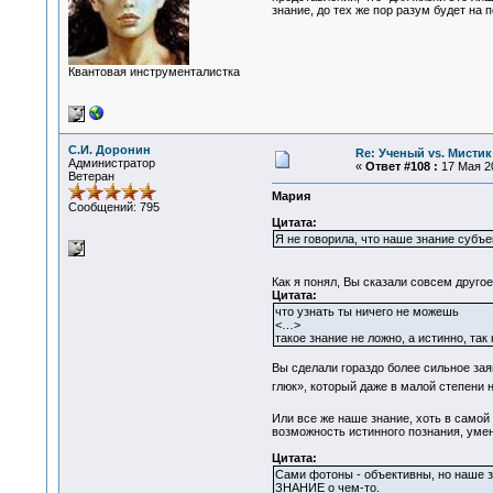
знание, до тех же пор разум будет на
Квантовая инструменталистка
С.И. Доронин
Re: Ученый vs. Мистик
Администратор
«
Ответ #108 :
17 Мая 20
Ветеран
Мария
Сообщений: 795
Цитата:
Я не говорила, что наше знание суб
Как я понял, Вы сказали совсем другое
Цитата:
что узнать ты ничего не можешь
<…>
такое знание не ложно, а истинно, так
Вы сделали гораздо более сильное зая
глюк», который даже в малой степени 
Или все же наше знание, хоть в само
возможность истинного познания, уме
Цитата:
Сами фотоны - объективны, но наше зн
ЗНАНИЕ о чем-то.