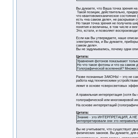
Вы думаете, что Ваша точка зрения на
Такой позиции, действительно, придер
что квантовомеханическое состояние (
есть «на самом деле», не раскрывая су
Но такая точка зрения не получила ши
понятия и величины, в том числе и ве
Это, кстати, и позволяет воспроизводи
Если как Вы утверждаете, наше описан
электричества, и Вы думаете, приборы
самом деле».
Вы не задумывались, почему одни описа
Цитата:
Уравнения фотонов показывают только
Но что такое фотоны и что на самом д
Голографической вселенной? Множес
Разве познанные ЗАКОНЫ – это не сам
работа над техническими устройствам
лежит в основе «сверхсветовых эффе
А правильная интерпретация (хотя бы 
голографической или многомировой инт
На основе интерпретаций (голографиче
Цитата:
Знание - это ИНТЕРПРЕТАЦИЯ, А НЕ О
интерпретировали они это неправильн
Вы не учитываете, что существует два
физических законов. Вы думаете, для 