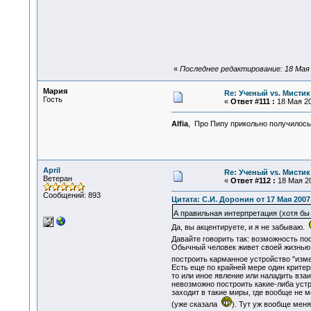
«
Последнее редактирование: 18 Мая 20
Мария
Re: Ученый vs. Мистик
Гость
«
Ответ #111 :
18 Мая 20
Alfia
, Про Пипу прикольно получилос
April
Re: Ученый vs. Мистик
Ветеран
«
Ответ #112 :
18 Мая 20
Сообщений: 893
Цитата: С.И. Доронин от 17 Мая 2007,
А правильная интерпретация (хотя бы
Да, вы акцентируете, и я не забываю.
Давайте говорить так: возможность п
Обычный человек живет своей жизнью, 
построить карманное устройство "изме
Есть еще по крайней мере один критер
то или иное явление или наладить вза
невозможно построить какие-либа устр
заходит в такие миры, где вообще не 
(уже сказала
). Тут уж вообще мен