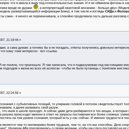
вопрос что я имела в виду под относительностью знания. И я не обвиняла фотоны в ха
физики вроде не дураки
, а интерпретаций квантовой механики - больше двух (Модел
модель развертывающейся информации Бома), в том числе и взгляды
СИДа
и
Фолор
ты сама - я ничего не переиначивала, а спокойно продолжала гнуть дальше разговор 
07, 21:19:44 »
 гадаю, а сама думаю: а почему бы и не погадать, ответы получились довольно интересн
 что кому тоже интересно - вот ссылка.
. Я не поняла, что произошло. Я там написала, что я подразумеваю под настоящими м
 подходом к жизни во всех её аспектах -чтобы не было путаницы с понятием мистико
07, 22:24:56 »
нания с субъективных позиций, то упирание головой в потолок свидетельствует тольк
знаваем, а далее развивать свой разум.
, что ныне в школе проходят. А сейчас даже дети разбираются в тех вещах, в которые
 разума происходит именно в ответ на запросы постижения все более сложных элеме
постичь на том уровне сознания, который есть у нас сейчас. И именно трудности в п
 является чем-то неизмеримо более трудным, чем то, на что мы способны. Дело скор
нее". Недаром Alfia проговорилась о своем желании, чтобы ум-слуга поставлял на ее 