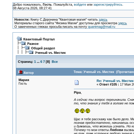
Добро пожаловать,
Гость
. Пожалуйста,
войдите
или
зарегистрируйтесь
.
08 Августа 2026, 08:27:41
Новости:
Книгу С.Доронина "Квантовая магия" читать
здесь
Материалы старого сайта "Физика Магии" доступны для просмотра
здесь
О замеченных глюках просьба писать на почту
quantmag@mail.ru
Квантовый Портал
Разное
Общий раздел
Ученый vs. Мистик
Страниц:
1
...
6
7
[
8
]
Все
Тема: Ученый vs. Мистик (Прочитано
Автор
Мария
Re: Ученый vs. Мистик
Гость
«
Ответ #105 :
17 Мая 20
Pipa
,
А сейчас ты вопрос переиначила. Сн
то, что знания у тебя в голове не п
Щас я тебе расскажу как было дело. М
познав предостаточно, начинаешь осоз
и думаешь, что можешь узнать. Но к
Почему-то мои ответы
Любови
вызвал
не так, там источник любого знания 