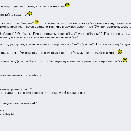
ыглядит далеко от того, что писала Альфия
 не тайна какая-то
- это опять же "поэзия"
, отражение моих собственных субъективных ощущений, я исп
ено практики , но он совпал с тем, что и другие говорят про "Ум- не господин, а слуг
ой обжора" ? О чём ты, Пипа говоришь через образ "тупого обжоры" ? Где ты прочитала
лько одного его аспекта, который мы называем "ум".
нимать друг друга, что мы понимает под словами "ум" и "разум". Некоторые под "разу
казать, что Ум приносит на подносике кое-что Разуму , ну это уже кое-что...
ировала на Джокера-Шута - хоть бы ради научного эксперимента попробовала бы
еня возникает такой образ:
 помада размазалась"
ое знание - это не интересно ?! Что за тупой народ пошёл! "
! "
, наука - выше голоса! "
азал...
м и наука!"