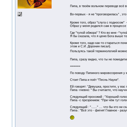
Пипа, в твоём вольном переводе всё в
Во-первых - я не "проговорилась" , это
Кроме того, образ "слуга с подносом" 
Образ у меня родился сам в процессе им
Где "тупой обжора" ? Кто во мне -"туп
Я бы сказала, что я ценю Бога выше то
Кроме того, надо как-то стараться по
этом и С.И. Доронин писал).
Пользуясь такой терминологией можно с
Пипа, сразу видно, что ты не помедит
======
По поводу Пипиного мировоззрения у м
Стоит Пипа и поёт "Песнь Науке".
Ей говорят: "Девушка, простите, у вас
Пипа -гневно: " Вы считаете, что научн
Следующий прохожий : "Хороший голос
Пипа -с презрением: "При чём тут голос
Следующий : "......." .... что бы кто ни ск
Пипа : "Всё это - фигня! Главное - разу