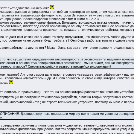
 этот счет единственно-верная?
живались раньше и придерживаются сейчас некоторые физики, в том числе и некоторые
та самая математическая функция, о которой Вы говорите) — это символ, математичес
ть процессов. Более подробно я писал об этом в книге п.2.2-2.3.
рокого распространения среди физиков. Большинство физиков все же считают иначе, о
ктор состояния, имеют под собой объективную основу. Что количественное описание д
ть физические процессы на практике, т.е. создавать технические устройства, которые
ие не дает нам истинного знания, то тогда получается, что можно взять любое другое
, построенные на ее основе, будут работать? Они будут работать только в одном случ
ния работают, а другие нет? Может быть, как раз в том-то все и дело, что одни прави
 то, что существует определенная закономерность, а эксперименты над ними показыв
еле лежит в основе этих "сверхсветовых эффектов" - мы не знаем, так как интерпрета
твенности миров? Свертывающейся и развертывающейся информации?
ое главное? А что на самом деле лежит в основе «сверхсветовых эффектов» к настоя
и – квантовым компьютером и др. Я снова сошлюсь на свою книгу, которая, собствен
ктов»
.
относительно-правильная) – это та, на основе которой работают технические устройс
ерпретации не построено технических устройств, а вот на теории запутанных состоян
ской, многомировой и т.п.) не строят технических устройств, поэтому их можно всер
ПИСАНИЕ. Древние люди тоже описывали мир и у них с таким же успехом солнце вста
о.
 совершенно различных типов описания – одно качественное (словесное) и их можно 
объяснения физических процессов, вот так запросто, можно придумать какие угодно ф