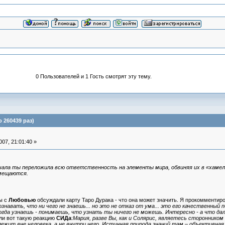
0 Пользователей и 1 Гость смотрят эту тему.
 260439 раз)
07, 21:01:40 »
ачала ты переложила всю ответственность на элементы мира, обвиняя их в «хаме
омещаются.
ы с
Любовью
обсуждали карту Таро Дурака - что она может значить. Я прокомментир
навать, что ни чего не знаешь... но это не отказ от ума... это его качественный 
огда узнаешь - понимаешь, что узнать ты ничего не можешь. Интересно - а что да
и вот такую реакцию
СИДа
:
Мария, разве Вы, как и Солярис, являетесь стороннико
лежит вне человека, а не внутри него. Истинная природа знаний там – объективна