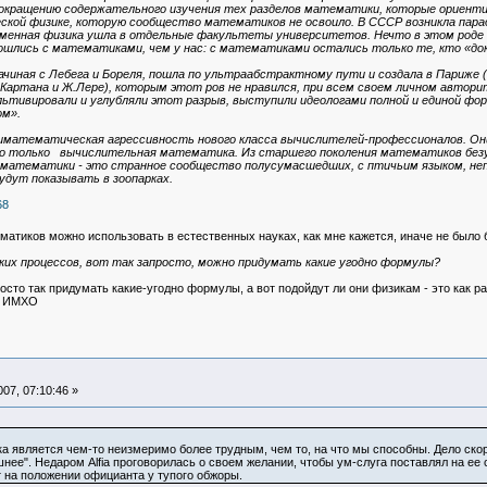
сокращению содержательного изучения тех разделов математики, которые ориенти
кой физике, которую сообщество математиков не освоило. В СССР возникла парад
енная физика ушла в отдельные факультеты университетов. Нечто в этом роде прои
ошлись с математиками, чем у нас: с математиками остались только те, кто «до
начиная с Лебега и Бореля, пошла по ультраабстрактному пути и создала в Париже
.Картана и Ж.Лере), которым этот ров не нравился, при всем своем личном автор
льтивировали и углубляли этот разрыв, выступили идеологами полной и единой фо
ом».
антиматематическая агрессивность нового класса вычислителей-профессионалов. Он
о только вычислительная математика. Из старшего поколения математиков безус
 математики - это странное сообщество полусумасшедших, с птичьим языком, не
удут показывать в зоопарках.
68
матиков можно использовать в естественных науках, как мне кажется, иначе не было
ких процессов, вот так запросто, можно придумать какие угодно формулы?
осто так придумать какие-угодно формулы, а вот подойдут ли они физикам - это как р
, ИМХО
07, 07:10:46 »
 является чем-то неизмеримо более трудным, чем то, на что мы способны. Дело скор
шнее". Недаром Alfia проговорилась о своем желании, чтобы ум-слуга поставлял на ее 
т на положении официанта у тупого обжоры.