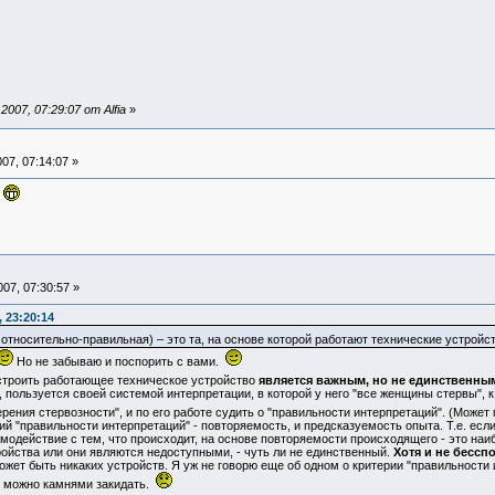
07, 07:29:07 от Alfia
»
07, 07:14:07 »
ь
07, 07:30:57 »
 23:20:14
 относительно-правильная) – это та, на основе которой работают технические устрой
Но не забываю и поспорить с вами.
остроить работающее техническое устройство
является важным, но не единственны
пользуется своей системой интерпретации, в которой у него "все женщины стервы", к 
рения стервозности", и по его работе судить о "правильности интерпретаций". (Может
ий "правильности интерпретаций" - повторяемость, и предсказуемость опыта. Т.е. ес
имодействие с тем, что происходит, на основе повторяемости происходящего - это наи
ойства или они являются недоступными, - чуть ли не единственный.
Хотя и не бессп
может быть никаких устройств. Я уж не говорю еще об одном о критерии "правильности
я можно камнями закидать.