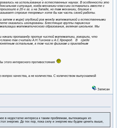
ровались на использование в естественных науках. В особенности это
оксальная ситуация, когда механики-классики оставались вместе с
зошло в 20-х гг. и на Западе, но там механики, близкие к
казывает строгие теоремы» хотя бы как часть своей работы.
 (и затем в мире) глубокий ров между математикой и естественными
итете оказались изолированы. Блестящие группы парижских
рмализации математического образования, включая школьное. Мы
и начали пропаганду против чистой математики, говорили, что
ловно так считали А.Н.Тихонов и А.С.Кронрод. В среде
понятным остальным, в том числе физикам и прикладным
 бы этого интересного противостояния
аз вопрос качества, а не количества. С количеством выпускаемой
Записан
ее в недостатке интереса к таким проблемам, вытекающих из
стол энергию. До тех пор, пока силу и энергию мы будем ценить выше,