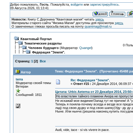
Добро пожаловать,
Гость
. Пожалуйста,
войдите
или
зарегистрируйтесь
.
09 Августа 2026, 01:13:41
Новости:
Книгу С.Доронина "Квантовая магия" читать
здесь
Материалы старого сайта "Физика Магии" доступны для просмотра
здесь
О замеченных глюках просьба писать на почту
quantmag@mail.ru
Квантовый Портал
Тематические разделы
0 Поль
Человек будущего
(Модератор:
Quangel
)
Федерация "Земля".
Страниц:
1
[
2
]
Все
Тема: Федерация "Земля". (Прочитано 45488 ра
Автор
terra
Re: Федерация "Земля".
Модератор своей темы
«
Ответ #15 :
24 Декабря 2014, 06:09:37 
Ветеран
Цитата: Urbis Aeterna от 23 Декабря 2014, 23:50:
Сообщений: 1811
Но властелин тайного пламени Анора не пропусти
Не искажай мое видиние!Запад тут не причем! А "у
Теперь я поняла-почему всегда и везде все предс
лад) под свою дудку и под свою шапку)Уду -ду ду-д
Ныне. Или нынче.(решила наконец купить посудомо
Audi, vide, tace - si vis vivere in pace.