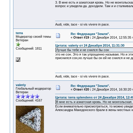
3. В мне есть и азиатская кровь. Но не монгольск
вопрос и увидела-да. доходили. Там и и сталкивали
Audi, vide, tace - si vis vivere in pace.
terra
Re: Федерация "Земля".
Модератор своей темы
«
Ответ #19 :
24 Декабря 2014, 12:55:35 
Ветеран
Цитата: valeriy от 24 Декабря 2014, 11:31:30
Сообщений: 1811
Лучше бы тебе и не снился бы сон
это не сон. Это я так упрощенно называю. Но и эт
приснился сон,но лучше бы он ей не снился и не до
Audi, vide, tace - si vis vivere in pace.
valeriy
Re: Федерация "Земля".
Глобальный модератор
«
Ответ #20 :
24 Декабря 2014, 16:30:20 
Ветеран
Цитата: terra splendens от 24 Декабря 2014, 12:4
Сообщений: 4167
В мне есть и азиатская кровь. Но не монгольская.
Если внимательно присмотреться, то можно увидет
Александра Македонского брали в жены местных кр