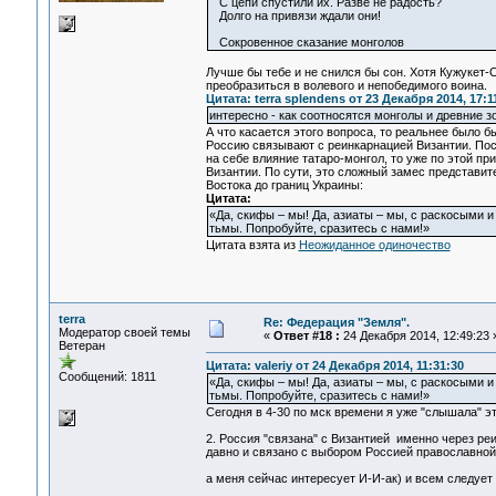
С цепи спустили их. Разве не радость?
Долго на привязи ждали они!
Сокровенное сказание монголов
Лучше бы тебе и не снился бы сон. Хотя Кужукет-О
преобразиться в волевого и непобедимого воина.
Цитата: terra splendens от 23 Декабря 2014, 17:1
интересно - как соотносятся монголы и древние 
А что касается этого вопроса, то реальнее было б
Россию связывают с реинкарнацией Византии. Поск
на себе влияние татаро-монгол, то уже по этой 
Византии. По сути, это сложный замес представит
Востока до границ Украины:
Цитата:
«Да, скифы – мы! Да, азиаты – мы, с раскосыми и
тьмы. Попробуйте, сразитесь с нами!»
Цитата взята из
Неожиданное одиночество
terra
Re: Федерация "Земля".
Модератор своей темы
«
Ответ #18 :
24 Декабря 2014, 12:49:23 
Ветеран
Цитата: valeriy от 24 Декабря 2014, 11:31:30
Сообщений: 1811
«Да, скифы – мы! Да, азиаты – мы, с раскосыми и
тьмы. Попробуйте, сразитесь с нами!»
Сегодня в 4-30 по мск времени я уже "слышала" эт
2. Россия "связана" с Византией именно через ре
давно и связано с выбором Россией православной
а меня сейчас интересует И-И-ак) и всем следует