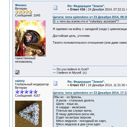
Феникс
Re: Федерация "Земля".
Ветеран
«
Ответ #16 :
24 Декабря 2014, 07:22:11 
Сообщений: 1045
Цитата: terra splendens от 23 Декабря 2014, 08:2
3. с чего вы взяли,что я "voluntary assistant"?
Я заряжен на войну с западной (недо-) цивилизацие
Достойная цель, уточняю.
Твоего положительного отношения (или даже намека
таинственный
незнакомец
— Do you believe in God?
— I believe in Myself. (c)
valeriy
Re: Федерация "Земля".
Глобальный модератор
«
Ответ #17 :
24 Декабря 2014, 11:31:30 
Ветеран
Цитата: terra splendens от 23 Декабря 2014, 17:1
Сообщений: 4167
Лбы их - из бронзы,
А рыла - стальные долота.
Шило - язык их,
А сердце - железное.
Плетью им служат мечи,
В пищу довольно росы им,
Ездят на ветрах верхом.
Мясо людское - походный их харч,
Мясо людское в дни сечи едят.