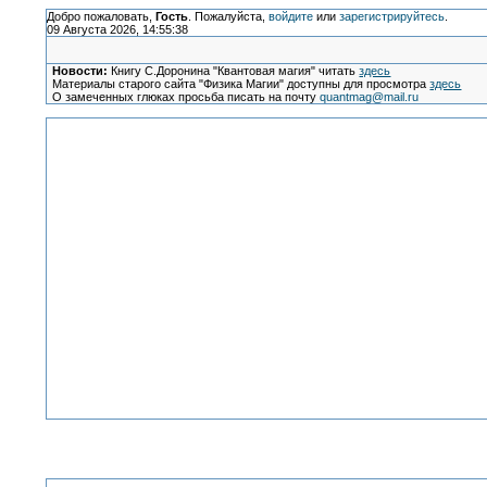
Добро пожаловать,
Гость
. Пожалуйста,
войдите
или
зарегистрируйтесь
.
09 Августа 2026, 14:55:38
Новости:
Книгу С.Доронина "Квантовая магия" читать
здесь
Материалы старого сайта "Физика Магии" доступны для просмотра
здесь
О замеченных глюках просьба писать на почту
quantmag@mail.ru