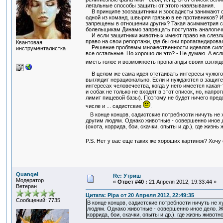
легальные способы защиты от этого навязывания.
В принципе зоозащитники и зоосадисты занимают си
одной из команд, швыряя грязью в ее противников? 
запрещены в отношении других? Такая асимметрия с
болельщикам Динамо запрещать поступать аналогич
И если защитники животных имеют право на слезли
право на свои репортажи, где бы они пропагандиров
Квантовая
Решение проблемы множественности идеалов силовы
инструменталистка
все остальные. Но хорошо ли это? - Не думаю. А ес
иметь голос и возможность пропаганды своих взгля
В целом же сама идея отстаивать интересы чужого (
выглядит нерационально. Если и нуждаются в защите 
интересах человечества, когда у него имеется кака
и собак не только не входят в этот список, но, нап
лимит пищевой базы). Поэтому не будет ничего предо
числе и ... садистские
.
В конце концов, садистские потребности ничуть не
другим людям. Однако животные - совершенно иное д
(охота, коррида, бои, скачки, опыты и др.), где жизнь
P.S. Нет у вас еще таких же хороших картинок? Хочу
Quangel
Re: Утриш
Модератор
«
Ответ #40 :
21 Апреля 2012, 19:33:44 »
Ветеран
Цитата: Pipa от 20 Апреля 2012, 22:49:35
Сообщений: 7735
В конце концов, садистские потребности ничуть не х
людям. Однако животные - совершенно иное дело. Жи
коррида, бои, скачки, опыты и др.), где жизнь животн