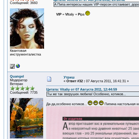
Сообщений: 3660
А Пипа интересы наших VIP-персон отстаивает, доро
VIP
=
VI
taliy +
P
ipa
Квантовая
инструменталистка
Quangel
Утриш
Модератор
«
Ответ #32 :
07 Августа 2011, 16:41:31 »
Ветеран
Цитата: Vitaliy от 07 Августа 2011, 12:44:59
Сообщений: 7735
Ты же так зверушек любила! Особенно, котиков...
Да-да,особенно котиков...
Пипина настольная к