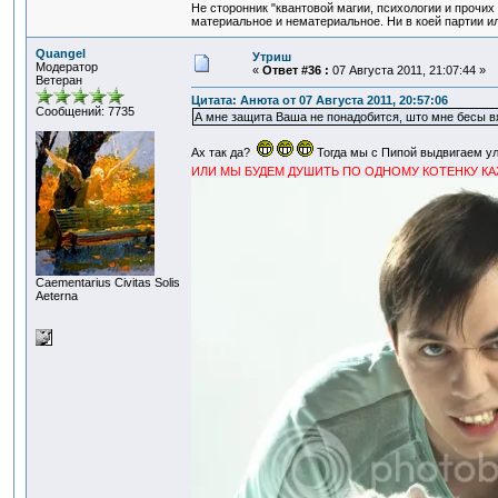
Не сторонник "квантовой магии, психологии и прочих
материальное и нематериальное. Ни в коей партии ил
Quangel
Утриш
Модератор
«
Ответ #36 :
07 Августа 2011, 21:07:44 »
Ветеран
Цитата: Анюта от 07 Августа 2011, 20:57:06
Сообщений: 7735
А мне защита Ваша не понадобится, што мне бесы вя
Ах так да?
Тогда мы с Пипой выдвигаем ул
ИЛИ МЫ БУДЕМ ДУШИТЬ ПО ОДНОМУ КОТЕНКУ КА
Сaementarius Civitas Solis
Aeterna