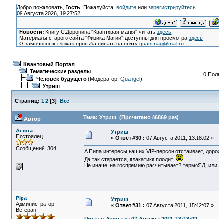
Добро пожаловать,
Гость
. Пожалуйста,
войдите
или
зарегистрируйтесь
.
09 Августа 2026, 19:27:52
Новости:
Книгу С.Доронина "Квантовая магия" читать
здесь
Материалы старого сайта "Физика Магии" доступны для просмотра
здесь
О замеченных глюках просьба писать на почту
quantmag@mail.ru
Квантовый Портал
Тематические разделы
0 Пол
Человек будущего
(Модератор:
Quangel
)
Утриш
Страниц:
1
2
[
3
]
Все
Тема: Утриш (Прочитано 86869 раз)
Автор
Анюта
Утриш
Постоялец
«
Ответ #30 :
07 Августа 2011, 13:18:02 »
Сообщений: 304
А Пипа интересы наших VIP-персон отстаивает, доро
Да так старается, плакатики плодит
Не иначе, на госпремию расчитывает? термоЯД, или 
Pipa
Утриш
Администратор
«
Ответ #31 :
07 Августа 2011, 15:42:07 »
Ветеран
Цитата: Анюта от 07 Августа 2011, 13:18:02