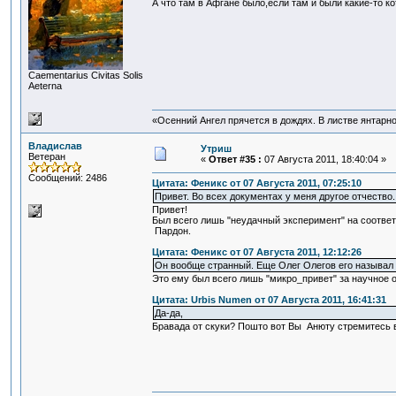
А что там в Афгане было,если там и были какие-то ко
Сaementarius Civitas Solis
Aeterna
«Осенний Ангел прячется в дождях. В листве янтарной
Владислав
Утриш
Ветеран
«
Ответ #35 :
07 Августа 2011, 18:40:04 »
Сообщений: 2486
Цитата: Феникс от 07 Августа 2011, 07:25:10
Привет. Во всех документах у меня другое отчество. 
Привет!
Был всего лишь "неудачный эксперимент" на соответ
Пардон.
Цитата: Феникс от 07 Августа 2011, 12:12:26
Он вообще странный. Еще Олег Олегов его называл 
Это ему был всего лишь "микро_привет" за научное о
Цитата: Urbis Numen от 07 Августа 2011, 16:41:31
Да-да,
Бравада от скуки? Пошто вот Вы Анюту стремитесь в