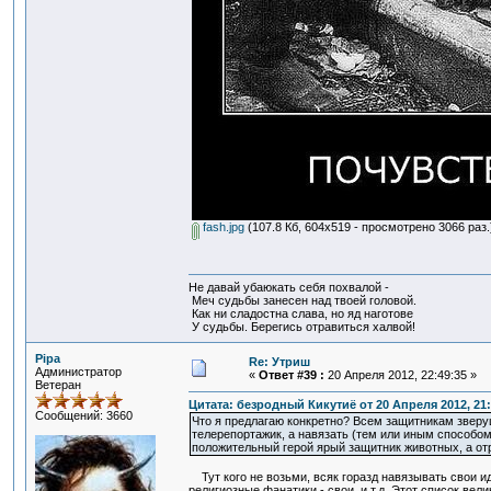
fash.jpg
(107.8 Кб, 604x519 - просмотрено 3066 раз.
Не давай убаюкать себя похвалой -
Меч судьбы занесен над твоей головой.
Как ни сладостна слава, но яд наготове
У судьбы. Берегись отравиться халвой!
Pipa
Re: Утриш
Администратор
«
Ответ #39 :
20 Апреля 2012, 22:49:35 »
Ветеран
Цитата: безродный Кикутиё от 20 Апреля 2012, 21:
Сообщений: 3660
Что я предлагаю конкретно? Всем защитникам зверуш
телерепортажик, а навязать (тем или иным способом
положительный герой ярый защитник животных, а отр
Тут кого не возьми, всяк горазд навязывать свои и
религиозные фанатики - свои, и.т.д. Этот список вел