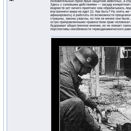
положительный герой ярый защитник животных, а отр
Здесь с силовыми действиями — засада конкретная ко
ведомств нет ничего приятнее чем обрабатывать люд
внутреннего мира не идет ))). Как быть? Ну опять ж
афишировать) и работать по-возможности прецизионн
страшны, законы ужасны, но тем не менее они были 
остро приправленными «равенством прав человека». 
будоражат общественное мнение, их не ломает смена
перспективы неизбежности термодинамического равн