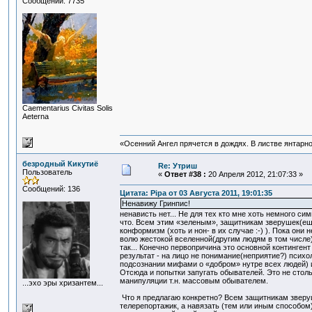
Сообщений: 7735
Сaementarius Civitas Solis
Aeterna
«Осенний Ангел прячется в дождях. В листве янтарной
безродный Кикутиё
Re: Утриш
Пользователь
«
Ответ #38 :
20 Апреля 2012, 21:07:33 »
Сообщений: 136
Цитата: Pipa от 03 Августа 2011, 19:01:35
Ненавижу Гринпис!
ненависть нет... Не для тех кто мне хоть немного си
что. Всем этим «зеленым», защитникам зверушек(ещ
конформизм (хоть и нон- в их случае :-) ). Пока они
волю жестокой вселенной(другим людям в том числе) 
так... Конечно первопричина это основной континген
результат - на лицо не понимание(неприятие?) пси
подсознании мифами о «добром» нутре всех людей) 
Отсюда и попытки запугать обывателей. Это не стол
манипуляции т.н. массовым обывателем.
...эхо эры хризантем...
Что я предлагаю конкретно? Всем защитникам зверуш
телерепортажик, а навязать (тем или иным способом)