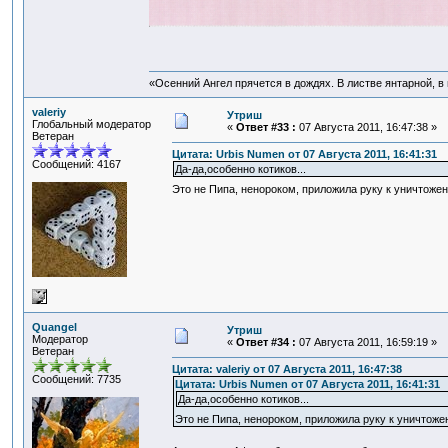
«Осенний Ангел прячется в дождях. В листве янтарной, в п
valeriy
Утриш
Глобальный модератор
«
Ответ #33 :
07 Августа 2011, 16:47:38 »
Ветеран
Цитата: Urbis Numen от 07 Августа 2011, 16:41:31
Сообщений: 4167
Да-да,особенно котиков...
Это не Пипа, ненороком, приложила руку к уничтож
Quangel
Утриш
Модератор
«
Ответ #34 :
07 Августа 2011, 16:59:19 »
Ветеран
Цитата: valeriy от 07 Августа 2011, 16:47:38
Сообщений: 7735
Цитата: Urbis Numen от 07 Августа 2011, 16:41:31
Да-да,особенно котиков...
Это не Пипа, ненороком, приложила руку к уничтож