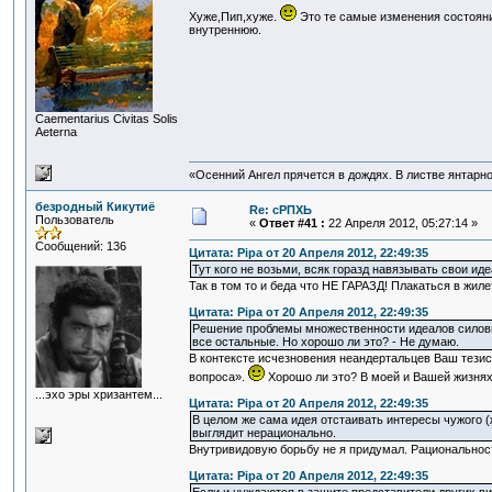
Хуже,Пип,хуже.
Это те самые изменения состояни
внутреннюю.
Сaementarius Civitas Solis
Aeterna
«Осенний Ангел прячется в дождях. В листве янтарной
безродный Кикутиё
Re: сРПХЬ
Пользователь
«
Ответ #41 :
22 Апреля 2012, 05:27:14 »
Сообщений: 136
Цитата: Pipa от 20 Апреля 2012, 22:49:35
Тут кого не возьми, всяк горазд навязывать свои ид
Так в том то и беда что НЕ ГАРАЗД! Плакаться в жиле
Цитата: Pipa от 20 Апреля 2012, 22:49:35
Решение проблемы множественности идеалов силовы
все остальные. Но хорошо ли это? - Не думаю.
В контексте исчезновения неандертальцев Ваш тези
вопроса».
Хорошо ли это? В моей и Вашей жизня
...эхо эры хризантем...
Цитата: Pipa от 20 Апреля 2012, 22:49:35
В целом же сама идея отстаивать интересы чужого (
выглядит нерационально.
Внутривидовую борьбу не я придумал. Рациональност
Цитата: Pipa от 20 Апреля 2012, 22:49:35