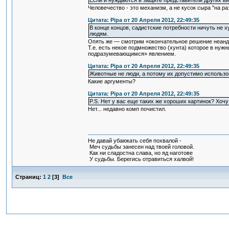
Если и нуждаются в защите представители других вид
Человечество - это механизм, а не кусок сыра "на раз
Цитата: Pipa от 20 Апреля 2012, 22:49:35
В конце концов, садистские потребности ничуть не х
людям.
Опять же — смотрим «окончательное решение неандер
Т.е. есть некое подмножество (хунта) которое в ну
подразумевающимся» явлением.
Цитата: Pipa от 20 Апреля 2012, 22:49:35
Животные не люди, а потому их допустимо использов
Какие аргументы?
Цитата: Pipa от 20 Апреля 2012, 22:49:35
P.S. Нет у вас еще таких же хороших картинок? Хочу
Нет... недавно комп почистил.
Не давай убаюкать себя похвалой -
Меч судьбы занесен над твоей головой.
Как ни сладостна слава, но яд наготове
У судьбы. Берегись отравиться халвой!
Страниц:
1
2
[
3
]
Все