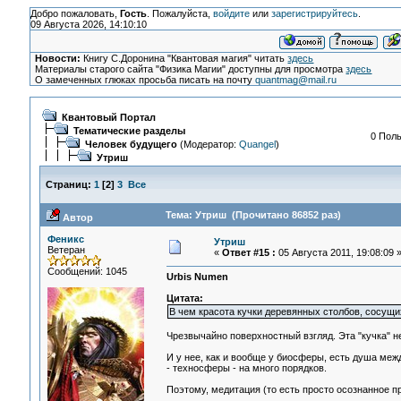
Добро пожаловать,
Гость
. Пожалуйста,
войдите
или
зарегистрируйтесь
.
09 Августа 2026, 14:10:10
Новости:
Книгу С.Доронина "Квантовая магия" читать
здесь
Материалы старого сайта "Физика Магии" доступны для просмотра
здесь
О замеченных глюках просьба писать на почту
quantmag@mail.ru
Квантовый Портал
Тематические разделы
0 Поль
Человек будущего
(Модератор:
Quangel
)
Утриш
Страниц:
1
[
2
]
3
Все
Тема: Утриш (Прочитано 86852 раз)
Автор
Феникс
Утриш
Ветеран
«
Ответ #15 :
05 Августа 2011, 19:08:09 
Сообщений: 1045
Urbis Numen
Цитата:
В чем красота кучки деревянных столбов, сосущи
Чрезвычайно поверхностный взгляд. Эта "кучка" н
И у нее, как и вообще у биосферы, есть душа меж
- техносферы - на много порядков.
Поэтому, медитация (то есть просто осознанное п