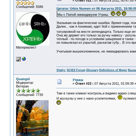
«
Ответ #22 :
07 Августа 2011, 00:47:05 
Сообщений: 5586
Цитата: Urbis Numen от 06 Августа 2011, 16:56:0
Мы с Пипой ликвидируем Утриш.
Указываю на фактические ошибки. Время года, похо
Далее... как я понимаю, идет бой с применением т
татуировкой на месте аппендицита. Только еще ин
Она же держит его только за ручку навесу - рогуль
теплый - по погоде и условиям швыряния в танке -
он повылезал из укрытий, раскатав губу... В это в
Материалист
Учитывая вышеизложенное, не ликвидировать вам 
Vitaliy:
SCIES Forum
Glossary
Definitions of Magic
Высш
Quangel
Утриш
Модератор
«
Ответ #23 :
07 Августа 2011, 01:09:39 
Ветеран
Там в танке климат-контроль,и видимо жарко сли
Сообщений: 7735
И мускулы у нее с нано-усилителями,
пулемет