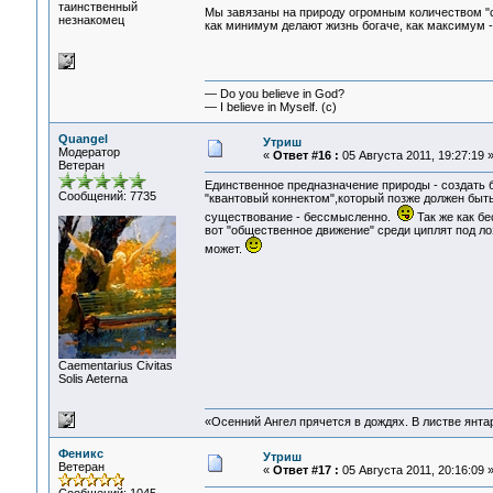
таинственный
Мы завязаны на природу огромным количеством "с
незнакомец
как минимум делают жизнь богаче, как максимум 
— Do you believe in God?
— I believe in Myself. (c)
Quangel
Утриш
Модератор
«
Ответ #16 :
05 Августа 2011, 19:27:19 
Ветеран
Единственное предназначение природы - создать б
Сообщений: 7735
"квантовый коннектом",который позже должен быт
существование - бессмысленно.
Так же как б
вот "общественное движение" среди циплят под ло
может.
Сaementarius Civitas
Solis Aeterna
«Осенний Ангел прячется в дождях. В листве янтарн
Феникс
Утриш
Ветеран
«
Ответ #17 :
05 Августа 2011, 20:16:09 