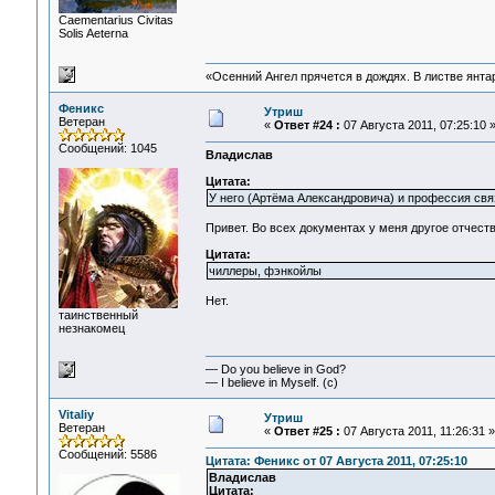
Сaementarius Civitas
Solis Aeterna
«Осенний Ангел прячется в дождях. В листве янтарн
Феникс
Утриш
Ветеран
«
Ответ #24 :
07 Августа 2011, 07:25:10 
Сообщений: 1045
Владислав
Цитата:
У него (Артёма Александровича) и профессия связ
Привет. Во всех документах у меня другое отчество
Цитата:
чиллеры, фэнкойлы
Нет.
таинственный
незнакомец
— Do you believe in God?
— I believe in Myself. (c)
Vitaliy
Утриш
Ветеран
«
Ответ #25 :
07 Августа 2011, 11:26:31 »
Сообщений: 5586
Цитата: Феникс от 07 Августа 2011, 07:25:10
Владислав
Цитата: