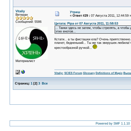
Vitaliy
Утриш
Ветеран
«
Ответ #29 :
07 Августа 2011, 12:44:59 
Сообщений: 5586
Цитата: Pipa от 07 Августа 2011, 11:58:53
... Танки здесь не затем, чтобы стрелять, а что
этих енотов...
Кстати... а ты фисташки ела? Очень приятственно..
плачет, бедненький... Ты же так зверушек любила!
крестообразной ручкой...
Материалист
Vitaliy:
SCIES Forum
Glossary
Definitions of Magic
Высш
Страниц:
1
[
2
]
3
Все
Powered by SMF 1.1.10