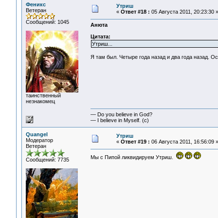
Феникс
Утриш
Ветеран
«
Ответ #18 :
05 Августа 2011, 20:23:30 
Сообщений: 1045
Анюта
Цитата:
Утриш...
Я там был. Четыре года назад и два года назад. О
таинственный
незнакомец
— Do you believe in God?
— I believe in Myself. (c)
Quangel
Утриш
Модератор
«
Ответ #19 :
06 Августа 2011, 16:56:09 
Ветеран
Мы с Пипой ликвидируем Утриш.
Сообщений: 7735