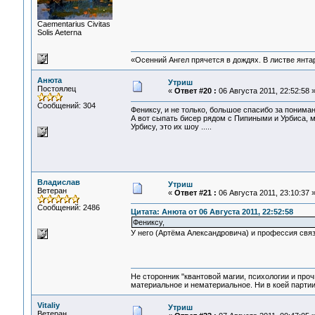
Сaementarius Civitas
Solis Aeterna
«Осенний Ангел прячется в дождях. В листве янтарн
Анюта
Утриш
Постоялец
«
Ответ #20 :
06 Августа 2011, 22:52:58 
Сообщений: 304
Фениксу, и не только, большое спасибо за пониман
А вот сыпать бисер рядом с Пипиными и Урбиса, м
Урбису, это их шоу .....
Владислав
Утриш
Ветеран
«
Ответ #21 :
06 Августа 2011, 23:10:37 
Сообщений: 2486
Цитата: Анюта от 06 Августа 2011, 22:52:58
Фениксу,
У него (Артёма Александровича) и профессия связн
Не сторонник "квантовой магии, психологии и проч
материальное и нематериальное. Ни в коей партии
Vitaliy
Утриш
Ветеран