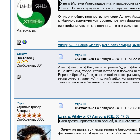
У него (Артёма Александровича) и профессия свя
Привет. Во всех документах у меня другое отчеств
От имени общественности, приносим Артему Аркадь
глубинно-семантическом уровне, поэтому фразеоло
идентифицируемость выполнена... вот и ладушки..
Материалист
Vitaliy:
SCIES Forum
Glossary
Definitions of Magic
Высш
Анюта
Утриш
Постоялец
«
Ответ #26 :
07 Августа 2011, 11:51:33 »
Сообщений: 304
А вот Урбис, он Ур
бес
, да и то громко будет, Урбес
И на што Вам, Урбес, стоки металла и прочева ас
Берите чёрный куб ли, шар ли небольшого размеру
(если он есть, конечно) - полный кайф, исполнение
Токи кишка тонка бесячая шото понимать и создав
Pipa
Утриш
Администратор
«
Ответ #27 :
07 Августа 2011, 11:58:53 »
Ветеран
Цитата: Vitaliy от 07 Августа 2011, 00:47:05
Сообщений: 3660
Боец должен прятаться за броней, а не щеголять 
Зачем же прятаться, если зеленые безоружны? Та
фисташковый лес. А пулеметы - чтобы отстреливат