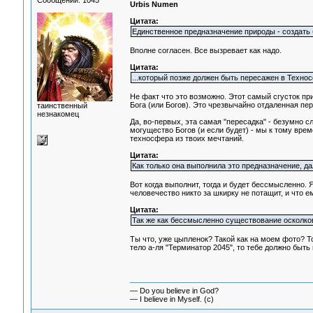
Сообщений: 1045
Urbis Numen
Цитата:
Единственное предназначение природы - создать б
Вполне согласен. Все вызревает как надо.
Цитата:
...который позже должен быть пересажен в Технос
Не факт что это возможно. Этот самый сгусток пр
Бога (или Богов). Это чрезвычайно отдаленная перс
таинственный
незнакомец
Да, во-первых, эта самая "пересадка" - безумно сл
могущество Богов (и если будет) - мы к тому вре
техносфера из твоих мечтаний.
Цитата:
Как только она выполнила это предназначение, д
Вот когда выполнит, тогда и будет бессмысленно. 
человечество никто за шкирку не потащит, и что е
Цитата:
Так же как бессмысленно существование осколко
Ты что, уже цыпленок? Такой как на моем фото? 
тело а-ля "Терминатор 2045", то тебе должно быть
— Do you believe in God?
— I believe in Myself. (c)