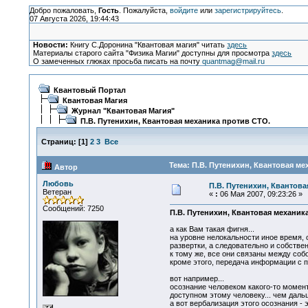
Добро пожаловать,
Гость
. Пожалуйста,
войдите
или
зарегистрируйтесь
.
07 Августа 2026, 19:44:43
Новости:
Книгу С.Доронина "Квантовая магия" читать
здесь
Материалы старого сайта "Физика Магии" доступны для просмотра
здесь
О замеченных глюках просьба писать на почту
quantmag@mail.ru
Квантовый Портал
Квантовая Магия
Журнал "Квантовая Магия"
П.В. Путенихин, Квантовая механика против СТО.
Страниц:
[
1
]
2
3
Все
Тема: П.В. Путенихин, Квантовая ме
Автор
Любовь
П.В. Путенихин, Квантова
Ветеран
«
:
06 Мая 2007, 09:23:26 »
Сообщений: 7250
П.В. Путенихин, Квантовая механика 
а как Вам такая фигня...
на уровне нелокальности иное время, о
развертки, а следовательно и собстве
к тому же, все они связаны между собо
кроме этого, передача информации с п
вот например...
осознание человеком какого-то момент
доступном этому человеку... чем даль
а вот вербализация этого осознания - 