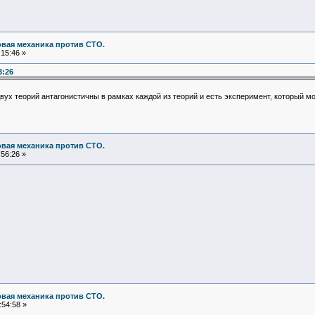
овая механика против СТО.
15:46 »
3:26
вух теорий антагонистичны в рамках каждой из теорий и есть эксперимент, который мо
овая механика против СТО.
56:26 »
овая механика против СТО.
:54:58 »