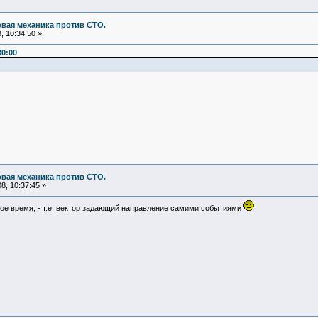
овая механика против СТО.
 10:34:50 »
30:00
овая механика против СТО.
8, 10:37:45 »
ное время, - т.е. вектор задающий направление самими событиями