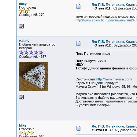
неку
Re: П.В. Путенихин, Квант
Постоялец
«
Ответ #11 :
02 Декабря 2008
Сообщений: 270
тоже интересный подход к дискретност
http://www.scientific.ru/journal/news/n24
valeriy
Re: П.В. Путенихин, Квант
Глобальный модератор
«
Ответ #12 :
02 Декабря 200
Ветеран
Петр Путенихин пишет:
Сообщений: 4167
Петр В.Путенихин
ИЩУ:
1.Софт для создания файлов в форма
Смотри сайт
http://www.mayura.com/
Здесь ты найдешь продукт
Mayura Draw 4.3 for Windows 95, 98, Me,
Mayura.exe позволяет рисоват то, что
Записывает в файл с расширением .m
Достаточно затем переименоват расши
С уважением Валерий
Mike
Re: П.В. Путенихин, Квант
Старожил
«
Ответ #13 :
02 Декабря 200
Сообщений: 518