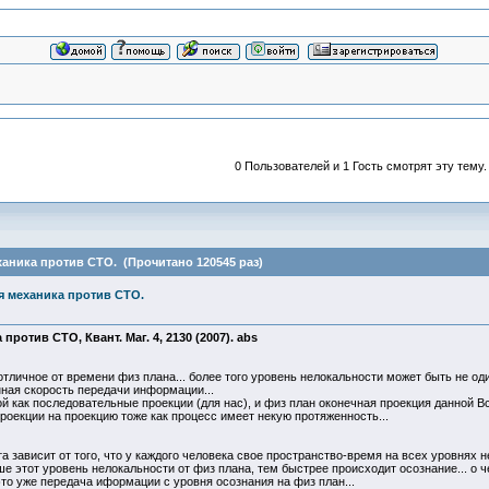
0 Пользователей и 1 Гость смотрят эту тему.
ханика против СТО. (Прочитано 120545 раз)
я механика против СТО.
против СТО, Квант. Маг. 4, 2130 (2007). abs
тличное от времени физ плана... более того уровень нелокальности может быть не оди
нная скорость передачи информации...
й как последовательные проекции (для нас), и физ план оконечная проекция данной Вс
роекции на проекцию тоже как процесс имеет некую протяженность...
а зависит от того, что у каждого человека свое пространство-время на всех уровнях 
ше этот уровень нелокальности от физ плана, тем быстрее происходит осознание... о ч
это уже передача иформации с уровня осознания на физ план...