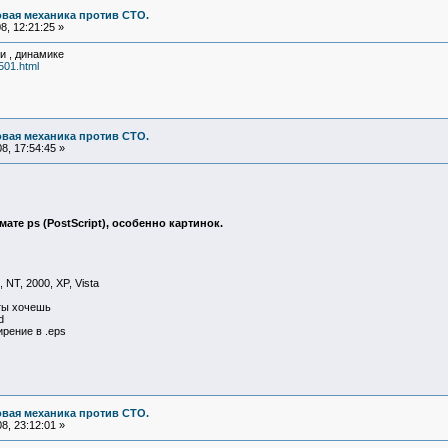
овая механика против СТО.
, 12:21:25 »
и , динамике
0501.html
овая механика против СТО.
8, 17:54:45 »
те ps (PostScript), особенно картинок.
 NT, 2000, XP, Vista
 ты хочешь
d
рение в .eps
овая механика против СТО.
8, 23:12:01 »