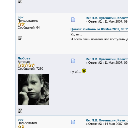
ppv
Re: П.В. Путенихин, Квант
Пользователь
«
Ответ #1 :
11 Мая 2007, 09:
Сообщений: 64
Цитата: Любовь от 06 Мая 2007, 09:2
Ух, ты...
Я всего лишь показал, что постулаты д
Любовь
Re: П.В. Путенихин, Квант
Ветеран
«
Ответ #2 :
11 Мая 2007, 09:
Сообщений: 7250
ну и?...
ppv
Re: П.В. Путенихин, Квант
Пользователь
«
Ответ #3 :
14 Мая 2007, 09