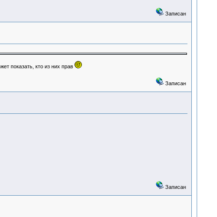
Записан
жет показать, кто из них прав
Записан
Записан