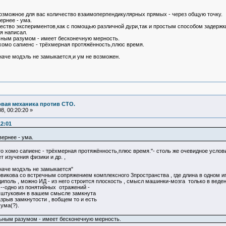
зможное для вас количество взаимоперпендикулярных прямых - через общую точку.
ернее - ума.
ство экспериментов,как с помощью различной дури,так и простым способом задержки
 я написал.
ьным разумом - имеет бесконечную мерность.
хомо сапиенс - трёхмерная протяжённость,плюс время.
иначе модэль не замыкается,и ум не возможен.
овая механика против СТО.
8, 00:20:20 »
12:01
ернее - ума.
о хомо сапиенс - трёхмерная протяжённость,плюс время."- столь же очевидное услови
т изучения физики и др. ,
иначе модэль не замыкается"
овикова со встречным сопряжением комплексного 3пространства , где длина в одном иг
диполь , можно ИД - из него строится плоскость , смысл машинки-мозга только в веден
 --одно из понятийных отражений -
их штуковин в вашем смысле замкнута
азрыв замкнутости , вобщем то и есть
 ума(?).
ьным разумом - имеет бесконечную мерность.