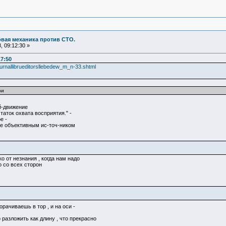
овая механика против СТО.
 09:12:30 »
17:50
zhurnallibrueditorsllebedew_m_n-33.shtml
ри
ой-движение
аток охвата восприятия." -
е -
не объективным ис-точ-ником
 от незнания , когда нам надо
о со всех сторон
рачиваешь в тор , и на оси -
разложить как длину , что прекрасно