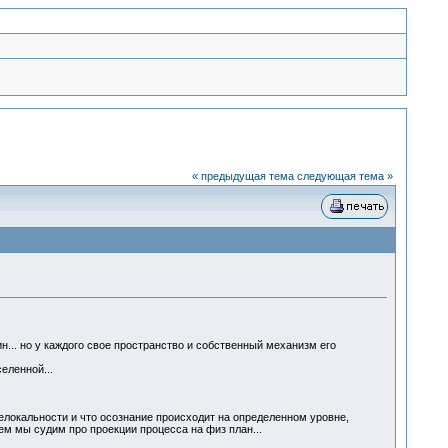
« предыдущая тема
следующая тема »
н... но у каждого свое пространство и собственный механизм его
еленной...
нелокальности и что осознание происходит на определенном уровне,
ем мы судим про проекции процесса на физ план...