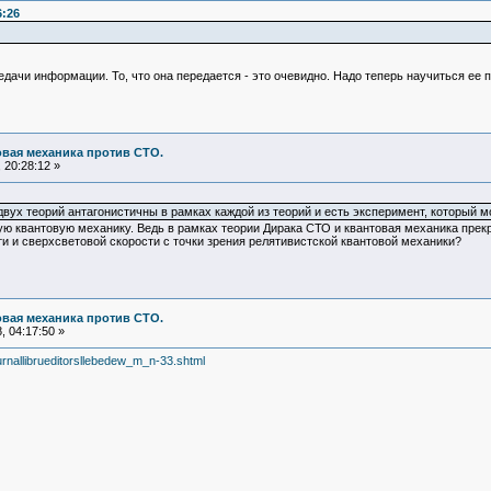
6:26
дачи информации. То, что она передается - это очевидно. Надо теперь научиться ее 
овая механика против СТО.
 20:28:12 »
двух теорий антагонистичны в рамках каждой из теорий и есть эксперимент, который мо
ю квантовую механику. Ведь в рамках теории Дирака СТО и квантовая механика прекр
и и сверхсветовой скорости с точки зрения релятивистской квантовой механики?
овая механика против СТО.
 04:17:50 »
hurnallibrueditorsllebedew_m_n-33.shtml