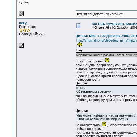
чужих.
Нельзя придумать то,чего нет.
неку
Re: П.В. Путенихин, Квант
Постоялец
«
Ответ #6 :
02 Декабря 2008,
Сообщений: 270
Цитата: Mike от 02 Декабря 2008, 04:
http://zhurnal.lib.ru/l/lebedew_m_n/http
Код:
мерность нашего разума - всего лишь т
в лучшем случае
обычно -два, добро-зло , да- нет , пок
и здесь "функция,восполняющая недост
вовсе не время , но длина , -измеренно
и длина и далее время являются впол
непрерывности
Цитата:
о т.н.
объективном времени
так называемым оно может быть только
обойти , к примеру дом и осмотреть ег
Цитата:
Что может избавить нас от времени ?
Только бесконечная мерность:)
не обязательно
, 3пространство сво
пойманное время .
постфактум можно его антропоморфно 
ваш вовочка пытается сделать