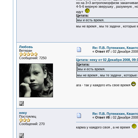
но на 3+3 антропоморфизм заканчивае
4-5-6 мерную зверушку , разумную , н
идут
Цитата:
мы и есть время.
мы не время , мы те задачи , которы
Любовь
Re: П.В. Путенихин, Квант
Ветеран
«
Ответ #7 :
02 Декабря 2008,
Сообщений: 7250
Цитата: неку от 02 Декабря 2008, 09:
Цитата:
мы и есть время.
мы не время , мы те задачи , котор
ага - так у каждого ить свое время
неку
Re: П.В. Путенихин, Квант
Постоялец
«
Ответ #8 :
02 Декабря 2008,
Сообщений: 270
карма у каждого своя , а не время