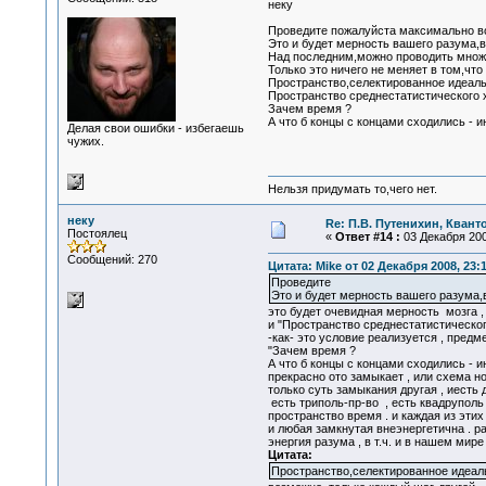
неку
Проведите пожалуйста максимально во
Это и будет мерность вашего разума,в
Над последним,можно проводить множе
Только это ничего не меняет в том,что
Пространство,селектированное идеал
Пространство среднестатистического 
Зачем время ?
А что б концы с концами сходились - 
Делая свои ошибки - избегаешь
чужих.
Нельзя придумать то,чего нет.
неку
Re: П.В. Путенихин, Квант
Постоялец
«
Ответ #14 :
03 Декабря 200
Сообщений: 270
Цитата: Mike от 02 Декабря 2008, 23:
Проведите
Это и будет мерность вашего разума,в
это будет очевидная мерность мозга ,
и "Пространство среднестатистическог
-как- это условие реализуется , предме
"Зачем время ?
А что б концы с концами сходились - 
прекрасно ото замыкает , или схема н
только суть замыкания другая , иесть 
есть триполь-пр-во , есть квадруполь
пространство время . и каждая из эт
и любая замкнутая внеэнергетична . р
энергия разума , в т.ч. и в нашем мире
Цитата:
Пространство,селектированное идеал