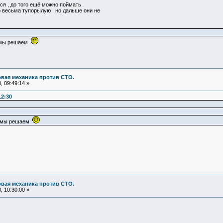
ся , до того ещё можно поймать
о весьма тупорылую , но дальше они не
е мы решаем
овая механика против СТО.
 09:49:14 »
12:30
ые мы решаем
овая механика против СТО.
 10:30:00 »