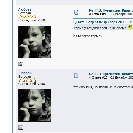
Любовь
Re: П.В. Путенихин, Квант
Ветеран
«
Ответ #9 :
02 Декабря 2008,
Сообщений: 7250
Цитата: неку от 02 Декабря 2008, 10:
карма у каждого своя , а не время
а что такое карма?
Любовь
Re: П.В. Путенихин, Квант
Ветеран
«
Ответ #10 :
02 Декабря 200
Сообщений: 7250
это события, нанизанные на собствен