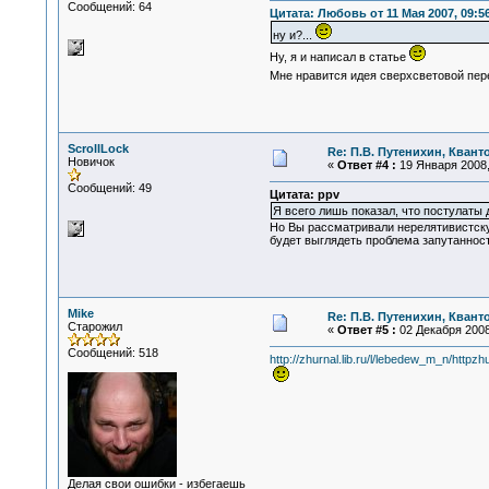
Сообщений: 64
Цитата: Любовь от 11 Мая 2007, 09:5
ну и?...
Ну, я и написал в статье
Мне нравится идея сверхсветовой пере
ScrollLock
Re: П.В. Путенихин, Квант
Новичок
«
Ответ #4 :
19 Января 2008,
Сообщений: 49
Цитата: ppv
Я всего лишь показал, что постулаты 
Но Вы рассматривали нерелятивистску
будет выглядеть проблема запутанност
Mike
Re: П.В. Путенихин, Квант
Старожил
«
Ответ #5 :
02 Декабря 2008,
Сообщений: 518
http://zhurnal.lib.ru/l/lebedew_m_n/httpz
Делая свои ошибки - избегаешь