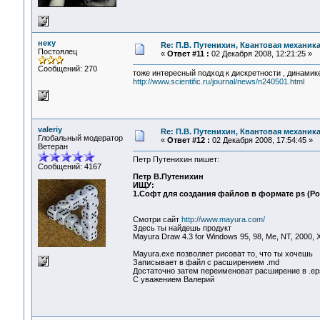
неку
Re: П.В. Путенихин, Квантовая механик
Постоялец
«
Ответ #11 :
02 Декабря 2008, 12:21:25 »
Сообщений: 270
тоже интересный подход к дискретности , динамик
http://www.scientific.ru/journal/news/n240501.html
valeriy
Re: П.В. Путенихин, Квантовая механик
Глобальный модератор
«
Ответ #12 :
02 Декабря 2008, 17:54:45 »
Ветеран
Петр Путенихин пишет:
Сообщений: 4167
Петр В.Путенихин
ИЩУ:
1.Софт для создания файлов в формате ps (Pos
Смотри сайт
http://www.mayura.com/
Здесь ты найдешь продукт
Mayura Draw 4.3 for Windows 95, 98, Me, NT, 2000, X
Mayura.exe позволяет рисоват то, что ты хочешь
Записывает в файл с расширением .md
Достаточно затем переименоват расширение в .ep
С уважением Валерий