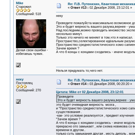
Mike
Re: П.В. Путенихин, Квантовая механик
Старожил
«
Ответ #13 :
02 Декабря 2008, 23:12:01 »
Сообщений: 518
неку
Проведите пожалуйста максимально возможное дл
Это и будет мерность вашего разума,вернее - ума
Над последним,можно проводить множество экспе
несколько минут.
Только это ничего не меняет в том,что я написал.
Пространство,селектированное идеальным разумо
Пространство среднестатистического хомо сапиен
Зачем время ?
Делая свои ошибки -
А что б концы с концами сходились - иначе модэл
избегаешь чужих.
Нельзя придумать то,чего нет.
неку
Re: П.В. Путенихин, Квантовая механик
Постоялец
«
Ответ #14 :
03 Декабря 2008, 00:20:20 »
Сообщений: 270
Цитата: Mike от 02 Декабря 2008, 23:12:01
Проведите
Это и будет мерность вашего разума,вернее - ума
это будет очевидная мерность мозга ,
и "Пространство среднестатистического хомо сапи
существования .
-как- это условие реализуется , предмет изучения 
"Зачем время ?
А что б концы с концами сходились - иначе модэл
прекрасно ото замыкает , или схема новикова со 
времени в другом..
только суть замыкания другая , иесть диполь , мо