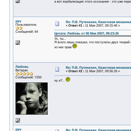
а вот вербализация этого осознания - это уже пер
ppv
Re: П.В. Путенихин, Квантовая механик
Пользователь
«
Ответ #1 :
11 Мая 2007, 09:15:46 »
Сообщений: 64
Цитата: Любовь от 06 Мая 2007, 09:23:26
Ух, ты...
Я всего лишь показал, что постулаты двух теорий 
из них прав
Любовь
Re: П.В. Путенихин, Квантовая механик
Ветеран
«
Ответ #2 :
11 Мая 2007, 09:56:26 »
Сообщений: 7250
ну и?...
ppv
Re: П.В. Путенихин, Квантовая механик