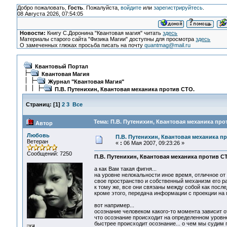
Добро пожаловать,
Гость
. Пожалуйста,
войдите
или
зарегистрируйтесь
.
08 Августа 2026, 07:54:05
Новости:
Книгу С.Доронина "Квантовая магия" читать
здесь
Материалы старого сайта "Физика Магии" доступны для просмотра
здесь
О замеченных глюках просьба писать на почту
quantmag@mail.ru
Квантовый Портал
Квантовая Магия
Журнал "Квантовая Магия"
П.В. Путенихин, Квантовая механика против СТО.
Страниц:
[
1
]
2
3
Все
Тема: П.В. Путенихин, Квантовая механика про
Автор
Любовь
П.В. Путенихин, Квантовая механика п
Ветеран
«
:
06 Мая 2007, 09:23:26 »
Сообщений: 7250
П.В. Путенихин, Квантовая механика против СТО,
а как Вам такая фигня...
на уровне нелокальности иное время, отличное от 
свое пространство и собственный механизм его ра
к тому же, все они связаны между собой как после
кроме этого, передача информации с проекции на 
вот например...
осознание человеком какого-то момента зависит от
что осознание происходит на определенном уровне
быстрее происходит осознание... о чем мы судим п