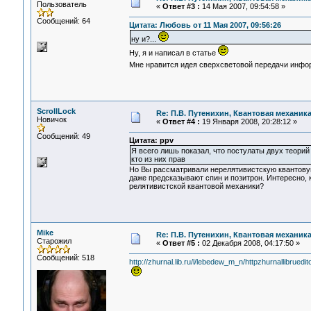
Пользователь
«
Ответ #3 :
14 Мая 2007, 09:54:58 »
Сообщений: 64
Цитата: Любовь от 11 Мая 2007, 09:56:26
ну и?...
Ну, я и написал в статье
Мне нравится идея сверхсветовой передачи информ
ScrollLock
Re: П.В. Путенихин, Квантовая механик
Новичок
«
Ответ #4 :
19 Января 2008, 20:28:12 »
Сообщений: 49
Цитата: ppv
Я всего лишь показал, что постулаты двух теорий
кто из них прав
Но Вы рассматривали нерелятивистскую квантовую
даже предсказывают спин и позитрон. Интересно, 
релятивистской квантовой механики?
Mike
Re: П.В. Путенихин, Квантовая механик
Старожил
«
Ответ #5 :
02 Декабря 2008, 04:17:50 »
Сообщений: 518
http://zhurnal.lib.ru/l/lebedew_m_n/httpzhurnallibrued