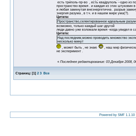
есть триполь-пр-во , есть квадруполь --одно из 
пространство время . и каждая из этих штуковин
и любая замкнутая внеэнергетична . разрыв замкну
энергия разума , в т.ч. и в нашем мире ума(?).
Цитата:
Пространство,селектированное идеальным разумо
возможно, только каждый шаг-другой
люди давно уже взломали время -когда увидел в с
Цитата:
Над последним,можно проводить множество экспе
несколько минут
, может быть , не знаю
, наш мир физически
не эксперимент .
«
Последнее редактирование: 03 Декабря 2008, 00
Страниц:
[
1
]
2
3
Все
Powered by SMF 1.1.10