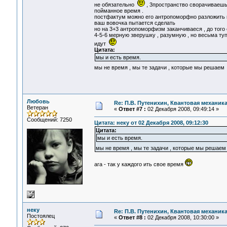
не обязательно
, 3пространство сворачиваешь в
пойманное время .
постфактум можно его антропоморфно разложить к
ваш вовочка пытается сделать
но на 3+3 антропоморфизм заканчиваеся , до тог
4-5-6 мерную зверушку , разумную , но весьма ту
идут
Цитата:
мы и есть время.
мы не время , мы те задачи , которые мы решае
Любовь
Re: П.В. Путенихин, Квантовая механик
Ветеран
«
Ответ #7 :
02 Декабря 2008, 09:49:14 »
Сообщений: 7250
Цитата: неку от 02 Декабря 2008, 09:12:30
Цитата:
мы и есть время.
мы не время , мы те задачи , которые мы решае
ага - так у каждого ить свое время
неку
Re: П.В. Путенихин, Квантовая механик
Постоялец
«
Ответ #8 :
02 Декабря 2008, 10:30:00 »