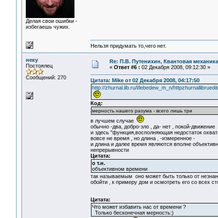
Делая свои ошибки -
избегаешь чужих.
Нельзя придумать то,чего нет.
неку
Re: П.В. Путенихин, Квантовая механик
Постоялец
«
Ответ #6 :
02 Декабря 2008, 09:12:30 »
Сообщений: 270
Цитата: Mike от 02 Декабря 2008, 04:17:50
http://zhurnal.lib.ru/l/lebedew_m_n/httpzhurnallibrue
Код:
мерность нашего разума - всего лишь три
в лучшем случае
обычно -два, добро-зло , да- нет , покой-движение
и здесь "функция,восполняющая недостаток охвата
вовсе не время , но длина , -измеренное -
и длина и далее время являются вполне объектив
непрерывности
Цитата:
о т.н.
объективном времени
так называемым оно может быть только от незнани
обойти , к примеру дом и осмотреть его со всех с
Цитата:
Что может избавить нас от времени ?
Только бесконечная мерность:)