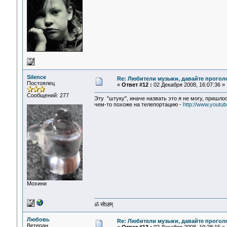
Silence
Re: Любители музыки, давайте прогол
Постоялец
«
Ответ #12 :
02 Декабря 2008, 16:07:36 »
Сообщений: 277
Эту "штуку", иначе назвать это я не могу, пришло
чем-то похоже на телепортацию -
http://www.youtu
Мохини
ॐ सोऽहम्
Любовь
Re: Любители музыки, давайте прогол
Ветеран