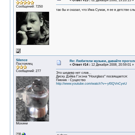
«
Ответ #13 :
02 Декабря 2008, 19:28:15 »
Сообщений: 7250
так бы и сказал, что Има Сумак, я ее в детстве с
Silence
Re: Любители музыки, давайте прогол
Постоялец
«
Ответ #14 :
12 Декабря 2008, 20:59:01 »
Сообщений: 277
Это шедевр нет слов...
Диску Дэйва Гэхэна "Hourglass" посвящается:
Пикник - Существо
http://www.youtube.com/watch?v=-yf0QVnCyeU
Мохини