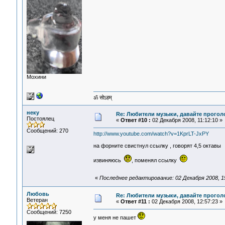
Мохини
ॐ सोऽहम्
неку
Re: Любители музыки, давайте прогол
Постоялец
«
Ответ #10 :
02 Декабря 2008, 11:12:10 »
Сообщений: 270
http://www.youtube.com/watch?v=1KprLT-JxPY
на форните свистнул ссылку , говорят 4,5 октавы
извиняюсь
, поменял ссылку
«
Последнее редактирование: 02 Декабря 2008, 15
Любовь
Re: Любители музыки, давайте прогол
Ветеран
«
Ответ #11 :
02 Декабря 2008, 12:57:23 »
Сообщений: 7250
у меня не пашет