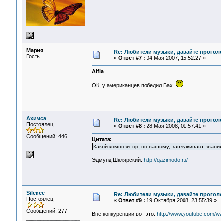
Мария
Re: Любители музыки, давайте прогол
Гость
«
Ответ #7 :
04 Мая 2007, 15:52:27 »
Alfia
ОК, у американцев победил Бах
Ахимса
Re: Любители музыки, давайте прогол
Постоялец
«
Ответ #8 :
28 Мая 2008, 01:57:41 »
Сообщений: 446
Цитата:
Какой композитор, по-вашему, заслуживает зван
Эдмунд Шклярский.
http://qazimodo.ru/
Silence
Re: Любители музыки, давайте прогол
Постоялец
«
Ответ #9 :
19 Октября 2008, 23:55:39 »
Сообщений: 277
Вне конкуренции вот это:
http://www.youtube.com/