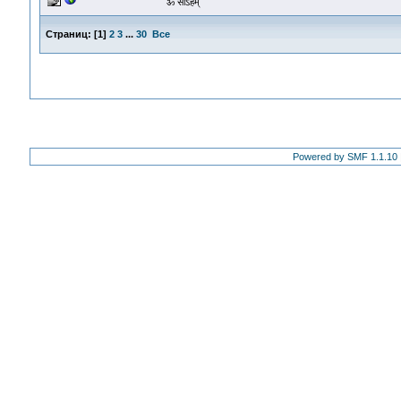
ॐ सोऽहम्
Страниц:
[
1
]
2
3
...
30
Все
Powered by SMF 1.1.10