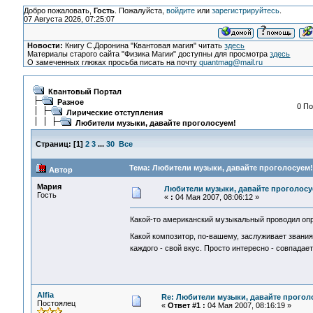
Добро пожаловать,
Гость
. Пожалуйста,
войдите
или
зарегистрируйтесь
.
07 Августа 2026, 07:25:07
Новости:
Книгу С.Доронина "Квантовая магия" читать
здесь
Материалы старого сайта "Физика Магии" доступны для просмотра
здесь
О замеченных глюках просьба писать на почту
quantmag@mail.ru
Квантовый Портал
Разное
0 По
Лирические отступления
Любители музыки, давайте проголосуем!
Страниц:
[
1
]
2
3
...
30
Все
Тема: Любители музыки, давайте проголосуем!
Автор
Мария
Любители музыки, давайте проголосу
Гость
«
:
04 Мая 2007, 08:06:12 »
Какой-то американский музыкальный проводил опр
Какой композитор, по-вашему, заслуживает звани
каждого - свой вкус. Просто интересно - совпад
Alfia
Re: Любители музыки, давайте прогол
Постоялец
«
Ответ #1 :
04 Мая 2007, 08:16:19 »