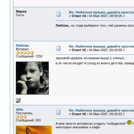
Мария
Re: Любители музыки, давайте прогол
Гость
«
Ответ #4 :
04 Мая 2007, 08:59:05 »
Любовь
, ну тогда выберите того, чей уровень о
Любовь
Re: Любители музыки, давайте прогол
Ветеран
«
Ответ #5 :
04 Мая 2007, 09:10:55 »
Сообщений: 7250
звуковой уровень осознания выше у слепых...
в их число входит и сосед из моего детства, пра
Alfia
Re: Любители музыки, давайте прогол
Постоялец
«
Ответ #6 :
04 Мая 2007, 09:20:53 »
Сообщений: 263
А мне просто интересно угадать "победителя"
Н
некоторых магазинах и кафе.