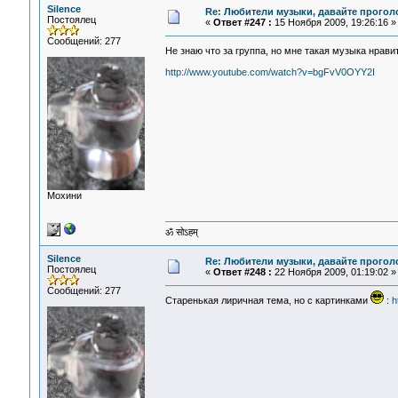
Silence
Re: Любители музыки, давайте прогол
Постоялец
«
Ответ #247 :
15 Ноября 2009, 19:26:16 »
Сообщений: 277
Не знаю что за группа, но мне такая музыка нрав
http://www.youtube.com/watch?v=bgFvV0OYY2I
Мохини
ॐ सोऽहम्
Silence
Re: Любители музыки, давайте прогол
Постоялец
«
Ответ #248 :
22 Ноября 2009, 01:19:02 »
Сообщений: 277
Старенькая лиричная тема, но с картинками
:
h