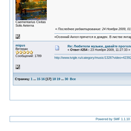
Сaementarius Civitas
Solis Aeterna
«
Последнее редактирование: 24 Ноября 2009, 01
«Осенний Ангел прячется в дождях. В листве янтарн
migus
Re: Любители музыки, давайте прогол
Ветеран
«
Ответ #254 :
23 Ноября 2009, 11:27:33 »
Сообщений: 1789
http://www.tvigle.ru/category/music/1326?video=4239
Страниц:
1
...
15
16
[
17
]
18
19
...
30
Все
Powered by SMF 1.1.10