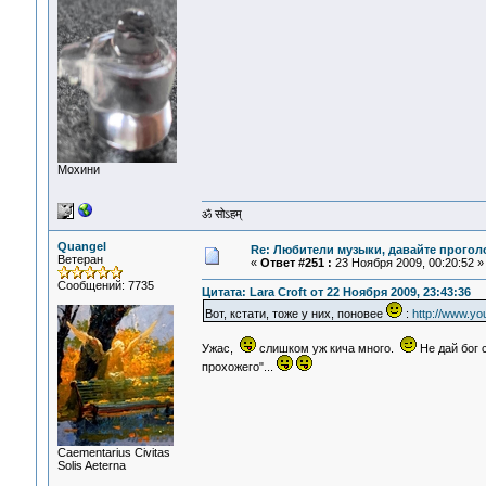
Мохини
ॐ सोऽहम्
Quangel
Re: Любители музыки, давайте прогол
Ветеран
«
Ответ #251 :
23 Ноября 2009, 00:20:52 »
Сообщений: 7735
Цитата: Lara Croft от 22 Ноября 2009, 23:43:36
Вот, кстати, тоже у них, поновее
:
http://www.y
Ужас,
слишком уж кича много.
Не дай бог 
прохожего"...
Сaementarius Civitas
Solis Aeterna