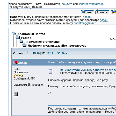
Добро пожаловать,
Гость
. Пожалуйста,
войдите
или
зарегистрируйтесь
.
09 Августа 2026, 18:44:04
Новости:
Книгу С.Доронина "Квантовая магия" читать
здесь
Материалы старого сайта "Физика Магии" доступны для просмотра
здесь
О замеченных глюках просьба писать на почту
quantmag@mail.ru
Квантовый Портал
Разное
0 По
Лирические отступления
Любители музыки, давайте проголосуем!
Страниц:
1
...
15
16
[
17
]
18
19
...
30
Все
Тема: Любители музыки, давайте проголосуем!
Автор
bald
Re: Любители музыки, давайте прогол
Постоялец
«
Ответ #240 :
05 Ноября 2009, 00:44:00 »
Сообщений: 454
Спасибо, дорогая! Хорошо, правда, не с.разу.
Одержимый Любовью
Почему-то шлю тебе молодого, счастливого, Юрку
: )
Постоянно сознавать то, чему противишься — Ро
Действуй в соответствии с принципами — Robert 