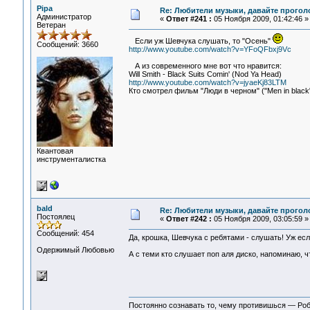
Pipa
Re: Любители музыки, давайте прогол
Администратор
«
Ответ #241 :
05 Ноября 2009, 01:42:46 »
Ветеран
Если уж Шевчука слушать, то "Осень"
Сообщений: 3660
http://www.youtube.com/watch?v=YFoQFbxj9Vc
А из современного мне вот что нравится:
Will Smith - Black Suits Comin' (Nod Ya Head)
http://www.youtube.com/watch?v=jyaeKj83LTM
Кто смотрел фильм "Люди в черном" ("Men in black"
Квантовая
инструменталистка
bald
Re: Любители музыки, давайте прогол
Постоялец
«
Ответ #242 :
05 Ноября 2009, 03:05:59 »
Сообщений: 454
Да, крошка, Шевчука с ребятами - слушать! Уж есл
Одержимый Любовью
А с теми кто слушает поп аля диско, напоминаю, ч
Постоянно сознавать то, чему противишься — Ро