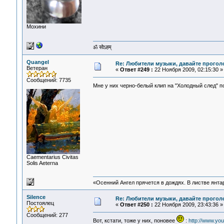
Мохини
ॐ सोऽहम्
Quangel
Re: Любители музыки, давайте прогол
Ветеран
«
Ответ #249 :
22 Ноября 2009, 02:15:30 »
Сообщений: 7735
Мне у них черно-белый клип на "Холодный след" п
Сaementarius Civitas
Solis Aeterna
«Осенний Ангел прячется в дождях. В листве янтарн
Silence
Re: Любители музыки, давайте прогол
Постоялец
«
Ответ #250 :
22 Ноября 2009, 23:43:36 »
Сообщений: 277
Вот, кстати, тоже у них, поновее
:
http://www.y