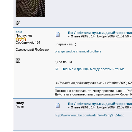
bald
Re: Любители музыки, давайте прогол
Постоялец
«
Ответ #245 :
14 Ноября 2009, 01:51:50 »
Сообщений: 454
..парам - па : )
Одержимый Любовью
orange wedge chemical brothers
: ) па па - м...
БГ - Письма с границы между светом и тенью
«
Последнее редактирование: 14 Ноября 2009, 02:
Постоянно сознавать то, чему противишься — Ро
Действуй в соответствии с принципами — Robert 
Лилу
Re: Любители музыки, давайте прогол
Гость
«
Ответ #246 :
14 Ноября 2009, 12:59:08 »
http://www.youtube.com/watch?v=XsmjG_Z4nLo