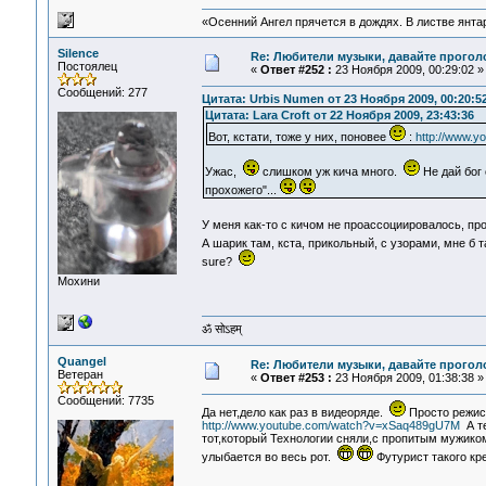
«Осенний Ангел прячется в дождях. В листве янтарн
Silence
Re: Любители музыки, давайте прогол
Постоялец
«
Ответ #252 :
23 Ноября 2009, 00:29:02 »
Сообщений: 277
Цитата: Urbis Numen от 23 Ноября 2009, 00:20:5
Цитата: Lara Croft от 22 Ноября 2009, 23:43:36
Вот, кстати, тоже у них, поновее
:
http://www.
Ужас,
слишком уж кича много.
Не дай бог
прохожего"...
У меня как-то с кичом не проассоциировалось, п
А шарик там, кста, прикольный, с узорами, мне б т
sure?
Мохини
ॐ सोऽहम्
Quangel
Re: Любители музыки, давайте прогол
Ветеран
«
Ответ #253 :
23 Ноября 2009, 01:38:38 »
Сообщений: 7735
Да нет,дело как раз в видеоряде.
Просто режис
http://www.youtube.com/watch?v=xSaq489gU7M
А те
тот,который Технологии сняли,с пропитым мужиком
улыбается во весь рот.
Футурист такого кр