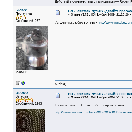
Действуй в соответствии с принципами — Robert 
Silence
Re: Любители музыки, давайте прогол
Постоялец
«
Ответ #243 :
05 Ноября 2009, 21:16:29 »
Сообщений: 277
Из Шевчука люблю вот это -
http://www.youtube.c
Мохини
ॐ सोऽहम्
OEOUO
Re: Любители музыки, давайте прогол
Ветеран
«
Ответ #244 :
09 Ноября 2009, 21:03:14 »
Сообщений: 1283
Траля-ля ляля.... Желаю тебе.... парам па пам...
http://www.moskva.fm/share/4017/20091030/fromtime