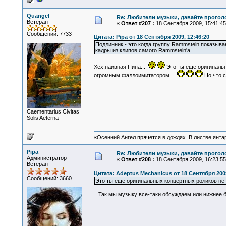
Quangel
Re: Любители музыки, давайте прогол
Ветеран
«
Ответ #207 :
18 Сентября 2009, 15:41:45
Сообщений: 7733
Цитата: Pipa от 18 Сентября 2009, 12:46:20
Подлинник - это когда группу Rammstein показыва
кадры из клипов самого Rammstein'а.
Хех,наивная Пипа...
Это ты еще оригинальн
огромным фаллоимитатором...
Но что с
Сaementarius Civitas
Solis Aeterna
«Осенний Ангел прячется в дождях. В листве янтарн
Pipa
Re: Любители музыки, давайте прогол
Администратор
«
Ответ #208 :
18 Сентября 2009, 16:23:55
Ветеран
Цитата: Adeptus Mechanicus от 18 Сентября 2009
Сообщений: 3660
Это ты еще оригинальных концертных роликов не 
Так мы музыку все-таки обсуждаем или нижнее б