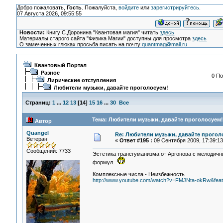
Добро пожаловать,
Гость
. Пожалуйста,
войдите
или
зарегистрируйтесь
.
07 Августа 2026, 09:55:55
Новости:
Книгу С.Доронина "Квантовая магия" читать
здесь
Материалы старого сайта "Физика Магии" доступны для просмотра
здесь
О замеченных глюках просьба писать на почту
quantmag@mail.ru
Квантовый Портал
Разное
0 По
Лирические отступления
Любители музыки, давайте проголосуем!
Страниц:
1
...
12
13
[
14
]
15
16
...
30
Все
Тема: Любители музыки, давайте проголосуем!
Автор
Quangel
Re: Любители музыки, давайте прогол
Ветеран
«
Ответ #195 :
09 Сентября 2009, 17:39:13
Сообщений: 7733
Эстетика трансгуманизма от Аргонова с мелодичн
формул.
Комплексные числа - Неизбежность
http://www.youtube.com/watch?v=FMJNta-okRw&featu