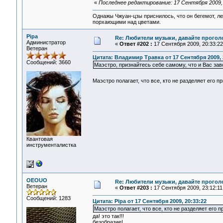
«
Последнее редактирование: 17 Сентября 2009,
Однажы Чжуан-цзы приснилось, что он бегемот, л
порхающими над цветами.
Pipa
Re: Любители музыки, давайте прогол
Администратор
«
Ответ #202 :
17 Сентября 2009, 20:33:22
Ветеран
Цитата: Владимир Травка от 17 Сентября 2009, 
Сообщений: 3660
Маэстро, признайтесь себе самому, что и Вас за
Маэстро полагает, что все, кто не разделяет его 
Квантовая
инструменталистка
OEOUO
Re: Любители музыки, давайте прогол
Ветеран
«
Ответ #203 :
17 Сентября 2009, 23:12:11
Сообщений: 1283
Цитата: Pipa от 17 Сентября 2009, 20:33:22
Маэстро полагает, что все, кто не разделяет его
да! это так!!!
безобразие!