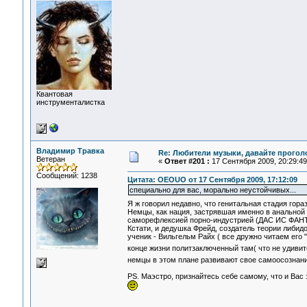
Квантовая
инструменталистка
Владимир Травка
Re: Любители музыки, давайте прогол
Ветеран
«
Ответ #201 :
17 Сентября 2009, 20:29:49
Сообщений: 1238
Цитата: OEOUO от 17 Сентября 2009, 17:12:09
специально для вас, морально неустойчивых...
Я ж говорил недавно, что генитальная стадия гора
Немцы, как нация, застрявшая именно в анальной 
саморефлексией порно-индустрией (ДАС ИС ФА
Кстати, и дедушка Фрейд, создатель теории либид
ученик - Вильгельм Райх ( все дружно читаем его
конце жизни политзаключенный там( что не удивит
немцы в этом плане развивают свое самоосознан
PS. Маэстро, признайтесь себе самому, что и Ва