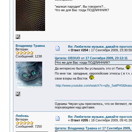
"жалкая пародия", Вы говорите?...
Что же для Вас тогда ПОДЛИННИК?
Владимир Травка
Re: Любители музыки, давайте прогол
Ветеран
«
Ответ #204 :
17 Сентября 2009, 23:30:55
Сообщений: 1238
Цитата: OEOUO от 17 Сентября 2009, 23:12:11
Что же для Вас тогда ПОДЛИННИК?
Да интересно было бы услышать это от Пипы.
По мне так западные, европейские этносы ( в т.ч.
свои взоры на Восток
:
http://www.youtube.com/watch?v=q9y_5atiPH0&featu
Однажы Чжуан-цзы приснилось, что он бегемот, л
порхающими над цветами.
Любовь
Re: Любители музыки, давайте прогол
Ветеран
«
Ответ #205 :
18 Сентября 2009, 09:41:26
Сообщений: 7250
Цитата: Владимир Травка от 17 Сентября 2009, 