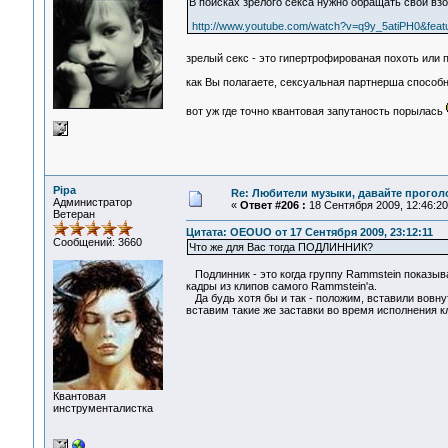
В поисках зрелого секса нужно обращать свои взо
http://www.youtube.com/watch?v=q9y_5atiPH0&feat
зрелый секс - это гипертрофированая похоть или
как Вы полагаете, сексуальная партнерша способн
вот уж где точно квантовая запутаность порылась
Pipa
Re: Любители музыки, давайте прогол
Администратор
«
Ответ #206 :
18 Сентября 2009, 12:46:20
Ветеран
Цитата: OEOUO от 17 Сентября 2009, 23:12:11
Сообщений: 3660
Что же для Вас тогда ПОДЛИННИК?
Подлинник - это когда группу Rammstein показыва
кадры из клипов самого Rammstein'а.
Да будь хотя бы и так - положим, вставили вовну
вставим такие же заставки во время исполнения к
Квантовая
инструменталистка