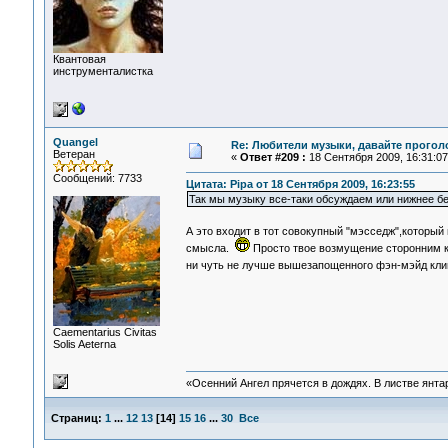
Квантовая
инструменталистка
Quangel
Re: Любители музыки, давайте прогол
Ветеран
«
Ответ #209 :
18 Сентября 2009, 16:31:07
Сообщений: 7733
Цитата: Pipa от 18 Сентября 2009, 16:23:55
Так мы музыку все-таки обсуждаем или нижнее б
А это входит в тот совокупный "мэсседж",который
смысла.
Просто твое возмущение сторонним 
ни чуть не лучше вышезапощенного фэн-мэйд кл
Сaementarius Civitas
Solis Aeterna
«Осенний Ангел прячется в дождях. В листве янтарн
Страниц:
1
...
12
13
[
14
]
15
16
...
30
Все