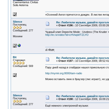
Сaementarius Civitas
Solis Aeterna
«Осенний Ангел прячется в дождях. В листве янтарн
Silence
Re: Любители музыки, давайте прогол
Постоялец
«
Ответ #196 :
10 Сентября 2009, 03:00:26
Сообщений: 277
Чудный клип Depeche Mode - Useless (The Kruder +
http://irc.lv/video?id=cHVwpkfTZLYO
Мохини
ॐ सोऽहम्
Bit
Re: Любители музыки, давайте прогол
Старожил
«
Ответ #197 :
10 Сентября 2009, 08:52:41
Сообщений: 569
Пару дней назад в спайдере нашел прикольную ст
http://mymir.org:8000/tam-radio
Можно вставить линк в браузер (лис играет), но уд
Silence
Re: Любители музыки, давайте прогол
Постоялец
«
Ответ #198 :
12 Сентября 2009, 16:09:21
Сообщений: 277
Ещё немного электронной музыки: