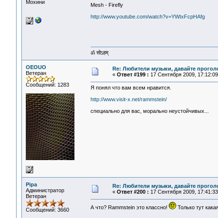
Мохини
Mesh - Firefly
http://www.youtube.com/watch?v=YWtxFcpHAfg
ॐ सोऽहम्
OEOUO
Re: Любители музыки, давайте прогол
Ветеран
«
Ответ #199 :
17 Сентября 2009, 17:12:09
Сообщений: 1283
Я понял что вам всем нравится.
http://www.visit-x.net/rammstein/
специально для вас, морально неустойчивых...
Pipa
Re: Любители музыки, давайте прогол
Администратор
«
Ответ #200 :
17 Сентября 2009, 17:41:33
Ветеран
А что? Rammstein это классно!
Только тут какая
Сообщений: 3660