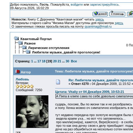
Добро пожаловать,
Гость
. Пожалуйста,
войдите
или
зарегистрируйтесь
.
09 Августа 2026, 16:02:29
Новости:
Книгу С.Доронина "Квантовая магия" читать
здесь
Материалы старого сайта "Физика Магии" доступны для просмотра
здесь
О замеченных глюках просьба писать на почту
quantmag@mail.ru
Квантовый Портал
Разное
0 По
Лирические отступления
Любители музыки, давайте проголосуем!
Страниц:
1
...
17
18
[
19
]
20
21
...
30
Все
Тема: Любители музыки, давайте проголосуем!
Автор
Любовь
Re: Любители музыки, давайте прогол
Ветеран
«
Ответ #270 :
04 Декабря 2009, 11:15:52 
Сообщений: 7250
Цитата: Vitaliy от 04 Декабря 2009, 10:53:21
А Пипа в клипе сама по себе довольно симпатичная
сударь, похоже, Вы по жизни так и не разобрались 
и попу Хенка можно оч симпатично изобразить в вид
тут недавно передача про золотую молодеж была п
видела краем уха... но вот что запомнилось...
про милли(онера), кажется, Вере(йского) - в скоб
про то как она дочку свою к делу приобщает: пода
доче на раз обшибиться на несколько сотен милли
заниматься - это алмазами...