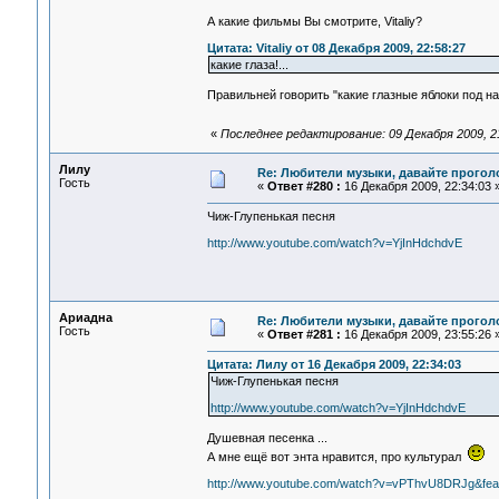
А какие фильмы Вы смотрите, Vitaliy?
Цитата: Vitaliy от 08 Декабря 2009, 22:58:27
какие глаза!...
Правильней говорить "какие глазные яблоки под н
«
Последнее редактирование: 09 Декабря 2009, 2
Лилу
Re: Любители музыки, давайте прогол
Гость
«
Ответ #280 :
16 Декабря 2009, 22:34:03 
Чиж-Глупенькая песня
http://www.youtube.com/watch?v=YjInHdchdvE
Ариадна
Re: Любители музыки, давайте прогол
Гость
«
Ответ #281 :
16 Декабря 2009, 23:55:26 
Цитата: Лилу от 16 Декабря 2009, 22:34:03
Чиж-Глупенькая песня
http://www.youtube.com/watch?v=YjInHdchdvE
Душевная песенка ...
А мне ещё вот энта нравится, про культурал
http://www.youtube.com/watch?v=vPThvU8DRJg&feat