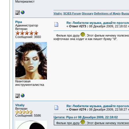
Материалист
Vitaliy:
SCIES Forum
Glossary
Definitions of Magic
Высш
Pipa
Re: Любители музыки, давайте прогол
Администратор
«
Ответ #273 :
08 Декабря 2009, 22:18:02 
Ветеран
Фильм про дуру
. Этот фильм ничему полезно
Сообщений: 3660
кофточках она ходит и как пишет букву "d".
Квантовая
инструменталистка
Vitaliy
Re: Любители музыки, давайте прогол
Ветеран
«
Ответ #274 :
08 Декабря 2009, 22:58:27 
Сообщений: 5586
Цитата: Pipa от 08 Декабря 2009, 22:18:02
Фильм про дуру
. Этот фильм ничему полезно