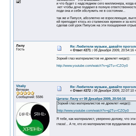
и что будет с надследием сего миллионера, когда 
нет чтобы доче подарил в полную ответственность 
поди она и себя обслужить не в состоянии...
так же и Пипуся, абсолютно не взрослеющая, выгл
ей преподает ктось из сталинских времен и за ко
сделав сей урок Пипусик на эти поощерения отрывае
Лилу
Re: Любители музыки, давайте прогол
Гость
«
Ответ #271 :
08 Декабря 2009, 20:54:16 
Зоркий глаз материалистов не дремлет нигде)):
http://www.youtube.com/watch?v=g2Tu-rCZOy0
Vitaliy
Re: Любители музыки, давайте прогол
Ветеран
«
Ответ #272 :
08 Декабря 2009, 22:07:10 
Сообщений: 5586
Цитата: Лилу от 08 Декабря 2009, 20:54:16
Зоркий глаз материалистов не дремлет нигде)):
http://www.youtube.com/watch?v=g2Tu-rCZOy0
Я тебе, как материалист, уверенно доложу, что э
глаза!... А те, кто из материалистов вурдалаков в