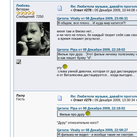
Любовь
Re: Любители музыки, давайте прогол
Ветеран
«
Ответ #278 :
09 Декабря 2009, 10:44:08 
Сообщений: 7250
Цитата: Vitaliy от 08 Декабря 2009, 23:06:31
В общем, все плохо... И куда мир катится?!
меня там и близко нет...
и ни чего не плохо, бо каждый творит себя сам с
а время покажет результат...
Цитата: Pipa от 08 Декабря 2009, 22:18:02
Фильм про дуру . Этот фильм ничему полезному н
и как пишет букву "d".
угу
слова умной девочки, которая от дур дистанцирует
и от Виталюсика дистацируется... когда выгодно...
Лилу
Re: Любители музыки, давайте прогол
Гость
«
Ответ #279 :
09 Декабря 2009, 13:30:34 
Цитата: Pipa от 08 Декабря 2009, 22:18:02
Фильм про дуру
.
"Дуру" относительно кого?
Цитата: Vitaliy от 08 Декабря 2009, 22:58:27
Я фильма не видел - и вообще такие не смотрю.