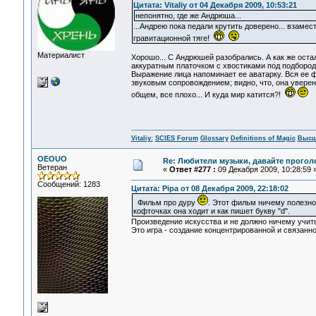
Цитата: Vitaliy от 04 Декабря 2009, 10:53:21
непонятно, где же Андрюша...
...Андрею пока педали крутить доверено... взамес
гравитационной тяге!
Материалист
Хорошо... С Андрюшей разобрались. А как же остал
аккуратным платочком с хвостиками под подбородко
Выражение лица напоминает ее аватарку. Вся ее
звуковым сопровождением; видно, что, она уверена
общем, все плохо... И куда мир катится?!
Vitaliy:
SCIES Forum
Glossary
Definitions of Magic
Высш
OEOUO
Re: Любители музыки, давайте прогол
Ветеран
«
Ответ #277 :
09 Декабря 2009, 10:28:59 
Сообщений: 1283
Цитата: Pipa от 08 Декабря 2009, 22:18:02
Фильм про дуру
. Этот фильм ничему полезно
кофточках она ходит и как пишет букву "d".
Произведение искусства и не должно ничему учить
Это игра - создание концентрированной и связанн