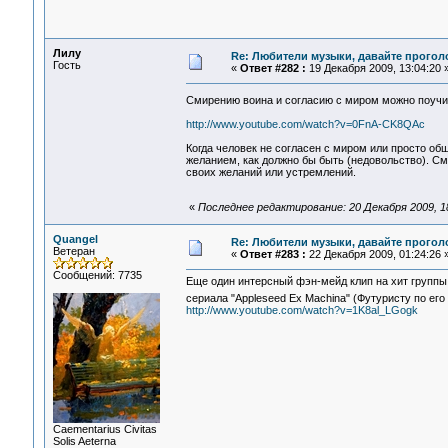
Лилу
Re: Любители музыки, давайте прогол
Гость
«
Ответ #282 :
19 Декабря 2009, 13:04:20 
Смирению воина и согласию с миром можно поучи
http://www.youtube.com/watch?v=0FnA-CK8QAc
Когда человек не согласен с миром или просто об
желанием, как должно бы быть (недовольство). См
своих желаний или устремлений.
«
Последнее редактирование: 20 Декабря 2009, 1
Quangel
Re: Любители музыки, давайте прогол
Ветеран
«
Ответ #283 :
22 Декабря 2009, 01:24:26 
Сообщений: 7735
Еще один интерсный фэн-мейд клип на хит группы
сериала "Appleseed Ex Machina" (Футуристу по е
http://www.youtube.com/watch?v=1K8al_LGogk
Сaementarius Civitas
Solis Aeterna