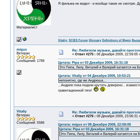
Я фильма не видел - и вообще такие не смотрю. Дум
Материалист
Vitaliy:
SCIES Forum
Glossary
Definitions of Magic
Высш
migus
Re: Любители музыки, давайте прогол
Ветеран
«
Ответ #275 :
08 Декабря 2009, 22:59:05 
Сообщений: 1789
Цитата: Pipa от 03 Декабря 2009, 16:31:18
Это Пипа, Лилу, Виталий и Валерий катаются на Б
Цитата: Vitaliy от 04 Декабря 2009, 10:53:21
непонятно, где же Андрюша...
...Андрею пока педали крутить доверено... взамест
гравитационной тяге!
Vitaliy
Re: Любители музыки, давайте прогол
Ветеран
«
Ответ #276 :
08 Декабря 2009, 23:06:31 
Сообщений: 5586
Цитата: migus от 08 Декабря 2009, 22:59:05
Цитата: Pipa от 03 Декабря 2009, 16:31:18
Это Пипа, Лилу, Виталий и Валерий катаются на 