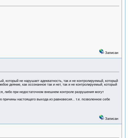
Записан
ый, который не нарушает адекватность, так и не контролируемый, который
бое деяние, как осознанное так и нет, так и не контролируемый, который
тся, либо при недостаточном внешнем контроле разрушения могут
 причины настоящего выхода из равновесия... т.е. позволенное себе
Записан