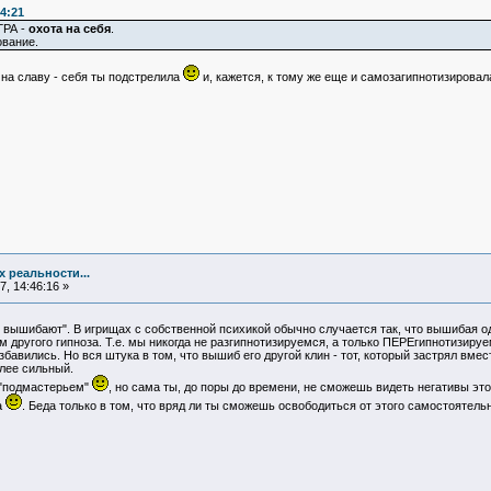
4:21
ГРА -
охота на себя
.
ование.
на славу - себя ты подстрелила
и, кажется, к тому же еще и самозагипнотизировала
х реальности...
, 14:46:16 »
вышибают". В игрищах с собственной психикой обычно случается так, что вышибая од
 другого гипноза. Т.е. мы никогда не разгипнотизируемся, а только ПЕРЕгипнотизируем
збавились. Но вся штука в том, что вышиб его другой клин - тот, который застрял вмес
лее сильный.
 "подмастерьем"
, но сама ты, до поры до времени, не сможешь видеть негативы эт
а
. Беда только в том, что вряд ли ты сможешь освободиться от этого самостоятельн