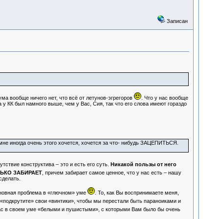
Записан
ума вообще ничего нет, что всё от летунов-эгрегоров
. Что у нас вообще
 у КК был намного выше, чем у Вас, Сия, так что его слова имеют гораздо
я мне иногда очень этого хочется, хочется за что- нибудь ЗАЦЕПИТЬСЯ.
утствие конструктива – это и есть его суть.
Никакой пользы от него
ЬКО ЗАБИРАЕТ
, причем забирает самое ценное, что у нас есть – нашу
сделать.
сновная проблема в «глючном» уме
. То, как Вы воспринимаете меня,
 «подкрутите» свои «винтики», чтобы мы перестали быть параноиками и
 нас в своем уме «белыми и пушистыми», с которыми Вам было бы очень