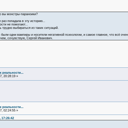
то вы монстры-параноики?
 раз попадала в эту историю...
сти не помогают...
 трудно выбираться из таких ситуаций.
 были одни вампиры и носители негативной психологии, и самое главное, что всё очень 
 чем, сочувствую, Сергей Иванович.
х реальности...
, 20:28:19 »
х реальности...
, 02:24:55 »
 17:26:42