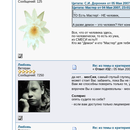
Сообщений: 125
Цитата: С.И. Доронин от 05 Мая 2007,
Цитата: Мастер от 04 Мая 2007, 23:01
...
ТО Есть Мастер! - НЕ человек,
А разве демон – это человек? Нет кон
Все, что от человека здесь,
по-человечески, то есть из ума,
из СМЕСИ есть!!!
Кто же "Демон" и кто "Мастер" для тебя
Любовь
Re: из темы о критерия
Ветеран
«
Ответ #32 :
05 Мая 2007
Сообщений: 7250
да нет...
месСия
, самый глупый глупец
может стоит Вас забанить, пока Вы не 
Вам же способны поверить только те, у 
впрочем Вы и сами подневольны - мех
Солярис
опять судите по себе?
- если вам доступно только лицемерие,
Любовь
Re: из темы о критерия