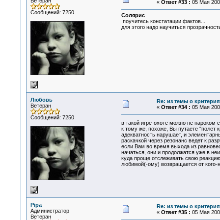
Ветеран
«
Ответ #33 :
05 Мая 2007
Сообщений: 7250
Солярис
поучитесь констатации фактов...
для этого надо научиться прозрачности
Любовь
Re: из темы о критерия
Ветеран
«
Ответ #34 :
05 Мая 2007
Сообщений: 7250
в такой игре-охоте можно не нароком 
к тому же, похоже, Вы путаете "полет
адекватность нарушает, и элементарны
раскачкой через резонанс ведет к разр
если Вам во время выхода из равновес
начаться, они и продолжатся уже в неи
куда проще отслеживать свою реакцию 
любимой(-ому) возвращается от кого-н
Pipa
Re: из темы о критерия
Администратор
«
Ответ #35 :
05 Мая 2007
Ветеран