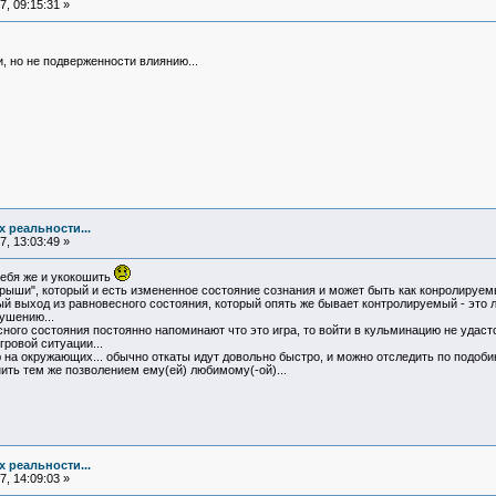
, 09:15:31 »
, но не подверженности влиянию...
х реальности...
, 13:03:49 »
себя же и укокошить
 крыши", который и есть измененное состояние сознания и может быть как конролируем
й выход из равновесного состояния, который опять же бывает контролируемый - это лю
ушению...
ного состояния постоянно напоминают что это игра, то войти в кульминацию не удас
гровой ситуации...
на окружающих... обычно откаты идут довольно быстро, и можно отследить по подобию
ить тем же позволением ему(ей) любимому(-ой)...
х реальности...
, 14:09:03 »