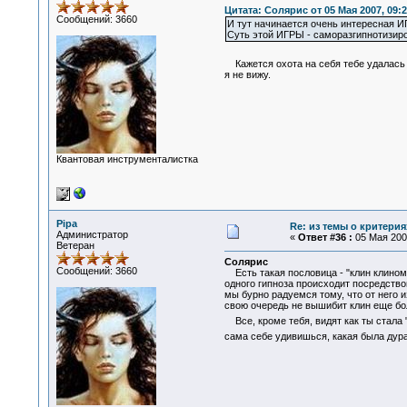
Цитата: Солярис от 05 Мая 2007, 09:2
Сообщений: 3660
И тут начинается очень интересная И
Суть этой ИГРЫ - саморазгипнотизир
Кажется охота на себя тебе удалась 
я не вижу.
Квантовая инструменталистка
Pipa
Re: из темы о критерия
Администратор
«
Ответ #36 :
05 Мая 2007
Ветеран
Солярис
Сообщений: 3660
Есть такая пословица - "клин клином 
одного гипноза происходит посредством
мы бурно радуемся тому, что от него и
свою очередь не вышибит клин еще бо
Все, кроме тебя, видят как ты стала
сама себе удивишься, какая была дур