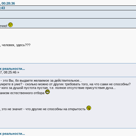
 00:28:36
:43
ечно!
, человек, здесь???
х реальности...
, 08:25:46 »
 - это Вы, бо выдаете желаемое за действительное...
умрете в уме? - сколько можно от других требовать того, на что сами не способны?
кого за душой пустота пустая, т.е. полное отсутствие присутствия духа...
анизм естественного отбора
 это не значит - что другие не способны на открытость
х реальности...