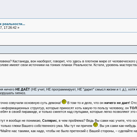
х реальности...
, 17:26:42 »
ловека? Кастанеда, вон наоборот, говорит, что здесь в плотном мире от человеческого 
олове имеют свои источники на тонких планах Реальности. Кстати, уровень мастерства
ия ничего
НЕ ДАЁТ
(НЕ учит, НЕ программирует, НЕ "дарит" смысл жизни и т. д.), хот
азрушать гипноз.
точно озвучили основную суть демона!
В том-то и дело, что он
ничего не дает
! Отс
о-информационных структур, которые приносят хоть какую-то пользу человеку, он
ТОЛ
ебя» в своей пирамиде, и только смеется над глупцами, которые легко позволяют это 
 тут я вообще не понимаю,
Солярис
, в чем проблема? Ведь Вы сами нас учите, что о
 только глюки Вашего собственного ума. Мы тут ни причем
. Вы уж сами как-нибудь
УМайте нас такими, как надо, чтобы не было претензий с Вашей стороны, – сделайте