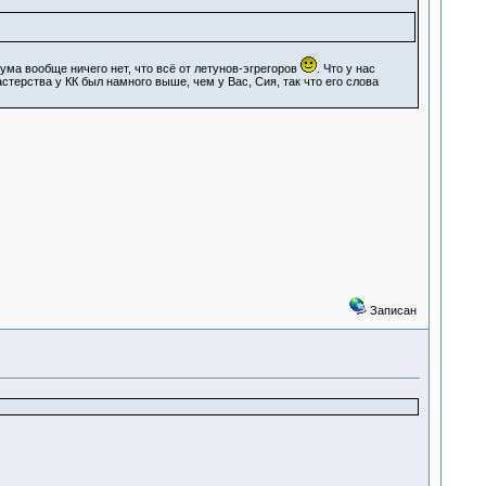
 ума вообще ничего нет, что всё от летунов-эгрегоров
. Что у нас
стерства у КК был намного выше, чем у Вас, Сия, так что его слова
Записан