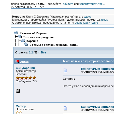
Добро пожаловать,
Гость
. Пожалуйста,
войдите
или
зарегистрируйтесь
.
06 Августа 2026, 14:10:27
Новости:
Книгу С.Доронина "Квантовая магия" читать
здесь
Материалы старого сайта "Физика Магии" доступны для просмотра
здесь
О замеченных глюках просьба писать на почту
quantmag@mail.ru
Квантовый Портал
Технические разделы
Корзина
из темы о критериях реальности...
Страниц:
1
2
[
3
]
4
Все
Тема: из темы о критериях реальност
Автор
С.И. Доронин
Re: из темы о критерия
Администратор
«
Ответ #30 :
05 Мая 2007
Ветеран
Солярис
Сообщений: 795
Что-то у Вас в сообщении ни одного в
Мастер
Re: из темы о критерия
Пользователь
«
Ответ #31 :
05 Мая 2007