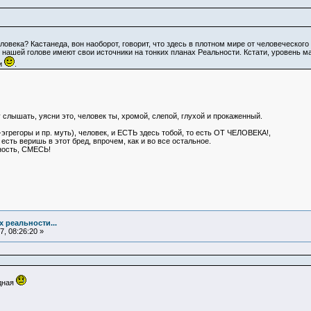
еловека? Кастанеда, вон наоборот, говорит, что здесь в плотном мире от человеческого
 нашей голове имеют свои источники на тонких планах Реальности. Кстати, уровень ма
и
.
 слышать, уясни это, человек ты, хромой, слепой, глухой и прокаженный.
эгрегоры и пр. муть), человек, и ЕСТЬ здесь тобой, то есть ОТ ЧЕЛОВЕКА!,
 есть веришь в этот бред, впрочем, как и во все остальное.
ность, СМЕСЬ!
х реальности...
, 08:26:20 »
дная