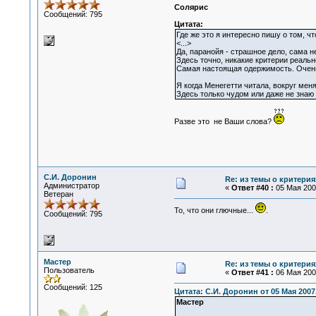
Солярис
Сообщений: 795
Цитата:
Где же это я интересно пишу о том, ч
<...>
Да, паранойя - страшное дело, сама не
Здесь точно, никакие критерии реально
Самая настоящая одержимость. Очень
Я когда Менегетти читала, вокруг меня
Здесь только чудом или даже не знаю
Разве это не Ваши слова?
С.И. Доронин
Re: из темы о критерия
Администратор
«
Ответ #40 :
05 Мая 2007
Ветеран
То, что они глючные...
.
Сообщений: 795
Мастер
Re: из темы о критерия
Пользователь
«
Ответ #41 :
06 Мая 2007
Сообщений: 125
Цитата: С.И. Доронин от 05 Мая 2007,
Мастер