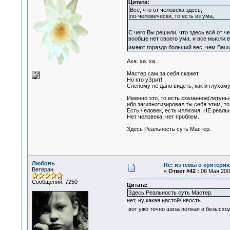
Цитата:
Все, что от человека здесь,
по-человечески, то есть из ума,
С чего Вы решили, что здесь всё от ч
вообще нет своего ума, и все мысли в
имеют гораздо больший вес, чем Ваш
Аха..ха..ха...
Мастер сам за себя скажет.
Но кто уЗрит!
Слепому не дано видеть, как и глухому
Именно это, то есть сказанное(летуны-
ибо загипнотизировал ты себя этим, то
Есть человек, есть иллюзия, НЕ реаль
Нет человека, нет проблем.
Здесь Реальность суть Мастер.
Любовь
Re: из темы о критерия
Ветеран
«
Ответ #42 :
06 Мая 2007
Сообщений: 7250
Цитата:
Здесь Реальность суть Мастер.
нет, ну какая настойчивость...
вот ужо точно шиза полная и безысхо