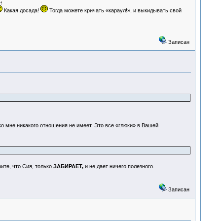
Какая досада!
Тогда можете кричать «караул!», и выкидывать свой
Записан
ко мне никакого отношения не имеет. Это все «глюки» в Вашей
рите, что Сия, только
ЗАБИРАЕТ,
и не дает ничего полезного.
Записан