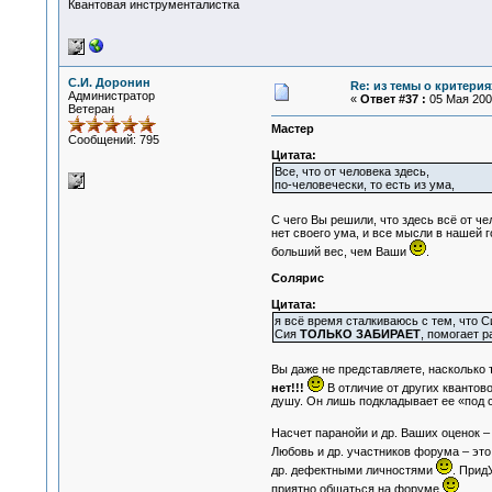
Квантовая инструменталистка
С.И. Доронин
Re: из темы о критерия
Администратор
«
Ответ #37 :
05 Мая 2007
Ветеран
Мастер
Сообщений: 795
Цитата:
Все, что от человека здесь,
по-человечески, то есть из ума,
С чего Вы решили, что здесь всё от че
нет своего ума, и все мысли в нашей г
больший вес, чем Ваши
.
Солярис
Цитата:
я всё время сталкиваюсь с тем, что С
Сия
ТОЛЬКО ЗАБИРАЕТ
, помогает р
Вы даже не представляете, насколько 
нет!!!
В отличие от других квантов
душу. Он лишь подкладывает ее «под с
Насчет паранойи и др. Ваших оценок –
Любовь и др. участников форума – это
др. дефектными личностями
. Прид
приятно общаться на форуме
.