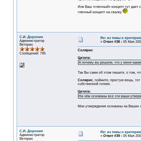
Или Ваш «глючный» концепт тут дает 
глючный концепт на свалку
.
С.И. Доронин
Re: из темы о критерия
Администратор
«
Ответ #38 :
05 Мая 2007
Ветеран
Солярис
Сообщений: 795
Цитата:
А почему вы решили, что у меня каки
Так Вы сами об этом пишите, о том, 
Солярис
, поймите, простую вещь, то
собственной голове.
Цитата:
На чём основаны все эти ваши утвер
Мои утверждения основаны на Ваших 
С.И. Доронин
Re: из темы о критерия
Администратор
«
Ответ #39 :
05 Мая 2007
Ветеран