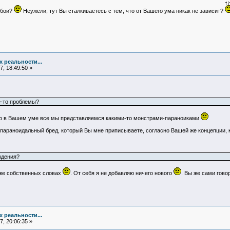
сбои?
Неужели, тут Вы сталкиваетесь с тем, что от Вашего ума никак не зависит?
х реальности...
, 18:49:50 »
е-то проблемы?
что в Вашем уме все мы представляемся какими-то монстрами-параноиками
т параноидальный бред, который Вы мне приписываете, согласно Вашей же концепции, 
ждения?
же собственных словах
. От себя я не добавляю ничего нового
. Вы же сами гово
х реальности...
, 20:06:35 »