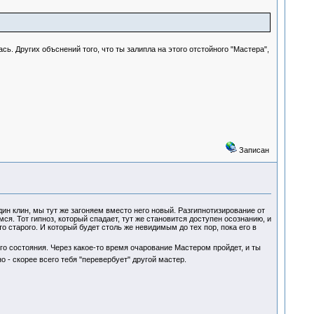
сь. Других объснений того, что ты залипла на этого отстойного "Мастера",
Записан
ин клин, мы тут же загоняем вместо него новый. Разгипнотизирование от
ся. Тот гипноз, который спадает, тут же становится доступен осознанию, и
то старого. И который будет столь же невидимым до тех пор, пока его в
ого состояния. Через какое-то время очарование Мастером пройдет, и ты
о - скорее всего тебя "перевербует" другой мастер.