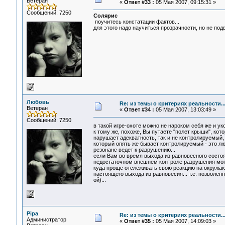
Ветеран
«
Ответ #33 :
05 Мая 2007, 09:15:31 »
Сообщений: 7250
Солярис
поучитесь констатации фактов...
для этого надо научиться прозрачности, но не под
Любовь
Re: из темы о критериях реальности..
Ветеран
«
Ответ #34 :
05 Мая 2007, 13:03:49 »
Сообщений: 7250
в такой игре-охоте можно не нароком себя же и у
к тому же, похоже, Вы путаете "полет крыши", ко
нарушает адекватность, так и не контролируемый,
который опять же бывает контролируемый - это люб
резонанс ведет к разрушению...
если Вам во время выхода из равновесного состоя
недостаточном внешнем контроле разрушения могут
куда проще отслеживать свою реакцию на окружаю
настоящего выхода из равновесия... т.е. позволе
ой)...
Pipa
Re: из темы о критериях реальности..
Администратор
«
Ответ #35 :
05 Мая 2007, 14:09:03 »