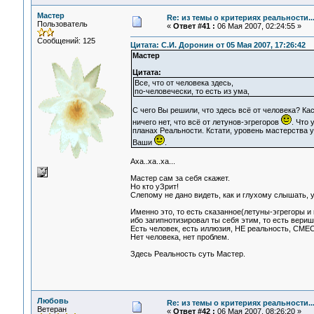
Мастер
Re: из темы о критериях реальности..
Пользователь
«
Ответ #41 :
06 Мая 2007, 02:24:55 »
Сообщений: 125
Цитата: С.И. Доронин от 05 Мая 2007, 17:26:42
Мастер
Цитата:
Все, что от человека здесь,
по-человечески, то есть из ума,
С чего Вы решили, что здесь всё от человека? Кас
ничего нет, что всё от летунов-эгрегоров
. Что 
планах Реальности. Кстати, уровень мастерства у
Ваши
.
Аха..ха..ха...
Мастер сам за себя скажет.
Но кто уЗрит!
Слепому не дано видеть, как и глухому слышать, у
Именно это, то есть сказанное(летуны-эгрегоры и 
ибо загипнотизировал ты себя этим, то есть веришь
Есть человек, есть иллюзия, НЕ реальность, СМЕ
Нет человека, нет проблем.
Здесь Реальность суть Мастер.
Любовь
Re: из темы о критериях реальности..
Ветеран
«
Ответ #42 :
06 Мая 2007, 08:26:20 »