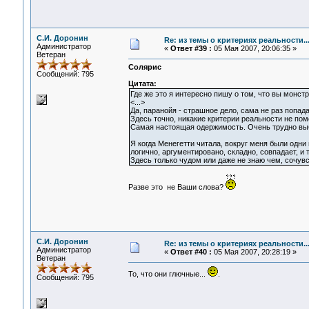
С.И. Доронин
Re: из темы о критериях реальности..
Администратор
«
Ответ #39 :
05 Мая 2007, 20:06:35 »
Ветеран
Солярис
Сообщений: 795
Цитата:
Где же это я интересно пишу о том, что вы монст
<...>
Да, паранойя - страшное дело, сама не раз попада
Здесь точно, никакие критерии реальности не помо
Самая настоящая одержимость. Очень трудно выб
Я когда Менегетти читала, вокруг меня были одни
логично, аргументировано, складно, совпадает, и т.
Здесь только чудом или даже не знаю чем, сочув
Разве это не Ваши слова?
С.И. Доронин
Re: из темы о критериях реальности..
Администратор
«
Ответ #40 :
05 Мая 2007, 20:28:19 »
Ветеран
То, что они глючные...
.
Сообщений: 795