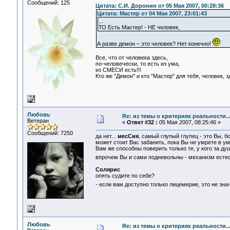
Сообщений: 125
Цитата: С.И. Доронин от 05 Мая 2007, 00:28:36
Цитата: Мастер от 04 Мая 2007, 23:01:43
...
ТО Есть Мастер! - НЕ человек,
А разве демон – это человек? Нет конечно!
Все, что от человека здесь,
по-человечески, то есть из ума,
из СМЕСИ есть!!!
Кто же "Демон" и кто "Мастер" для тебя, человек, 
Любовь
Re: из темы о критериях реальности..
Ветеран
«
Ответ #32 :
05 Мая 2007, 08:25:46 »
Сообщений: 7250
да нет...
месСия
, самый глупый глупец - это Вы, б
может стоит Вас забанить, пока Вы не умрете в ум
Вам же способны поверить только те, у кого за душ
впрочем Вы и сами подневольны - механизм есте
Солярис
опять судите по себе?
- если вам доступно только лицемерие, это не зна
Любовь
Re: из темы о критериях реальности..