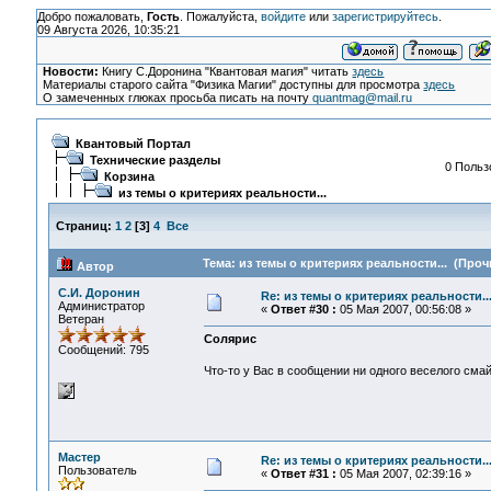
Добро пожаловать,
Гость
. Пожалуйста,
войдите
или
зарегистрируйтесь
.
09 Августа 2026, 10:35:21
Новости:
Книгу С.Доронина "Квантовая магия" читать
здесь
Материалы старого сайта "Физика Магии" доступны для просмотра
здесь
О замеченных глюках просьба писать на почту
quantmag@mail.ru
Квантовый Портал
Технические разделы
0 Польз
Корзина
из темы о критериях реальности...
Страниц:
1
2
[
3
]
4
Все
Тема: из темы о критериях реальности... (Проч
Автор
С.И. Доронин
Re: из темы о критериях реальности..
Администратор
«
Ответ #30 :
05 Мая 2007, 00:56:08 »
Ветеран
Солярис
Сообщений: 795
Что-то у Вас в сообщении ни одного веселого сма
Мастер
Re: из темы о критериях реальности..
Пользователь
«
Ответ #31 :
05 Мая 2007, 02:39:16 »