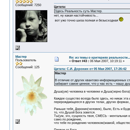
Сообщений: 7250
Цитата:
Здесь Реальность суть Мастер.
нет, ну какая настойчивость...
вот ужо точно шиза полная и безысходная
Мастер
Re: из темы о критериях реальности..
Пользователь
«
Ответ #43 :
06 Мая 2007, 10:19:11 »
Сообщений: 125
Цитата: С.И. Доронин от 05 Мая 2007, 17:26:42
Мастер
В отличие от других квантово-информационных стр
забирает самое ценное, что у нас есть – нашу душ
Душа(ум) человека в человеке и Душа(зерно Бога)
Каждое существо всегда было здесь, но никак эта 
перерождающееся в других телах, других формах,
Раньше тебя, Доронин(человек), Было, Есть и Буд
то, что Душой Бога зовется.
Ты(ум, эго, сущность твоя, СМЕСЬ - ментальная 
само.по.рождение,
что тебе по рождению человеком(мамой, обществом
Первое от Бога,