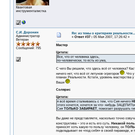
Квантовая
инструменталистка
С.И. Доронин
Re: из темы о критериях реальности..
Администратор
«
Ответ #37 :
05 Мая 2007, 17:26:42 »
Ветеран
Мастер
Сообщений: 795
Цитата:
Все, что от человека здесь,
по-человечески, то есть из ума,
С чего Вы решили, что здесь всё от человека? Кас
ничего нет, что всё от летунов-эгрегоров
. Что 
планах Реальности. Кстати, уровень мастерства у 
Ваши
.
Солярис
Цитата:
я всё время сталкиваюсь с тем, что Сия ничего
Н
этого хочется, хочется за что- нибудь ЗАЦЕПИТЬ
Сия
ТОЛЬКО ЗАБИРАЕТ
, помогает разрушать ги
Вы даже не представляете, насколько точно озву
конструктива – это и есть его суть.
Никакой польз
приносят хоть какую-то пользу человеку, он
ТОЛЬ
подкладывает ее «под себя» в своей пирамиде, и т