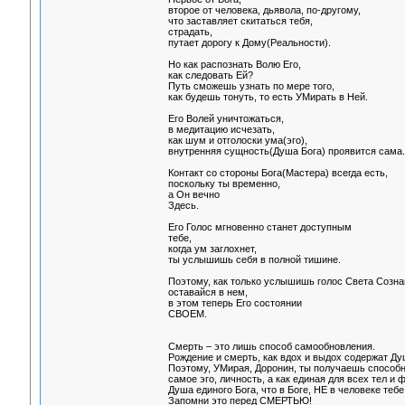
второе от человека, дьявола, по-другому,
что заставляет скитаться тебя,
страдать,
путает дорогу к Дому(Реальности).
Но как распознать Волю Его,
как следовать Ей?
Путь сможешь узнать по мере того,
как будешь тонуть, то есть УМирать в Ней.
Его Волей уничтожаться,
в медитацию исчезать,
как шум и отголоски ума(эго),
внутренняя сущность(Душа Бога) проявится сама.
Контакт со стороны Бога(Мастера) всегда есть,
поскольку ты временно,
а Он вечно
Здесь.
Его Голос мгновенно станет доступным
тебе,
когда ум заглохнет,
ты услышишь себя в полной тишине.
Поэтому, как только услышишь голос Света Созна
оставайся в нем,
в этом теперь Его состоянии
СВОЕМ.
Смерть – это лишь способ самообновления.
Рождение и смерть, как вдох и выдох содержат Ду
Поэтому, УМирая, Доронин, ты получаешь способнос
самое эго, личность, а как единая для всех тел и
Душа единого Бога, что в Боге, НЕ в человеке тебе
Запомни это перед СМЕРТЬЮ!