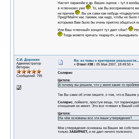
Насчет паранойи и др. Ваших оценок – тут я вооб
в «глючном» уме
. То, как Вы воспринимаете м
ни причем
. Вы уж сами как-нибудь «подкрутит
ПридУМайте нас такими, как надо, чтобы не было 
которыми Вам было бы очень приятно общаться 
Или Ваш «глючный» концепт тут дает сбои?
Неу
Тогда можете кричать «караул!», и выкидывать
С.И. Доронин
Re: из темы о критериях реальности..
Администратор
«
Ответ #38 :
05 Мая 2007, 18:49:50 »
Ветеран
Солярис
Сообщений: 795
Цитата:
А почему вы решили, что у меня какие-то пробле
Так Вы сами об этом пишите, о том, что в Вашем
Солярис
, поймите, простую вещь, тот параноида
отношения не имеет. Это все «глюки» в Вашей соб
Цитата:
На чём основаны все эти ваши утверждения?
Мои утверждения основаны на Ваших же собстве
только
ЗАБИРАЕТ,
и не дает ничего полезного.