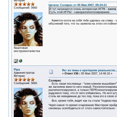
Ветеран
Цитата: Солярис от 05 Мая 2007, 09:24:21
Сообщений: 3660
И тут начинается очень интересная ИГРА -
охота 
Суть этой ИГРЫ - саморазгипнотизирование.
Кажется охота на себя тебе удалась на славу - 
объснений того, что ты залипла на этого отстойного
Квантовая
инструменталистка
Pipa
Re: из темы о критериях реальности..
Администратор
«
Ответ #36 :
05 Мая 2007, 14:46:16 »
Ветеран
Солярис
Сообщений: 3660
Есть такая пословица - "клин клином вышибают". 
же загоняем вместо него новый. Разгипнотизирован
разгипнотизируемся, а только ПЕРЕгипнотизируемс
радуемся тому, что от него избавились. Но вся шту
столь же невидимым до тех пор, пока его в свою 
Все, кроме тебя, видят как ты стала "подмастер
Через какое-то время очарование Мастером пройд
сможешь освободиться от этого самостоятельно - 