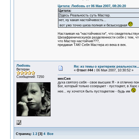
Цитата: Любовь от 06 Мая 2007, 08:26:20
Цитата:
Здесь Реальность суть Мастер.
нет, ну какая настойчивость...
вот ужо точно шиза полная и безысходная
Настаивая на "настойчивости", что свидетельствуе
Шизафреническую(в разделенности себя с тем, что
что Мастер настойчив???,
предавая ТАК! Себя Мастера из века в век.
Любовь
Re: из темы о критериях реальности..
Ветеран
«
Ответ #44 :
06 Мая 2007, 10:30:52 »
Сообщений: 7250
месСия
духа святого себя - свое высшее Я - я отлично пон
Бог, который только созерцает - пустоцвет, в Хаос 
нее... ну хочется быть пустоцветом - будь им
Страниц:
1
2
[
3
]
4
Все