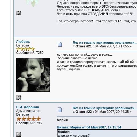
Однако, сохранение формы - не есть главная функ
Человек - это, прежде всего ЭГО(бессознательнос
Суть этого бытиЯ - ОПРАВДАНИЕ себЯ!
Что и есть причина СТРАДАНИЯ человека тебЯ!
Тот, кто сохраняет себЯ, тот теряет СЕБЯ, тот, кто
Любовь
Re: из темы о критериях реальности..
Ветеран
«
Ответ #21 :
04 Мая 2007, 18:17:55 »
Сообщений: 7250
ну чего как попугай... одно и тоже...
больше сказать не чего?
и как не красиво передергивать карты... ай-яй-яй...
по ходу месСия только и делает что оправдываетс
глупец, однако...
С.И. Доронин
Re: из темы о критериях реальности..
Администратор
«
Ответ #22 :
04 Мая 2007, 20:44:35 »
Ветеран
Мария
Сообщений: 795
Цитата: Мария от 04 Мая 2007, 17:15:34
Любовь
,
а какая у него цель?