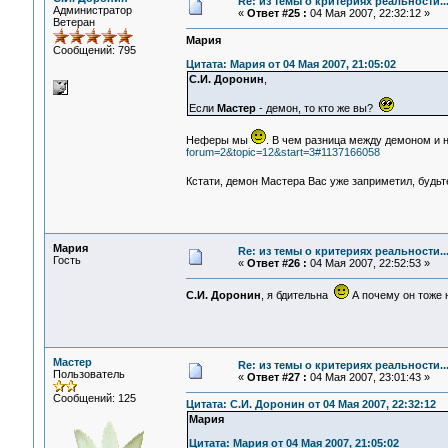
Re: из темы о критериях реальности..
Администратор
«
Ответ #25 :
04 Мая 2007, 22:32:12 »
Ветеран
Мария
Сообщений: 795
Цитата: Мария от 04 Мая 2007, 21:05:02
С.И. Доронин
,
Если
Мастер
- демон, то кто же вы?
Неферы мы
. В чем разница между демоном и
forum=2&topic=12&start=3#1137166058
Кстати, демон Мастера Вас уже заприметил, будь
Мария
Re: из темы о критериях реальности..
Гость
«
Ответ #26 :
04 Мая 2007, 22:52:53 »
С.И. Доронин
, я бдительна
А почему он тоже 
Мастер
Re: из темы о критериях реальности..
Пользователь
«
Ответ #27 :
04 Мая 2007, 23:01:43 »
Сообщений: 125
Цитата: С.И. Доронин от 04 Мая 2007, 22:32:12
Мария
Цитата: Мария от 04 Мая 2007, 21:05:02