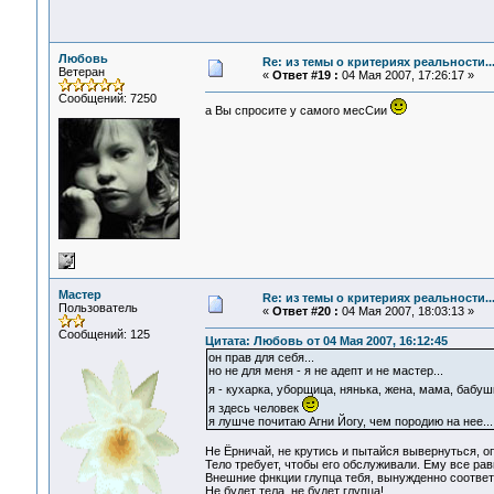
Любовь
Re: из темы о критериях реальности..
Ветеран
«
Ответ #19 :
04 Мая 2007, 17:26:17 »
Сообщений: 7250
а Вы спросите у самого месСии
Мастер
Re: из темы о критериях реальности..
Пользователь
«
Ответ #20 :
04 Мая 2007, 18:03:13 »
Сообщений: 125
Цитата: Любовь от 04 Мая 2007, 16:12:45
он прав для себя...
но не для меня - я не адепт и не мастер...
я - кухарка, уборщица, нянька, жена, мама, бабуш
я здесь человек
я лушче почитаю Агни Йогу, чем породию на нее...
Не Ёрничай, не крутись и пытайся вывернуться, 
Тело требует, чтобы его обслуживали. Ему все равн
Внешние фнкции глупца тебя, вынужденно соответ
Не будет тела, не будет глупца!