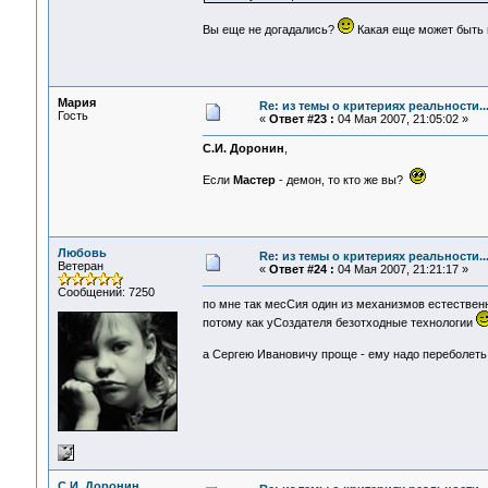
Вы еще не догадались?
Какая еще может быть 
Мария
Re: из темы о критериях реальности..
Гость
«
Ответ #23 :
04 Мая 2007, 21:05:02 »
С.И. Доронин
,
Если
Мастер
- демон, то кто же вы?
Любовь
Re: из темы о критериях реальности..
Ветеран
«
Ответ #24 :
04 Мая 2007, 21:21:17 »
Сообщений: 7250
по мне так месСия один из механизмов естествен
потому как уСоздателя безотходные технологии
а Сергею Ивановичу проще - ему надо переболеть 
С.И. Доронин