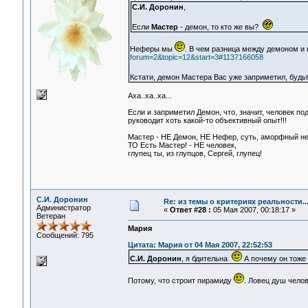
С.И. Доронин
,
Если
Мастер
- демон, то кто же вы?
Неферы мы
. В чем разница между демоном и
forum=2&topic=12&start=3#1137166058
Кстати, демон Мастера Вас уже заприметил, будь
Аха..ха..ха...
Если и заприметил Демон, что, значит, человек п
руководит хоть какой-то объективный опыт!!!
Мастер - НЕ Демон, НЕ Нефер, суть, аморфный не
ТО Есть Мастер! - НЕ человек,
глупец ты, из глупцов, Сергей, глупец!
С.И. Доронин
Re: из темы о критериях реальности..
Администратор
«
Ответ #28 :
05 Мая 2007, 00:18:17 »
Ветеран
Мария
Сообщений: 795
Цитата: Мария от 04 Мая 2007, 22:52:53
С.И. Доронин
, я бдительна
А почему он тоже
Потому, что строит пирамиду
. Ловец душ челов