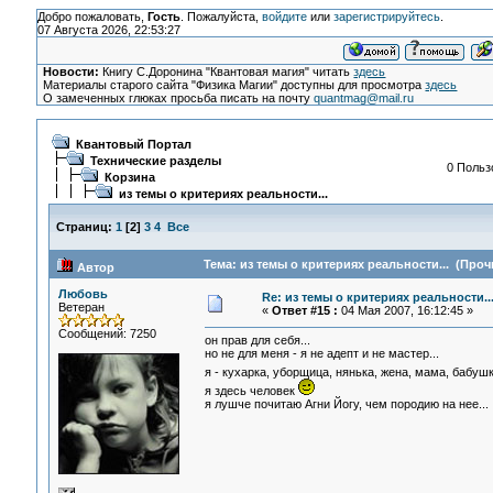
Добро пожаловать,
Гость
. Пожалуйста,
войдите
или
зарегистрируйтесь
.
07 Августа 2026, 22:53:27
Новости:
Книгу С.Доронина "Квантовая магия" читать
здесь
Материалы старого сайта "Физика Магии" доступны для просмотра
здесь
О замеченных глюках просьба писать на почту
quantmag@mail.ru
Квантовый Портал
Технические разделы
0 Польз
Корзина
из темы о критериях реальности...
Страниц:
1
[
2
]
3
4
Все
Тема: из темы о критериях реальности... (Проч
Автор
Любовь
Re: из темы о критериях реальности..
Ветеран
«
Ответ #15 :
04 Мая 2007, 16:12:45 »
Сообщений: 7250
он прав для себя...
но не для меня - я не адепт и не мастер...
я - кухарка, уборщица, нянька, жена, мама, бабуш
я здесь человек
я лушче почитаю Агни Йогу, чем породию на нее...