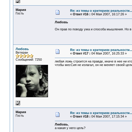
Мария
Re: из темы о критериях реальности..
Гость
«
Ответ #16 :
04 Мая 2007, 16:17:26 »
Любовь
Он прав по поводу ума и способа мышления. Но в 
Любовь
Re: из темы о критериях реальности..
Ветеран
«
Ответ #17 :
04 Мая 2007, 16:25:33 »
Сообщений: 7250
любая ложь строится на правде, иначе в нее ни кто 
чтобы месСия не излагал, он не меняет своей цели
Мария
Re: из темы о критериях реальности..
Гость
«
Ответ #18 :
04 Мая 2007, 17:15:34 »
Любовь
,
а какая у него цель?