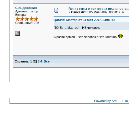
С.И. Доронин
Re: из темы о критериях реальности..
Администратор
«
Ответ #29 :
05 Мая 2007, 00:28:36 »
Ветеран
Цитата: Мастер от 04 Мая 2007, 23:01:43
Сообщений: 795
...
ТО Есть Мастер! - НЕ человек,
А разве демон – это человек? Нет конечно!
Страниц:
1
[
2
]
3
4
Все
Powered by SMF 1.1.10