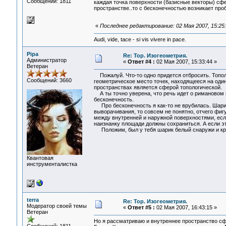
Сообщений: 1811
каждая точка поверхности (базисные векторы) сф
пространстве..то с бесконечностью возникает про
«
Последнее редактирование: 02 Мая 2007, 15:25:
Audi, vide, tace - si vis vivere in pace.
Pipa
Re: Тор. Изогеометрия.
Администратор
«
Ответ #4 :
02 Мая 2007, 15:33:44 »
Ветеран
Пожалуй. Что-то одно придется отбросить. Тополо
Сообщений: 3660
геометрическое место точек, находящееся на один
пространствах является сферой топологической.
А ты точно уверена, что речь идет о римановом 
бесконечность.
Про бесконечность я как-то не врубилась. Шарик
выворачивания, то совсем не понятно, отчего фиг
между внутренней и наружной поверхностями, есл
наизнанку площади должны сохраниться. А если это
Положим, был у тебя шарик белый снаружи и кра
Квантовая
инструменталистка
terra
Re: Тор. Изогеометрия.
Модератор своей темы
«
Ответ #5 :
02 Мая 2007, 16:43:15 »
Ветеран
Но я рассматриваю и внутреннее пространство с