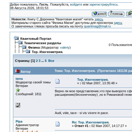
Добро пожаловать,
Гость
. Пожалуйста,
войдите
или
зарегистрируйтесь
.
08 Августа 2026, 18:01:53
Новости:
Книгу С.Доронина "Квантовая магия" читать
здесь
Материалы старого сайта "Физика Магии" доступны для просмотра
здесь
О замеченных глюках просьба писать на почту
quantmag@mail.ru
Квантовый Портал
Тематические разделы
0 Пользователе
Физика
(Модератор:
valeriy
)
Тор. Изогеометрия.
Страниц:
[
1
]
2
3
...
5
Все
Тема: Тор. Изогеометрия. (Прочитано 181136 ра
Автор
terra
Тор. Изогеометрия.
Модератор своей темы
«
:
02 Мая 2007, 13:35:48 »
Ветеран
Верно ли мое представление,что при вывороте сф
Сообщений: 1811
расширению(бесконечному) ,но в Римановой геоме
Audi, vide, tace - si vis vivere in pace.
Pipa
Re: Тор. Изогеометрия.
Администратор
«
Ответ #1 :
02 Мая 2007, 14:17:27 »
Ветеран