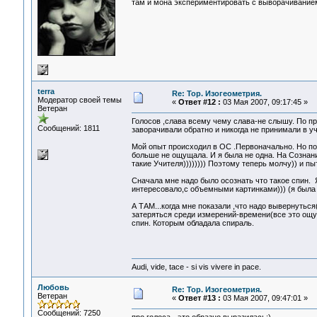
там и мона экспериментировать с выворачивани
terra
Re: Тор. Изогеометрия.
Модератор своей темы
«
Ответ #12 :
03 Мая 2007, 09:17:45 »
Ветеран
Голосов ,слава всему чему слава-не слышу. По 
Сообщений: 1811
заворачивали обратно и никогда не принимали в уч
Мой опыт происходил в ОС .Первоначально. Но по
больше не ощущала. И я была не одна. На Сознании 
такие Учителя)))))))) Поэтому теперь молчу)) и 
Сначала мне надо было осознать что такое спин.
интересовало,с объемными картинками))) (я была в
А ТАМ...когда мне показали ,что надо вывернуться
затеряться среди измерений-времени(все это ощу
спин. Которым обладала спираль.
Audi, vide, tace - si vis vivere in pace.
Любовь
Re: Тор. Изогеометрия.
Ветеран
«
Ответ #13 :
03 Мая 2007, 09:47:01 »
Сообщений: 7250