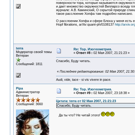
поверхности тора, которые называются окружностя
и дает множество окружностей Вилларсо всюду пл
журнале: А.В. Каминский, О скрытой природе спина,
такое расслоение Хопфа там подробно написано.
О расслоении Хопфа и сфере Блоха у меня есть еще 
Hopf fibrations, arXiv:quant-ph/0108137
http://arxiv.
terra
Re: Тор. Изогеометрия.
Модератор своей темы
«
Ответ #8 :
02 Мая 2007, 21:21:23 »
Ветеран
Спасибо, Буду читать.
Сообщений: 1811
«
Последнее редактирование: 02 Мая 2007, 21:30:
Audi, vide, tace - si vis vivere in pace.
Pipa
Re: Тор. Изогеометрия.
Администратор
«
Ответ #9 :
02 Мая 2007, 23:18:38 »
Ветеран
Цитата: terra от 02 Мая 2007, 21:21:23
Сообщений: 3660
Спасибо, Буду читать.
Да ты что? Не читай этого!