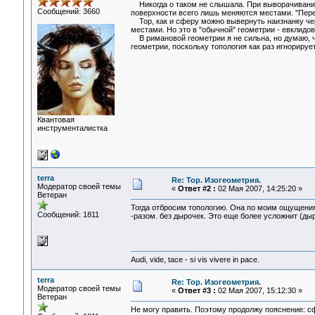
Никогда о таком не слышала. При выворачивании 
Сообщений: 3660
поверхности всего лишь меняются местами. "Пер
Тор, как и сферу можно вывернуть наизнанку чер
местами. Но это в "обычной" геометрии - евклидов
В римановой геометрии я не сильна, но думаю, 
геометрии, поскольку топология как раз игнорируе
Квантовая
инструменталистка
terra
Re: Тор. Изогеометрия.
Модератор своей темы
«
Ответ #2 :
02 Мая 2007, 14:25:20 »
Ветеран
Тогда отбросим топологию. Она по моим ощущения
Сообщений: 1811
-разом. без дырочек. Это еще более усложнит (дыр
Audi, vide, tace - si vis vivere in pace.
terra
Re: Тор. Изогеометрия.
Модератор своей темы
«
Ответ #3 :
02 Мая 2007, 15:12:30 »
Ветеран
Не могу править. Поэтому продолжу пояснение: с