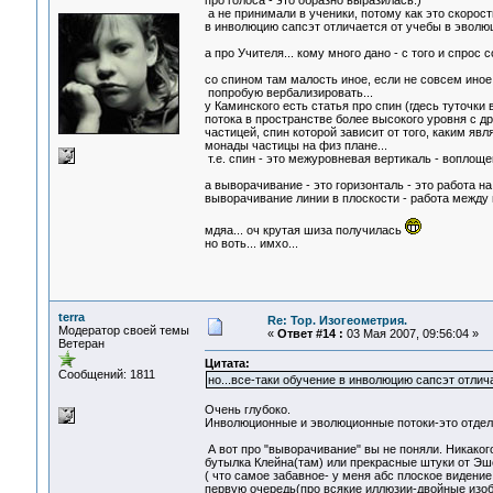
про голоса - это образно выразилась:)
а не принимали в ученики, потому как это скорость
в инволюцию сапсэт отличается от учебы в эволюц
а про Учителя... кому много дано - с того и спрос 
со спином там малость иное, если не совсем иное.
попробую вербализировать...
у Каминского есть статья про спин (гдесь туточки 
потока в пространстве более высокого уровня с др
частицей, спин которой зависит от того, каким яв
монады частицы на физ плане...
т.е. спин - это межуровневая вертикаль - воплоще
а выворачивание - это горизонталь - это работа н
выворачивание линии в плоскости - работа между 
мдяа... оч крутая шиза получилась
но воть... имхо...
terra
Re: Тор. Изогеометрия.
Модератор своей темы
«
Ответ #14 :
03 Мая 2007, 09:56:04 »
Ветеран
Цитата:
Сообщений: 1811
но...все-таки обучение в инволюцию сапсэт отлич
Очень глубоко.
Инволюционные и эволюционные потоки-это отдель
А вот про "выворачивание" вы не поняли. Никакого
бутылка Клейна(там) или прекрасные штуки от Эш
( что самое забавное- у меня абс плоское видение
первую очередь(про всякие иллюзии-двойные изобр