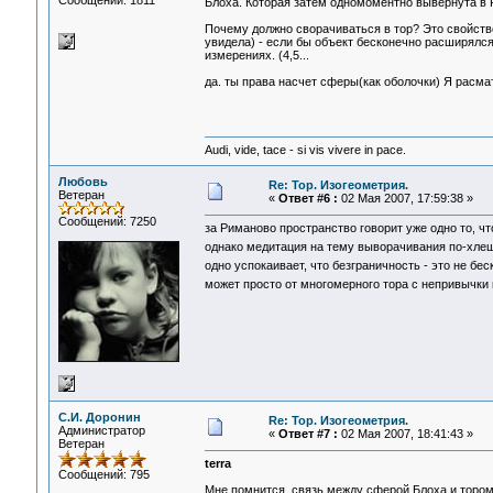
Сообщений: 1811
Блоха. Которая затем одномоментно вывернута в 
Почему должно сворачиваться в тор? Это свойство
увидела) - если бы объект бесконечно расширялс
измерениях. (4,5...
да. ты права насчет сферы(как оболочки) Я расм
Audi, vide, tace - si vis vivere in pace.
Любовь
Re: Тор. Изогеометрия.
Ветеран
«
Ответ #6 :
02 Мая 2007, 17:59:38 »
Сообщений: 7250
за Риманово пространство говорит уже одно то, что
однако медитация на тему выворачивания по-хл
одно успокаивает, что безграничность - это не бе
может просто от многомерного тора с непривычки
С.И. Доронин
Re: Тор. Изогеометрия.
Администратор
«
Ответ #7 :
02 Мая 2007, 18:41:43 »
Ветеран
terra
Сообщений: 795
Мне помнится, связь между сферой Блоха и тором 