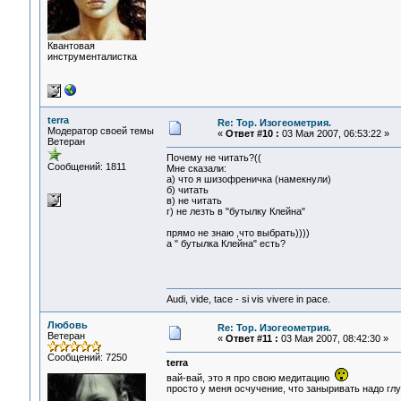
Квантовая
инструменталистка
terra
Re: Тор. Изогеометрия.
Модератор своей темы
«
Ответ #10 :
03 Мая 2007, 06:53:22 »
Ветеран
Почему не читать?((
Сообщений: 1811
Мне сказали:
а) что я шизофреничка (намекнули)
б) читать
в) не читать
г) не лезть в "бутылку Клейна"
прямо не знаю ,что выбрать))))
а " бутылка Клейна" есть?
Audi, vide, tace - si vis vivere in pace.
Любовь
Re: Тор. Изогеометрия.
Ветеран
«
Ответ #11 :
03 Мая 2007, 08:42:30 »
Сообщений: 7250
terra
вай-вай, это я про свою медитацию
просто у меня осчучение, что заныривать надо глу