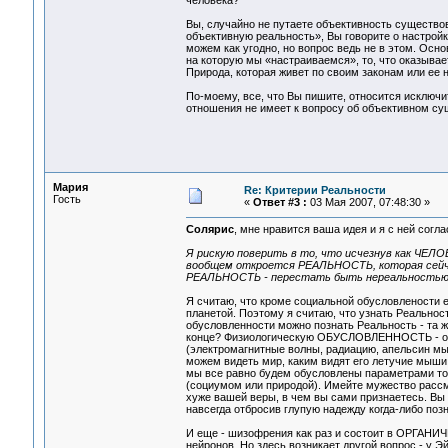
человека?
Вы, случайно не путаете объективность существо
объективную реальность», Вы говорите о настройк
можем как угодно, но вопрос ведь не в этом. Осн
на которую мы «настраиваемся», то, что оказывае
Природа, которая живет по своим законам или ее 
По-моему, все, что Вы пишите, относится исключ
отношения не имеет к вопросу об объективном су
Мария
Re: Критерии Реальности
Гость
«
Ответ #3 :
03 Мая 2007, 07:48:30 »
Солярис
, мне нравится ваша идея и я с ней согла
Я рискую поверить в то, что исчезнув как ЧЕЛОВ
вообщем откроется РЕАЛЬНОСТЬ, которая сейча
РЕАЛЬНОСТЬ - перестать быть нереальностью
Я считаю, что кроме социальной обусловлености е
планетой. Поэтому я считаю, что узнать Реально
обусловленности можно познать Реальность - та ж
конце? Физиологическую ОБУСЛОВЛЕННОСТЬ - обус
(электромагнитные волны, радиацию, апельсин мы
можем видеть мир, каким видят его летучие мыши
мы все равно будем обусловлены параметрами то
(социумом или природой). Имейте мужество рассмо
хуже вашей веры, в чем вы сами признаетесь. Вы н
навсегда отбросив глупую надежду когда-либо поз
И еще - шизофрения как раз и состоит в ОРГАНИЧ
нейронов. Но здесь возникает другой вопрос - у 