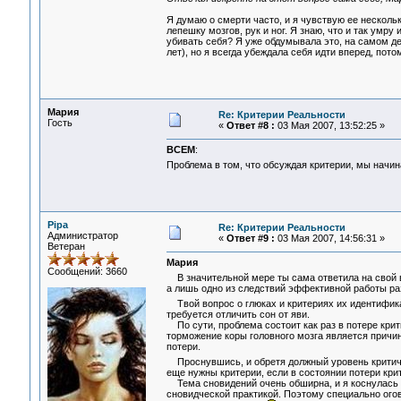
Я думаю о смерти часто, и я чувствую ее несколько
лепешку мозгов, рук и ног. Я знаю, что и так умр
убивать себя? Я уже обдумывала это, на самом де
лет), но я всегда убеждала себя идти вперед, пот
Мария
Re: Критерии Реальности
Гость
«
Ответ #8 :
03 Мая 2007, 13:52:25 »
ВСЕМ
:
Проблема в том, что обсуждая критерии, мы начи
Pipa
Re: Критерии Реальности
Администратор
«
Ответ #9 :
03 Мая 2007, 14:56:31 »
Ветеран
Мария
Сообщений: 3660
В значительной мере ты сама ответила на свой в
а лишь одно из следствий эффективной работы ра
Твой вопрос о глюках и критериях их идентифик
требуется отличить сон от яви.
По сути, проблема состоит как раз в потере кри
торможение коры головного мозга является причин
потери.
Проснувшись, и обретя должный уровень критичн
еще нужны критерии, если в состоянии потери кр
Тема сновидений очень обширна, и я коснулась л
сновидческой практикой. Поэтому специально ого