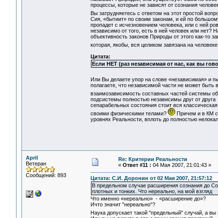
процессы, которые не зависят от сознания челове
Вы затрудняетесь с ответом на этот простой вопр
Сия, «бытиит» по своим законам, и ей по большому
пропадет с исчезновением человека, или с ней ро
независимо от того, есть в ней человек или нет?
объективность законов Природы от этого как-то з
которая, якобы, вся целиком завязана на человеке
Цитата:
Если НЕТ (раз независимая от нас, как вы гово
Или Вы делаете упор на слове «независимая» и п
полагаете, что независимой части не может быть 
взаимозависимость составных частей системы о
подсистемы полностью независимы друг от друга 
сепарабельных состояния стоит вся классическая 
своими физическими телами?
Причем и в КМ с
уровнях Реальности, вплоть до полностью нелокал
April
Re: Критерии Реальности
Ветеран
«
Ответ #11 :
04 Мая 2007, 21:01:43 »
Сообщений: 893
Цитата: С.И. Доронин от 02 Мая 2007, 21:57:12
В предельном случае расширения сознания до Соз
плотных и тонких. Что нереально, на мой взгляд
Что именно «нереально» - «расширение до»?
Ичто значит "нереально"?
Наука допускает такой "предельный" случай, а вы