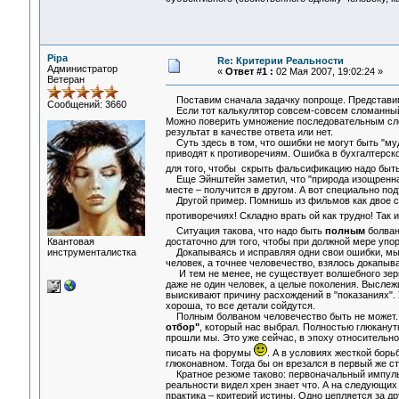
Pipa
Re: Критерии Реальности
Администратор
«
Ответ #1 :
02 Мая 2007, 19:02:24 »
Ветеран
Поставим сначала задачку попроще. Представи
Сообщений: 3660
Если тот калькулятор совсем-совсем сломанный - 
Можно поверить умножение последовательным сло
результат в качестве ответа или нет.
Суть здесь в том, что ошибки не могут быть "муд
приводят к противоречиям. Ошибка в бухгалтерско
для того, чтобы скрыть фальсификацию надо быт
Еще Эйнштейн заметил, что "природа изощренна, 
месте – получится в другом. А вот специально под
Другой пример. Помнишь из фильмов как двое сл
противоречиях! Складно врать ой как трудно! Так и
Ситуация такова, что надо быть
полным
болва
Квантовая
достаточно для того, чтобы при должной мере упо
инструменталистка
Докапываясь и исправляя одни свои ошибки, мы "
человек, а точнее человечество, взялось докапыв
И тем не менее, не существует волшебного зерка
даже не один человек, а целые поколения. Выслеж
выискивают причину расхождений в "показаниях". 
хороша, то все детали сойдутся.
Полным болваном человечество быть не может. 
отбор"
, который нас выбрал. Полностью глюканут
прошли мы. Это уже сейчас, в эпоху относительн
писать на форумы
. А в условиях жесткой борь
глюконавном. Тогда бы он врезался в первый же ст
Кратное резюме таково: первоначальный импульс
реальности видел хрен знает что. А на следующих 
практика – критерий истины. Одно цепляется за др