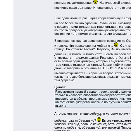
пониманию декогеренции
. Наличие этой «инер
повлиять наше сознание. Инерционность – это и 
Еще один момент, расширяя корреляционную сферу
на все более тонких уровнях Реальности. Поэтому
с предметными телами, как телепортация, материа
контроль процессы декогеренции/рекогеренции тог
состоянии хоть немного влиять на эти фундамент
В предельном случае расширения сознания до Созн
и тонких. Что нереально, на мой взгляд
.
Соляр
глупца, Вы станете Богом? Надеюсь, Вы понимает
должны, ни много ни мало, стать Богом во всей ег
открывается та самая единая Реальность. Узнать 
есть только один критерий, который свидетельст
твое «тело» становится «телом Вселенной» и твое
даже не говорить о познании РЕАЛЬНОСТИ в ее един
именно открывается – хороший вопрос, который м
часть – это две большие разницы, и различные ча
там "узреем".
Цитата:
Рассмотрим первый вариант: всех людей с ранн
только в человеке биологически созревает эта сп
внедряются шаблоны, программы, стереотипы, сло
на "объективную" реальность, а по-сути на социУ
выжить.
А то маленькое тельце ребенка, в котором потом «
ребенка тоже субъективно?
Вы же утверждаете,
человек, как вид, вообще исчезнет, останется ли
сама по себе (т.е. объективно), или никакой Прир