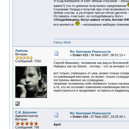
УПОДОБИВШАЯСЯ ЕМУ любым способом – объединяя
важно?) (че-то длинное получилось предложение
Сознанию Творца и получив при этом возможность
любом случае, а уж второе-третье-пятое-десятое
Оставаясь «частью», но «уподобившись богу».
«Уподобившись богу» равно «стать богом» 
все меняется.
– непомерные амбиции отменяют
Fancy-Work
Любовь
Re: Критерии Реальности
Ветеран
«
Ответ #13 :
06 Мая 2007, 08:51:13 »
Сообщений: 7250
Сергей Иванович, человеков как вид из Вселенной
Наверху как на Земле... потому - что за интерес в
вот только: отрекшись от ума, можно только созерц
та комбинация векторов, но может только созерца
построены именно на созерцании...
творение человеком себя любимого только начинает
а те, кто не осознают изменение комбинации вектор
перестроиться и продолжает оставаться иждевенце
С.И. Доронин
Re: Критерии Реальности
Администратор
«
Ответ #14 :
07 Мая 2007, 19:25:34 »
Ветеран
April
Сообщений: 795