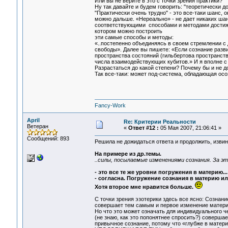
Или вы не верите в это с точки зрения практики?
Ну так давайте и будем говорить: "теоретически д
"Практически очень трудно" - это все-таки шанс, 
можно дальше. «Нереально» - не дает никаких шан
соответствующими способами и методами достижен
котором можно построить
эти самые способы и методы:
«..постепенно объединяясь в своем стремлении с 
свободы». Далее вы пишете: «Если сознание разв
пространства состояний (гильбертова пространст
числа взаимодействующих кубитов.» И я вполне с 
Разрастаться до какой степени? Почему бы и не 
Так все-таки: может под-система, обладающая о
Fancy-Work
April
Re: Критерии Реальности
Ветеран
«
Ответ #12 :
05 Мая 2007, 21:06:41 »
Сообщений: 893
Решила не дожидаться ответа и продолжить, извин
На примере из др.темы.
..силы, посылаемые изменениями сознания. За э
- это все те же уровни погружения в материю..
- согласна. Погружение сознания в материю и
Хотя второе мне нравится больше.
С точки зрения эзотерики здесь все ясно: Сознан
совершает тем самым и первое изменение материи.
Но что это может означать для индивидуального че
(не знаю, как это попонятнее спросить?) соверша
привычное сознание, потому что «глубже в матери