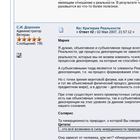
имеющим отношение к реальности. В результате че
разовьется во что-то более полезное.
С.И. Доронин
Re: Критерии Реальности
Администратор
«
Ответ #2 :
02 Мая 2007, 21:57:12 »
Ветеран
Мария
Сообщений: 795
Я думаю, объективное и субъективное проще всего
Реальности, где процессы декогеренции не завися
реальности, которые мы не можем изменить «сил
процессов декогеренции, на которые не способно 
А субъективными тогда являются те элементы Реал
декогеренцию, т.е. на процесс формирования эти
Но с точки зрения квантовой физики, как я уже го
и тот же объективный физический процесс декогер
предметном мире), а в другом – деятельность соз
При этом существует много промежуточных ситуац
есть как объективные элементы, так и субъектив
декогеренции на этих уровнях (в данном энергети
нашего сознания.
Солярис
Та «инерционность природы», о которой Вы говори
Цитата:
...это всё возможно в силу инерционности природ
Она зависит от человека, или нет? «Инерционнос