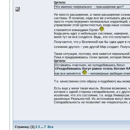
Цитата:
Что именно «нереально» - «расширение до»?
Не просто расширение, а такое расширение созн
системы. Я полагаю, надо все же учитывать два 
просто «чувствование» нелокальных корреляций, 
управление этой Целостностью, когда наше сознан
становятся командами Орла»
.
Когда речь идет о небольших системах, наверное, т
меня тут не всё сходится. Ведь, это что получае
Получается, что у Вселенной как бы «два царя в 
сознание другого – уже другой Мир создает. Пол
Такая ситуация, поэтому, мне кажется нереальной
Пока я придерживаюсь точки зрения, которая бли
Цитата:
Оставаясь «частью», но «уподобившись богу».
«Уподобившись богу» равно «стать богом» 
как все меняется.
– непомерные амбиции отме
Т.е. качественно («по образу и подобию») мы може
Есть еще у меня такая мысль. Вполне возможно, ч
которое с одной стороны сепарабельное, а с друг
исключаю, что это состояние, т.е. когда Универс
различных Реальностей. Их источником могут явл
Сепарабельность не позволяет им «пересечься», 
Страниц:
[
1
]
2
3
...
7
Все