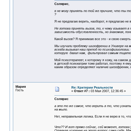
Солярис
,
я не могу принять по той же причине, что ты 
?
Я не предлагаю верить, наоборот, я предлагаю не в
Не готова принять вызов, то, к чему взывает в 
зависимость-обусловленность, но знакомая, пон
Какой вызов? Я принимаю все это - и свою смерть
Мы изучали проблему шизофрении в Универе на м
всегда вызывал наш препод по психофизиологии. 
которую давал нам, фильтровал самым тщате
Мой психотерапевт, к которому я хожу, на самом д
в детской психиатрии тоже работал, поэтому я ему 
каким образом определяют наличие шизофрении, он
Мария
Re: Критерии Реальности
Гость
«
Ответ #7 :
03 Мая 2007, 12:36:45 »
Солярис
а это то же самое, что верить в то, что узнать
на мыло.
Нет, неправильная логика. Если я не верю в то, чт
Что?? И вот прямо сейчас, сей момент, готова
Отвечая искренне на этот вопрос сама себе, М