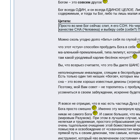
Богом – это
совсем
другое
.
Бог всегда ОДИН, и он всегда ЕДИНОЕ ЦЕЛОЕ. Ли
содержимым, и тогда ты Бог, либо ты лишь малая и
Цитата:
Просто во мне Бог сейчас спит, я его СОН. Но чер
качестве СНА (Человека) и выберу себя (себя?)
Можно сколь угодно долго «бить» себя по глупой г
что этот «стук» способен пробудить Бога в себе
ма-аленький-премаленький, типа лилипут, которы
там какой уродливый карлик-бесёнок ночует?
Вы, что всерьез считаете, что это Вы даете ШАНС
неполноценным инвалидом, спящим в беспробудн
Есть только один тип низших «богов», которых мы
сна – это всем хорошо известные демоны (эгрего
Поэтому, мой Вам совет – не торопитесь с пробу
усомниться в своем заблуждении, искренне будете
Я вовсе не отрицаю, что в нас есть частица Духа 
Бога просто смешно
. Именно эту мизерную кру
никак не самого Бога
. И самое большее, что м
(мировым Разумом). При этом в лучшем случае, м
нелегкая и трудоемкая, простого отбрасывания ум
очень тщательное очищение этой божественной ча
помыслов и освобождение от «схваченности» мирс
прямой путь к своим демонам, тем самым, которые 
инструмент, который «во включенном состоянии» 