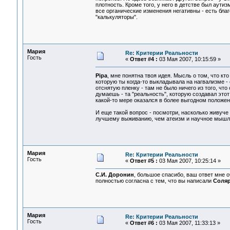
плотность. Кроме того, у него в детстве был аути
все органические изменения негативны - есть благо
"калькуляторы".
Мария
Re: Критерии Реальности
Гость
«
Ответ #4 :
03 Мая 2007, 10:15:59 »
Pipa
, мне понятна твоя идея. Мысль о том, что к
которую ты когда-то выкладывала на нагвализме -
отснятую пленку - там не было ничего из того, что
думаешь - та "реальность", которую создавал этот
какой-то мере оказался в более выгодном положен
И еще такой вопрос - посмотри, насколько живуче
лучшему выживанию, чем атеизм и научное мышл
Мария
Re: Критерии Реальности
Гость
«
Ответ #5 :
03 Мая 2007, 10:25:14 »
С.И. Доронин
, большое спасибо, ваш ответ мне о
полностью согласна с тем, что вы написали
Соля
Мария
Re: Критерии Реальности
Гость
«
Ответ #6 :
03 Мая 2007, 11:33:13 »