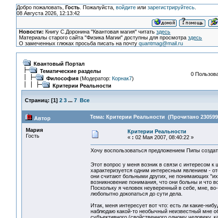
Добро пожаловать,
Гость
. Пожалуйста,
войдите
или
зарегистрируйтесь
.
08 Августа 2026, 12:13:42
Новости:
Книгу С.Доронина "Квантовая магия" читать
здесь
Материалы старого сайта "Физика Магии" доступны для просмотра
здесь
О замеченных глюках просьба писать на почту
quantmag@mail.ru
Квантовый Портал
Тематические разделы
0 Пользова
Философия
(Модератор:
Корнак7
)
Критерии Реальности
Страниц:
[
1
]
2
3
...
7
Все
Тема: Критерии Реальности (Прочитано 230599
Автор
Мария
Критерии Реальности
Гость
«
:
02 Мая 2007, 08:40:22 »
Хочу воспользоваться предложением Пипы создат
Этот вопрос у меня возник в связи с интересом 
характеризуется одним интересным явлением - от
они считают больными других, не понимающих "их
возникновение понимания, что они больны и что во
Поскольку я человек неуверенный в себе, мне, во
любопытно докопаться до сути дела.
Итак, меня интересует вот что: есть ли какие-ниб
наблюдаю какой-то необычный неизвестный мне об
субъективного (свойственного одному человеку, к