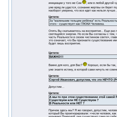
инициации у того же Сии
, или в любой другой 
уже вряд ли удастся, сознание жертвы он берет по
наоборот уверена, что все идет как нельзя лучш
Цитата:
За "маленьким тельцем ребёнка" есть Реальность, н
этого - существует как ГЛЮКИ Человека.
Опять Вы скатываетесь на восприятие... Еще раз п
светящейся энергии. Но если Вы согласны с тем, 
часть Реальности в своем «истинном свете», глав
это означает, что Вы признаете существование и
будет лишь восприятие.
Цитата:
ВАЖНО!!!
Важно для кого, для Вас?
Хорошо, если бы так,
уже знаете истину, в которой сами ничуть не сом
Цитата:
Сергей Иванович, допустим, что это НЕЧТО (Ре
Допустим…
Цитата:
А мы-то при этом существовании этой самой 
Существуем или НЕ Существуем ?
В Реальности или НЕТ ?
Причем здесь мы? Я же говорил, допустим, челове
который Вы проигнорировали: >>если человек, как 
называет Природой, она существует сама по себе 