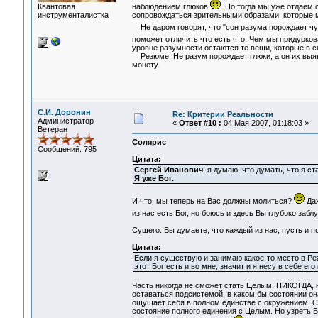
Квантовая
наблюдением глюков
. Но тогда мы уже отдаем
инструменталистка
сопровождаться зрительными образами, которые м
Не даром говорят, что "сон разума порождает чу
поможет отличить что есть что. Чем мы придурко
уровне разумности остаются те вещи, которые в 
Резюме. Не разум порождает глюки, а он их выявл
монету.
С.И. Доронин
Re: Критерии Реальности
Администратор
«
Ответ #10 :
04 Мая 2007, 01:18:03 »
Ветеран
Солярис
Сообщений: 795
Цитата:
Сергей Иванович
, я думаю, что думать, что я с
Я уже Бог.
И что, мы теперь на Вас должны молиться?
Даж
из нас есть Бог, но боюсь и здесь Вы глубоко заб
Сущего. Вы думаете, что каждый из нас, пусть и п
Цитата:
Если я существую и занимаю какое-то место в Ре
этот Бог есть и во мне, значит и я несу в себе ег
Часть никогда не сможет стать Целым, НИКОГДА, 
оставаться подсистемой, в каком бы состоянии он
ощущает себя в полном единстве с окружением. С
состояние полного единения с Целым. Но узреть Б