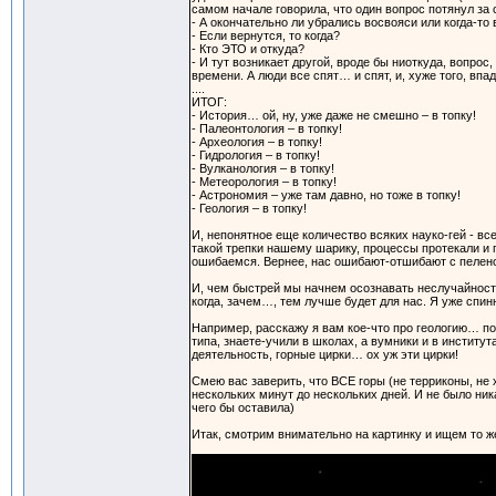
самом начале говорила, что один вопрос потянул за с
- А окончательно ли убрались восвояси или когда-то
- Если вернутся, то когда?
- Кто ЭТО и откуда?
- И тут возникает другой, вроде бы ниоткуда, вопрос
времени. А люди все спят… и спят, и, хуже того, впа
....
ИТОГ:
- История… ой, ну, уже даже не смешно – в топку!
- Палеонтология – в топку!
- Археология – в топку!
- Гидрология – в топку!
- Вулканология – в топку!
- Метеорология – в топку!
- Астрономия – уже там давно, но тоже в топку!
- Геология – в топку!
И, непонятное еще количество всяких науко-гей - вс
такой трепки нашему шарику, процессы протекали и п
ошибаемся. Вернее, нас ошибают-отшибают с пелено
И, чем быстрей мы начнем осознавать неслучайность
когда, зачем…, тем лучше будет для нас. Я уже сп
Например, расскажу я вам кое-что про геологию… пок
типа, знаете-учили в школах, а вумники и в инстит
деятельность, горные цирки… ох уж эти цирки!
Смею вас заверить, что ВСЕ горы (не терриконы, не
нескольких минут до нескольких дней. И не было ник
чего бы оставила)
Итак, смотрим внимательно на картинку и ищем то 