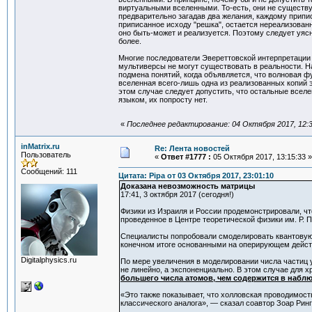
виртуальными вселенными. То-есть, они не существу
предварительно загадав два желания, каждому приписа
приписанное исходу "решка", остается нереализова
оно быть-может и реализуется. Поэтому следует уяс
более.
Многие последователи Эвереттовской интерпретации 
мультиверсы не могут существовать в реальности. Н
подмена понятий, когда объявляется, что волновая 
вселенная всего-лишь одна из реализованных копий 
этом случае следует допустить, что остальные все
языком, их попросту нет.
«
Последнее редактирование: 04 Октября 2017, 12:38
inMatrix.ru
Re: Лента новостей
Пользователь
«
Ответ #1777 :
05 Октября 2017, 13:15:33 »
Сообщений: 111
Цитата: Pipa от 03 Октября 2017, 23:01:10
Доказана невозможность матрицы
17:41, 3 октября 2017 (сегодня!)
Физики из Израиля и России продемонстрировали, чт
проведенное в Центре теоретической физики им. Р. 
Специалисты попробовали смоделировать квантовую
конечном итоге основанными на оперирующем дейст
Digitalphysics.ru
По мере увеличения в моделировании числа частиц
не линейно, а экспоненциально. В этом случае для 
большего числа атомов, чем содержится в набл
«Это также показывает, что холловская проводимост
классического аналога», — сказал соавтор Зоар Рин