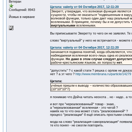
Ветеран
Цитата: valeriy от 04 Октября 2017, 12:11:20
Сообщений: 8943
Эверетт, утверждая, что волновая функция являетс
сущности, чтобы не оказаться "подвешенным в вакуу
Йожык в нирване
волновой функции, только один дает наш реальный 
вселенными. В принципе, почему бы и не допустить
виртуальными
вселенными.
Вы приписываете Эверетту то чего он не заявлял. Те
слово "виртуальный" у него не встречается - можете
Цитата: valeriy от 04 Октября 2017, 12:11:20
начинается подмена понятий, когда объявляется, чт
наблюдаемая вселенная всего-лишь одна из реализо
функции.
Но даже в этом случае следует допустит
рабоче-крестьянским языком, их попросту
нет
.
"допустить" ? с какой стати ? решка с орлом не дока
нет ? а эт чего ?
http://www.membrana.ru/particle/14279
Цитата:
учёные пришли к выводу – количество образовавшихс
(10^10^10^7)
я понимаю что Дойча читать неохота .. но - надо.. а 
и вот про "нереализованный" товар - знаю..
а "нереализованная" вселенная - это чегой ?
намёк на то что она может стать "реализованной" ?
процесс "реализации" б ещё описать простыми словам
мода на слово "реализация-самореализация" появилас
те кто понял - не смогли повторить.