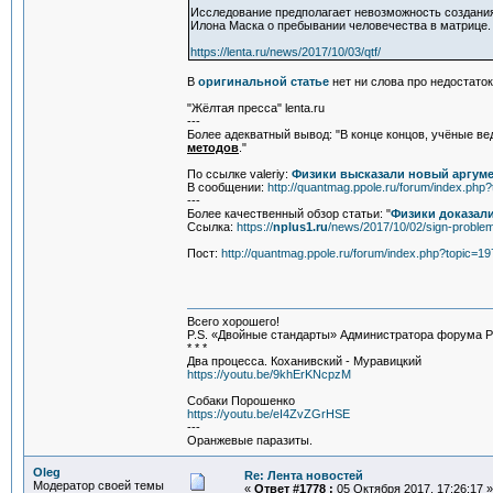
Исследование предполагает невозможность создания 
Илона Маска о пребывании человечества в матрице.
https://lenta.ru/news/2017/10/03/qtf/
В
оригинальной статье
нет ни слова про недостаток
"Жёлтая пресса" lenta.ru
---
Более адекватный вывод: "В конце концов, учёные в
методов
."
По ссылке valeriy:
Физики высказали новый аргуме
В сообщении:
http://quantmag.ppole.ru/forum/index.p
---
Более качественный обзор статьи: "
Физики доказал
Ссылка:
https://
nplus1.ru
/news/2017/10/02/sign-proble
Пост:
http://quantmag.ppole.ru/forum/index.php?topic
Всего хорошего!
P.S. «Двойные стандарты» Администратора форума Pip
* * *
Два процесса. Коханивский - Муравицкий
https://youtu.be/9khErKNcpzM
Собаки Порошенко
https://youtu.be/eI4ZvZGrHSE
---
Оранжевые паразиты.
Oleg
Re: Лента новостей
Модератор своей темы
«
Ответ #1778 :
05 Октября 2017, 17:26:17 »