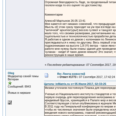
Огромная благодарность Ладе, за проделанный титан
геологи когда то его оценят по достоинству.
..
Комментарии
Алексей Мартынов 26.05 13:41
Мне кажется нет никаких сомнений, что предыдуща
Мысль об этом сразу приходит на ум при взгляде на
"античной" архитектуры!] весело гуляют и танцуют к
мало того, что своими размерами, расчитанными на 
тщательностью и технологичностью проработки дет
Я работаю в одном из домов с колоннами по Ленинск
приглядываться к нему по-другому. Весь первый эта
подоконниками на высоте 1,8 (!!!) метра - такое
работе мне нужны были планы здания для проведения
чуланах - нигде! И таких домов немало! Это значит,
реконструкции в наше время.
«
Последнее редактирование: 07 Сентября 2017, 19:
Oleg
Re: Лента новостей
Модератор своей темы
«
Ответ #1773 :
07 Сентября 2017, 17:42:24 
Ветеран
Цитата: inMatrix.ru от 05 Июля 2017, 02:33:25
Сообщений: 8943
Физики уточнили постоянную Планка для переопред
Йожык в нирване
Ученые из Национального института стандартов и те
первую очередь для переопределения килограмма в 
иридиевый брусок, хранящийся в Палате мер и весов
Соответствующая статья опубликована в журнале Met
В 2011 году на Генеральной конференции по мерам 
чтобы их численные значения были определены искл
введения нового килограмма, главной рекомендацие
килограмма через найденное значение, а масса плат