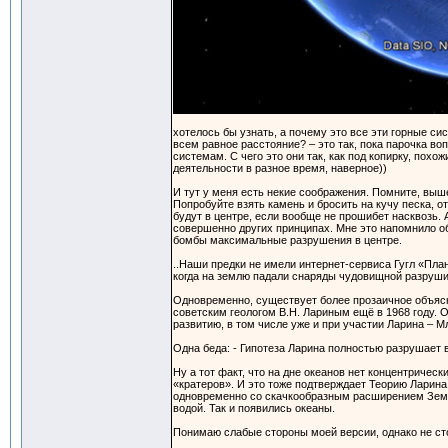
хотелось бы узнать, а почему это все эти горные с
всем равное расстояние? – это так, пока парочка во
системам. С чего это они так, как под копирку, пох
деятельности в разное время, наверное))
И тут у меня есть некие соображения. Помните, выш
Попробуйте взять камень и бросить на кучу песка, 
будут в центре, если вообще не прошибет насквозь. 
совершенно других принципах. Мне это напомнило обр
бомбы максимальные разрушения в центре.
..Наши предки не имели интернет-сервиса Гугл «Пла
когда на землю падали снаряды чудовищной разрушит
Одновременно, существует более прозаичное объясн
советским геологом В.Н. Лариным ещё в 1968 году. О
развитию, в том числе уже и при участии Ларина – 
Одна беда: - Гипотеза Ларина полностью разрушает в
Ну а тот факт, что на дне океанов нет концентричес
«кратеров». И это тоже подтверждает Теорию Ларина
одновременно со скачкообразным расширением Земл
водой. Так и появились океаны.
Понимаю слабые стороны моей версии, однако не сто