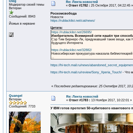
Oleg
Re: Лента новостей
Модератор своей темы
«
Ответ #1782 :
25 Октября 2017, 04:22:45 »
Ветеран
Роскомсвобода
Сообщений: 8943
Новости
https://rublacklist.net/cat/news/
Йожык в нирване
Цитата:
https://rublacklist.net/26695/
Изобретатель Всемирной сети нашёл три способ
Сэр Тим Бернерс-Ли, придумавший такие вещи, как 
будущего Интернета
https://rublacklist.net/32882/
Новосибирская прокуратура наказала библиотекарей
...
https://hi-tech.mail.ru/news/abandoned_secret_equipme
https://hi-tech.mail.ru/review/Sony_Xperia_Touch/
- Что 
«
Последнее редактирование: 25 Октября 2017, 10:2
Quangel
Re: Лента новостей
Ветеран
«
Ответ #1783 :
13 Ноября 2017, 10:22:01 »
Сообщений: 7733
У IBM готов прототип 50-кубитового квантового 