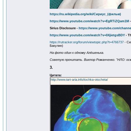
https://ru.wikipedia.org/wiki/Сириус_(фильм)
https://www.youtube.com/watch?v=EgRTiZQam1M
-
Sirius Disclosure -
https://www.youtube.com/chan
https://www.youtube.com/watch?v=0XjietgsBDY
- T
https://rutracker.org/forum/viewtopic.php?t=4766737
- Си
Бакулин)
На фото один к одному Алёшенька.
Советую прочитать. Виктор Романченко. "НЛО: осм
3.
Цитата:
http://www.tart-aria.info/tochka-otscheta/