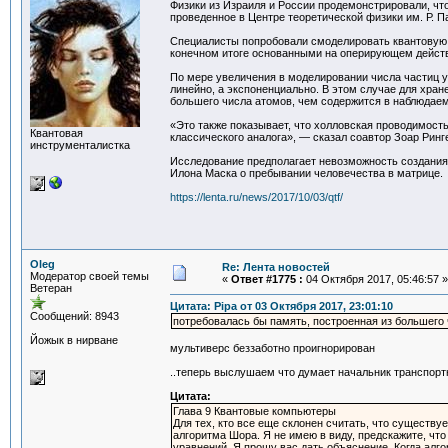
Физики из Израиля и России продемонстрировали, чт
проведенное в Центре теоретической физики им. Р. П
Специалисты попробовали смоделировать квантовую
конечном итоге основанными на оперирующем действ
По мере увеличения в моделировании числа частиц 
линейно, а экспоненциально. В этом случае для хра
большего числа атомов, чем содержится в наблюдае
«Это также показывает, что холловская проводимост
Квантовая
классического аналога», — сказал соавтор Зоар Ринг
инструменталистка
Исследование предполагает невозможность создания 
Илона Маска о пребывании человечества в матрице.
https://lenta.ru/news/2017/10/03/qtf/
Oleg
Re: Лента новостей
Модератор своей темы
«
Ответ #1775 :
04 Октября 2017, 05:46:57 »
Ветеран
Цитата: Pipa от 03 Октября 2017, 23:01:10
Сообщений: 8943
потребовалась бы память, построенная из большего
Йожык в нирване
мультиверс беззаботно проигнорирован
..теперь выслушаем что думает начальник транспортно
Цитата:
Глава 9 Квантовые компьютеры
Для тех, кто все еще склонен считать, что существ
алгоритма Шора. Я не имею в виду, предскажите, что
уравнений. Я прошу вас дать объяснение. Когда ал