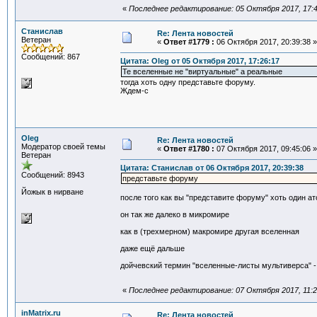
«
Последнее редактирование: 05 Октября 2017, 17:4
Станислав
Re: Лента новостей
Ветеран
«
Ответ #1779 :
06 Октября 2017, 20:39:38 »
Сообщений: 867
Цитата: Oleg от 05 Октября 2017, 17:26:17
Те вселенные не "виртуальные" а реальные
тогда хоть одну представьте форуму.
Ждем-с
Oleg
Re: Лента новостей
Модератор своей темы
«
Ответ #1780 :
07 Октября 2017, 09:45:06 »
Ветеран
Цитата: Станислав от 06 Октября 2017, 20:39:38
Сообщений: 8943
представьте форуму
Йожык в нирване
после того как вы "представите форуму" хоть один ат
он так же далеко в микромире
как в (трехмерном) макромире другая вселенная
даже ещё дальше
дойчевский термин "вселенные-листы мультиверса" -
«
Последнее редактирование: 07 Октября 2017, 11:2
inMatrix.ru
Re: Лента новостей