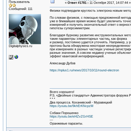
Пользователь
«
Ответ #1781 :
11 Октября 2017, 14:07:44 »
Сообщений: 111
Физики подтвердили круглость электрона новым мет
По словам физиков, с помощью предложенной метод
уже в ближайшее время можно будет увеличить точн
измерений и получить окончательный ответ о вернос
гипотезы суперсимметрии.
Благодаря бурному развитию инструментальных мето
такие параметры элементарных частиц, как форма
и размер, постоянно удается уточнять. Например, у 
протона была обнаружена некоторая неопределенност
Digitalphysics.ru
при измерениях в разных частицах ученые регистрир
разные значения. А совсем недавно ученые объяснил
эффект квантовой интерференцией.
Александр Дубов
https://nplus1.ru/news/2017/10/11/round-electron
Всего хорошего!
P.S. «Двойные стандарты» Администратора форума Pip
* * *
Два процесса. Коханивский - Муравицкий
https://youtu.be/9khErKNcpzM
Собаки Порошенко
https://youtu.be/eI4ZvZGrHSE
---
Оранжевые паразиты.