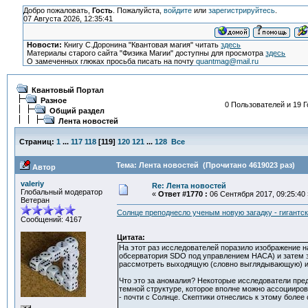
Добро пожаловать,
Гость
. Пожалуйста,
войдите
или
зарегистрируйтесь
.
07 Августа 2026, 12:35:41
Новости:
Книгу С.Доронина "Квантовая магия" читать
здесь
Материалы старого сайта "Физика Магии" доступны для просмотра
здесь
О замеченных глюках просьба писать на почту
quantmag@mail.ru
Квантовый Портал
Разное
0 Пользователей и 19 Г
Общий раздел
Лента новостей
Страниц:
1
...
117
118
[
119
]
120
121
...
128
Все
Тема: Лента новостей (Прочитано 4619023 раз)
Автор
valeriy
Re: Лента новостей
Глобальный модератор
«
Ответ #1770 :
06 Сентября 2017, 09:25:40 
Ветеран
Солнце преподнесло ученым новую загадку - гигантс
Сообщений: 4167
Цитата:
На этот раз исследователей поразило изображение н
обсерватория SDO под управлением НАСА) и затем з
рассмотреть выходящую (словно выглядывающую) из-
Что это за аномалия? Некоторые исследователи пред
темной структуре, которое вполне можно ассоциир
- почти с Солнце. Скептики отнеслись к этому более 