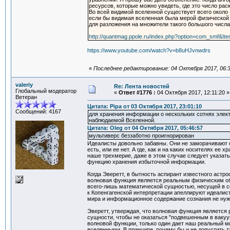
ресурсов, которые можно увидеть, где это число ра
Во всей видимой вселенной существует всего около 
если бы видимая вселенная была мерой физической 
для разложения на множители такого большого числа
http://quantmag.ppole.ru/index.php?option=com_smf&It
https://www.youtube.com/watch?v=b8uHJvnwdrs
«
Последнее редактирование: 04 Октября 2017, 06:3
valeriy
Re: Лента новостей
Глобальный модератор
«
Ответ #1776 :
04 Октября 2017, 12:11:20 »
Ветеран
Цитата: Pipa от 03 Октября 2017, 23:01:10
Сообщений: 4167
для хранения информации о нескольких сотнях элект
наблюдаемой Вселенной.
Цитата: Oleg от 04 Октября 2017, 05:46:57
мультиверс беззаботно проигнорирован
Идеалисты довольно забавны. Они не заморачивают с
есть, или ее нет. А где, как и на каких носителях ее
наше трехмерие, даже в этом случае следует указа
функцию хранения избыточной информации.
Когда Эверетт, в бытность аспирант известного астр
волновая функция является реальным физическим объ
всего-лишь математической сущностью, несущей в с
к Копенгагенской интерпретации апеллируют идеалист
мира и информационное содержание сознания не нужд
Эверетт, утверждая, что волновая функция является
сущности, чтобы не оказаться "подвешенным в вакуу
волновой функции, только один дает наш реальный м
вселенными. В принципе, почему бы и не допустить 