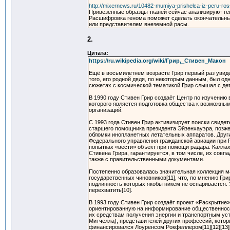
http://mixernews.ru/10482-mumiya-prishelca-iz-peru-ro
Привезенные образцы тканей сейчас анализируют ген
Расшифровка генома поможет сделать окончательный
или представителем внеземной расы.
2.
Цитата:
https://ru.wikipedia.org/wiki/Грир,_Стивен_Макон
Ещё в восьмилетнем возрасте Грир первый раз увиде
того, его родной дядя, по некоторым данным, был од
сюжетах с космической тематикой Грир слышал с дет
В 1990 году Стивен Грир создаёт Центр по изучению внез
которого является подготовка общества к возможны
организаций.
С 1993 года Стивен Грир активизирует поиски свиде
старшего помощника президента Эйзенхауэра, позже 
обломки инопланетных летательных аппаратов. Друг
Федерального управления гражданской авиации при Р
попытках «вести» объект при помощи радара. Каллах
Стивена Грира, гарантируется, в том числе, их сов
также с правительственными документами.
Постепенно образовалась значительная коллекция м
государственных чиновников[11], что, по мнению Гр
подлинность которых якобы никем не оспаривается.
перехватить[10].
В 1993 году Стивен Грир создаёт проект «Раскрытие»
ориентированную на информирование общественност
их средствам получения энергии и транспортным ус
Митчелла), представителей других профессий, кот
финансировался Лоуренсом Рокфеллером[11][12][13][