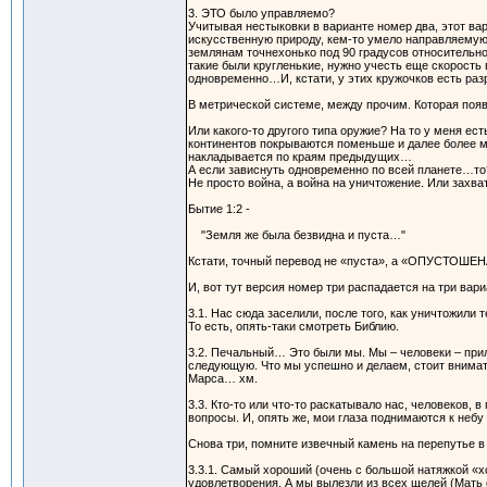
3. ЭТО было управляемо?
Учитывая нестыковки в варианте номер два, этот вар
искусственную природу, кем-то умело направляемую.
землянам точнехонько под 90 градусов относительно
такие были кругленькие, нужно учесть еще скорост
одновременно…И, кстати, у этих кружочков есть раз
В метрической системе, между прочим. Которая появ
Или какого-то другого типа оружие? На то у меня ес
континентов покрываются поменьше и далее более ме
накладывается по краям предыдущих…
А если зависнуть одновременно по всей планете…то?
Не просто война, а война на уничтожение. Или захва
Бытие 1:2 -
"Земля же была безвидна и пуста…"
Кстати, точный перевод не «пуста», а «ОПУСТОШЕН
И, вот тут версия номер три распадается на три вари
3.1. Нас сюда заселили, после того, как уничтожили те
То есть, опять-таки смотреть Библию.
3.2. Печальный… Это были мы. Мы – человеки – прил
следующую. Что мы успешно и делаем, стоит внимате
Марса… хм.
3.3. Кто-то или что-то раскатывало нас, человеков,
вопросы. И, опять же, мои глаза поднимаются к небу 
Снова три, помните извечный камень на перепутье в 
3.3.1. Самый хороший (очень с большой натяжкой «х
удовлетворения. А мы вылезли из всех щелей (Мать 