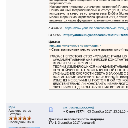
погрешностью.
Измерением численного значения постоянной Планка 
Национальный метрологический институт (PTB, Герм
используют в качестве установки весы Киббла (боле
массы шара из монокристалла кремния 28Si, а также
выражается через фундаментальные константы, в то
с 43м43c -
https://www.youtube.com/watch?v=iKPqrfu_
на 44:55 -
http://yandex.ru/yandsearch?text="инт
Цитата:
http://flib.nwalkr.tk/b/178808/read#t67
-
- Семь экспериментов, которые изменят мир (пе
ГЛАВА 6 НЕПОСТОЯНСТВО «ФУНДАМЕНТАЛЬНЫХ
ФУНДАМЕНТАЛЬНЫЕ ФИЗИЧЕСКИЕ КОНСТАНТЫ 
ВЕРА В ВЕЧНЫЕ ИСТИНЫ
ТЕОРИИ ИЗМЕНЯЮЩИХСЯ «ФУНДАМЕНТАЛЬНЫХ
НЕУСТОЙЧИВОСТЬ ГРАВИТАЦИОННОЙ ПОСТО
УМЕНЬШЕНИЕ СКОРОСТИ СВЕТА В ВАКУУМЕ С 192
ВОЗРАСТАНИЕ ЗНАЧЕНИЯ ПОСТОЯННОЙ ПЛАН
ИЗМЕНЕНИЕ ВЕЛИЧИНЫ ПОСТОЯННОЙ ТОНКОЙ
ДЕЙСТВИТЕЛЬНО ЛИ КОНСТАНТЫ ИЗМЕНЯЮТС
ЭКСПЕРИМЕНТ ДЛЯ ОБНАРУЖЕНИЯ ВОЗМОЖНЫХ
Pipa
Re: Лента новостей
Администратор
«
Ответ #1774 :
03 Октября 2017, 23:01:10 »
Ветеран
Доказана невозможность матрицы
Сообщений: 3660
17:41, 3 октября 2017 (сегодня!)