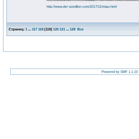
http://www.der-postillon.com/2017/11/miau.html
Страниц:
1
...
117
118
[
119
]
120
121
...
128
Все
Powered by SMF 1.1.10