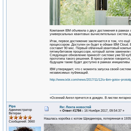
Компания IBM объявила о двух достижения в рамках
универсальных квантовых вычислительных систем д
Итак, первое достижение заключается в том, что ещё
процессором. Доступен он будет в облаке IBM Cloud
составит 90 мкс. Первый облачный квантовый компью
пятикубитовом процессоре, который затем заменили 
Следующее обновление принесёт системе уже 50-куби
прототипа такого решения. В пресс-релизе говорится,
будущем также будет доступно в рамках инициативы 
IBM утверждает, что с момента запуска своей систе
независимых публикаций.
http://www.ixbt.com/news/2017/11/12/u-ibm-gotov-protot
«Осенний Ангел прячется в дождях. В листве янтарной,
Pipa
Re: Лента новостей
Администратор
«
Ответ #1784 :
16 Ноября 2017, 09:54:37 »
Ветеран
Нашлась коробка с котом Шредингера, потерянная в 1935
Сообщений: 3660