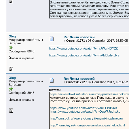
Вполне возможно, если бы не одно «но». Возле Солнц
гигантские по своим размерам объекты. Все это и п
аномалии» уже стали настолько привычными, что мно
Солнца полностью зависит наша жизнь на Земле. Вед
землетрясений, не говоря уже о более серьезных по
Oleg
Re: Лента новостей
Модератор своей темы
«
Ответ #1771 :
06 Сентября 2017, 16:59:05 
Ветеран
https://www.youtube.com/watch?v=yJWqINDYZi8
Сообщений: 8943
https://www.youtube.com/watch?v=mAM3bdetLNs
Йожык в нирване
Oleg
Re: Лента новостей
Модератор своей темы
«
Ответ #1772 :
07 Сентября 2017, 16:14:52 
Ветеран
Цитата:
Сообщений: 8943
https://newsinfo24.ru/video-s-mumiej-prisheltsa-shokirov
Археологи во время раскопок в Перу нашли скелет с
Йожык в нирване
Рост этого существа при жизни составлял около 1,7
https://www.youtube.com/watch?v=dn1T19ISAls
https://www.youtube.com/watch?v=QqW7Juchxko
http://toursoul.ru/v-pery-obnaryjili-mymii-inoplanetian
http://normplay.ru/mumija-peruanskogo-prishelca.html