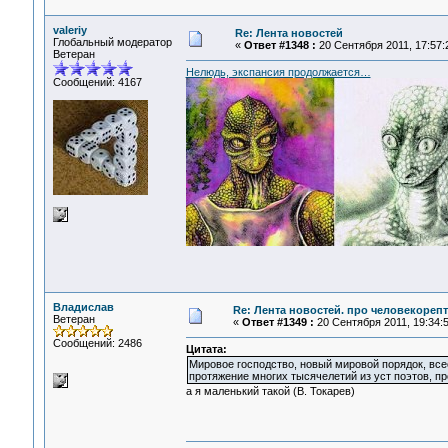
valeriy
Re: Лента новостей
Глобальный модератор
«
Ответ #1348 :
20 Сентября 2011, 17:57:
Ветеран
Нелюдь, экспансия продолжается…
Сообщений: 4167
Владислав
Re: Лента новостей. про человекореп
Ветеран
«
Ответ #1349 :
20 Сентября 2011, 19:34:5
Сообщений: 2486
Цитата:
Мировое господство, новый мировой порядок, все
протяжение многих тысячелетий из уст поэтов, п
а я маленький такой (В. Токарев)