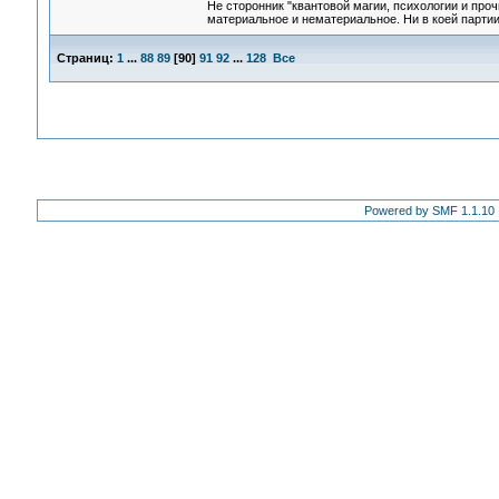
Не сторонник "квантовой магии, психологии и проч
материальное и нематериальное. Ни в коей партии
Страниц:
1
...
88
89
[
90
]
91
92
...
128
Все
Powered by SMF 1.1.10