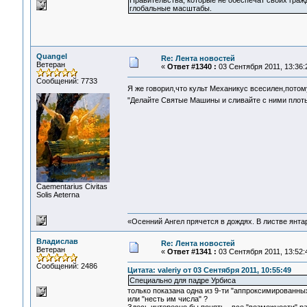
Правительства, которые не обеспечат своих граж
глобальные масштабы.
Quangel
Re: Лента новостей
Ветеран
«
Ответ #1340 :
03 Сентября 2011, 13:36:
Сообщений: 7733
Я же говорил,что культ Механикус всесилен,потому
"Делайте Святые Машины и сливайте с ними плоть
Сaementarius Civitas
Solis Aeterna
«Осенний Ангел прячется в дождях. В листве янтарн
Владислав
Re: Лента новостей
Ветеран
«
Ответ #1341 :
03 Сентября 2011, 13:52:
Сообщений: 2486
Цитата: valeriy от 03 Сентября 2011, 10:55:49
Специально для падре Урбиса
только показана одна из 9-ти "аппроксимированны
или "несть им числа" ?