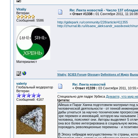
Vitaliy
Re: Лента новостей - Число 137 облада
Ветеран
«
Ответ #1338 :
01 Сентября 2011, 11:16:08
Сообщений: 5586
http://gidepark.ru/community/228/article/411355
http://zhurnal.lib.ru/i/isaew_aleksandr_wasilxewich/n
Материалист
Vitaliy:
SCIES Forum
Glossary
Definitions of Magic
Высш
valeriy
Re: Лента новостей
Глобальный модератор
«
Ответ #1339 :
03 Сентября 2011, 10:55:
Ветеран
Специально для падре Урбиса
Думаете, что мир н
Сообщений: 4167
Цитата:
Айеша и Параг Ханна подготовили материал под 
человеческой деятельности - от генной инженери
дабы угнаться за научно-техническим прогрессом.
эре перемен и инноваций, которую мы называем Э
человека, поясняют они. Авторы выделяют 5 отлич
она все более интегрирована в социальную жизнь
порождать революционные перемены - и позитивны
В Эпоху гибридов могущественны те страны, кото