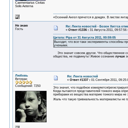
Сaementarius Civitas
Solis Aeterna
«Осенний Ангел прячется в дождях. В листве янтарн
Не знаю
Re: Лента новостей - Бозон Хиггса отм
Гость
«
Ответ #1336 :
31 Августа 2011, 09:57:56 
Цитата: Pipa от 31 Августа 2011, 00:59:05
Выходит, что все-таки эксперименты способны пр
учеными.
Это значит совсем другое. Что общественное со
общества, не подвинуть! Живое сознание
лучше
зн
Любовь
Re: Лента новостей
Ветеран
«
Ответ #1337 :
01 Сентября 2011, 09:25:
Сообщений: 7250
Это значит, что подобное измеряется/регистрирует
Когда пытаются представителей тонкого мира опред
приборами из вещества материю тонкого мира не з
Жаль что такую тривиальность материалисты не 