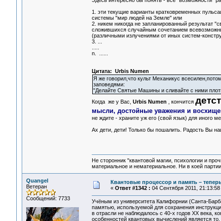
Здесь интересно бы понять - все "возможности" р
1. эти текущие варианты кратковременных пульсац
системы "мир людей на Земле" или
2. никем никогда не запланированный результат "
сложившихся случайным сочетанием всевозможны
(различными излучениями от иных систем-констру
3. ...
.....
n. ......
Цитата: Urbis Numen
Я же говорил,что культ Механикус всесилен,пото
заповедями:
"Делайте Святые Машины и сливайте с ними плоть
детс
Когда же у Вас,
Urbis Numen
, кончится
мысли, достойные уважения и восхище
не ждите - храните уж его (свой язык) для иного ме
Ах дети, дети! Только бы пошалить. Радость Вы н
Не сторонник "квантовой магии, психологии и проч
материальное и нематериальное. Ни в коей партии
Quangel
Квантовые процессор и память – теперь
Ветеран
«
Ответ #1342 :
04 Сентября 2011, 21:13:58
Сообщений: 7733
Учёным из университета Калифорнии (Санта-Барба
памятью, используемой для сохранения инструкци
в отрасли не наблюдалось с 40-х годов ХХ века, 
особенностей квантовых вычислений является то