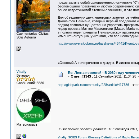
представлять собой одновременно логические "0" 
беспомощной практически любую современную сис
ранее недостижимой степени сложности, и это по
Для объединения двух квантовых элементов учёны
Джона фон Неймана, который первый предложил ис
подход позволит существенно упростить программ
лидер проекта Маттео Мариантони (Matteo Mariant
в полной мере принципы Неймановской архитектур
Сaementarius Civitas
изменить ситуацию, учитывая, что все необходим
Solis Aeterna
http://www.overclockers.ru/hardnews/43441/Kvanto
«Осенний Ангел прячется в дождях. В листве янтарн
Vitaliy
Re: Лента новостей - В 2030 году человеч
Ветеран
«
Ответ #1343 :
11 Сентября 2011, 11:34:28 »
Сообщений: 5586
http://gidepark.ru/community/228/article/417786
- это 
Материалист
«
Последнее редактирование: 11 Сентября 2011, 11
Vitaliy:
SCIES Forum
Glossary
Definitions of Magic
Высш