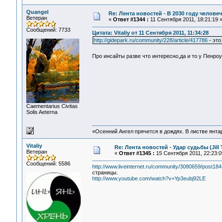
Quangel
Re: Лента новостей - В 2030 году человеч
Ветеран
«
Ответ #1344 :
11 Сентября 2011, 18:21:19 
Сообщений: 7733
Цитата: Vitaliy от 11 Сентября 2011, 11:34:28
http://gidepark.ru/community/228/article/417786
- это
Про инсайты разве что интересно,да и то у Пенроу
Сaementarius Civitas
Solis Aeterna
«Осенний Ангел прячется в дождях. В листве янтарн
Vitaliy
Re: Лента новостей - Удар судьбы (Jill T
Ветеран
«
Ответ #1345 :
15 Сентября 2011, 22:23:0
Сообщений: 5586
http://www.liveinternet.ru/community/3080659/post
страницы.
http://www.youtube.com/watch?v=Yp3eubj92LE