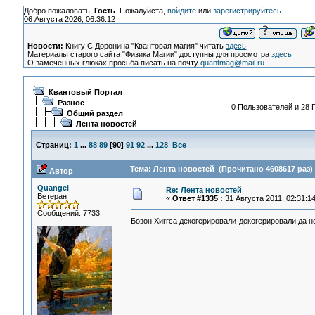
Добро пожаловать,
Гость
. Пожалуйста,
войдите
или
зарегистрируйтесь
.
06 Августа 2026, 06:36:12
Новости:
Книгу С.Доронина "Квантовая магия" читать
здесь
Материалы старого сайта "Физика Магии" доступны для просмотра
здесь
О замеченных глюках просьба писать на почту
quantmag@mail.ru
Квантовый Портал
Разное
0 Пользователей и 28 Г
Общий раздел
Лента новостей
Страниц:
1
...
88
89
[
90
]
91
92
...
128
Все
Тема: Лента новостей (Прочитано 4608617 раз)
Автор
Quangel
Re: Лента новостей
Ветеран
«
Ответ #1335 :
31 Августа 2011, 02:31:14
Сообщений: 7733
Бозон Хиггса декогерировали-декогерировали,да н