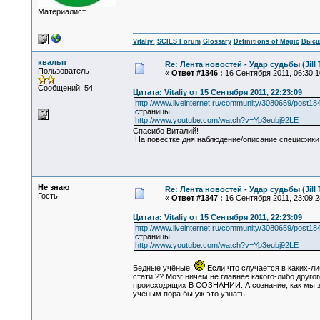
Материалист
Vitaliy:
SCIES Forum
Glossary
Definitions of Magic
Высш
квальп
Re: Лента новостей - Удар судьбы (Jill T
Пользователь
«
Ответ #1346 :
16 Сентября 2011, 06:30:1
Сообщений: 54
Цитата: Vitaliy от 15 Сентября 2011, 22:23:09
http://www.liveinternet.ru/community/3080659/pos
страницы.
http://www.youtube.com/watch?v=Yp3eubj92LE
Спасибо Виталий!
На повестке дня наблюдение/описание специфики 
Не знаю
Re: Лента новостей - Удар судьбы (Jill T
Гость
«
Ответ #1347 :
16 Сентября 2011, 23:09:2
Цитата: Vitaliy от 15 Сентября 2011, 22:23:09
http://www.liveinternet.ru/community/3080659/pos
страницы.
http://www.youtube.com/watch?v=Yp3eubj92LE
Бедные учёные!
Если что случается в каких-либ
стати!?? Мозг ничем не главнее какого-либо другог
происходящих В СОЗНАНИИ. А сознание, как мы зн
учёным пора бы уж это узнать.